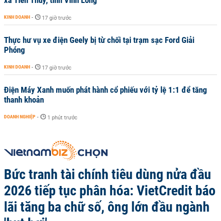
xã Tiên Thủy, tỉnh Vĩnh Long
KINH DOANH
-
17 giờ trước
Thực hư vụ xe điện Geely bị từ chối tại trạm sạc Ford Giải
Phóng
KINH DOANH
-
17 giờ trước
Điện Máy Xanh muốn phát hành cổ phiếu với tỷ lệ 1:1 để tăng
thanh khoản
DOANH NGHIỆP
-
1 phút trước
Bức tranh tài chính tiêu dùng nửa đầu
2026 tiếp tục phân hóa: VietCredit báo
lãi tăng ba chữ số, ông lớn đầu ngành