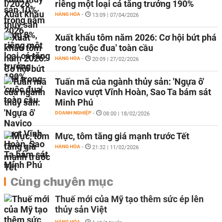
riêng một loại cá tăng trưởng 190%
HÀNG HÓA
-
13:09 | 07/04/2026
Xuất khẩu tôm năm 2026: Cơ hội bứt phá
trong 'cuộc đua' toàn cầu
HÀNG HÓA
-
20:09 | 27/02/2026
Tuấn mã của ngành thủy sản: 'Ngựa ô'
Navico vượt Vĩnh Hoàn, Sao Ta bám sát
Minh Phú
DOANH NGHIỆP
-
08:00 | 18/02/2026
Mực, tôm tăng giá mạnh trước Tết
HÀNG HÓA
-
21:32 | 11/02/2026
Cùng chuyên mục
Thuế mới của Mỹ tạo thêm sức ép lên
thủy sản Việt
HÀNG HÓA