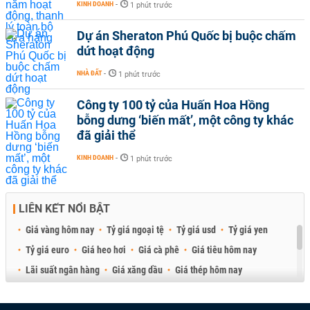
KINH DOANH
-
1 phút trước
Dự án Sheraton Phú Quốc bị buộc chấm
dứt hoạt động
NHÀ ĐẤT
-
1 phút trước
Công ty 100 tỷ của Huấn Hoa Hồng
bỗng dưng ‘biến mất’, một công ty khác
đã giải thể
KINH DOANH
-
1 phút trước
LIÊN KẾT NỔI BẬT
Giá vàng hôm nay
Tỷ giá ngoại tệ
Tỷ giá usd
Tỷ giá yen
Tỷ giá euro
Giá heo hơi
Giá cà phê
Giá tiêu hôm nay
Lãi suất ngân hàng
Giá xăng dầu
Giá thép hôm nay
Giá sầu riêng
Giá thịt heo
Giá gạo
Giá cao su