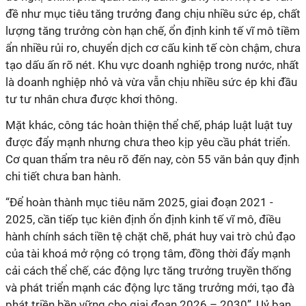
đề như mục tiêu tăng trưởng đang chịu nhiều sức ép, chất
lượng tăng trưởng còn hạn chế, ổn định kinh tế vĩ mô tiềm
ẩn nhiều rủi ro, chuyển dịch cơ cấu kinh tế còn chậm, chưa
tạo dấu ấn rõ nét. Khu vực doanh nghiệp trong nước, nhất
là doanh nghiệp nhỏ và vừa vẫn chịu nhiều sức ép khi đầu
tư tư nhân chưa được khơi thông.
Mặt khác, công tác hoàn thiện thể chế, pháp luật luật tuy
được đẩy mạnh nhưng chưa theo kịp yêu cầu phát triển.
Cơ quan thẩm tra nêu rõ đến nay, còn 55 văn bản quy định
chi tiết chưa ban hành.
“Để hoàn thành mục tiêu năm 2025, giai đoạn 2021 -
2025, cần tiếp tục kiên định ổn định kinh tế vĩ mô, điều
hành chính sách tiền tệ chặt chẽ, phát huy vai trò chủ đạo
của tài khoá mở rộng có trọng tâm, đồng thời đẩy mạnh
cải cách thể chế, các động lực tăng trưởng truyền thống
và phát triển mạnh các động lực tăng trưởng mới, tạo đà
phát triền bền vững cho giai đoạn 2026 – 2030”, Uỷ ban