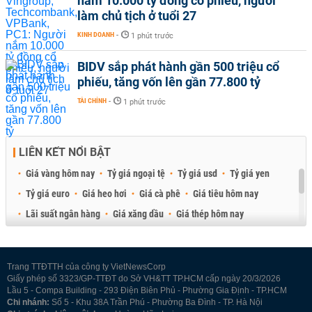
nắm 10.000 tỷ đồng cổ phiếu, người
làm chủ tịch ở tuổi 27
KINH DOANH
-
1 phút trước
BIDV sắp phát hành gần 500 triệu cổ
phiếu, tăng vốn lên gần 77.800 tỷ
TÀI CHÍNH
-
1 phút trước
LIÊN KẾT NỔI BẬT
Giá vàng hôm nay
Tỷ giá ngoại tệ
Tỷ giá usd
Tỷ giá yen
Tỷ giá euro
Giá heo hơi
Giá cà phê
Giá tiêu hôm nay
Lãi suất ngân hàng
Giá xăng dầu
Giá thép hôm nay
Giá sầu riêng
Giá thịt heo
Giá gạo
Giá cao su
Best Retail Brokers
Diễn đàn đầu tư Việt Nam 2026
Trang TTĐTTH của công ty VietNewsCorp
Giấy phép số 3323/GP-TTĐT do Sở VH&TT TP.HCM cấp ngày 20/3/2026
Lầu 5 - Compa Building - 293 Điện Biên Phủ - Phường Gia Định - TP.HCM
Chi nhánh:
Số 5 - Khu 38A Trần Phú - Phường Ba Đình - TP. Hà Nội