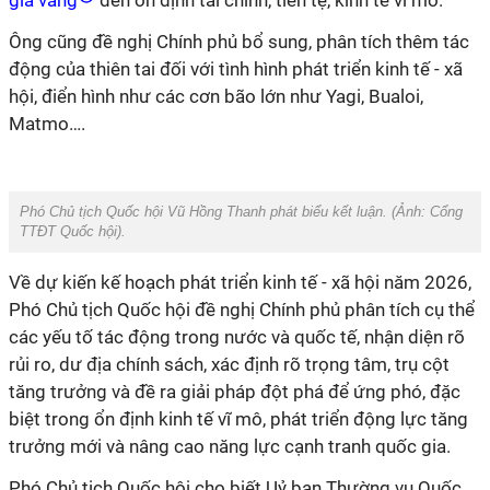
giá vàng
đến ổn định tài chính, tiền tệ, kinh tế vĩ mô.
Ông cũng đề nghị Chính phủ bổ sung, phân tích thêm tác
động của thiên tai đối với tình hình phát triển kinh tế - xã
hội, điển hình như các cơn bão lớn như Yagi, Bualoi,
Matmo….
Phó Chủ tịch Quốc hội Vũ Hồng Thanh phát biểu kết luận. (Ảnh:
Cổng
TTĐT Quốc hội
).
Về dự kiến kế hoạch phát triển kinh tế - xã hội năm 2026,
Phó Chủ tịch Quốc hội đề nghị Chính phủ phân tích cụ thể
các yếu tố tác động trong nước và quốc tế, nhận diện rõ
rủi ro, dư địa chính sách, xác định rõ trọng tâm, trụ cột
tăng trưởng và đề ra giải pháp đột phá để ứng phó, đặc
biệt trong ổn định kinh tế vĩ mô, phát triển động lực tăng
trưởng mới và nâng cao năng lực cạnh tranh quốc gia.
Phó Chủ tịch Quốc hội cho biết Uỷ ban Thường vụ Quốc