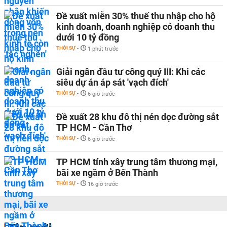
Đề xuất miễn 30% thuế thu nhập cho hộ
kinh doanh, doanh nghiệp có doanh thu
dưới 10 tỷ đồng
THỜI SỰ
-
1 phút trước
Giải ngân đầu tư công quý III: Khi các
siêu dự án áp sát 'vạch đích'
THỜI SỰ
-
6 giờ trước
Đề xuất 28 khu đô thị nén dọc đường sắt
TP HCM - Cần Thơ
THỜI SỰ
-
6 giờ trước
TP HCM tính xây trung tâm thương mại,
bãi xe ngầm ở Bến Thành
THỜI SỰ
-
16 giờ trước