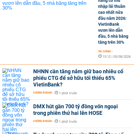
hàng có thu
nhập lãi thuần
cao nhất nửa
đầu năm 2026:
VietinBank
vươn lên dẫn
đầu, 5 nhà băng
tăng trên 30%
TÀI CHÍNH
-
15:12 | 05/08/2026
NHNN cần tăng nắm giữ bao nhiêu cổ
phiếu CTG để sở hữu tối thiểu 65%
VietinBank?
CHỨNG KHOÁN
-
1 phút trước
DMX hút gần 700 tỷ đồng vốn ngoại
trong phiên thứ hai lên HOSE
CHỨNG KHOÁN
-
1 phút trước