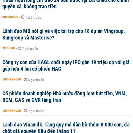
quyền xã, không trao tiền
KINH DOANH
-
1 giờ trước
Lãnh đạo MB nói gì về việc tài trợ cho 18 dự án Vingroup,
Sungroup và Masterise?
TÀI CHÍNH
-
7 giờ trước
Công ty con của HAGL chốt ngày IPO gần 19 triệu cp với giá
gấp hơn 4 lần cổ phiếu HAG
CHỨNG KHOÁN
-
6 giờ trước
Cổ phiếu doanh nghiệp Nhà nước đồng loạt hút tiền, VNM,
BCM, GAS và GVR tăng trần
CHỨNG KHOÁN
-
3 giờ trước
Lãnh đạo Vinamilk: Tăng quy mô đàn bò thêm 8.000 con, đã
chốt giá nguyên liệu đến tháng 11