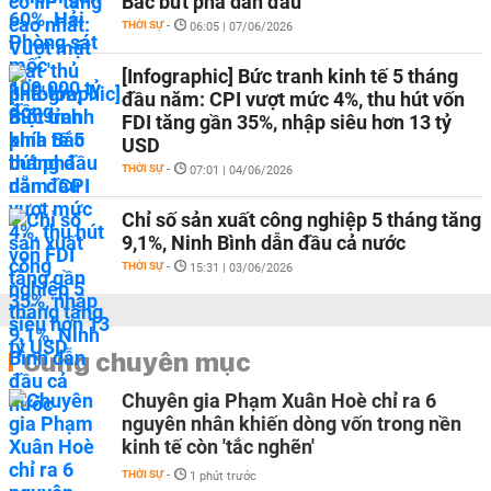
Bắc bứt phá dẫn đầu
THỜI SỰ
-
06:05 | 07/06/2026
[Infographic] Bức tranh kinh tế 5 tháng
đầu năm: CPI vượt mức 4%, thu hút vốn
FDI tăng gần 35%, nhập siêu hơn 13 tỷ
USD
THỜI SỰ
-
07:01 | 04/06/2026
Chỉ số sản xuất công nghiệp 5 tháng tăng
9,1%, Ninh Bình dẫn đầu cả nước
THỜI SỰ
-
15:31 | 03/06/2026
Cùng chuyên mục
Chuyên gia Phạm Xuân Hoè chỉ ra 6
nguyên nhân khiến dòng vốn trong nền
kinh tế còn 'tắc nghẽn'
THỜI SỰ
-
1 phút trước