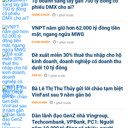
Tự doanh sang tay gần 700 tỷ đồng cổ
phiếu DMX cho ai?
CHỨNG KHOÁN
-
1 phút trước
VNPT nắm giữ hơn 62.000 tỷ đồng tiền
mặt, ngang ngửa MWG
DOANH NGHIỆP
-
1 phút trước
Đề xuất miễn 30% thuế thu nhập cho hộ
kinh doanh, doanh nghiệp có doanh thu
dưới 10 tỷ đồng
THỜI SỰ
-
1 phút trước
Bà Lê Thị Thu Thủy gửi lời chào tạm biệt
VinFast sau 9 năm gắn bó
KINH DOANH
-
1 phút trước
Dàn lãnh đạo GenZ nhà Vingroup,
Techcombank, VPBank, PC1: Người