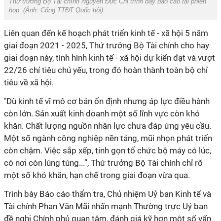
Thứ trưởng Bộ Tài chính Nguyễn Đức Chi trình bày báo cáo tại phiên
họp. (Ảnh:
Cổng TTĐT Quốc hội
).
Liên quan đến kế hoạch phát triển kinh tế - xã hội 5 năm
giai đoạn 2021 - 2025, Thứ trưởng Bộ Tài chính cho hay
giai đoạn này, tình hình kinh tế - xã hội dự kiến đạt và vượt
22/26 chỉ tiêu chủ yếu, trong đó hoàn thành toàn bộ chỉ
tiêu về xã hội.
"Dù kinh tế vĩ mô cơ bản ổn định nhưng áp lực điều hành
còn lớn. Sản xuất kinh doanh một số lĩnh vực còn khó
khăn. Chất lượng nguồn nhân lực chưa đáp ứng yêu cầu.
Một số ngành công nghiệp nền tảng, mũi nhọn phát triển
còn chậm. Việc sắp xếp, tinh gọn tổ chức bộ máy có lúc,
có nơi còn lúng túng...”, Thứ trưởng Bộ Tài chính chỉ rõ
một số khó khăn, hạn chế trong giai đoạn vừa qua.
Trình bày Báo cáo thẩm tra, Chủ nhiệm Uỷ ban Kinh tế và
Tài chính Phan Văn Mãi nhấn mạnh Thường trực Uỷ ban
đề nghị Chính phủ quan tâm, đánh giá kỹ hơn một số vấn