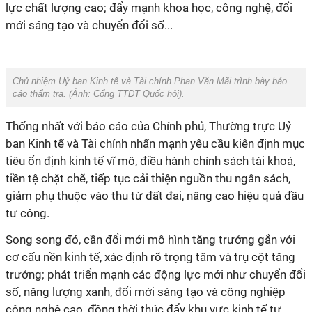
lực chất lượng cao; đẩy mạnh khoa học, công nghệ, đổi
mới sáng tạo và chuyển đổi số...
Chủ nhiệm Uỷ ban Kinh tế và Tài chính Phan Văn Mãi trình bày báo
cáo thẩm tra. (Ảnh:
Cổng TTĐT Quốc hội
).
Thống nhất với báo cáo của Chính phủ, Thường trực Uỷ
ban Kinh tế và Tài chính nhấn mạnh yêu cầu kiên định mục
tiêu ổn định kinh tế vĩ mô, điều hành chính sách tài khoá,
tiền tệ chặt chẽ, tiếp tục cải thiện nguồn thu ngân sách,
giảm phụ thuộc vào thu từ đất đai, nâng cao hiệu quả đầu
tư công.
Song song đó, cần đổi mới mô hình tăng trưởng gắn với
cơ cấu nền kinh tế, xác định rõ trọng tâm và trụ cột tăng
trưởng; phát triển mạnh các động lực mới như chuyển đổi
số, năng lượng xanh, đổi mới sáng tạo và công nghiệp
công nghệ cao, đồng thời thúc đẩy khu vực kinh tế tư