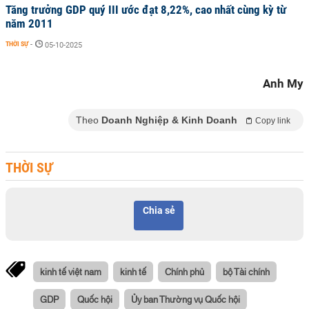
Tăng trưởng GDP quý III ước đạt 8,22%, cao nhất cùng kỳ từ
năm 2011
THỜI SỰ
-
05-10-2025
Anh My
Theo
Doanh Nghiệp & Kinh Doanh
Copy link
THỜI SỰ
Chia sẻ
kinh tế việt nam
kinh tế
Chính phủ
bộ Tài chính
GDP
Quốc hội
Ủy ban Thường vụ Quốc hội