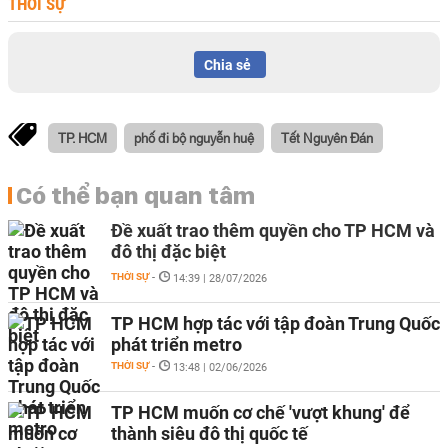
THỜI SỰ
Chia sẻ
TP. HCM
phố đi bộ nguyễn huệ
Tết Nguyên Đán
Có thể bạn quan tâm
Đề xuất trao thêm quyền cho TP HCM và
đô thị đặc biệt
THỜI SỰ
-
14:39 | 28/07/2026
TP HCM hợp tác với tập đoàn Trung Quốc
phát triển metro
THỜI SỰ
-
13:48 | 02/06/2026
TP HCM muốn cơ chế 'vượt khung' để
thành siêu đô thị quốc tế