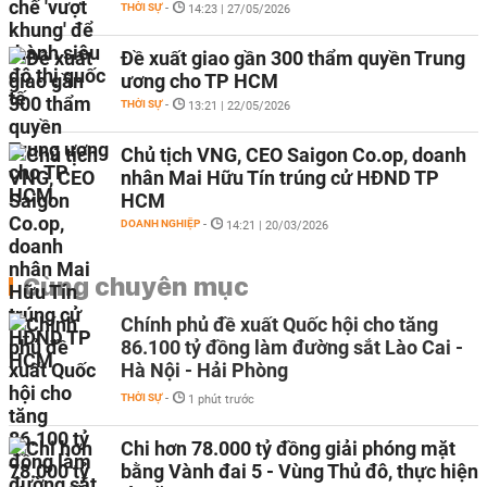
THỜI SỰ
-
14:23 | 27/05/2026
Đề xuất giao gần 300 thẩm quyền Trung
ương cho TP HCM
THỜI SỰ
-
13:21 | 22/05/2026
Chủ tịch VNG, CEO Saigon Co.op, doanh
nhân Mai Hữu Tín trúng cử HĐND TP
HCM
DOANH NGHIỆP
-
14:21 | 20/03/2026
Cùng chuyên mục
Chính phủ đề xuất Quốc hội cho tăng
86.100 tỷ đồng làm đường sắt Lào Cai -
Hà Nội - Hải Phòng
THỜI SỰ
-
1 phút trước
Chi hơn 78.000 tỷ đồng giải phóng mặt
bằng Vành đai 5 - Vùng Thủ đô, thực hiện