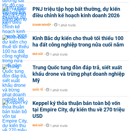
PNJ triệu tập họp bất thường, dự kiến
điều chỉnh kế hoạch kinh doanh 2026
DOANH NGHIỆP
-
1 phút trước
Kinh Bắc dự kiến cho thuê tối thiểu 100
ha đất công nghiệp trong nửa cuối năm
NHÀ ĐẤT
-
1 phút trước
Trung Quốc tung đòn đáp trả, siết xuất
khẩu drone và trừng phạt doanh nghiệp
Mỹ
QUỐC TẾ
-
1 phút trước
Keppel ký thỏa thuận bán toàn bộ vốn
tại Empire City, dự kiến thu về 270 triệu
USD
NHÀ ĐẤT
-
1 phút trước