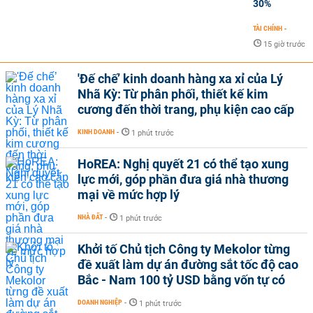
30%
TÀI CHÍNH
-
15 giờ trước
'Đế chế’ kinh doanh hàng xa xỉ của Lý
Nhã Kỳ: Từ phân phối, thiết kế kim
cương đến thời trang, phụ kiện cao cấp
KINH DOANH
-
1 phút trước
HoREA: Nghị quyết 21 có thể tạo xung
lực mới, góp phần đưa giá nhà thương
mại về mức hợp lý
NHÀ ĐẤT
-
1 phút trước
Khởi tố Chủ tịch Công ty Mekolor từng
đề xuất làm dự án đường sắt tốc độ cao
Bắc - Nam 100 tỷ USD bằng vốn tự có
DOANH NGHIỆP
-
1 phút trước