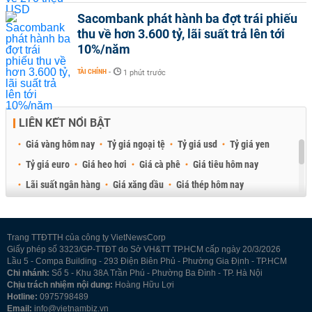
Sacombank phát hành ba đợt trái phiếu
thu về hơn 3.600 tỷ, lãi suất trả lên tới
10%/năm
TÀI CHÍNH
-
1 phút trước
LIÊN KẾT NỔI BẬT
Giá vàng hôm nay
Tỷ giá ngoại tệ
Tỷ giá usd
Tỷ giá yen
Tỷ giá euro
Giá heo hơi
Giá cà phê
Giá tiêu hôm nay
Lãi suất ngân hàng
Giá xăng dầu
Giá thép hôm nay
Giá sầu riêng
Giá thịt heo
Giá gạo
Giá cao su
Best Retail Brokers
Diễn đàn đầu tư Việt Nam 2026
Trang TTĐTTH của công ty VietNewsCorp
Giấy phép số 3323/GP-TTĐT do Sở VH&TT TP.HCM cấp ngày 20/3/2026
Lầu 5 - Compa Building - 293 Điện Biên Phủ - Phường Gia Định - TP.HCM
Chi nhánh:
Số 5 - Khu 38A Trần Phú - Phường Ba Đình - TP. Hà Nội
Chịu trách nhiệm nội dung:
Hoàng Hữu Lợi
Hotline:
0975798489
Email:
info@vietnambiz.vn