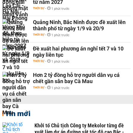
từ năm 2027
THỜI SỰ
-
1 phút trước
Quảng Ninh, Bắc Ninh được đề xuất lên
thành phố từ ngày 1/9 và 20/9
THỜI SỰ
-
1 phút trước
Đề xuất hai phương án nghỉ tết 7 và 10
ngày liên tục
THỜI SỰ
-
1 phút trước
Hơn 2 tỷ đồng hỗ trợ người dân vụ cá
chết gần sân bay Cà Mau
THỜI SỰ
-
1 phút trước
Tin mới
Khởi tố Chủ tịch Công ty Mekolor từng đề
xuất làm dự án đường sắt tốc độ cao Bắc -