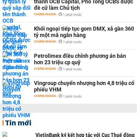
thành OCB Capital, Phó Tổng OCBS được
đề cử làm Chủ tịch
CHỨNG KHOÁN
-
1 phút trước
Khối ngoại tiếp tục gom DMX, xả gần 360
tỷ một mã ngân hàng
CHỨNG KHOÁN
-
1 phút trước
Petrolimex điều chỉnh phương án bán
hơn 23 triệu cp quỹ
CHỨNG KHOÁN
-
1 phút trước
Vingroup chuyển nhượng hơn 4,8 triệu cổ
phiếu VHM
CHỨNG KHOÁN
-
1 phút trước
Tin mới
VietinBank ký kết hợp tác với Cục Thuế đồng