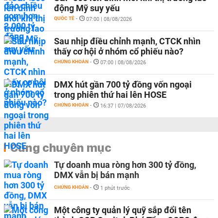
động Mỹ suy yếu
QUỐC TẾ
-
07:00 | 08/08/2026
Sau nhịp điều chỉnh mạnh, CTCK nhìn
thấy cơ hội ở nhóm cổ phiếu nào?
CHỨNG KHOÁN
-
07:00 | 08/08/2026
DMX hút gần 700 tỷ đồng vốn ngoại
trong phiên thứ hai lên HOSE
CHỨNG KHOÁN
-
16:37 | 07/08/2026
Cùng chuyên mục
Tự doanh mua ròng hơn 300 tỷ đồng,
DMX vẫn bị bán mạnh
CHỨNG KHOÁN
-
1 phút trước
Một công ty quản lý quỹ sắp đổi tên