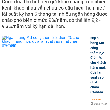
Cuộc đua thu hút tiền gửi khách hàng trên nhiều
kênh khác nhau vẫn chưa có dấu hiệu "hạ nhiệt"
lãi suất kỳ hạn 6 tháng tại nhiều ngân hàng được
chào phổ biến ở mức 9%/năm, có thể lên 9,2 -
9,3%/năm với kỳ hạn dài hơn.
Ngân
hàng MB
cộng
thêm 2,2
điểm %
cho khách
hàng mới,
đưa lãi
suất cao
nhất
chạm
8%/năm
TÀI CHÍNH
-
2 giờ trước