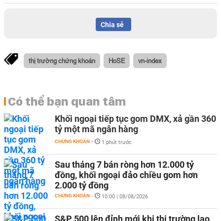
Chia sẻ
thị trường chứng khoán
HoSE
vn-index
Có thể bạn quan tâm
Khối ngoại tiếp tục gom DMX, xả gần 360
tỷ một mã ngân hàng
CHỨNG KHOÁN
-
1 phút trước
Sau tháng 7 bán ròng hơn 12.000 tỷ
đồng, khối ngoại đảo chiều gom hơn
2.000 tỷ đồng
CHỨNG KHOÁN
-
10:00 | 08/08/2026
S&P 500 lên đỉnh mới khi thị trường lao