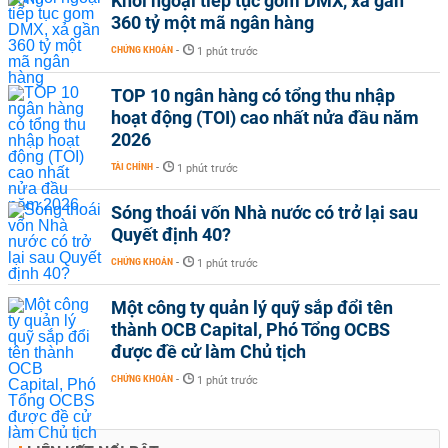
Khối ngoại tiếp tục gom DMX, xả gần
360 tỷ một mã ngân hàng
CHỨNG KHOÁN
-
1 phút trước
TOP 10 ngân hàng có tổng thu nhập
hoạt động (TOI) cao nhất nửa đầu năm
2026
TÀI CHÍNH
-
1 phút trước
Sóng thoái vốn Nhà nước có trở lại sau
Quyết định 40?
CHỨNG KHOÁN
-
1 phút trước
Một công ty quản lý quỹ sắp đổi tên
thành OCB Capital, Phó Tổng OCBS
được đề cử làm Chủ tịch
CHỨNG KHOÁN
-
1 phút trước