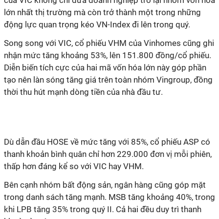
của VIC không chỉ đưa doanh nghiệp trở lại nhóm vốn hóa
lớn nhất thị trường mà còn trở thành một trong những
động lực quan trọng kéo VN-Index đi lên trong quý.
Song song với VIC, cổ phiếu VHM của Vinhomes cũng ghi
nhận mức tăng khoảng 53%, lên 151.800 đồng/cổ phiếu.
Diễn biến tích cực của hai mã vốn hóa lớn này góp phần
tạo nên làn sóng tăng giá trên toàn nhóm Vingroup, đồng
thời thu hút mạnh dòng tiền của nhà đầu tư.
Dù dẫn đầu HOSE về mức tăng với 85%, cổ phiếu ASP có
thanh khoản bình quân chỉ hơn 229.000 đơn vị mỗi phiên,
thấp hơn đáng kể so với VIC hay VHM.
Bên cạnh nhóm bất động sản, ngân hàng cũng góp mặt
trong danh sách tăng mạnh. MSB tăng khoảng 40%, trong
khi LPB tăng 35% trong quý II. Cả hai đều duy trì thanh