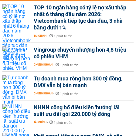
TOP 10 ngân hàng có tỷ lệ nợ xấu thấp
nhất 6 tháng đầu năm 2026:
Vietcombank tiếp tục dẫn đầu, 3 nhà
băng dưới 1%
TÀI CHÍNH
-
1 phút trước
Vingroup chuyển nhượng hơn 4,8 triệu
cổ phiếu VHM
CHỨNG KHOÁN
-
1 phút trước
Tự doanh mua ròng hơn 300 tỷ đồng,
DMX vẫn bị bán mạnh
CHỨNG KHOÁN
-
1 phút trước
NHNN công bố điều kiện 'hưởng' lãi
suất ưu đãi gói 220.000 tỷ đồng
TÀI CHÍNH
-
1 phút trước