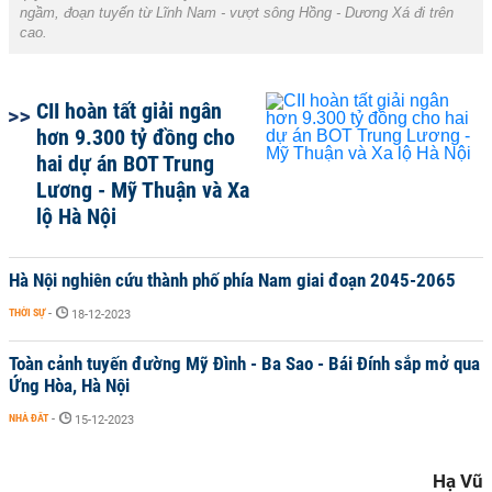
ngầm, đoạn tuyến từ Lĩnh Nam - vượt sông Hồng - Dương Xá đi trên
cao.
CII hoàn tất giải ngân
hơn 9.300 tỷ đồng cho
hai dự án BOT Trung
Lương - Mỹ Thuận và Xa
lộ Hà Nội
Hà Nội nghiên cứu thành phố phía Nam giai đoạn 2045-2065
THỜI SỰ
-
18-12-2023
Toàn cảnh tuyến đường Mỹ Đình - Ba Sao - Bái Đính sắp mở qua
Ứng Hòa, Hà Nội
NHÀ ĐẤT
-
15-12-2023
Hạ Vũ