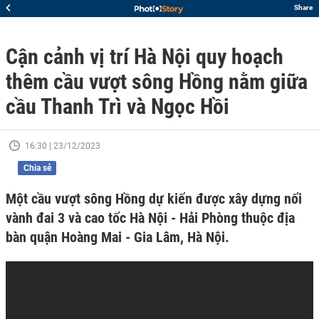
Share
Cận cảnh vị trí Hà Nội quy hoạch
thêm cầu vượt sông Hồng nằm giữa
cầu Thanh Trì và Ngọc Hồi
16:30 | 23/12/2023
Chia sẻ
Một cầu vượt sông Hồng dự kiến được xây dựng nối
vành đai 3 và cao tốc Hà Nội - Hải Phòng thuộc địa
bàn quận Hoàng Mai - Gia Lâm, Hà Nội.