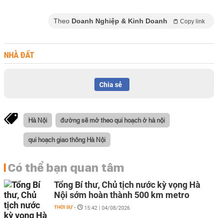
Theo
Doanh Nghiệp & Kinh Doanh
Copy link
NHÀ ĐẤT
Chia sẻ
Hà Nội
đường sẽ mở theo qui hoạch ở hà nội
qui hoạch giao thông Hà Nội
Có thể bạn quan tâm
Tổng Bí thư, Chủ tịch nước kỳ vọng Hà
Nội sớm hoàn thành 500 km metro
THỜI SỰ
-
15:42 | 04/08/2026