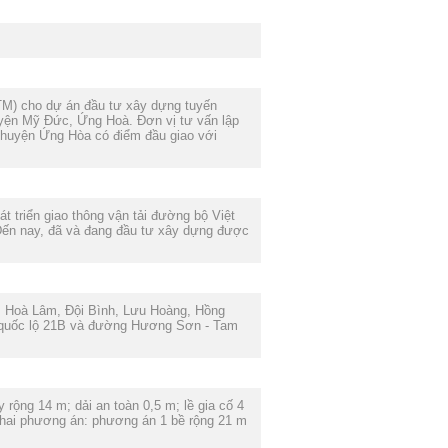
TM) cho dự án đầu tư xây dựng tuyến
yện Mỹ Đức, Ứng Hoà. Đơn vị tư vấn lập
huyện Ứng Hòa có điểm đầu giao với
 triển giao thông vận tải đường bộ Việt
 Đến nay, đã và đang đầu tư xây dựng được
, Hoà Lâm, Đội Bình, Lưu Hoàng, Hồng
 quốc lộ 21B và đường Hương Sơn - Tam
rộng 14 m; dải an toàn 0,5 m; lề gia cố 4
 hai phương án: phương án 1 bề rộng 21 m