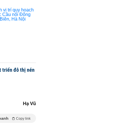
 triển đô thị nén
Hạ Vũ
oanh
Copy link