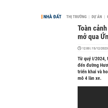
NHÀ ĐẤT
THỊ TRƯỜNG
DỰ ÁN
Toàn cảnh
mở qua Ứn
12:00 | 15/12/2023
Từ quý I/2024, 
đến đường Hươn
triển khai và h
mô 4 làn xe.