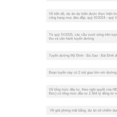
Về tiến độ, dự án dự kiến được thực hiện tro
công hạng mục đào đắp; quý III/2024 - quý I
Từ quý IV/2025, các cầu vượt sông trên tuyế
thu và vận hành tuyến đường.
Tuyến đường Mỹ Đình - Ba Sao - Bái Đính 
Đoạn tuyến này có 2 nút giao lớn với đườn
Về tổng mức đầu tư, theo nghị quyết của H
Đức) có tổng mức đầu tư 2.564 tỷ đồng từ 
Về giải phóng mặt bằng, dự án sẽ chiếm dụng