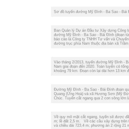
Sơ đồ tuyến đường Mỹ Đình - Ba Sao - Bái
Ban Quản lý Dự án Đầu tư Xây dựng Công tr
đường Mỹ Đình - Ba Sao - Bái Đính (đoạn t
báo cáo là Công ty TNHH Tư vấn và Chuyển
đường trục phía Nam thuộc địa bàn xã Trầm
Vào tháng 2/2013, tuyến đường Mỹ Đình - Ba 
Nam giai đoạn đến 2020. Toàn tuyến có tổng
khoảng 79 km. Đoạn còn lại dài hơn 13 km 
Đường Mỹ Đình - Ba Sao - Bái Đính đoạn qu
Quang (Ứng Hoà) và xã Hương Sơn (Mỹ Đức)
Chúc. Tuyến cắt ngang qua 2 con sông lớn 
Về quy mô mặt cắt ngang, tuyến sẽ được đầu 
m; lề đất 2,5 m. Về các cầu xây dựng trên 
và chiều dài 723,4 m; phương án 2 rộng 21 