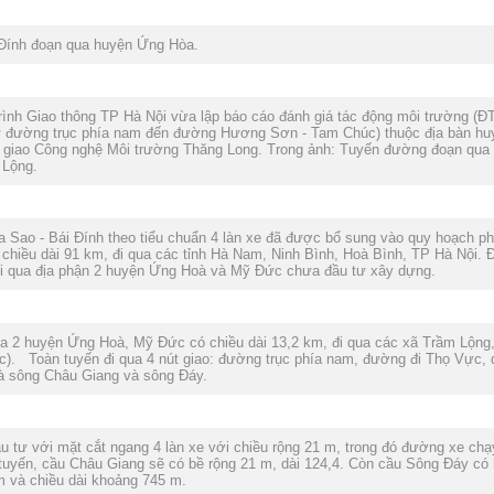
 Đính đoạn qua huyện Ứng Hòa.
ình Giao thông TP Hà Nội vừa lập báo cáo đánh giá tác động môi trường (Đ
ừ đường trục phía nam đến đường Hương Sơn - Tam Chúc) thuộc địa bàn hu
 giao Công nghệ Môi trường Thăng Long. Trong ảnh: Tuyến đường đoạn qua 
 Lộng.
Sao - Bái Đính theo tiểu chuẩn 4 làn xe đã được bổ sung vào quy hoạch phát
 chiều dài 91 km, đi qua các tỉnh Hà Nam, Ninh Bình, Hoà Bình, TP Hà Nội.
đi qua địa phận 2 huyện Ứng Hoà và Mỹ Đức chưa đầu tư xây dựng.
a 2 huyện Ứng Hoà, Mỹ Đức có chiều dài 13,2 km, đi qua các xã Trầm Lộng
. Toàn tuyến đi qua 4 nút giao: đường trục phía nam, đường đi Thọ Vực,
là sông Châu Giang và sông Đáy.
tư với mặt cắt ngang 4 làn xe với chiều rộng 21 m, trong đó đường xe chạy 
tuyến, cầu Châu Giang sẽ có bề rộng 21 m, dài 124,4. Còn cầu Sông Đáy có
m và chiều dài khoảng 745 m.