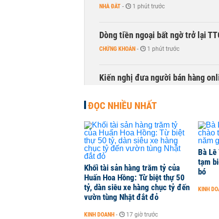
NHÀ ĐẤT
-
1 phút trước
Dòng tiền ngoại bất ngờ trở lại T
CHỨNG KHOÁN
-
1 phút trước
Kiến nghị đưa người bán hàng onl
THỜI SỰ
-
1 phút trước
ĐỌC NHIỀU NHẤT
Bà Lê 
tạm bi
Khối tài sản hàng trăm tỷ của
bó
Huấn Hoa Hồng: Từ biệt thự 50
tỷ, dàn siêu xe hàng chục tỷ đến
KINH D
vườn tùng Nhật đắt đỏ
KINH DOANH
-
17 giờ trước