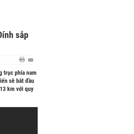
Đính sắp
g trục phía nam
ến sẽ bắt đầu
 13 km với quy