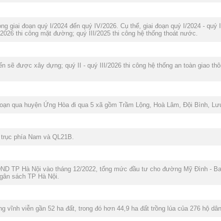
ng giai đoạn quý I/2024 đến quý IV/2026. Cụ thể, giai đoạn quý I/2024 - quý 
/2026 thi công mặt đường; quý III/2025 thi công hệ thống thoát nước.
n sẽ được xây dựng; quý II - quý III/2026 thi công hệ thống an toàn giao th
đoạn qua huyện Ứng Hòa đi qua 5 xã gồm Trầm Lộng, Hoà Lâm, Đội Bình, L
g trục phía Nam và QL21B.
ĐND TP Hà Nội vào tháng 12/2022, tổng mức đầu tư cho đường Mỹ Đình - Ba
ngân sách TP Hà Nội.
 vĩnh viễn gần 52 ha đất, trong đó hơn 44,9 ha đất trồng lúa của 276 hộ dâ