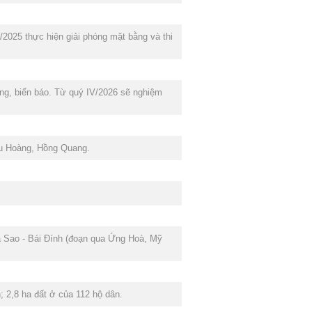
I/2025 thực hiện giải phóng mặt bằng và thi
ông, biển báo. Từ quý IV/2026 sẽ nghiệm
ưu Hoàng, Hồng Quang.
 Sao - Bái Đính (đoạn qua Ứng Hoà, Mỹ
n; 2,8 ha đất ở của 112 hộ dân.