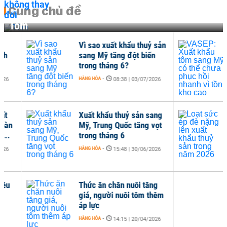
Cùng chủ đề
Tôm
Vì sao xuất khẩu thuỷ sản
VAS
sang Mỹ tăng đột biến
san
trong tháng 6?
hồi 
HÀNG HÓA
-
HÀNG
08:38 | 03/07/2026
Xuất khẩu thuỷ sản sang
Loạ
Mỹ, Trung Quốc tăng vọt
xuấ
trong tháng 6
năm
HÀNG HÓA
-
HÀNG
15:48 | 30/06/2026
Thức ăn chăn nuôi tăng
giá, người nuôi tôm thêm
áp lực
HÀNG HÓA
-
14:15 | 20/04/2026