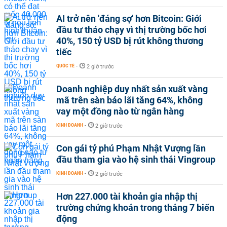
AI trở nên 'đáng sợ' hơn Bitcoin: Giới
đầu tư tháo chạy vì thị trường bốc hơi
40%, 150 tỷ USD bị rút không thương
tiếc
QUỐC TẾ
-
2 giờ trước
Doanh nghiệp duy nhất sản xuất vàng
mã trên sàn báo lãi tăng 64%, không
vay một đồng nào từ ngân hàng
KINH DOANH
-
2 giờ trước
Con gái tỷ phú Phạm Nhật Vượng lần
đầu tham gia vào hệ sinh thái Vingroup
KINH DOANH
-
2 giờ trước
Hơn 227.000 tài khoản gia nhập thị
trường chứng khoán trong tháng 7 biến
động