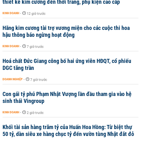
thiết kế kim cương đến thời trang, phụ kiện cao cấp
KINH DOANH
-
12 giờ trước
Hãng kim cương tài trợ vương miện cho các cuộc thi hoa
hậu thông báo ngừng hoạt động
KINH DOANH
-
7 giờ trước
Hoá chất Đức Giang công bố hai ứng viên HĐQT, cổ phiếu
DGC tăng trần
DOANH NGHIỆP
-
7 giờ trước
Con gái tỷ phú Phạm Nhật Vượng lần đầu tham gia vào hệ
sinh thái Vingroup
KINH DOANH
-
2 giờ trước
Khối tài sản hàng trăm tỷ của Huấn Hoa Hồng: Từ biệt thự
50 tỷ, dàn siêu xe hàng chục tỷ đến vườn tùng Nhật đắt đỏ