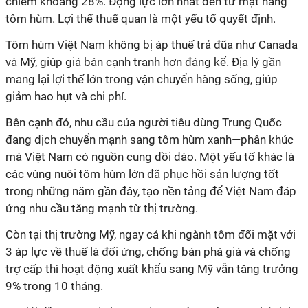
chiếm khoảng 28%. Động lực lớn nhất đến từ mặt hàng
tôm hùm. Lợi thế thuế quan là một yếu tố quyết định.
Tôm hùm Việt Nam không bị áp thuế trả đũa như Canada
và Mỹ, giúp giá bán cạnh tranh hơn đáng kể. Địa lý gần
mang lại lợi thế lớn trong vận chuyển hàng sống, giúp
giảm hao hụt và chi phí.
Bên cạnh đó, nhu cầu của người tiêu dùng Trung Quốc
đang dịch chuyển mạnh sang tôm hùm xanh—phân khúc
mà Việt Nam có nguồn cung dồi dào. Một yếu tố khác là
các vùng nuôi tôm hùm lớn đã phục hồi sản lượng tốt
trong những năm gần đây, tạo nền tảng để Việt Nam đáp
ứng nhu cầu tăng mạnh từ thị trường.
Còn tại thị trường Mỹ, ngay cả khi ngành tôm đối mặt với
3 áp lực về thuế là đối ứng, chống bán phá giá và chống
trợ cấp thì hoạt động xuất khẩu sang Mỹ vẫn tăng trưởng
9% trong 10 tháng.