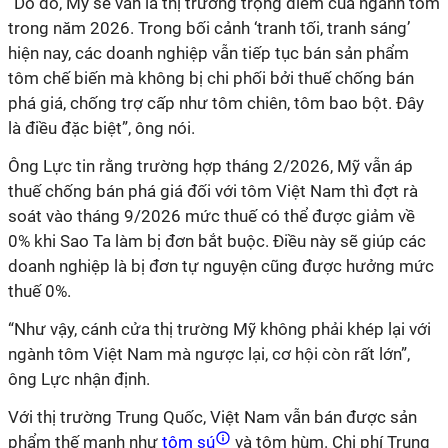
“Do đó, Mỹ sẽ vẫn là thị trường trọng điểm của ngành tôm
trong năm 2026. Trong bối cảnh ‘tranh tối, tranh sáng’
hiện nay, các doanh nghiệp vẫn tiếp tục bán sản phẩm
tôm chế biến mà không bị chi phối bởi thuế chống bán
phá giá, chống trợ cấp như tôm chiên, tôm bao bột. Đây
là điều đặc biệt”, ông nói.
Ông Lực tin rằng trường hợp tháng 2/2026, Mỹ vẫn áp
thuế chống bán phá giá đối với tôm Việt Nam thì đợt rà
soát vào tháng 9/2026 mức thuế có thể được giảm về
0% khi Sao Ta làm bị đơn bắt buộc. Điều này sẽ giúp các
doanh nghiệp là bị đơn tự nguyện cũng được hưởng mức
thuế 0%.
“Như vậy, cánh cửa thị trường Mỹ không phải khép lại với
ngành tôm Việt Nam mà ngược lại, cơ hội còn rất lớn”,
ông Lực nhận định.
Với thị trường Trung Quốc, Việt Nam vẫn bán được sản
phẩm thế mạnh như
tôm sú
và tôm hùm. Chi phí Trung