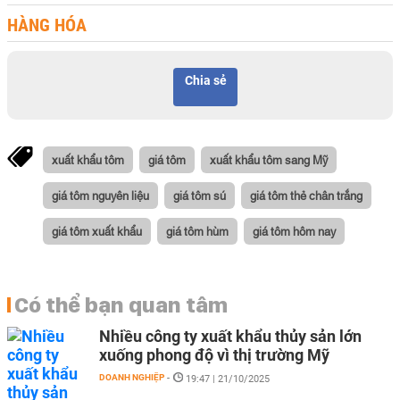
HÀNG HÓA
Chia sẻ
xuất khẩu tôm
giá tôm
xuất khẩu tôm sang Mỹ
giá tôm nguyên liệu
giá tôm sú
giá tôm thẻ chân trắng
giá tôm xuất khẩu
giá tôm hùm
giá tôm hôm nay
Có thể bạn quan tâm
Nhiều công ty xuất khẩu thủy sản lớn
xuống phong độ vì thị trường Mỹ
DOANH NGHIỆP
-
19:47 | 21/10/2025