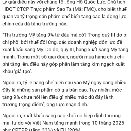
Lý giải điều này với chúng tôi, ông Hồ Quốc Lực, Chủ tịch
HĐQT CTCP Thực phẩm Sao Ta (Mã: FMC), cho biết thuế
quan và tỷ trọng sản phẩm chế biến tăng cao là động lực
chính của đà tăng trưởng này.
“Thị trường Mỹ tăng 9% từ đâu mà có? Trong quý III do bị
chi phối bởi thuế đối ứng, các doanh nghiệp dồn lực để
xuất khẩu sang Mỹ. Do đó, quý III, hàng xuất sang Mỹ tăng
mạnh. Trong một số giai đoạn, người mua hàng chịu chi
phí tăng lên, điều này góp phần làm tăng kim ngạch xuất
khẩu ‘giả tạo’.
Ngoài ra, tỷ lệ hàng chế biến sâu vào Mỹ ngày càng nhiều.
Đây là những sản phẩm có giá bán cao. Tuy nhiên, mức
tăng 9% chưa nói lên điều gì nhiều mặc dù đây là thị
trường trọng điểm”, ông Lực nhận định.
Ngoài ra, xuất khẩu sang các khối có hiệp định thương
mại tự do với Việt Nam tăng mạnh trong 10 tháng 2025
như CPTPP (tăng 33%) và EU (20%).