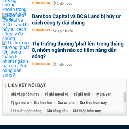
CHỨNG KHOÁN
-
2 giờ trước
Bamboo Capital và BCG Land bị hủy tư
cách công ty đại chúng
DOANH NGHIỆP
-
4 giờ trước
Thị trường thường ‘phất lên’ trong tháng
8, nhóm ngành nào có tiềm năng dẫn
sóng?
CHỨNG KHOÁN
-
4 giờ trước
LIÊN KẾT NỔI BẬT
Giá vàng hôm nay
Tỷ giá ngoại tệ
Tỷ giá usd
Tỷ giá yen
Tỷ giá euro
Giá heo hơi
Giá cà phê
Giá tiêu hôm nay
Lãi suất ngân hàng
Giá xăng dầu
Giá thép hôm nay
Giá sầu riêng
Giá thịt heo
Giá gạo
Giá cao su
Best Retail Brokers
Diễn đàn đầu tư Việt Nam 2026