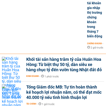
tài khoản
gia nhập
thị trường
chứng
khoán
trong
tháng 7
biến động
CHỨNG KHOÁN
-
2 giờ trước
Khối tài sản hàng trăm tỷ của Huấn Hoa
Hồng: Từ biệt thự 50 tỷ, dàn siêu xe
hàng chục tỷ đến vườn tùng Nhật đắt đỏ
KINH DOANH
-
1 phút trước
Tổng Giám đốc MB: Tự tin hoàn thành
kế hoạch lợi nhuận năm, có thể đạt mốc
40.000 tỷ nếu tình hình thuận lợi
TÀI CHÍNH
-
1 giờ trước