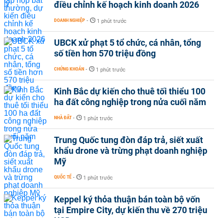
điều chỉnh kế hoạch kinh doanh 2026
DOANH NGHIỆP
-
1 phút trước
UBCK xử phạt 5 tổ chức, cá nhân, tổng
số tiền hơn 570 triệu đồng
CHỨNG KHOÁN
-
1 phút trước
Kinh Bắc dự kiến cho thuê tối thiểu 100
ha đất công nghiệp trong nửa cuối năm
NHÀ ĐẤT
-
1 phút trước
Trung Quốc tung đòn đáp trả, siết xuất
khẩu drone và trừng phạt doanh nghiệp
Mỹ
QUỐC TẾ
-
1 phút trước
Keppel ký thỏa thuận bán toàn bộ vốn
tại Empire City, dự kiến thu về 270 triệu