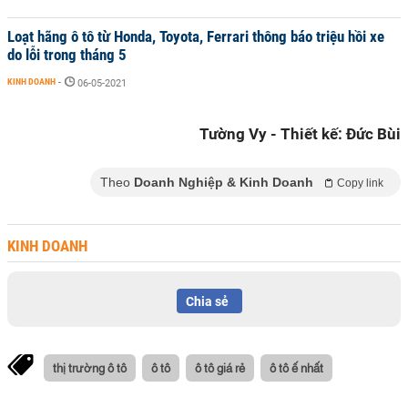
Loạt hãng ô tô từ Honda, Toyota, Ferrari thông báo triệu hồi xe
do lỗi trong tháng 5
KINH DOANH
-
06-05-2021
Tường Vy - Thiết kế: Đức Bùi
Theo
Doanh Nghiệp & Kinh Doanh
Copy link
KINH DOANH
Chia sẻ
thị trường ô tô
ô tô
ô tô giá rẻ
ô tô ế nhất