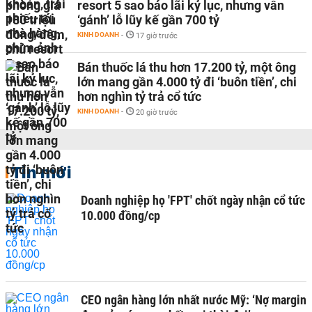
resort 5 sao báo lãi kỷ lục, nhưng vẫn
‘gánh’ lỗ lũy kế gần 700 tỷ
KINH DOANH
-
17 giờ trước
Bán thuốc lá thu hơn 17.200 tỷ, một ông
lớn mang gần 4.000 tỷ đi ‘buôn tiền’, chi
hơn nghìn tỷ trả cổ tức
KINH DOANH
-
20 giờ trước
Tin mới
Doanh nghiệp họ 'FPT' chốt ngày nhận cổ tức
10.000 đồng/cp
CEO ngân hàng lớn nhất nước Mỹ: ‘Nợ margin