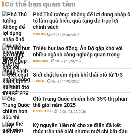
Có thể bạn quan tâm
Phó Thủ tướng: Không để lợi dụng nhập ô
tô làm quà biếu, quà tặng để trục lợi
chính sách
THỜI SỰ
-
07:23 | 23/06/2026
Thiếu hụt lao động, Ấn Độ gặp khó với
nhiều ngành công nghiệp quan trọng
HÀNG HÓA
-
10:57 | 15/04/2026
Siết chặt kiểm định khí thải ôtô từ 1/3
THỜI SỰ
-
06:49 | 11/02/2026
Ôtô Trung Quốc chiếm hơn 35% thị phần
thế giới năm 2025
KINH DOANH
-
12:00 | 08/02/2026
Kỷ nguyên 'tiền rẻ' cho xe điện đã kết
thúc trên thế giới nhưng mới chỉ bắt đầu