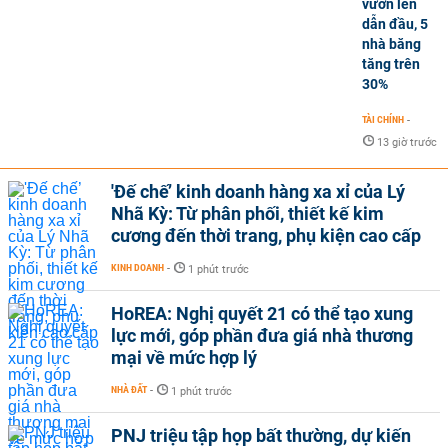
vươn lên
dẫn đầu, 5
nhà băng
tăng trên
30%
TÀI CHÍNH
-
13 giờ trước
'Đế chế’ kinh doanh hàng xa xỉ của Lý
Nhã Kỳ: Từ phân phối, thiết kế kim
cương đến thời trang, phụ kiện cao cấp
KINH DOANH
-
1 phút trước
HoREA: Nghị quyết 21 có thể tạo xung
lực mới, góp phần đưa giá nhà thương
mại về mức hợp lý
NHÀ ĐẤT
-
1 phút trước
PNJ triệu tập họp bất thường, dự kiến