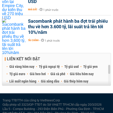
USD
NHÀ ĐẤT
-
1 phút trước
Sacombank phát hành ba đợt trái phiếu
thu về hơn 3.600 tỷ, lãi suất trả lên tới
10%/năm
TÀI CHÍNH
-
1 phút trước
LIÊN KẾT NỔI BẬT
Giá vàng hôm nay
Tỷ giá ngoại tệ
Tỷ giá usd
Tỷ giá yen
Tỷ giá euro
Giá heo hơi
Giá cà phê
Giá tiêu hôm nay
Lãi suất ngân hàng
Giá xăng dầu
Giá thép hôm nay
Giá sầu riêng
Giá thịt heo
Giá gạo
Giá cao su
Best Retail Brokers
Diễn đàn đầu tư Việt Nam 2026
Trang TTĐTTH của công ty VietNewsCorp
Giấy phép số 3323/GP-TTĐT do Sở VH&TT TP.HCM cấp ngày 20/3/2026
Lầu 5 - Compa Building - 293 Điện Biên Phủ - Phường Gia Định - TP.HCM