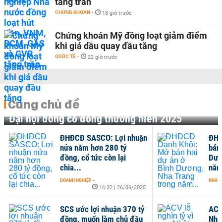
tăng trần
CHỨNG KHOÁN
-
18 giờ trước
Chứng khoán Mỹ đồng loạt giảm điểm
khi giá dầu quay đầu tăng
QUỐC TẾ
-
22 giờ trước
Cùng chủ đề
Đại hội đồng cổ đông thường niên 2025
ĐHĐCĐ SASCO: Lợi nhuận
ĐHĐ
nửa năm hơn 280 tỷ
bán
đồng, cổ tức còn lại
Dươ
chia...
năm
DOANH NGHIỆP
-
NHÀ Đ
16:32 | 26/06/2025
SCS ước lợi nhuận 370 tỷ
ACV 
đồng, muốn làm chủ đầu
Nhật