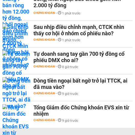
2.000 tỷ đồng
CHỨNG KHOÁN
-
1 phút trước
Sau nhịp điều chỉnh mạnh, CTCK nhìn
thấy cơ hội ở nhóm cổ phiếu nào?
CHỨNG KHOÁN
-
1 phút trước
Tự doanh sang tay gần 700 tỷ đồng cổ
phiếu DMX cho ai?
CHỨNG KHOÁN
-
8 giờ trước
Dòng tiền ngoại bất ngờ trở lại TTCK, ai
đã mua vào?
CHỨNG KHOÁN
-
9 giờ trước
Tổng Giám đốc Chứng khoán EVS xin từ
nhiệm
CHỨNG KHOÁN
-
9 giờ trước