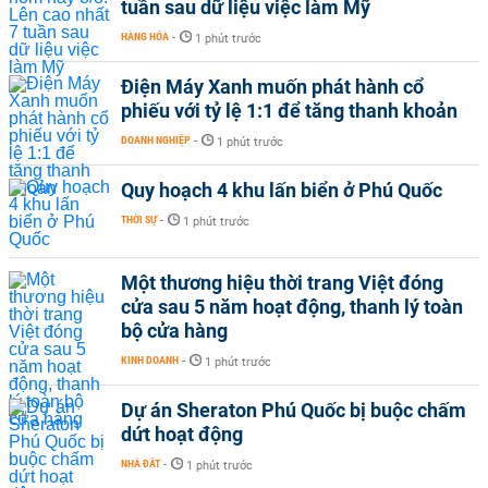
tuần sau dữ liệu việc làm Mỹ
HÀNG HÓA
-
1 phút trước
Điện Máy Xanh muốn phát hành cổ
phiếu với tỷ lệ 1:1 để tăng thanh khoản
DOANH NGHIỆP
-
1 phút trước
Quy hoạch 4 khu lấn biển ở Phú Quốc
THỜI SỰ
-
1 phút trước
Một thương hiệu thời trang Việt đóng
cửa sau 5 năm hoạt động, thanh lý toàn
bộ cửa hàng
KINH DOANH
-
1 phút trước
Dự án Sheraton Phú Quốc bị buộc chấm
dứt hoạt động
NHÀ ĐẤT
-
1 phút trước