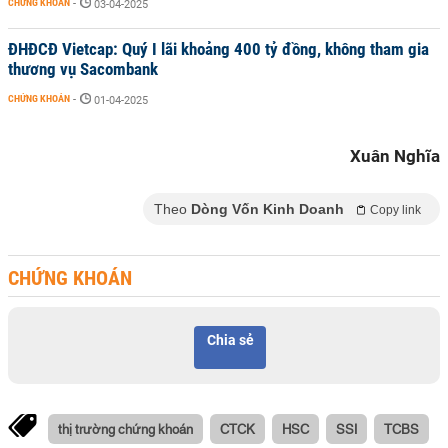
CHỨNG KHOÁN
-
03-04-2025
ĐHĐCĐ Vietcap: Quý I lãi khoảng 400 tỷ đồng, không tham gia
thương vụ Sacombank
CHỨNG KHOÁN
-
01-04-2025
Xuân Nghĩa
Theo
Dòng Vốn Kinh Doanh
Copy link
CHỨNG KHOÁN
Chia sẻ
thị trường chứng khoán
CTCK
HSC
SSI
TCBS