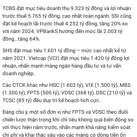
TCBS đặt mục tiêu doanh thu 9.323 tỷ đồng và lợi nhuận
trước thuế 5.765 tỷ đồng, cao nhất toàn ngành. SSI cũng
đặt kế hoạch lãi trước thuế 4.252 tỷ đồng, tăng 20% so
với năm 2024. VPBankS hướng đến mức lãi
2.003
tỷ
đồng.
, tăng 64%.
SHS đặt mục tiêu 1.601 tỷ đồng – mức cao nhất kể từ
năm 2021. Vietcap (VCI) đặt mục tiêu 1.420 tỷ đồng lợi
nhuận, nhấn mạnh mảng ngân hàng đầu tư và tư vấn
doanh nghiệp.
Các CTCK khác như HSC (1.602 tỷ), VIX (1.500 tỷ), MBS
(1.300 tỷ), FPTS (500 tỷ), VDSC (368 tỷ), DSC (210 tỷ) và
TCSC (85 tỷ) đều duy trì kế hoạch tích cực.
Đáng chú ý, một số đơn vị như FPTS và VDSC theo đuổi
chiến lược thận trọng khi
chỉ tiêu không quá biến động so
với thực hiện năm trước
, nhấn mạnh khả năng kiểm soát
chi phí và khai thác sâu vào các mảng có dòng tiền ổn