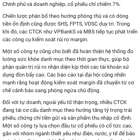
Chính phủ và doanh nghiệp, cổ phiếu chỉ chiếm 7%.
Chiến lược phân bổ theo hướng phòng thủ và có dòng
tiền ổn định cũng được SHS, FPTS, VDSC duy trì. Trong
khi đó, các CTCK như VPBankS và MBS tiếp tục phát triển
các công cụ kiểm soát rủi ro margin.
Một số công ty cũng cho biết đã hoàn thiện hệ thống đo
lường sức khỏe danh mục theo thời gian thực, giúp bộ
phận quản trị rủi ro nhận diện kịp thời các tài khoản sử
dụng đòn bẩy cao. Các báo cáo tại đại hội cũng nhấn
mạnh rằng hoạt động kiểm soát margin đã chuyển từ cơ
chế cảnh báo sang phòng ngừa chủ động.
Đối với tự doanh, ngoài yếu tố thận trọng, nhiều CTCK
đang tái cơ cấu danh mục theo hướng tăng tỷ trọng trái
phiếu, chứng chỉ tiền gửi và sản phẩm thu nhập cố định.
Một số công ty lựa chọn đầu tư cổ phiếu có cổ tức cao,
gắn với nhóm ngành thiết yếu như điện, nước, y tế để bảo