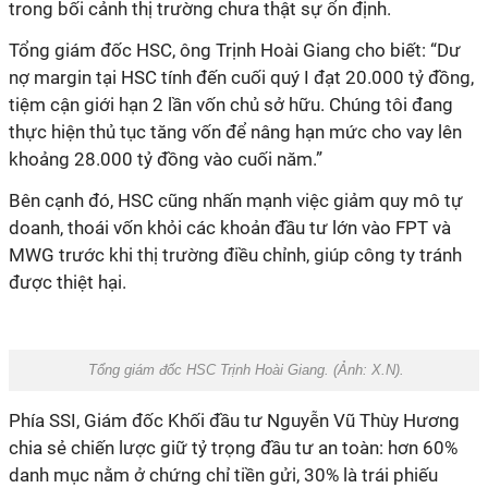
trong bối cảnh thị trường chưa thật sự ổn định.
Tổng giám đốc HSC, ông Trịnh Hoài Giang cho biết: “Dư
nợ margin tại HSC tính đến cuối quý I đạt 20.000 tỷ đồng,
tiệm cận giới hạn 2 lần vốn chủ sở hữu. Chúng tôi đang
thực hiện thủ tục tăng vốn để nâng hạn mức cho vay lên
khoảng 28.000 tỷ đồng vào cuối năm.”
Bên cạnh đó, HSC cũng nhấn mạnh việc giảm quy mô tự
doanh, thoái vốn khỏi các khoản đầu tư lớn vào FPT và
MWG trước khi thị trường điều chỉnh, giúp công ty tránh
được thiệt hại.
Tổng giám đốc HSC Trịnh Hoài Giang. (Ảnh:
X.N
).
Phía SSI, Giám đốc Khối đầu tư Nguyễn Vũ Thùy Hương
chia sẻ chiến lược giữ tỷ trọng đầu tư an toàn: hơn 60%
danh mục nằm ở chứng chỉ tiền gửi, 30% là trái phiếu