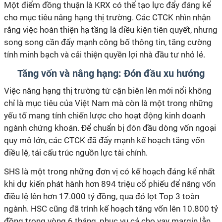
Một điểm đồng thuận là KRX có thể tạo lực đẩy đáng kể
cho mục tiêu nâng hạng thị trường. Các CTCK nhìn nhận
rằng việc hoàn thiện hạ tầng là điều kiện tiên quyết, nhưng
song song cần đẩy mạnh công bố thông tin, tăng cường
tính minh bạch và cải thiện quyền lợi nhà đầu tư nhỏ lẻ.
Tăng vốn và nâng hạng: Đón đầu xu hướng
Việc nâng hạng thị
trường từ
cận biên lên mới nổi không
chỉ là mục tiêu củ
a Việt Nam
mà còn là một
trong những
yếu
tố mang tính chiến lược cho hoạt động kinh doanh
ngành chứng khoán
. Để chuẩn bị đón
đầu
dòng vốn ngoại
quy mô lớn, các CTCK đã đẩy mạnh kế hoạch tăng vốn
điều lệ, tái cấu trúc nguồn lực tài chính.
SHS là một trong những đơn vị có kế hoạch đáng
kể
nhất
khi dự kiến phát hành hơn 894 triệu cổ phiếu để nâng vốn
điều lệ lên hơn 17.000 tỷ đồng, qua đó lọt Top 3 toàn
ngành. HSC cũng đã trình kế hoạch tăng vốn lên 10.800 tỷ
đồng trong vòng 6 tháng, phục vụ cả cho vay margin lẫn