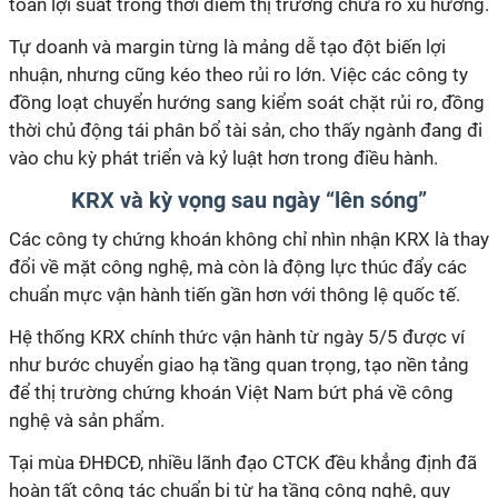
toàn lợi suất trong thời điểm thị trường chưa rõ xu hướng.
Tự doanh và margin từng là mảng dễ tạo đột biến lợi
nhuận, nhưng cũng kéo theo rủi ro lớn. Việc các công ty
đồng loạt chuyển hướng sang kiểm soát chặt rủi ro, đồng
thời chủ động tái phân bổ tài sản, cho thấy ngành đang đi
vào chu kỳ phát
triển
và kỷ luật hơn trong điều hành.
KRX và kỳ vọng sau ngày “lên sóng”
Các công ty chứng khoán không chỉ nhìn nhận KRX là thay
đổi về mặt công nghệ, mà còn là động lực thúc đẩy các
chuẩn mực vận hành tiến gần hơn với thông lệ quốc tế.
Hệ thống KRX chính thức vận hành từ ngày 5/5 được ví
như bước chuyển giao hạ tầng quan trọng, tạo nền tảng
để thị trường chứng khoán Việt Nam bứt phá về công
nghệ và sản phẩm.
Tại mùa ĐHĐCĐ, nhiều lãnh đạo CTCK đều khẳng định đã
hoàn tất công tác chuẩn bị từ hạ tầng công nghệ, quy