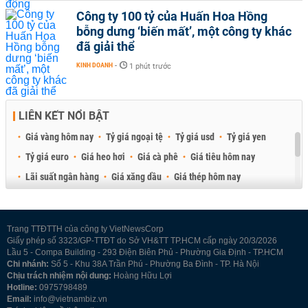
Công ty 100 tỷ của Huấn Hoa Hồng
bỗng dưng ‘biến mất’, một công ty khác
đã giải thể
KINH DOANH
-
1 phút trước
LIÊN KẾT NỔI BẬT
Giá vàng hôm nay
Tỷ giá ngoại tệ
Tỷ giá usd
Tỷ giá yen
Tỷ giá euro
Giá heo hơi
Giá cà phê
Giá tiêu hôm nay
Lãi suất ngân hàng
Giá xăng dầu
Giá thép hôm nay
Giá sầu riêng
Giá thịt heo
Giá gạo
Giá cao su
Best Retail Brokers
Diễn đàn đầu tư Việt Nam 2026
Trang TTĐTTH của công ty VietNewsCorp
Giấy phép số 3323/GP-TTĐT do Sở VH&TT TP.HCM cấp ngày 20/3/2026
Lầu 5 - Compa Building - 293 Điện Biên Phủ - Phường Gia Định - TP.HCM
Chi nhánh:
Số 5 - Khu 38A Trần Phú - Phường Ba Đình - TP. Hà Nội
Chịu trách nhiệm nội dung:
Hoàng Hữu Lợi
Hotline:
0975798489
Email:
info@vietnambiz.vn