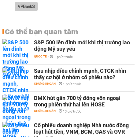
VPBankS
Có thể bạn quan tâm
S&P 500 lên đỉnh mới khi thị trường lao
động Mỹ suy yếu
QUỐC TẾ
-
1 phút trước
Sau nhịp điều chỉnh mạnh, CTCK nhìn
thấy cơ hội ở nhóm cổ phiếu nào?
CHỨNG KHOÁN
-
1 phút trước
DMX hút gần 700 tỷ đồng vốn ngoại
trong phiên thứ hai lên HOSE
CHỨNG KHOÁN
-
13 giờ trước
Cổ phiếu doanh nghiệp Nhà nước đồng
loạt hút tiền, VNM, BCM, GAS và GVR