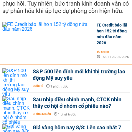
phục hồi. Tuy nhiên, bức tranh kinh doanh vẫn có
sự phân hóa khi áp lực dự phòng còn hiện hữu.
FE Credit báo lãi
hơn 152 tỷ đồng
nửa đầu năm
2026
TÀI CHÍNH
-
15:01 | 20/07/2026
S&P 500 lên đỉnh mới khi thị trường lao
động Mỹ suy yếu
QUỐC TẾ
-
1 phút trước
Sau nhịp điều chỉnh mạnh, CTCK nhìn
thấy cơ hội ở nhóm cổ phiếu nào?
CHỨNG KHOÁN
-
1 phút trước
Giá vàng hôm nay 8/8: Lên cao nhất 7