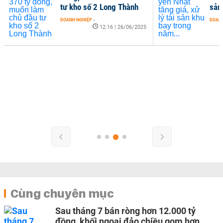
tư kho số 2 Long Thành
sản
DOANH NGHIỆP
-
DOANH
12:16 | 26/06/2025
Cùng chuyên mục
Sau tháng 7 bán ròng hơn 12.000 tỷ
đồng, khối ngoại đảo chiều gom hơn