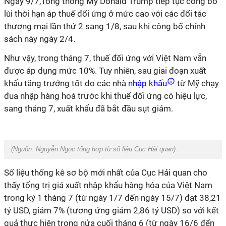
Ngày 9/7,Tổng thống Mỹ Donald Trump tiếp tục công bố
lùi thời hạn áp thuế đối ứng ở mức cao với các đối tác
thương mại lần thứ 2 sang 1/8, sau khi công bố chính
sách này ngày 2/4.
Như vậy, trong tháng 7, thuế đối ứng với Việt Nam vẫn
được áp dụng mức 10%. Tuy nhiên, sau giai đoạn xuất
khẩu tăng trưởng tốt do các nhà
nhập khẩu
từ Mỹ chạy
đua nhập hàng hoá trước khi thuế đối ứng có hiệu lực,
sang tháng 7, xuất khẩu đã bắt đầu sụt giảm.
(Nguồn:
Nguyễn Ngọc
tổng hợp
từ số liệu Cục Hải quan).
Số liệu thống kê sơ bộ mới nhất của Cục Hải quan cho
thấy tổng trị giá xuất nhập khẩu hàng hóa của Việt Nam
trong kỳ 1 tháng 7 (từ ngày 1/7 đến ngày 15/7) đạt 38,21
tỷ USD, giảm 7% (tương ứng giảm 2,86 tỷ USD) so với kết
quả thực hiện trong nửa cuối tháng 6 (từ ngày 16/6 đến