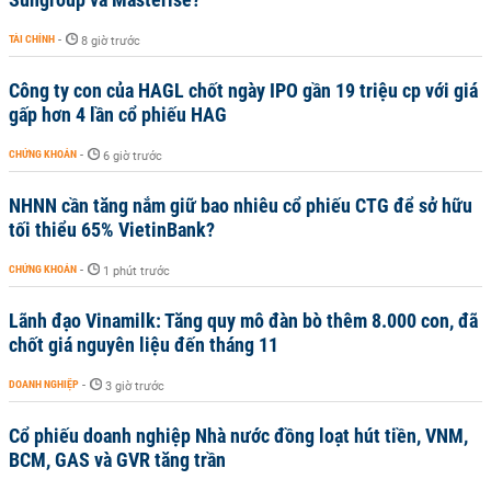
TÀI CHÍNH
-
8 giờ trước
Công ty con của HAGL chốt ngày IPO gần 19 triệu cp với giá
gấp hơn 4 lần cổ phiếu HAG
CHỨNG KHOÁN
-
6 giờ trước
NHNN cần tăng nắm giữ bao nhiêu cổ phiếu CTG để sở hữu
tối thiểu 65% VietinBank?
CHỨNG KHOÁN
-
1 phút trước
Lãnh đạo Vinamilk: Tăng quy mô đàn bò thêm 8.000 con, đã
chốt giá nguyên liệu đến tháng 11
DOANH NGHIỆP
-
3 giờ trước
Cổ phiếu doanh nghiệp Nhà nước đồng loạt hút tiền, VNM,
BCM, GAS và GVR tăng trần