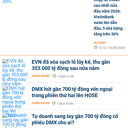
cao nhất nửa
đầu năm 2026:
VietinBank
vươn lên dẫn
đầu, 5 nhà băng
tăng trên 30%
TÀI CHÍNH
-
15:12 | 05/08/2026
EVN đã xóa sạch lỗ lũy kế, thu gần
353.000 tỷ đồng sau nửa năm
DOANH NGHIỆP
-
1 phút trước
DMX hút gần 700 tỷ đồng vốn ngoại
trong phiên thứ hai lên HOSE
CHỨNG KHOÁN
-
1 phút trước
Tự doanh sang tay gần 700 tỷ đồng cổ
phiếu DMX cho ai?