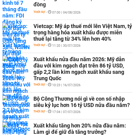
đồng
THỜI SỰ
-
07:00 | 04/08/2026
Vietcap: Mỹ áp thuế mới lên Việt Nam, tỷ
trọng hàng hóa xuất khẩu được miễn
thuế lại tăng từ 34% lên hơn 40%
THỜI SỰ
-
11:20 | 30/07/2026
Xuất khẩu nửa đầu năm 2026: Mỹ dẫn
đầu với kim ngạch đạt trên 86 tỷ USD,
gấp 2,2 lần kim ngạch xuất khẩu sang
Trung Quốc
THỜI SỰ
-
10:23 | 16/07/2026
Bộ Công Thương nói gì về con số nhập
siêu kỷ lục hơn 16 tỷ USD nửa đầu năm?
THỜI SỰ
-
17:04 | 07/07/2026
Xuất khẩu tăng hơn 20% nửa đầu năm:
Làm gì để giữ đà tăng trưởng?