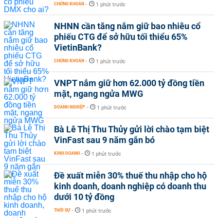
CHỨNG KHOÁN
-
1 phút trước
NHNN cần tăng nắm giữ bao nhiêu cổ
phiếu CTG để sở hữu tối thiểu 65%
VietinBank?
CHỨNG KHOÁN
-
1 phút trước
VNPT nắm giữ hơn 62.000 tỷ đồng tiền
mặt, ngang ngửa MWG
DOANH NGHIỆP
-
1 phút trước
Bà Lê Thị Thu Thủy gửi lời chào tạm biệt
VinFast sau 9 năm gắn bó
KINH DOANH
-
1 phút trước
Đề xuất miễn 30% thuế thu nhập cho hộ
kinh doanh, doanh nghiệp có doanh thu
dưới 10 tỷ đồng
THỜI SỰ
-
1 phút trước