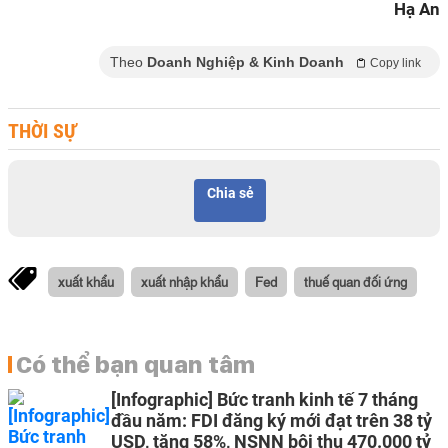
Hạ An
Theo
Doanh Nghiệp & Kinh Doanh
Copy link
THỜI SỰ
Chia sẻ
xuất khẩu
xuất nhập khẩu
Fed
thuế quan đối ứng
Có thể bạn quan tâm
[Infographic] Bức tranh kinh tế 7 tháng
đầu năm: FDI đăng ký mới đạt trên 38 tỷ
USD, tăng 58%, NSNN bội thu 470.000 tỷ