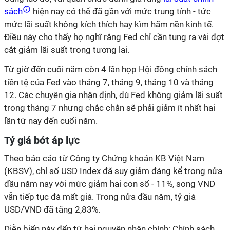
sách
hiện nay có thể đã gần với mức trung tính - tức
mức lãi suất không kích thích hay kìm hãm nền kinh tế.
Điều này cho thấy họ nghĩ rằng Fed chỉ cần tung ra vài đợt
cắt giảm lãi suất trong tương lai.
Từ giờ đến cuối năm còn 4 lần họp Hội đồng chính sách
tiền tệ của Fed vào tháng 7, tháng 9, tháng 10 và tháng
12. Các chuyên gia nhận định, dù Fed không giảm lãi suất
trong tháng 7 nhưng chắc chắn sẽ phải giảm ít nhất hai
lần từ nay đến cuối năm.
Tỷ giá bớt áp lực
Theo báo cáo từ Công ty Chứng khoán KB Việt Nam
(KBSV), chỉ số USD Index đã suy giảm đáng kể trong nửa
đầu năm nay với mức giảm hai con số - 11%, song VND
vẫn tiếp tục đà mất giá. Trong nửa đầu năm, tỷ giá
USD/VND đã tăng 2,83%.
Diễn biến này đến từ hai nguyên nhân chính: Chính sách