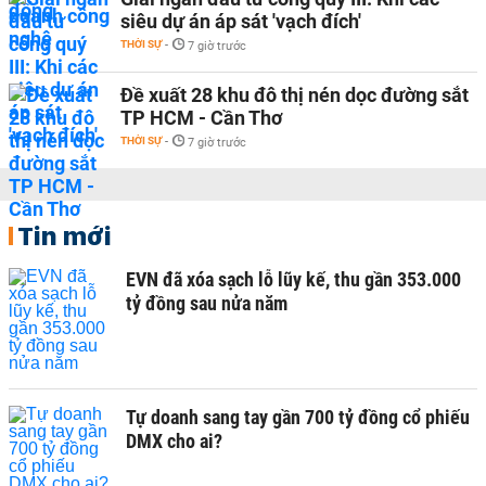
siêu dự án áp sát 'vạch đích'
THỜI SỰ
-
7 giờ trước
Đề xuất 28 khu đô thị nén dọc đường sắt
TP HCM - Cần Thơ
THỜI SỰ
-
7 giờ trước
Tin mới
EVN đã xóa sạch lỗ lũy kế, thu gần 353.000
tỷ đồng sau nửa năm
Tự doanh sang tay gần 700 tỷ đồng cổ phiếu
DMX cho ai?