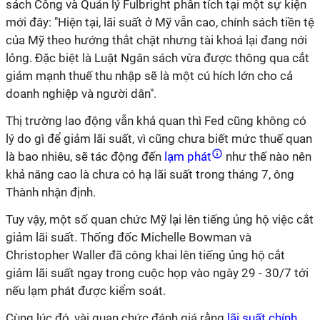
sách Công và Quản lý Fulbright phân tích tại một sự kiện
mới đây: "Hiện tại, lãi suất ở Mỹ vẫn cao, chính sách tiền tệ
của Mỹ theo hướng thắt chặt nhưng tài khoá lại đang nới
lỏng. Đặc biệt là Luật Ngân sách vừa được thông qua cắt
giảm mạnh thuế thu nhập sẽ là một cú hích lớn cho cả
doanh nghiệp và người dân".
Thị trường lao động vẫn khả quan thì Fed cũng không có
lý do gì để giảm lãi suất, vì cũng chưa biết mức thuế quan
là bao nhiêu, sẽ tác động đến
lạm phát
như thế nào nên
khả năng cao là chưa có hạ lãi suất trong tháng 7, ông
Thành nhận định.
Tuy vậy, một số quan chức Mỹ lại lên tiếng ủng hộ việc cắt
giảm lãi suất. Thống đốc Michelle Bowman và
Christopher Waller đã công khai lên tiếng ủng hộ cắt
giảm lãi suất ngay trong cuộc họp vào ngày 29 - 30/7 tới
nếu lạm phát được kiểm soát.
Cùng lúc đó, vài quan chức đánh giá rằng
lãi suất chính