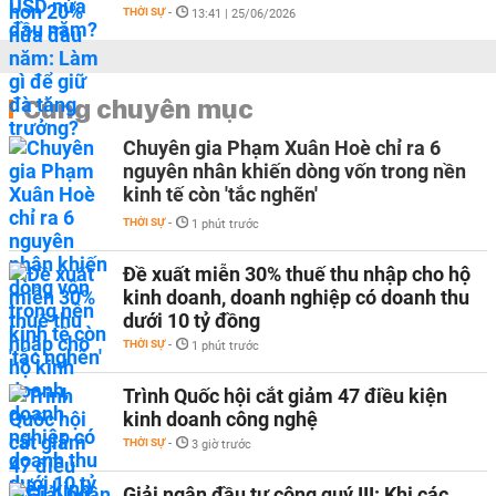
THỜI SỰ
-
13:41 | 25/06/2026
Cùng chuyên mục
Chuyên gia Phạm Xuân Hoè chỉ ra 6
nguyên nhân khiến dòng vốn trong nền
kinh tế còn 'tắc nghẽn'
THỜI SỰ
-
1 phút trước
Đề xuất miễn 30% thuế thu nhập cho hộ
kinh doanh, doanh nghiệp có doanh thu
dưới 10 tỷ đồng
THỜI SỰ
-
1 phút trước
Trình Quốc hội cắt giảm 47 điều kiện
kinh doanh công nghệ
THỜI SỰ
-
3 giờ trước
Giải ngân đầu tư công quý III: Khi các