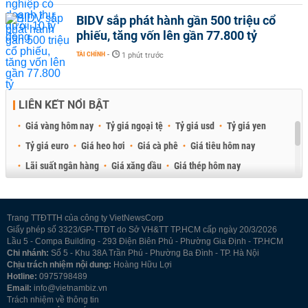
BIDV sắp phát hành gần 500 triệu cổ
phiếu, tăng vốn lên gần 77.800 tỷ
TÀI CHÍNH
-
1 phút trước
LIÊN KẾT NỔI BẬT
Giá vàng hôm nay
Tỷ giá ngoại tệ
Tỷ giá usd
Tỷ giá yen
Tỷ giá euro
Giá heo hơi
Giá cà phê
Giá tiêu hôm nay
Lãi suất ngân hàng
Giá xăng dầu
Giá thép hôm nay
Giá sầu riêng
Giá thịt heo
Giá gạo
Giá cao su
Best Retail Brokers
Diễn đàn đầu tư Việt Nam 2026
Trang TTĐTTH của công ty VietNewsCorp
Giấy phép số 3323/GP-TTĐT do Sở VH&TT TP.HCM cấp ngày 20/3/2026
Lầu 5 - Compa Building - 293 Điện Biên Phủ - Phường Gia Định - TP.HCM
Chi nhánh:
Số 5 - Khu 38A Trần Phú - Phường Ba Đình - TP. Hà Nội
Chịu trách nhiệm nội dung:
Hoàng Hữu Lợi
Hotline:
0975798489
Email:
info@vietnambiz.vn
Trách nhiệm về thông tin