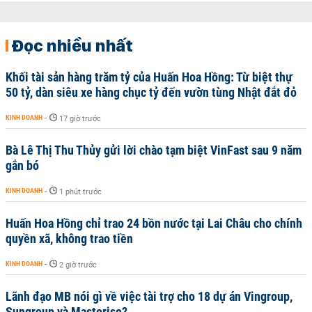
Đọc nhiều nhất
Khối tài sản hàng trăm tỷ của Huấn Hoa Hồng: Từ biệt thự
50 tỷ, dàn siêu xe hàng chục tỷ đến vườn tùng Nhật đắt đỏ
KINH DOANH
-
17 giờ trước
Bà Lê Thị Thu Thủy gửi lời chào tạm biệt VinFast sau 9 năm
gắn bó
KINH DOANH
-
1 phút trước
Huấn Hoa Hồng chỉ trao 24 bồn nước tại Lai Châu cho chính
quyền xã, không trao tiền
KINH DOANH
-
2 giờ trước
Lãnh đạo MB nói gì về việc tài trợ cho 18 dự án Vingroup,
Sungroup và Masterise?