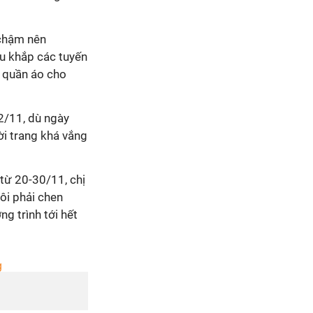
 chậm nên
ầu khắp các tuyến
g quần áo cho
22/11, dù ngày
ời trang khá vắng
từ 20-30/11, chị
tôi phải chen
g trình tới hết