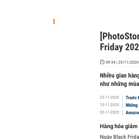
[PhotoSto
Friday 20
09:34 | 25/11/2020
Nhiều gian hàn
như những mùa 
Trước t
23-11-2020
Những b
15-11-2020
Amazon
02-11-2020
Hàng hóa giảm g
Ngày Black Frida