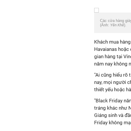
Các cửa hàng giày
(Ảnh:
Yên Khê
).
Khách mua hàng c
Havaianas hoặc c
gian hàng tại Vi
năm nay không n
"Ai cũng hiểu rõ
nay, mọi người c
thiết yếu hoặc h
"Black Friday nă
tráng khác như N
Giáng sinh và đầ
Friday không mạnh