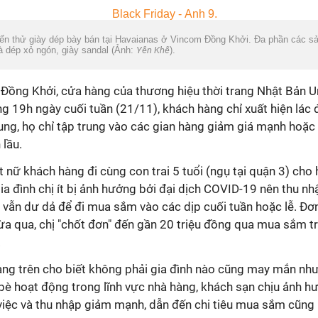
ến thử giày dép bày bán tại Havaianas ở Vincom Đồng Khởi. Đa phần các s
à dép xỏ ngón, giày sandal (Ảnh:
Yên Khê
).
Đồng Khởi, cửa hàng của thương hiệu thời trang Nhật Bản 
g 19h ngày cuối tuần (21/11), khách hàng chỉ xuất hiện lác 
ung, họ chỉ tập trung vào các gian hàng giảm giá mạnh hoặc
 lầu.
t nữ khách hàng đi cùng con trai 5 tuổi (ngụ tại quận 3) cho
ia đình chị ít bị ảnh hưởng bởi đại dịch COVID-19 nên thu n
 vẫn dư dả để đi mua sắm vào các dịp cuối tuần hoặc lễ. Đơ
a qua, chị "chốt đơn" đến gần 20 triệu đồng qua mua sắm t
.
àng trên cho biết không phải gia đình nào cũng may mắn như
bè hoạt động trong lĩnh vực nhà hàng, khách sạn chịu ảnh h
việc và thu nhập giảm mạnh, dẫn đến chi tiêu mua sắm cũng