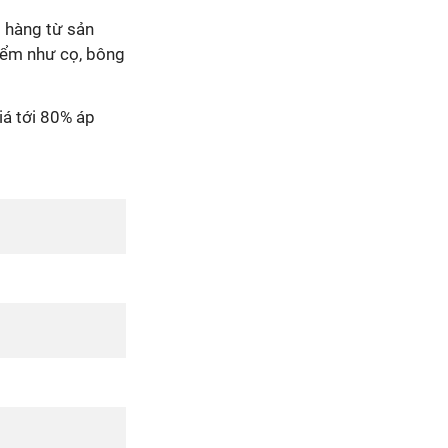
 hàng từ sản
iểm như cọ, bông
á tới 80% áp