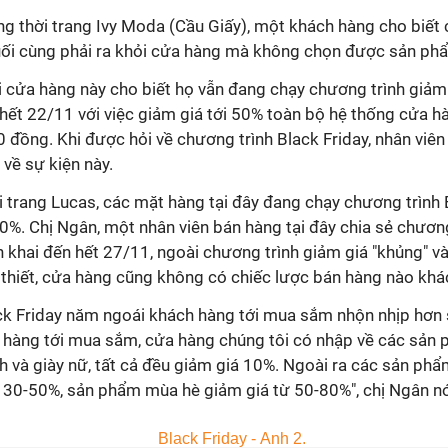
ng thời trang Ivy Moda (Cầu Giấy), một khách hàng cho biết c
uối cùng phải ra khỏi cửa hàng mà không chọn được sản ph
i cửa hàng này cho biết họ vẫn đang chạy chương trình giảm
ới hết 22/11 với việc giảm giá tới 50% toàn bộ hệ thống cửa 
đồng. Khi được hỏi về chương trình Black Friday, nhân viên
 về sự kiện này.
i trang Lucas, các mặt hàng tại đây đang chạy chương trình 
0%. Chị Ngân, một nhân viên bán hàng tại đây chia sẻ chương
n khai đến hết 27/11, ngoài chương trình giảm giá "khủng" v
thiết, cửa hàng cũng không có chiếc lược bán hàng nào khá
ack Friday năm ngoái khách hàng tới mua sắm nhộn nhịp hơn 
 hàng tới mua sắm, cửa hàng chúng tôi có nhập về các sản 
xách và giày nữ, tất cả đều giảm giá 10%. Ngoài ra các sản p
 30-50%, sản phẩm mùa hè giảm giá từ 50-80%", chị Ngân nó