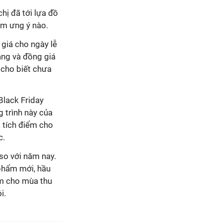
hị đã tới lựa đồ
ẩm ưng ý nào.
 giá cho ngày lễ
hàng và đồng giá
 cho biết chưa
Black Friday
 trình này của
à tích điểm cho
c.
so với năm nay.
phẩm mới, hầu
hẩm cho mùa thu
i.