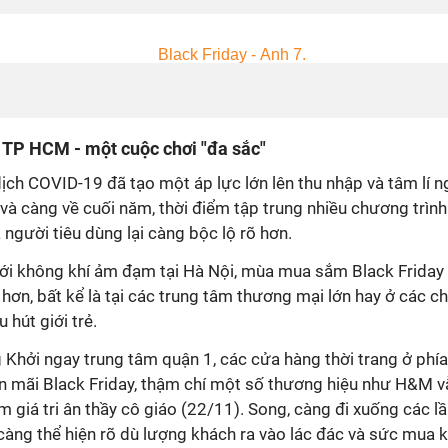
i TP HCM - một cuộc chơi "đa sắc"
dịch COVID-19 đã tạo một áp lực lớn lên thu nhập và tâm lí n
à càng về cuối năm, thời điểm tập trung nhiều chương trình
người tiêu dùng lại càng bộc lộ rõ hơn.
với không khí ảm đạm tại Hà Nội, mùa mua sắm Black Friday 
 hơn, bất kể là tại các trung tâm thương mại lớn hay ở các c
 hút giới trẻ.
Khởi ngay trung tâm quận 1, các cửa hàng thời trang ở phía
n mãi Black Friday, thậm chí một số thương hiệu như H&M v
m giá tri ân thầy cô giáo (22/11). Song, càng đi xuống các l
 càng thể hiện rõ dù lượng khách ra vào lác đác và sức mua