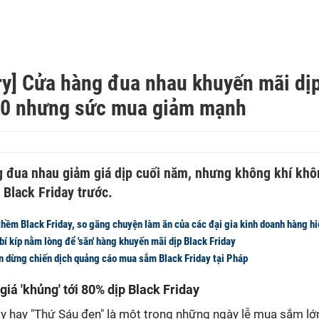
ry] Cửa hàng đua nhau khuyến mãi dị
20 nhưng sức mua giảm mạnh
g đua nhau giảm giá dịp cuối năm, nhưng không khí khô
Black Friday trước.
hềm Black Friday, so găng chuyện làm ăn của các đại gia kinh doanh hàng h
í kíp nằm lòng để 'săn' hàng khuyến mãi dịp Black Friday
 dừng chiến dịch quảng cáo mua sắm Black Friday tại Pháp
iá 'khủng' tới 80% dịp Black Friday
y hay "Thứ Sáu đen" là một trong những ngày lễ mua sắm lớ