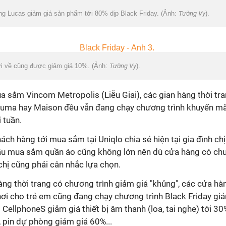
ng Lucas giảm giá sản phẩm tới 80% dịp Black Friday. (Ảnh:
Tường Vy
).
 về cũng được giảm giá 10%. (Ảnh:
Tường Vy
).
a sắm Vincom Metropolis (Liễu Giai), các gian hàng thời tr
Puma hay Maison đều vẫn đang chạy chương trình khuyến mãi
 tuần.
ách hàng tới mua sắm tại Uniqlo chia sẻ hiện tại gia đình ch
 cầu mua sắm quần áo cũng không lớn nên dù cửa hàng có ch
chị cũng phải cân nhắc lựa chọn.
ng thời trang có chương trình giảm giá "khủng", các cửa h
ơi cho trẻ em cũng đang chạy chương trình Black Friday gi
CellphoneS giảm giá thiết bị âm thanh (loa, tai nghe) tới 30
, pin dự phòng giảm giá 60%...