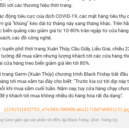
đối với các thương hiệu thời trang.
tác động tiêu cực của dịch COVID-19, các mặt hàng tiêu thụ
m giá "khủng" kéo dài từ tháng này sang tháng khác. Trên h
c biển quảng cáo giảm giá từ 10-80% tràn ngập từ cửa hàn
i xách, các đồ công nghệ.
 tuyến phố thời trang Xuân Thủy, Cầu Giấy, Liễu Giai, chiều 
 lí tưởng để mua sắm nhưng lượng khách tới các cửa hàng th
ài cửa hàng treo biển giảm giá lên tới 80%.
i trang Germ (Xuân Thủy) chương trình Black Friday bắt đầu 
àng tới mua sắm tại đây cho biết: "Trước kia cứ tới dịp này 
ỗi khi mua sắm cuối tuần. Năm nay, tuy cửa hàng chạy chươn
để ý khách tới mua không nhiều dù hàng hóa rất đa dạng".
ng Germ giảm giá sản phẩm tới 80% dịp Black Friday. (Ảnh:
Tường Vy
).