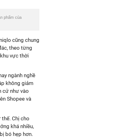
ản phẩm của
Uniqlo cũng chung
đác, theo từng
 khu vực thời
 hay ngành nghề
hập không giảm
n cử như vào
rên Shopee và
 thế. Chị cho
ưởng khá nhiều,
 bị bó hẹp hơn.