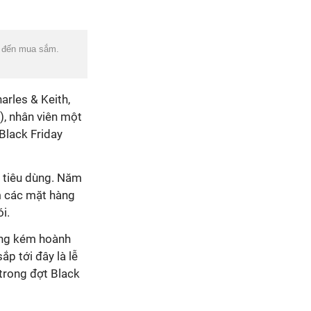
g đến mua sắm.
arles & Keith,
), nhân viên một
Black Friday
i tiêu dùng. Năm
ắm các mặt hàng
i.
ông kém hoành
p tới đây là lễ
trong đợt Black