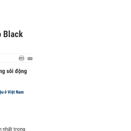
p Black
ng sôi động
iệu ở Việt Nam
n nhất trong