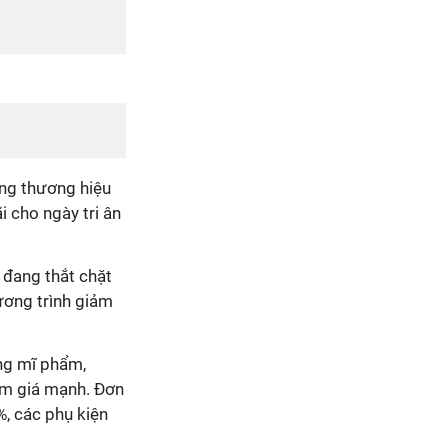
ang thương hiệu
 cho ngày tri ân
ị đang thắt chặt
ương trình giảm
àng mĩ phẩm,
ảm giá mạnh. Đơn
%, các phụ kiện