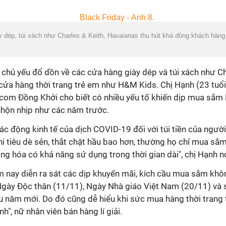
 dép, túi xách như Charles & Keith, Havaianas thu hút khá đông khách hàn
hủ yếu đổ dồn về các cửa hàng giày dép và túi xách như Ch
ửa hàng thời trang trẻ em như H&M Kids. Chị Hạnh (23 tuổi
ncom Đồng Khởi cho biết có nhiều yếu tố khiến dịp mua sắm 
hộn nhịp như các năm trước.
 tác động kinh tế của dịch COVID-19 đối với túi tiền của ngườ
hi tiêu dè sẻn, thắt chặt hầu bao hơn, thường họ chỉ mua s
àng hóa có khả năng sử dụng trong thời gian dài", chị Hạnh nó
m nay diễn ra sát các dịp khuyến mãi, kích cầu mua sắm kh
gày Độc thân (11/11), Ngày Nhà giáo Việt Nam (20/11) và sắ
u năm mới. Do đó cũng dễ hiểu khi sức mua hàng thời trang 
", nữ nhân viên bán hàng lí giải.