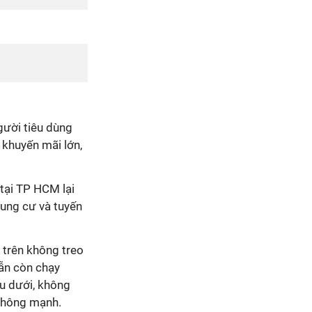
gười tiêu dùng
 khuyến mãi lớn,
tại TP HCM lại
hung cư và tuyến
 trên không treo
ẫn còn chạy
ầu dưới, không
 không mạnh.