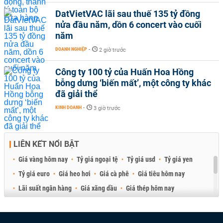
DatVietVAC lãi sau thuế 135 tỷ đồng
nửa đầu năm, dồn 6 concert vào cuối
năm
DOANH NGHIỆP
-
2 giờ trước
Công ty 100 tỷ của Huấn Hoa Hồng
bỗng dưng ‘biến mất’, một công ty khác
đã giải thể
KINH DOANH
-
3 giờ trước
LIÊN KẾT NỔI BẬT
Giá vàng hôm nay
Tỷ giá ngoại tệ
Tỷ giá usd
Tỷ giá yen
Tỷ giá euro
Giá heo hơi
Giá cà phê
Giá tiêu hôm nay
Lãi suất ngân hàng
Giá xăng dầu
Giá thép hôm nay
Giá sầu riêng
Giá thịt heo
Giá gạo
Giá cao su
Best Retail Brokers
Diễn đàn đầu tư Việt Nam 2026