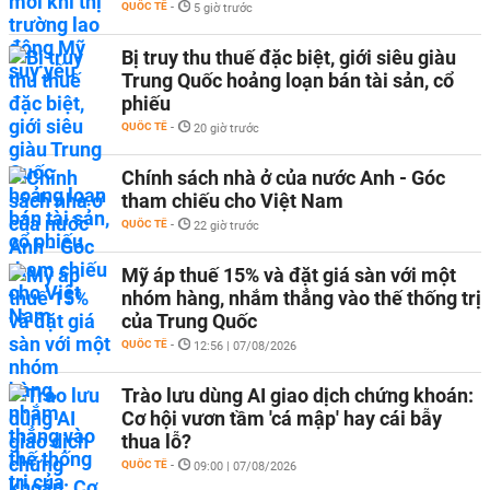
QUỐC TẾ
-
5 giờ trước
Bị truy thu thuế đặc biệt, giới siêu giàu
Trung Quốc hoảng loạn bán tài sản, cổ
phiếu
QUỐC TẾ
-
20 giờ trước
Chính sách nhà ở của nước Anh - Góc
tham chiếu cho Việt Nam
QUỐC TẾ
-
22 giờ trước
Mỹ áp thuế 15% và đặt giá sàn với một
nhóm hàng, nhắm thẳng vào thế thống trị
của Trung Quốc
QUỐC TẾ
-
12:56 | 07/08/2026
Trào lưu dùng AI giao dịch chứng khoán:
Cơ hội vươn tầm 'cá mập' hay cái bẫy
thua lỗ?
QUỐC TẾ
-
09:00 | 07/08/2026