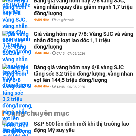
Bảng giá vàng hôm nay 7/8 vàng SJC,
vàng nhẫn quay đầu giảm mạnh 1,7 triệu
đồng/lượng
HÀNG HÓA
-
22 giờ trước
Giá vàng hôm nay 7/8: Vàng SJC và vàng
nhẫn đồng loạt lao dốc 1,1 triệu
đồng/lượng
HÀNG HÓA
-
07:13 | 07/08/2026
Bảng giá vàng hôm nay 6/8 vàng SJC
tăng sốc 3,2 triệu đồng/lượng, vàng nhẫn
vọt lên 144,5 triệu đồng/lượng
HÀNG HÓA
-
13:48 | 06/08/2026
Cùng chuyên mục
S&P 500 lên đỉnh mới khi thị trường lao
động Mỹ suy yếu