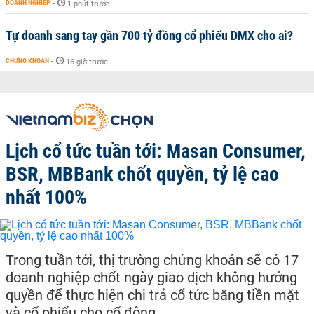
DOANH NGHIỆP
-
1 phút trước
Tự doanh sang tay gần 700 tỷ đồng cổ phiếu DMX cho ai?
CHỨNG KHOÁN
-
16 giờ trước
Lịch cổ tức tuần tới: Masan Consumer,
BSR, MBBank chốt quyền, tỷ lệ cao
nhất 100%
Trong tuần tới, thị trường chứng khoán sẽ có 17
doanh nghiệp chốt ngày giao dịch không hưởng
quyền để thực hiện chi trả cổ tức bằng tiền mặt
và cổ phiếu cho cổ đông.