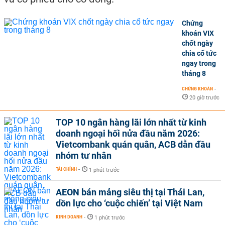
Chứng
khoán VIX
chốt ngày
chia cổ tức
ngay trong
tháng 8
CHỨNG KHOÁN
-
20 giờ trước
TOP 10 ngân hàng lãi lớn nhất từ kinh
doanh ngoại hối nửa đầu năm 2026:
Vietcombank quán quân, ACB dẫn đầu
nhóm tư nhân
TÀI CHÍNH
-
1 phút trước
AEON bán mảng siêu thị tại Thái Lan,
dồn lực cho ‘cuộc chiến’ tại Việt Nam
KINH DOANH
-
1 phút trước