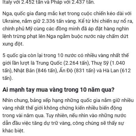
Italy với 2.452 tấn và Pháp với 2.437 tấn.
Nga, quốc gia đang mắc kẹt trong cuộc chiến kéo dài với
Ukraine, nắm giữ 2.336 tấn vàng. Kể từ khi chiến sự nổ ra,
chính phủ Mỹ cùng các đồng minh đã áp đặt hàng nghìn
lệnh trừng phạt lên Nga ngằm buộc nước này chấm dứt
xung đột.
5 quốc gia còn lại trong 10 nước có nhiều vàng nhất thế
giới lần lượt là Trung Quốc (2.264 tấn), Thuỵ Sỹ (1.040
tấn), Nhật Bản (846 tấn), Ấn Độ (831 tấn) và Hà Lan (612
tấn).
Ai mạnh tay mua vàng trong 10 năm qua?
Nhìn chung, bảng xếp hạng những quốc gia nắm giữ nhiều
vàng nhất thế giới không chứng kiến nhiều biến động
trong vài năm qua. Tuy nhiên, nếu nhìn vào những nước
dẫn đầu việc tăng dự trữ vàng, công chúng sẽ thấy sự
khác biệt.