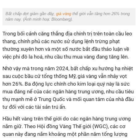
Bất chấp đợt giảm gần đây,
giá vàng
thế giới vẫn tăng hơn 26% trong
năm nay. (Ảnh minh hoạ:
Bloomberg
).
Trong bối cảnh căng thẳng địa chính trị trên toàn cầu leo
thang, chính phủ các nước sử dụng lệnh trừng phạt
thường xuyên hơn và một số nước bắt đầu thảo luận về
việc phi đô la hoá, nhu cầu thu mua vàng đang tăng lên.
Nhờ vậy mà trong năm 2024, bất chấp xu hướng hạ nhiệt
sau cuộc bầu cử tổng thống Mỹ, giá vàng vẫn nhảy vọt
hơn 26%.
Ba động lực chính cho kim loại quý này là sức
mua đáng nể của các ngân hàng trung ương, nhu cầu tiêu
thụ mạnh mẽ ở Trung Quốc và mối quan tâm của nhà đầu
tư đối với các tài sản trú ẩn.
Hầu hết vàng trên thế giới do các ngân hàng trung ương
nắm giữ. Theo Hội đồng Vàng Thế giới (WGC), các cơ
quan này đang nắm khoảng một phần năm tổng lượng