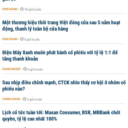
KINH DOANH
-
18 giờ trước
Một thương hiệu thời trang Việt đóng cửa sau 5 năm hoạt
động, thanh lý toàn bộ cửa hàng
KINH DOANH
-
5 giờ trước
Điện Máy Xanh muốn phát hành cổ phiếu với tỷ lệ 1:1 để
tăng thanh khoản
DOANH NGHIỆP
-
5 giờ trước
Sau nhịp điều chỉnh mạnh, CTCK nhìn thấy cơ hội ở nhóm cổ
phiếu nào?
CHỨNG KHOÁN
-
5 giờ trước
Lịch cổ tức tuần tới: Masan Consumer, BSR, MBBank chốt
quyền, tỷ lệ cao nhất 100%