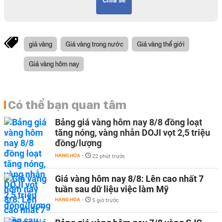
Chia sẻ
giá vàng
Giá vàng trong nước
Giá vàng thế giới
Giá vàng hôm nay
Có thể bạn quan tâm
Bảng giá vàng hôm nay 8/8 đồng loạt
tăng nóng, vàng nhẫn DOJI vọt 2,5 triệu
đồng/lượng
HÀNG HÓA
-
22 phút trước
Giá vàng hôm nay 8/8: Lên cao nhất 7
tuần sau dữ liệu việc làm Mỹ
HÀNG HÓA
-
5 giờ trước