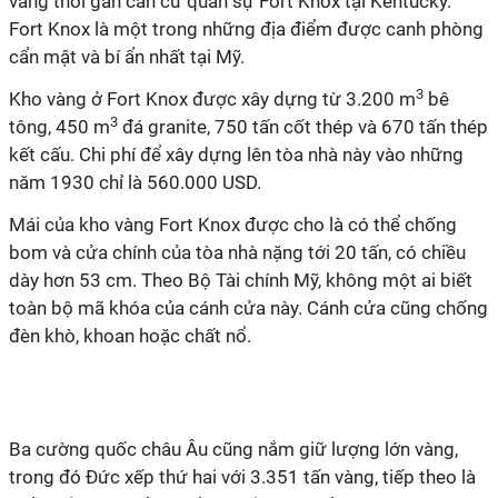
vàng thỏi gần căn cứ quân sự Fort Knox tại Kentucky.
Fort Knox là một trong những địa điểm được canh phòng
cẩn mật và bí ẩn nhất tại Mỹ.
3
Kho vàng ở Fort Knox được xây dựng từ 3.200 m
bê
3
tông, 450 m
đá granite, 750 tấn cốt thép và 670 tấn thép
kết cấu. Chi phí để xây dựng lên tòa nhà này vào những
năm 1930 chỉ là 560.000 USD.
Mái của kho vàng Fort Knox được cho là có thể chống
bom và cửa chính của tòa nhà nặng tới 20 tấn, có chiều
dày hơn 53 cm. Theo Bộ Tài chính Mỹ, không một ai biết
toàn bộ mã khóa của cánh cửa này. Cánh cửa cũng chống
đèn khò, khoan hoặc chất nổ.
Ba cường quốc châu Âu cũng nắm giữ lượng lớn vàng,
trong đó Đức xếp thứ hai với 3.351 tấn vàng, tiếp theo là