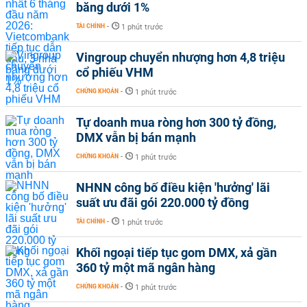
băng dưới 1%
TÀI CHÍNH
-
1 phút trước
Vingroup chuyển nhượng hơn 4,8 triệu
cổ phiếu VHM
CHỨNG KHOÁN
-
1 phút trước
Tự doanh mua ròng hơn 300 tỷ đồng,
DMX vẫn bị bán mạnh
CHỨNG KHOÁN
-
1 phút trước
NHNN công bố điều kiện 'hưởng' lãi
suất ưu đãi gói 220.000 tỷ đồng
TÀI CHÍNH
-
1 phút trước
Khối ngoại tiếp tục gom DMX, xả gần
360 tỷ một mã ngân hàng
CHỨNG KHOÁN
-
1 phút trước