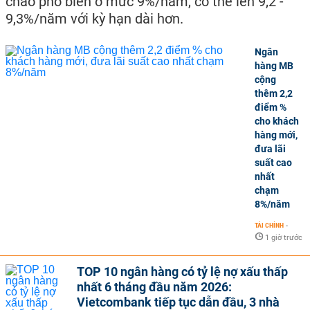
chào phổ biến ở mức 9%/năm, có thể lên 9,2 -
9,3%/năm với kỳ hạn dài hơn.
Ngân
hàng MB
cộng
thêm 2,2
điểm %
cho khách
hàng mới,
đưa lãi
suất cao
nhất
chạm
8%/năm
TÀI CHÍNH
-
1 giờ trước
TOP 10 ngân hàng có tỷ lệ nợ xấu thấp
nhất 6 tháng đầu năm 2026:
Vietcombank tiếp tục dẫn đầu, 3 nhà