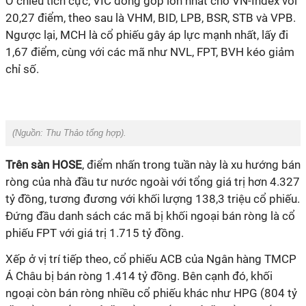
Ở chiều tích cực, VIC đóng góp lớn nhất cho VN-Index với
20,27 điểm, theo sau là VHM, BID, LPB, BSR, STB và VPB.
Ngược lại, MCH là cổ phiếu gây áp lực mạnh nhất, lấy đi
1,67 điểm, cùng với các mã như NVL, FPT, BVH kéo giảm
chỉ số.
(Nguồn:
Thu Thảo tổng hợp).
Trên sàn HOSE
, điểm nhấn trong tuần này là xu hướng bán
ròng của nhà đầu tư nước ngoài với tổng giá trị hơn 4.327
tỷ đồng, tương đương với khối lượng 138,3 triệu cổ phiếu.
Đứng đầu danh sách các mã bị khối ngoại bán ròng là cổ
phiếu FPT với giá trị 1.715 tỷ đồng.
Xếp ở vị trí tiếp theo, cổ phiếu ACB của Ngân hàng TMCP
Á Châu bị bán ròng 1.414 tỷ đồng. Bên cạnh đó, khối
ngoại còn bán ròng nhiều cổ phiếu khác như HPG (804 tỷ