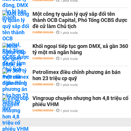
CHỨNG KHOÁN
-
1 phút trước
Một công ty quản lý quỹ sắp đổi tên
thành OCB Capital, Phó Tổng OCBS được
đề cử làm Chủ tịch
CHỨNG KHOÁN
-
1 phút trước
Khối ngoại tiếp tục gom DMX, xả gần 360
tỷ một mã ngân hàng
CHỨNG KHOÁN
-
1 phút trước
Petrolimex điều chỉnh phương án bán
hơn 23 triệu cp quỹ
CHỨNG KHOÁN
-
1 phút trước
Vingroup chuyển nhượng hơn 4,8 triệu cổ
phiếu VHM
CHỨNG KHOÁN
-
1 phút trước