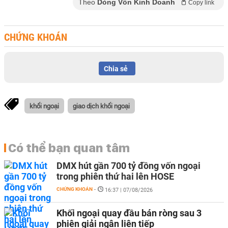
Theo
Dòng Vốn Kinh Doanh
Copy link
CHỨNG KHOÁN
Chia sẻ
khối ngoại
giao dịch khối ngoại
Có thể bạn quan tâm
DMX hút gần 700 tỷ đồng vốn ngoại
trong phiên thứ hai lên HOSE
CHỨNG KHOÁN
-
16:37 | 07/08/2026
Khối ngoại quay đầu bán ròng sau 3
phiên giải ngân liên tiếp