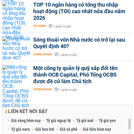
TOP 10 ngân hàng có tổng thu nhập
hoạt động (TOI) cao nhất nửa đầu năm
2026
TÀI CHÍNH
-
1 phút trước
Sóng thoái vốn Nhà nước có trở lại sau
Quyết định 40?
CHỨNG KHOÁN
-
1 phút trước
Một công ty quản lý quỹ sắp đổi tên
thành OCB Capital, Phó Tổng OCBS
được đề cử làm Chủ tịch
CHỨNG KHOÁN
-
1 phút trước
LIÊN KẾT NỔI BẬT
Giá vàng hôm nay
Tỷ giá ngoại tệ
Tỷ giá usd
Tỷ giá yen
Tỷ giá euro
Giá heo hơi
Giá cà phê
Giá tiêu hôm nay