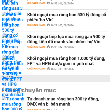
CHỨNG KHOÁN
-
16:52 | 06/08/2026
Khối ngoại mua ròng hơn 530 tỷ đồng cổ
phiếu 'họ Vin'
CHỨNG KHOÁN
-
16:21 | 05/08/2026
Khối ngoại tiếp tục mua ròng gần 900 tỷ
đồng, tiền đổ mạnh vào nhóm 'họ' Vin
CHỨNG KHOÁN
-
15:33 | 04/08/2026
Khối ngoại mua ròng hơn 1.000 tỷ đồng,
FPT và HPG được gom mạnh nhất
CHỨNG KHOÁN
-
16:53 | 03/08/2026
Cùng chuyên mục
Tự doanh mua ròng hơn 300 tỷ đồng,
DMX vẫn bị bán mạnh