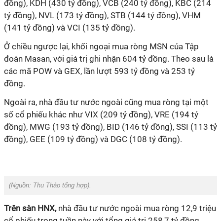
đồng), KDH (430 tỷ đồng), VCB (240 tỷ đồng), KBC (214
tỷ đồng), NVL (173 tỷ đồng), STB (144 tỷ đồng), VHM
(141 tỷ đồng) và VCI (135 tỷ đồng).
Ở chiều ngược lại, khối ngoại mua ròng MSN của Tập
đoàn Masan, với giá trị ghi nhận 604 tỷ đồng. Theo sau là
các mã POW và GEX, lần lượt 593 tỷ đồng và 253 tỷ
đồng.
Ngoài ra, nhà đầu tư nước ngoài cũng mua ròng tại một
số cổ phiếu khác như VIX (209 tỷ đồng), VRE (194 tỷ
đồng), MWG (193 tỷ đồng), BID (146 tỷ đồng), SSI (113 tỷ
đồng), GEE (109 tỷ đồng) và DGC (108 tỷ đồng).
(Nguồn:
Thu Thảo tổng hợp).
Trên sàn HNX,
nhà đầu tư nước ngoài mua ròng 12,9 triệu
cổ phiếu trong tuần này với tổng giá trị 258,7 tỷ đồng.