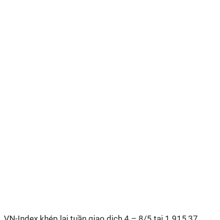
VN-Index khép lại tuần giao dịch 4 – 8/5 tại 1.915,37