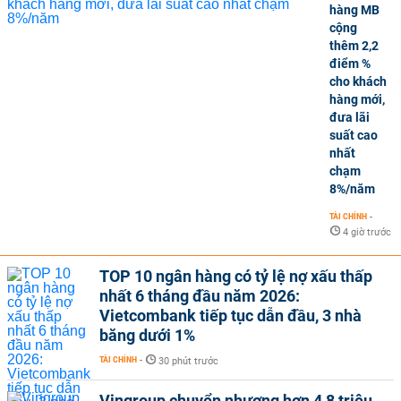
hàng MB
cộng
thêm 2,2
điểm %
cho khách
hàng mới,
đưa lãi
suất cao
nhất
chạm
8%/năm
TÀI CHÍNH
-
4 giờ trước
TOP 10 ngân hàng có tỷ lệ nợ xấu thấp
nhất 6 tháng đầu năm 2026:
Vietcombank tiếp tục dẫn đầu, 3 nhà
băng dưới 1%
TÀI CHÍNH
-
30 phút trước
Vingroup chuyển nhượng hơn 4,8 triệu