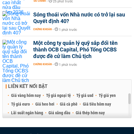
TÀI CHÍNH
-
25 phút trước
Sóng thoái vốn Nhà nước có trở lại sau
Quyết định 40?
CHỨNG KHOÁN
-
1 phút trước
Một công ty quản lý quỹ sắp đổi tên
thành OCB Capital, Phó Tổng OCBS
được đề cử làm Chủ tịch
CHỨNG KHOÁN
-
1 phút trước
LIÊN KẾT NỔI BẬT
Giá vàng hôm nay
Tỷ giá ngoại tệ
Tỷ giá usd
Tỷ giá yen
Tỷ giá euro
Giá heo hơi
Giá cà phê
Giá tiêu hôm nay
Lãi suất ngân hàng
Giá xăng dầu
Giá thép hôm nay
Giá sầu riêng
Giá thịt heo
Giá gạo
Giá cao su
Best Retail Brokers
Diễn đàn đầu tư Việt Nam 2026