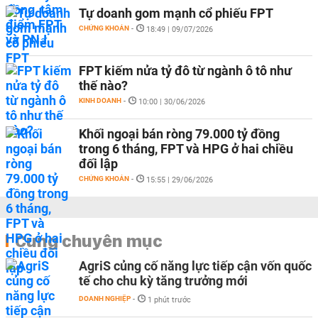
Tự doanh gom mạnh cổ phiếu FPT
CHỨNG KHOÁN
-
18:49 | 09/07/2026
FPT kiếm nửa tỷ đô từ ngành ô tô như
thế nào?
KINH DOANH
-
10:00 | 30/06/2026
Khối ngoại bán ròng 79.000 tỷ đồng
trong 6 tháng, FPT và HPG ở hai chiều
đối lập
CHỨNG KHOÁN
-
15:55 | 29/06/2026
Cùng chuyên mục
AgriS củng cố năng lực tiếp cận vốn quốc
tế cho chu kỳ tăng trưởng mới
DOANH NGHIỆP
-
1 phút trước