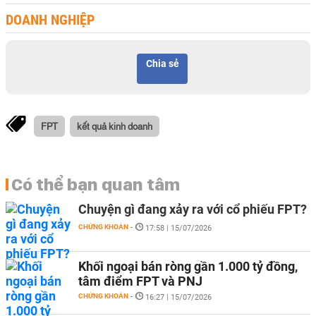
DOANH NGHIỆP
Chia sẻ
FPT
kết quả kinh doanh
Có thể bạn quan tâm
Chuyện gì đang xảy ra với cổ phiếu FPT?
CHỨNG KHOÁN
-
17:58 | 15/07/2026
Khối ngoại bán ròng gần 1.000 tỷ đồng,
tâm điểm FPT và PNJ
CHỨNG KHOÁN
-
16:27 | 15/07/2026