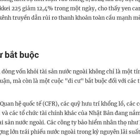
ikkei 225 giảm 12,4% trong một ngày, cho thấy yen car
ênh truyền dẫn rủi ro thanh khoản toàn cầu mạnh m
ư bắt buộc
 dòng vốn khỏi tài sản nước ngoài không chỉ là một tí
uận, mà còn là một cuộc "di cư" bắt buộc đối với các t
Quan hệ quốc tế (CFR), các quỹ hưu trí khổng lồ, các c
 và các tổ chức tài chính khác của Nhật Bản đang nắm
ài sản nước ngoài. Các công ty bảo hiểm nhân thọ như
ợng lớn trái phiếu nước ngoài trong kỷ nguyên lãi suấ