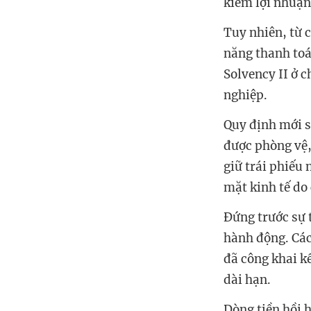
kiếm lợi nhuận
Tuy nhiên, từ 
năng thanh toá
Solvency II ở c
nghiệp.
Quy định mới sẽ
được phòng vệ,
giữ trái phiếu
mặt kinh tế do 
Đứng trước sự 
hành động. Các
đã công khai k
dài hạn.
Dòng tiền hồi 