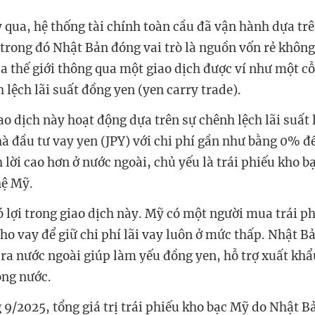
 qua, hệ thống tài chính toàn cầu đã vận hành dựa trê
 trong đó Nhật Bản đóng vai trò là nguồn vốn rẻ không
a thế giới thông qua một giao dịch được ví như một cỗ
 lệch lãi suất đồng yen (yen carry trade).
ao dịch này hoạt động dựa trên sự chênh lệch lãi suất
à đầu tư vay yen (JPY) với chi phí gần như bằng 0% đ
h lời cao hơn ở nước ngoài, chủ yếu là trái phiếu kho b
hệ Mỹ.
ó lợi trong giao dịch này. Mỹ có một người mua trái ph
cho vay để giữ chi phí lãi vay luôn ở mức thấp. Nhật B
 ra nước ngoài giúp làm yếu đồng yen, hỗ trợ xuất khẩ
ong nước.
 9/2025, tổng giá trị trái phiếu kho bạc Mỹ do Nhật B