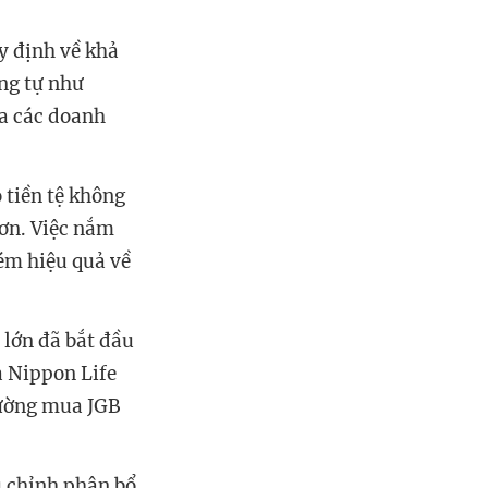
y định về khả
ơng tự như
ủa các doanh
 tiền tệ không
hơn. Việc nắm
kém hiệu quả về
 lớn đã bắt đầu
à Nippon Life
cường mua JGB
u chỉnh phân bổ