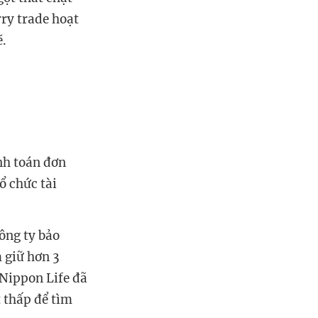
ry trade hoạt
ẽ.
nh toán đơn
ổ chức tài
ông ty bảo
 giữ hơn 3
 Nippon Life đã
t thấp để tìm