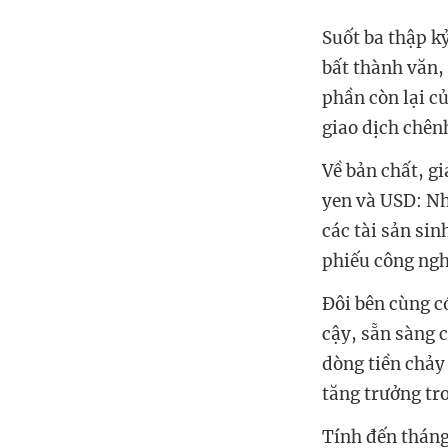
Suốt ba thập kỷ
bất thành văn,
phần còn lại củ
giao dịch chênh
Về bản chất, gi
yen và USD: Nh
các tài sản sin
phiếu công ng
Đôi bên cùng c
cậy, sẵn sàng 
dòng tiền chảy
tăng trưởng tr
Tính đến tháng