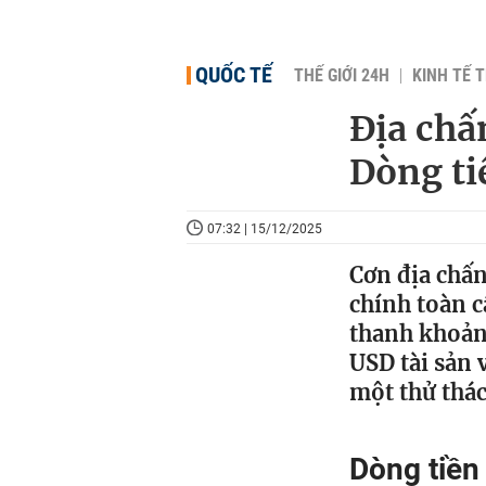
QUỐC TẾ
THẾ GIỚI 24H
KINH TẾ T
Địa chấ
Dòng ti
07:32 | 15/12/2025
Cơn địa chấn
chính toàn c
thanh khoản.
USD tài sản 
một thử thác
Dòng tiền