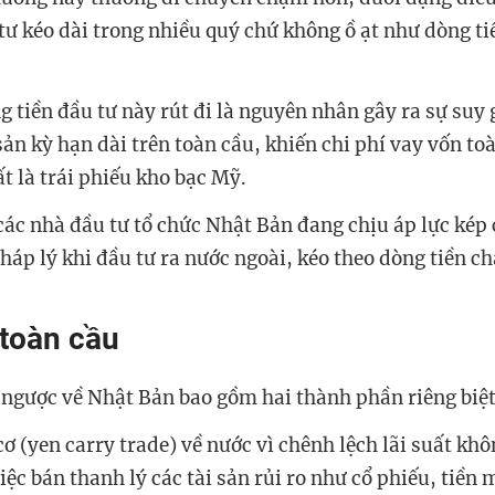
ư kéo dài trong nhiều quý chứ không ồ ạt như dòng ti
g tiền đầu tư này rút đi là nguyên nhân gây ra sự suy
 sản kỳ hạn dài trên toàn cầu, khiến chi phí vay vốn to
t là trái phiếu kho bạc Mỹ.
các nhà đầu tư tổ chức Nhật Bản đang chịu áp lực kép 
háp lý khi đầu tư ra nước ngoài, kéo theo dòng tiền ch
toàn cầu
ngược về Nhật Bản bao gồm hai thành phần riêng biệt
ơ (yen carry trade) về nước vì chênh lệch lãi suất kh
iệc bán thanh lý các tài sản rủi ro như cổ phiếu, tiền