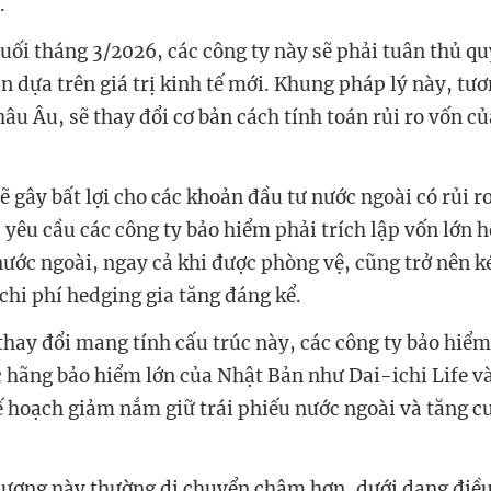
.
cuối tháng 3/2026, các công ty này sẽ phải tuân thủ qu
n dựa trên giá trị kinh tế mới. Khung pháp lý này, tư
hâu Âu, sẽ thay đổi cơ bản cách tính toán rủi ro vốn c
 gây bất lợi cho các khoản đầu tư nước ngoài có rủi ro
 yêu cầu các công ty bảo hiểm phải trích lập vốn lớn 
 nước ngoài, ngay cả khi được phòng vệ, cũng trở nên 
chi phí hedging gia tăng đáng kể.
thay đổi mang tính cấu trúc này, các công ty bảo hiểm
 hãng bảo hiểm lớn của Nhật Bản như Dai-ichi Life v
ế hoạch giảm nắm giữ trái phiếu nước ngoài và tăng 
hương này thường di chuyển chậm hơn, dưới dạng điề