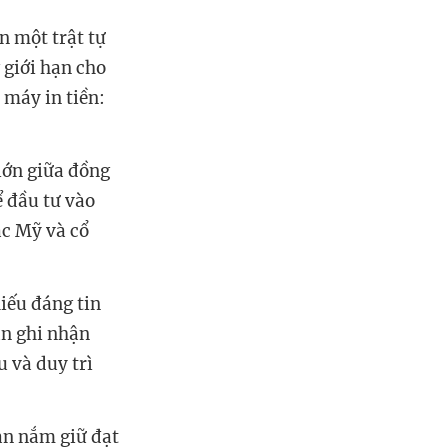
n một trật tự
 giới hạn cho
 máy in tiền:
 lớn giữa đồng
ể đầu tư vào
ạc Mỹ và cổ
iếu đáng tin
ản ghi nhận
u và duy trì
ản nắm giữ đạt