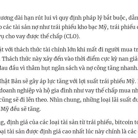
ương dài hạn rút lui vì quy định pháp lý bắt buộc, dẫn
 các tài sản nợ như trái phiếu kho bạc Mỹ, trái phiếu
vụ cho vay được thế chấp (CLO).
t với thách thức tài chính lớn khi mất đi người mua t
 Thách thức này xảy đến vào thời điểm cực kỳ nan giả
au đầu vì thâm hụt ngân sách và nợ công tăng nhanh
Nhật Bản sẽ gây áp lực tăng với lợi suất trái phiếu Mỹ.
doanh nghiệp và hộ gia đình như vay thế chấp mua nh
cũng sẽ đi lên theo. Nhìn chung, những loại lãi suất đ
 Mỹ đều sẽ tăng.
g, định giá của các loại tài sản từ trái phiếu, bitcoin t
loại tài sản được định giá cao nhất lúc này chính là cá