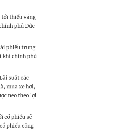
 tới thiếu vắng
 chính phủ Đức
rái phiếu trung
i khi chính phủ
.
 Lãi suất các
à, mua xe hơi,
ược neo theo lợi
ới cổ phiếu sẽ
c cổ phiếu công