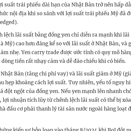
ợi suất trái phiếu dài hạn của Nhật Bản trở nên hấp dẫ
hức nội địa khi so sánh với lợi suất trái phiếu Mỹ đã 
hedged).
 lệch lãi suất bằng đồng yen chỉ diễn ra mạnh khi lãi
à Mỹ) cao hơn đáng kể so với lãi suất ở Nhật Bản, và g
iảm nhẹ. Yen carry trade
được ước tính có quy mô hàn
 dòng tiền rất nhạy cảm và dễ đảo chiều khi có biến.
 Nhật Bản (tăng chi phí vay) và lãi suất giảm ở Mỹ (g
hu hẹp khoảng cách lợi suất. Tuy nhiên, yếu tố nguy h
iá đột ngột của đồng yen. Nếu yen mạnh lên nhanh chó
lợi nhuận tích lũy từ chênh lệch lãi suất có thể bị xó
hà đầu cơ phải thanh lý tài sản nước ngoài hàng loạt 
chứng kiến sự hỗn loạn vào tháng 8/2024 khi BoJ đột n