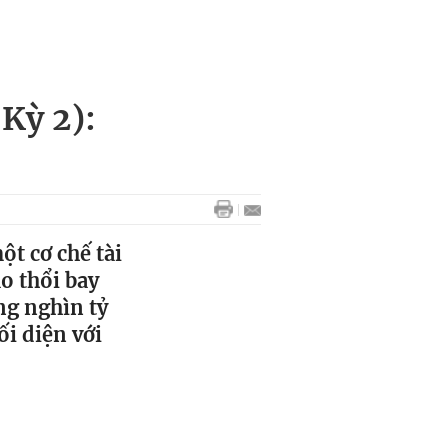
Kỳ 2):
t cơ chế tài
o thổi bay
ng nghìn tỷ
ối diện với