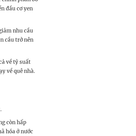
ền đầu cơ yen
 giảm nhu cầu
àn cầu trở nên
cả về tỷ suất
ạy về quê nhà.
.
ông còn hấp
 mã hóa ở nước