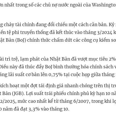
lớn nhất trong số các chủ nợ nước ngoài của Washingto
g chảy tài chính đang đổi chiều một cách căn bản. Kỷ
tiền tệ phi truyền thống đã kết thúc vào tháng 3/2024
t Bản (BoJ) chính thức chấm dứt các công cụ kiểm s
dài trì trệ, lạm phát của Nhật Bản đã vượt mục tiêu 2
 Điều này đã thúc đẩy BoJ bình thường hóa chính sách 
ăng lãi suất cơ bản lên 0,75% tại cuộc họp giữa tháng
kích hoạt một đợt tái định giá nhanh chóng trên thị t
 Bản (JGB). Lợi suất trái phiếu chính phủ kỳ hạn 10 
2/2025, mức cao nhất kể từ tháng 6/2007, trong khi lợi
0 năm đã đạt 3,3% vào tháng 10.