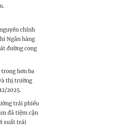
n.
 nguyên chính
 khi Ngân hàng
oát đường cong
% trong hơn ba
và thị trường
 12/2025.
rường trái phiếu
năm đã tiệm cận
 suất trái