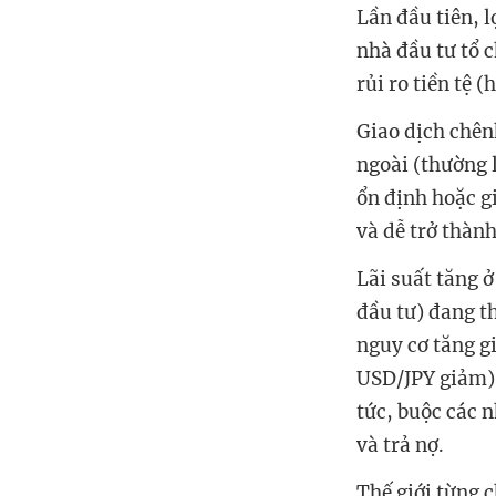
Lần đầu tiên, l
nhà đầu tư tổ c
rủi ro tiền tệ (
Giao dịch chênh
ngoài (thường l
ổn định hoặc g
và dễ trở thành
Lãi suất tăng ở
đầu tư) đang t
nguy cơ tăng g
USD/JPY giảm), 
tức, buộc các n
và trả nợ.
Thế giới từng 