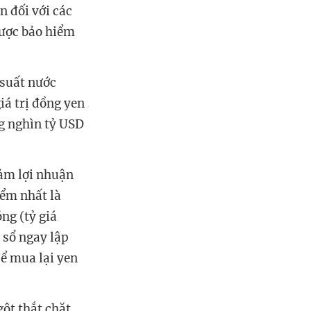
n đối với các
được bảo hiểm
 suất nước
iá trị đồng yen
g nghìn tỷ USD
iảm lợi nhuận
iểm nhất là
ng (tỷ giá
a sổ ngay lập
để mua lại yen
gột thắt chặt