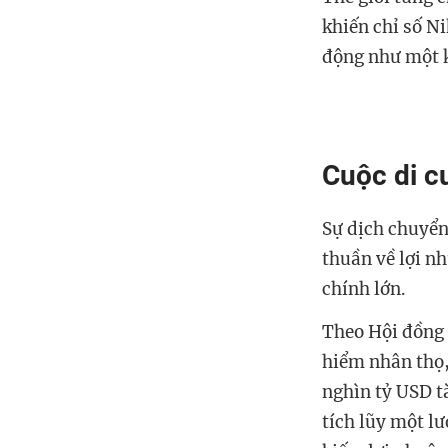
khiến chỉ số N
động như một k
Cuộc di c
Sự dịch chuyển
thuần về lợi nh
chính lớn.
Theo Hội đồng 
hiểm nhân thọ,
nghìn tỷ USD t
tích lũy một lư