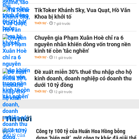
TikToker Khánh Sky, Vua Quạt, Hồ Văn
Khoa bị khởi tố
THỜI SỰ
-
7 giờ trước
Chuyên gia Phạm Xuân Hoè chỉ ra 6
nguyên nhân khiến dòng vốn trong nền
kinh tế còn 'tắc nghẽn'
THỜI SỰ
-
11 giờ trước
Đề xuất miễn 30% thuế thu nhập cho hộ
kinh doanh, doanh nghiệp có doanh thu
dưới 10 tỷ đồng
THỜI SỰ
-
12 giờ trước
Tin mới
Công ty 100 tỷ của Huấn Hoa Hồng bỗng
dưng ‘biến mất’, một công ty khác đã giải thể