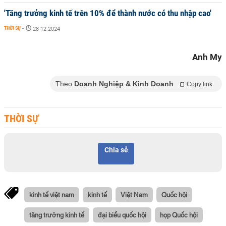
'Tăng trưởng kinh tế trên 10% để thành nước có thu nhập cao'
THỜI SỰ
-
28-12-2024
Anh My
Theo
Doanh Nghiệp & Kinh Doanh
Copy link
THỜI SỰ
Chia sẻ
kinh tế việt nam
kinh tế
Việt Nam
Quốc hội
tăng trưởng kinh tế
đại biểu quốc hội
họp Quốc hội