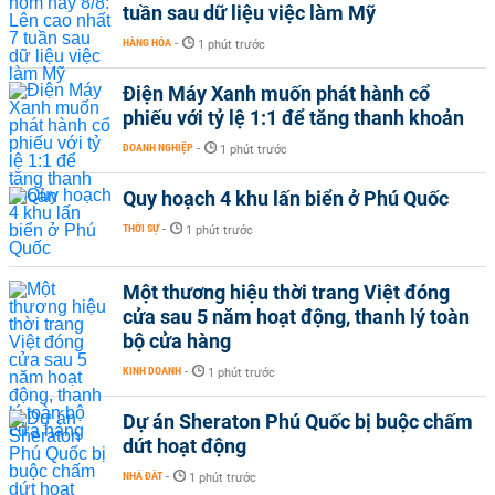
tuần sau dữ liệu việc làm Mỹ
HÀNG HÓA
-
1 phút trước
Điện Máy Xanh muốn phát hành cổ
phiếu với tỷ lệ 1:1 để tăng thanh khoản
DOANH NGHIỆP
-
1 phút trước
Quy hoạch 4 khu lấn biển ở Phú Quốc
THỜI SỰ
-
1 phút trước
Một thương hiệu thời trang Việt đóng
cửa sau 5 năm hoạt động, thanh lý toàn
bộ cửa hàng
KINH DOANH
-
1 phút trước
Dự án Sheraton Phú Quốc bị buộc chấm
dứt hoạt động
NHÀ ĐẤT
-
1 phút trước