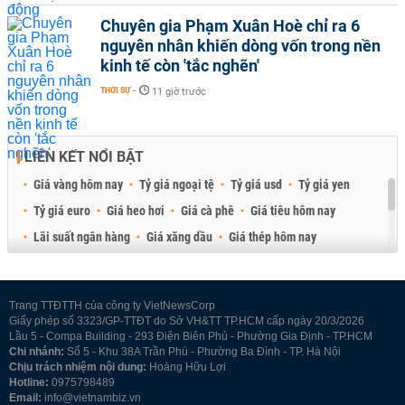
Chuyên gia Phạm Xuân Hoè chỉ ra 6
nguyên nhân khiến dòng vốn trong nền
kinh tế còn 'tắc nghẽn'
THỜI SỰ
-
11 giờ trước
LIÊN KẾT NỔI BẬT
Giá vàng hôm nay
Tỷ giá ngoại tệ
Tỷ giá usd
Tỷ giá yen
Tỷ giá euro
Giá heo hơi
Giá cà phê
Giá tiêu hôm nay
Lãi suất ngân hàng
Giá xăng dầu
Giá thép hôm nay
Giá sầu riêng
Giá thịt heo
Giá gạo
Giá cao su
Best Retail Brokers
Diễn đàn đầu tư Việt Nam 2026
Trang TTĐTTH của công ty VietNewsCorp
Giấy phép số 3323/GP-TTĐT do Sở VH&TT TP.HCM cấp ngày 20/3/2026
Lầu 5 - Compa Building - 293 Điện Biên Phủ - Phường Gia Định - TP.HCM
Chi nhánh:
Số 5 - Khu 38A Trần Phú - Phường Ba Đình - TP. Hà Nội
Chịu trách nhiệm nội dung:
Hoàng Hữu Lợi
Hotline:
0975798489
Email:
info@vietnambiz.vn