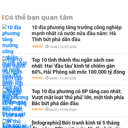
Có thể bạn quan tâm
10 địa phương tăng trưởng công nghiệp
mạnh nhất cả nước nửa đầu năm: Hà
Tĩnh bứt phá dẫn đầu
THỜI SỰ
-
15:46 | 12/07/2026
Top 10 tỉnh thành thu ngân sách cao
nhất: Hai 'đầu tàu' kinh tế chiếm gần
60%, Hải Phòng sát mốc 100.000 tỷ đồng
THỜI SỰ
-
08:00 | 21/06/2026
Top 10 địa phương có IIP tăng cao nhất:
Vượt mặt loạt 'thủ phủ' lớn, một tỉnh phía
Bắc bứt phá dẫn đầu
THỜI SỰ
-
06:05 | 07/06/2026
[Infographic] Bức tranh kinh tế 5 tháng