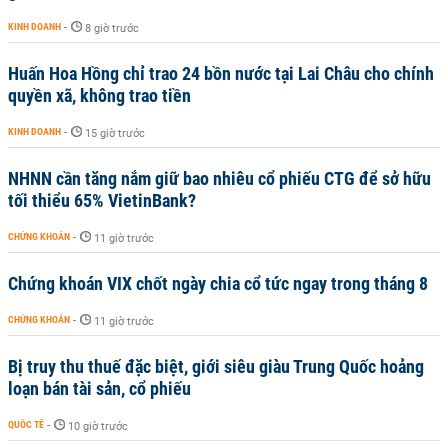
KINH DOANH
-
8 giờ trước
Huấn Hoa Hồng chỉ trao 24 bồn nước tại Lai Châu cho chính
quyền xã, không trao tiền
KINH DOANH
-
15 giờ trước
NHNN cần tăng nắm giữ bao nhiêu cổ phiếu CTG để sở hữu
tối thiểu 65% VietinBank?
CHỨNG KHOÁN
-
11 giờ trước
Chứng khoán VIX chốt ngày chia cổ tức ngay trong tháng 8
CHỨNG KHOÁN
-
11 giờ trước
Bị truy thu thuế đặc biệt, giới siêu giàu Trung Quốc hoảng
loạn bán tài sản, cổ phiếu
QUỐC TẾ
-
10 giờ trước