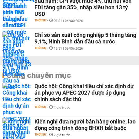
đầu năm: CPI vượt mức 4%, thu hút vốn
FDI tăng gần 35%, nhập siêu hơn 13 tỷ
USD
THỜI SỰ
-
07:01 | 04/06/2026
Chỉ số sản xuất công nghiệp 5 tháng tăng
9,1%, Ninh Bình dẫn đầu cả nước
THỜI SỰ
-
15:31 | 03/06/2026
Cùng chuyên mục
Quốc hội: Công khai tiêu chí xác định dự
án phục vụ APEC 2027 được áp dụng
chính sách đặc thù
THỜI SỰ
-
4 giờ trước
Kiến nghị đưa người bán hàng online, lao
động công trình đóng BHXH bắt buộc
THỜI SỰ
-
7 giờ trước