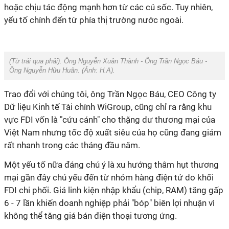
hoặc chịu tác động mạnh hơn từ các cú sốc. Tuy nhiên,
yếu tố chính đến từ phía thị trường nước ngoài.
(
Từ trái qua phải
). Ông Nguyễn Xuân Thành - Ông Trần Ngọc Báu -
Ông Nguyễn Hữu Huân. (Ảnh:
H.A
).
Trao đổi với chúng tôi, ông Trần Ngọc Báu, CEO Công ty
Dữ liệu Kinh tế Tài chính WiGroup, cũng chỉ ra rằng khu
vực FDI vốn là "cứu cánh" cho thặng dư thương mại của
Việt Nam nhưng tốc độ xuất siêu của họ cũng đang giảm
rất nhanh trong các tháng đầu năm.
Một yếu tố nữa đáng chú ý là xu hướng thâm hụt thương
mại gần đây chủ yếu đến từ nhóm hàng điện tử do khối
FDI chi phối. Giá linh kiện nhập khẩu (chip, RAM) tăng gấp
6 - 7 lần khiến doanh nghiệp phải "bóp" biên lợi nhuận vì
không thể tăng giá bán điện thoại tương ứng.