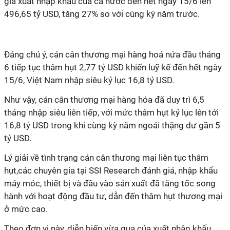
giá xuất nhập khẩu của cả nước đến hết ngày 15/6 lên
496,65 tỷ USD, tăng 27% so với cùng kỳ năm trước.
Đáng chú ý, cán cân thương mại hàng hoá nửa đầu tháng
6 tiếp tục thâm hụt 2,77 tỷ USD khiến luỹ kế đến hết ngày
15/6, Việt Nam nhập siêu kỷ lục 16,8 tỷ USD.
Như vậy, cán cân thương mại hàng hóa đã duy trì 6,5
tháng nhập siêu liên tiếp, với mức thâm hụt kỷ lục lên tới
16,8 tỷ USD trong khi cùng kỳ năm ngoái thặng dư gần 5
tỷ USD.
Lý giải về tình trạng cán cân thương mại liên tục thâm
hụt,các chuyên gia tại SSI Research đánh giá, nhập khẩu
máy móc, thiết bị và đầu vào sản xuất đã tăng tốc song
hành với hoạt động đầu tư, dẫn đến thâm hụt thương mại
ở mức cao.
Theo đơn vị này, diễn biến vừa qua của xuất nhập khẩu