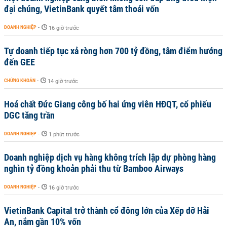
đại chúng, VietinBank quyết tâm thoái vốn
DOANH NGHIỆP
-
16 giờ trước
Tự doanh tiếp tục xả ròng hơn 700 tỷ đồng, tâm điểm hướng
đến GEE
CHỨNG KHOÁN
-
14 giờ trước
Hoá chất Đức Giang công bố hai ứng viên HĐQT, cổ phiếu
DGC tăng trần
DOANH NGHIỆP
-
1 phút trước
Doanh nghiệp dịch vụ hàng không trích lập dự phòng hàng
nghìn tỷ đồng khoản phải thu từ Bamboo Airways
DOANH NGHIỆP
-
16 giờ trước
VietinBank Capital trở thành cổ đông lớn của Xếp dỡ Hải
An, nắm gần 10% vốn