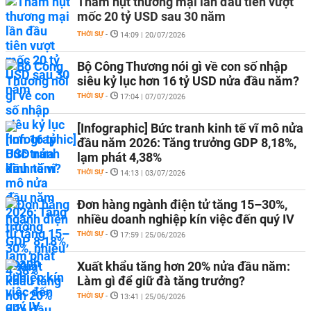
Thâm hụt thương mại lần đầu tiên vượt
mốc 20 tỷ USD sau 30 năm
THỜI SỰ
-
14:09 | 20/07/2026
Bộ Công Thương nói gì về con số nhập
siêu kỷ lục hơn 16 tỷ USD nửa đầu năm?
THỜI SỰ
-
17:04 | 07/07/2026
[Infographic] Bức tranh kinh tế vĩ mô nửa
đầu năm 2026: Tăng trưởng GDP 8,18%,
lạm phát 4,38%
THỜI SỰ
-
14:13 | 03/07/2026
Đơn hàng ngành điện tử tăng 15–30%,
nhiều doanh nghiệp kín việc đến quý IV
THỜI SỰ
-
17:59 | 25/06/2026
Xuất khẩu tăng hơn 20% nửa đầu năm:
Làm gì để giữ đà tăng trưởng?
THỜI SỰ
-
13:41 | 25/06/2026