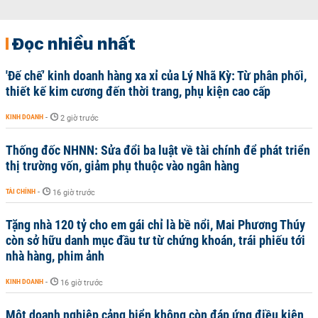
Đọc nhiều nhất
'Đế chế’ kinh doanh hàng xa xỉ của Lý Nhã Kỳ: Từ phân phối,
thiết kế kim cương đến thời trang, phụ kiện cao cấp
KINH DOANH
-
2 giờ trước
Thống đốc NHNN: Sửa đổi ba luật về tài chính để phát triển
thị trường vốn, giảm phụ thuộc vào ngân hàng
TÀI CHÍNH
-
16 giờ trước
Tặng nhà 120 tỷ cho em gái chỉ là bề nổi, Mai Phương Thúy
còn sở hữu danh mục đầu tư từ chứng khoán, trái phiếu tới
nhà hàng, phim ảnh
KINH DOANH
-
16 giờ trước
Một doanh nghiệp cảng biển không còn đáp ứng điều kiện