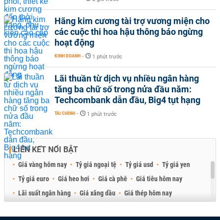
Hãng kim cương tài trợ vương miện cho
các cuộc thi hoa hậu thông báo ngừng
hoạt động
KINH DOANH
-
1 phút trước
Lãi thuần từ dịch vụ nhiều ngân hàng
tăng ba chữ số trong nửa đầu năm:
Techcombank dẫn đầu, Big4 tụt hạng
TÀI CHÍNH
-
1 phút trước
LIÊN KẾT NỔI BẬT
Giá vàng hôm nay
Tỷ giá ngoại tệ
Tỷ giá usd
Tỷ giá yen
Tỷ giá euro
Giá heo hơi
Giá cà phê
Giá tiêu hôm nay
Lãi suất ngân hàng
Giá xăng dầu
Giá thép hôm nay
Giá sầu riêng
Giá thịt heo
Giá gạo
Giá cao su