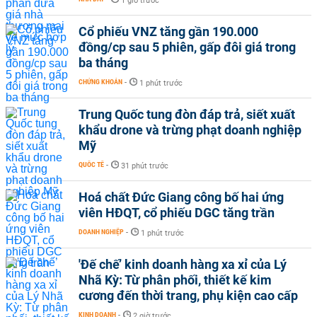
1 giờ trước
Cổ phiếu VNZ tăng gần 190.000
đồng/cp sau 5 phiên, gấp đôi giá trong
ba tháng
CHỨNG KHOÁN
-
1 phút trước
Trung Quốc tung đòn đáp trả, siết xuất
khẩu drone và trừng phạt doanh nghiệp
Mỹ
QUỐC TẾ
-
31 phút trước
Hoá chất Đức Giang công bố hai ứng
viên HĐQT, cổ phiếu DGC tăng trần
DOANH NGHIỆP
-
1 phút trước
'Đế chế’ kinh doanh hàng xa xỉ của Lý
Nhã Kỳ: Từ phân phối, thiết kế kim
cương đến thời trang, phụ kiện cao cấp
KINH DOANH
-
2 giờ trước