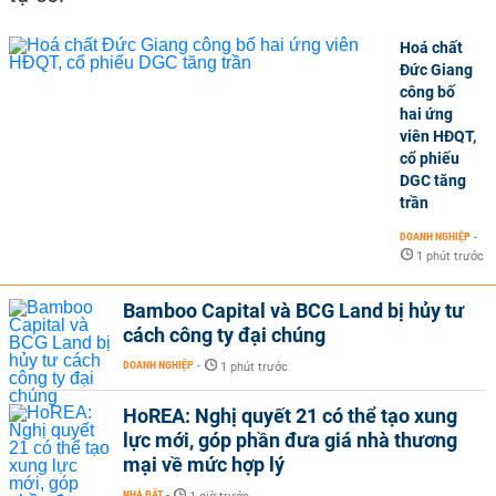
Hoá chất
Đức Giang
công bố
hai ứng
viên HĐQT,
cổ phiếu
DGC tăng
trần
DOANH NGHIỆP
-
1 phút trước
Bamboo Capital và BCG Land bị hủy tư
cách công ty đại chúng
DOANH NGHIỆP
-
1 phút trước
HoREA: Nghị quyết 21 có thể tạo xung
lực mới, góp phần đưa giá nhà thương
mại về mức hợp lý
NHÀ ĐẤT
-