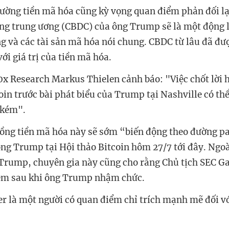
trường tiền mã hóa cũng kỳ vọng quan điểm phản đối lại
ng trung ương (CBDC) của ông Trump sẽ là một động l
êng và các tài sản mã hóa nói chung. CBDC từ lâu đã đư
với giá trị của tiền mã hóa.
0x Research Markus Thielen cảnh báo: "Việc chốt lời 
oin trước bài phát biểu của Trump tại Nashville có th
 kém".
ồng tiền mã hóa này sẽ sớm “biến động theo đường pa
ông Trump tại Hội thảo Bitcoin hôm 27/7 tới đây. Ngoà
Trump, chuyên gia này cũng cho rằng Chủ tịch SEC Ga
iệm sau khi ông Trump nhậm chức.
er là một người có quan điểm chỉ trích mạnh mẽ đối v