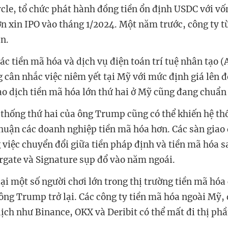
cle, tổ chức phát hành đồng tiền ổn định USDC với vố
n xin IPO vào tháng 1/2024. Một năm trước, công ty t
àn.
ác tiền mã hóa và dịch vụ điện toán trí tuệ nhân tạo 
 cân nhắc việc niêm yết tại Mỹ với mức định giá lên đ
ao dịch tiền mã hóa lớn thứ hai ở Mỹ cũng đang chuẩn 
thống thứ hai của ông Trump cũng có thể khiến hệ t
huận các doanh nghiệp tiền mã hóa hơn. Các sàn giao
 việc chuyển đổi giữa tiền pháp định và tiền mã hóa s
rgate và Signature sụp đổ vào năm ngoái.
ại một số người chơi lớn trong thị trường tiền mã hóa
 ông Trump trở lại. Các công ty tiền mã hóa ngoài Mỹ, 
ịch như Binance, OKX và Deribit có thể mất đi thị phầ