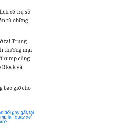
ịch có trụ sở
hần từ những
sở tại Trung
nh thương mại
g Trump cũng
o Block và
g bao giờ cho