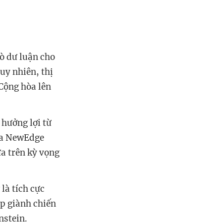
ò dư luận cho
uy nhiên, thị
 Cộng hòa lên
 hưởng lợi từ
ủa NewEdge
ựa trên kỳ vọng
là tích cực
p giành chiến
nstein.