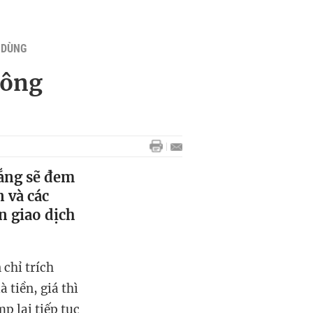
U DÙNG
 ông
rắng sẽ đem
 và các
n giao dịch
chỉ trích
 tiền, giá thì
p lại tiếp tục