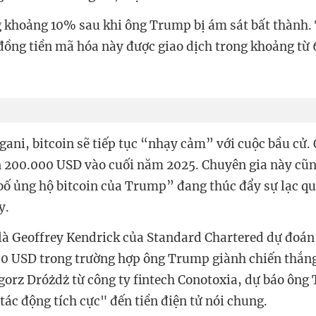
g khoảng 10% sau khi ông Trump bị ám sát bất thành
đồng tiền mã hóa này được giao dịch trong khoảng từ 
ani, bitcoin sẽ tiếp tục “nhạy cảm” với cuộc bầu cử.
ến 200.000 USD vào cuối năm 2025. Chuyên gia này cũn
ố ủng hộ bitcoin của Trump” đang thúc đẩy sự lạc qu
y.
là Geoffrey Kendrick của Standard Chartered dự đoán 
00 USD trong trường hợp ông Trump giành chiến thắn
gorz Dróżdż từ công ty fintech Conotoxia, dự báo ông 
tác động tích cực" đến tiền điện tử nói chung.