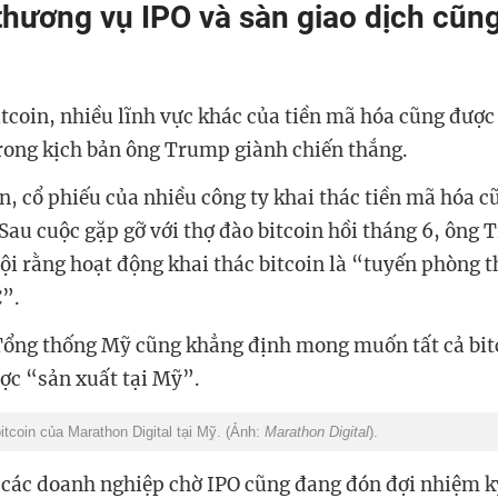
thương vụ IPO và sàn giao dịch cũn
itcoin, nhiều lĩnh vực khác của tiền mã hóa cũng được
trong kịch bản ông Trump giành chiến thắng.
in, cổ phiếu của nhiều công ty khai thác tiền mã hóa c
 Sau cuộc gặp gỡ với thợ đào bitcoin hồi tháng 6, ông 
ội rằng hoạt động khai thác bitcoin là “tuyến phòng t
”.
Tổng thống Mỹ cũng khẳng định mong muốn tất cả bit
ược “sản xuất tại Mỹ”.
tcoin của Marathon Digital tại Mỹ. (Ảnh:
Marathon Digital
).
 các doanh nghiệp chờ IPO cũng đang đón đợi nhiệm k