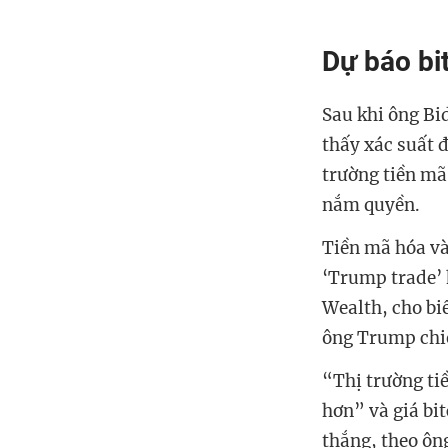
Dự báo bi
Sau khi ông Bi
thấy xác suất 
trường tiền mã
nắm quyền.
Tiền mã hóa và 
‘Trump trade’
Wealth, cho bi
ông Trump chi
“Thị trường ti
hơn” và giá bi
thắng, theo ôn