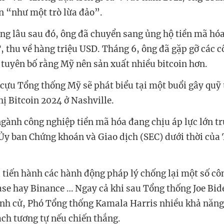
in “như một trò lừa đảo”.
ng lâu sau đó, ông đã chuyển sang ủng hộ tiền mã hóa
, thu về hàng triệu USD. Tháng 6, ông đã gặp gỡ các c
à tuyên bố rằng Mỹ nên sản xuất nhiều bitcoin hơn.
cựu Tổng thống Mỹ sẽ phát biểu tại một buổi gây quỹ tr
hị Bitcoin 2024 ở Nashville.
ngành công nghiệp tiền mã hóa đang chịu áp lực lớn t
Ủy ban Chứng khoán và Giao dịch (SEC) dưới thời của 
 tiến hành các hành động pháp lý chống lại một số cô
se hay Binance … Ngay cả khi sau Tổng thống Joe Bid
nh cử, Phó Tổng thống Kamala Harris nhiều khả năng 
ch tương tự nếu chiến thắng.