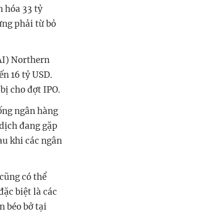
n hóa 33 tỷ
ừng phải từ bỏ
(AI) Northern
ến 16 tỷ USD.
bị cho đợt IPO.
hống ngân hàng
 dịch đang gặp
au khi các ngân
 cũng có thể
đặc biệt là các
n béo bở tại