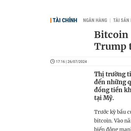
TÀI CHÍNH
NGÂN HÀNG
TÀI SẢN
Bitcoin
Trump t
17:16 | 26/07/2024
Thị trường t
đến những qu
đồng tiền kh
tại Mỹ.
Trước kỳ bầu c
bitcoin. Vào nă
biến động mạnh