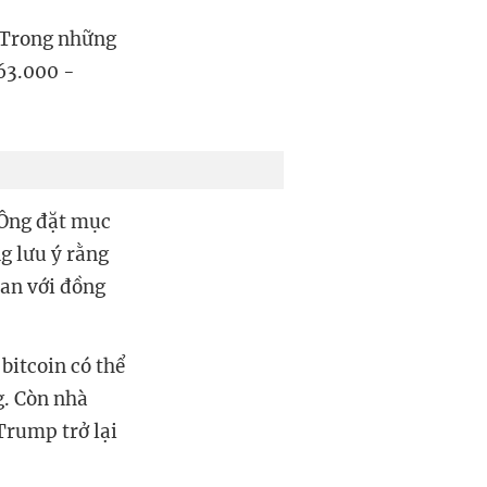
. Trong những
63.000 -
 Ông đặt mục
g lưu ý rằng
an với đồng
bitcoin có thể
g. Còn nhà
Trump trở lại