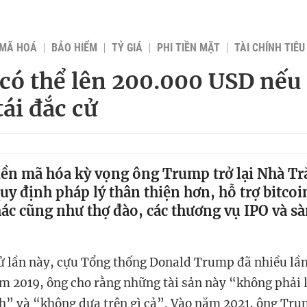
 MÃ HOÁ
BẢO HIỂM
TỶ GIÁ
PHI TIỀN MẶT
TÀI CHÍNH TIÊ
 có thể lên 200.000 USD nếu
ái đắc cử
iền mã hóa kỳ vọng ông Trump trở lại Nhà T
y định pháp lý thân thiện hơn, hỗ trợ bitcoin
ác cũng như thợ đào, các thương vụ IPO và sà
ử lần này, cựu Tổng thống Donald Trump đã nhiều lần 
m 2019, ông cho rằng những tài sản này “không phải là
” và “không dựa trên gì cả”. Vào năm 2021, ông Trum