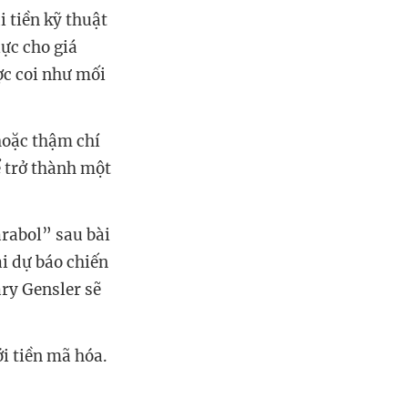
 tiền kỹ thuật
ực cho giá
ợc coi như mối
hoặc thậm chí
ể trở thành một
rabol” sau bài
i dự báo chiến
ry Gensler sẽ
ới tiền mã hóa.