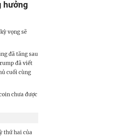
g hưởng
 kỳ vọng sẽ
ũng đã tăng sau
Trump đã viết
hủ cuối cùng
coin chưa được
ỳ thứ hai của