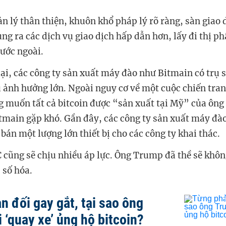
n lý thân thiện, khuôn khổ pháp lý rõ ràng, sàn giao d
ung ra các dịch vụ giao dịch hấp dẫn hơn, lấy đi thị p
nước ngoài.
lại, các công ty sản xuất máy đào như Bitmain có trụ 
 ảnh hưởng lớn. Ngoài nguy cơ về một cuộc chiến tra
 muốn tất cả bitcoin được “sản xuất tại Mỹ” của ôn
itmain gặp khó. Gần đây, các công ty sản xuất máy đà
án một lượng lớn thiết bị cho các công ty khai thác.
 cũng sẽ chịu nhiều áp lực. Ông Trump đã thề sẽ khôn
 số hóa.
n đối gay gắt, tại sao ông
 ‘quay xe’ ủng hộ bitcoin?