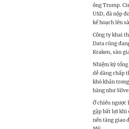
ông Trump. Cir
USD, đã nộp đơ
kế hoạch lên s
Công ty khai th
Data cũng đang
Kraken, sàn gi
Nhiệm kỳ tổng 
dễ dàng chấp t
khó khăn trong
hàng như Silve
Ở chiều ngược l
gặp bất lợi khi
nền tảng giao d
Mỹ.