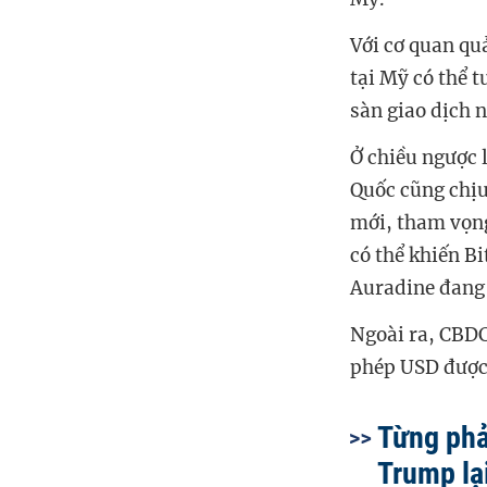
Với cơ quan quả
tại Mỹ có thể t
sàn giao dịch 
Ở chiều ngược 
Quốc cũng chịu
mới, tham vọng
có thể khiến B
Auradine đang b
Ngoài ra, CBDC
phép USD được
Từng phả
Trump lại