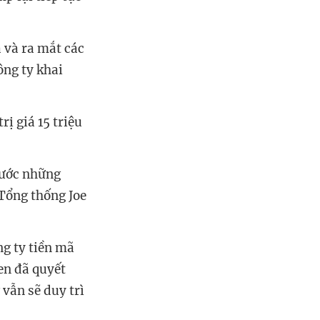
 và ra mắt các
ông ty khai
ị giá 15 triệu
rước những
Tổng thống Joe
ng ty tiền mã
en đã quyết
vẫn sẽ duy trì