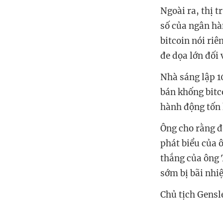
Ngoài ra, thị 
số của ngân hà
bitcoin nói ri
đe dọa lớn đối 
Nhà sáng lập 1
bán khống bitc
hành động tốn
Ông cho rằng đ
phát biểu của 
thắng của ông 
sớm bị bãi nh
Chủ tịch Gensl