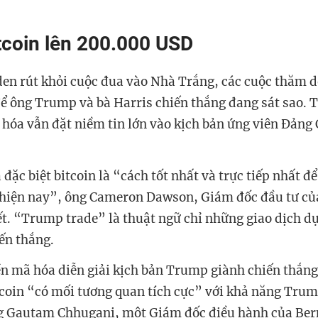
tcoin lên 200.000 USD
den rút khỏi cuộc đua vào Nhà Trắng, các cuộc thăm d
để ông Trump và bà Harris chiến thắng đang sát sao. T
 hóa vẫn đặt niềm tin lớn vào kịch bản ứng viên Đảng
đặc biệt bitcoin là “cách tốt nhất và trực tiếp nhất để
 hiện nay”, ông Cameron Dawson, Giám đốc đầu tư c
ết. “Trump trade” là thuật ngữ chỉ những giao dịch d
ến thắng.
ền mã hóa diễn giải kịch bản Trump giành chiến thắng 
tcoin “có mối tương quan tích cực” với khả năng Trum
g Gautam Chhugani, một Giám đốc điều hành của Ber