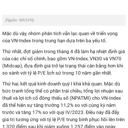
(Nguồn: MASVN).
Mặc dù vậy, nhóm phân tích vẫn lạc quan về triển vọng
của VN-Index trong trung hạn dựa trên ba yếu tố.
Thứ nhất, đợt giảm trong tháng 4 đã làm hạ nhiệt định giá
của các chỉ số chính, bao gồm VN-Index, VN30 và VN70
(Midcap), đưa định giá trở lại trạng thái cân bằng hơn khi
so sánh với tỷ lệ P/E lịch sử trong 10 năm gần nhất.
Thứ hai, kết quả kinh doanh quý I khá khả quan. Mặc dù
bức tranh tổng thể có phần trái chiều, tổng lợi nhuận sau
thuế và lợi ích cổ đông thiểu số (NPATMI) cho VN-Index
đã thể hiện sự tăng trưởng 11,2% so với cùng kỳ năm
trước và tăng 17% so với quý IV/2023. Điều này đã đẩy
giá trị tương ứng với tỷ lệ P/E trung bình phục hồi lên trên
1.320 điểm sau khi giảm xuống 1.257 điểm vào ngày