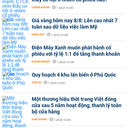
CHỨNG KHOÁN
-
1 phút trước
Giá vàng hôm nay 8/8: Lên cao nhất 7
tuần sau dữ liệu việc làm Mỹ
HÀNG HÓA
-
1 phút trước
Điện Máy Xanh muốn phát hành cổ
phiếu với tỷ lệ 1:1 để tăng thanh khoản
DOANH NGHIỆP
-
1 phút trước
Quy hoạch 4 khu lấn biển ở Phú Quốc
THỜI SỰ
-
1 phút trước
Một thương hiệu thời trang Việt đóng
cửa sau 5 năm hoạt động, thanh lý toàn
bộ cửa hàng
KINH DOANH
-
1 phút trước