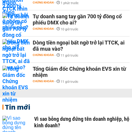
CHỨNG KHOÁN
-
1 phút trước
Tự doanh sang tay gần 700 tỷ đồng cổ
phiếu DMX cho ai?
CHỨNG KHOÁN
-
10 giờ trước
Dòng tiền ngoại bất ngờ trở lại TTCK, ai
đã mua vào?
CHỨNG KHOÁN
-
11 giờ trước
Tổng Giám đốc Chứng khoán EVS xin từ
nhiệm
CHỨNG KHOÁN
-
11 giờ trước
Tin mới
Vì sao bỗng dưng đứng tên doanh nghiệp, hộ
kinh doanh?