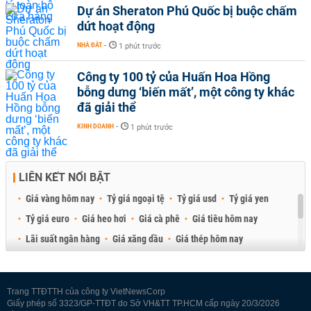
Dự án Sheraton Phú Quốc bị buộc chấm
dứt hoạt động
NHÀ ĐẤT
-
1 phút trước
Công ty 100 tỷ của Huấn Hoa Hồng
bỗng dưng ‘biến mất’, một công ty khác
đã giải thể
KINH DOANH
-
1 phút trước
LIÊN KẾT NỔI BẬT
Giá vàng hôm nay
Tỷ giá ngoại tệ
Tỷ giá usd
Tỷ giá yen
Tỷ giá euro
Giá heo hơi
Giá cà phê
Giá tiêu hôm nay
Lãi suất ngân hàng
Giá xăng dầu
Giá thép hôm nay
Giá sầu riêng
Giá thịt heo
Giá gạo
Giá cao su
Best Retail Brokers
Diễn đàn đầu tư Việt Nam 2026
Trang TTĐTTH của công ty VietNewsCorp
Giấy phép số 3323/GP-TTĐT do Sở VH&TT TP.HCM cấp ngày 20/3/2026