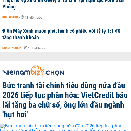
Thực hư vụ xe điện Geely bị từ chối tại trạm sạc Ford Giải
Phóng
KINH DOANH
-
16 giờ trước
Điện Máy Xanh muốn phát hành cổ phiếu với tỷ lệ 1:1 để
tăng thanh khoản
DOANH NGHIỆP
-
1 phút trước
Bức tranh tài chính tiêu dùng nửa đầu
2026 tiếp tục phân hóa: VietCredit báo
lãi tăng ba chữ số, ông lớn đầu ngành
'hụt hơi'