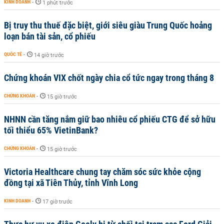
KINH DOANH
-
1 phút trước
Bị truy thu thuế đặc biệt, giới siêu giàu Trung Quốc hoảng
loạn bán tài sản, cổ phiếu
QUỐC TẾ
-
14 giờ trước
Chứng khoán VIX chốt ngày chia cổ tức ngay trong tháng 8
CHỨNG KHOÁN
-
15 giờ trước
NHNN cần tăng nắm giữ bao nhiêu cổ phiếu CTG để sở hữu
tối thiểu 65% VietinBank?
CHỨNG KHOÁN
-
15 giờ trước
Victoria Healthcare chung tay chăm sóc sức khỏe cộng
đồng tại xã Tiên Thủy, tỉnh Vĩnh Long
KINH DOANH
-
17 giờ trước