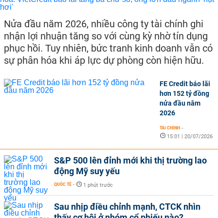
Nửa đầu năm 2026, nhiều công ty tài chính ghi
nhận lợi nhuận tăng so với cùng kỳ nhờ tín dụng
phục hồi. Tuy nhiên, bức tranh kinh doanh vẫn có
sự phân hóa khi áp lực dự phòng còn hiện hữu.
FE Credit báo lãi
hơn 152 tỷ đồng
nửa đầu năm
2026
TÀI CHÍNH
-
15:01 | 20/07/2026
S&P 500 lên đỉnh mới khi thị trường lao
động Mỹ suy yếu
QUỐC TẾ
-
1 phút trước
Sau nhịp điều chỉnh mạnh, CTCK nhìn
thấy cơ hội ở nhóm cổ phiếu nào?