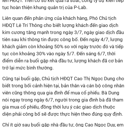
lên HĐQT. Trên cơ sở kết quả rà soát, công ty dự kiến tiếp
tục hoàn thiện khung quản trị của P-Lab.
Liên quan đến phản ứng của khách hàng, Phó Chủ tịch
HĐQT Lê Trí Thông cho biết lượng khách đến giao dịch
kim cương tăng mạnh trong ngày 3/7, ngày giao dịch đầu
tiên sau khi thông tin được công bố. Đến ngày 4/7, lượng
khách giảm còn khoảng 50% so với ngày trước đó và tiếp
tục còn khoảng 30% vào ngày 5/7. Đến sáng 6/7, thời
điểm diễn ra buổi gặp nhà đầu tư, lượng khách đã cơ bản
trở lại mức bình thường.
Cũng tại buổi gặp, Chủ tịch HĐQT Cao Thị Ngọc Dung cho
biết trong bối cảnh hiện tại, bản thân và cán bộ công nhân
viên cũng thông qua gia đình để mua cổ phiếu. Bà Dung
nói ngay trong ngày 6/7, người trong gia đình bà đã tham
gia mua cổ phiếu, đồng thời lưu ý các giao dịch thuộc
diện phải công bố sẽ được thực hiện theo đúng quy định.
Chỉ ít giờ sau buổi gặp nhà đầu tư, ông Cao Ngọc Duy, em