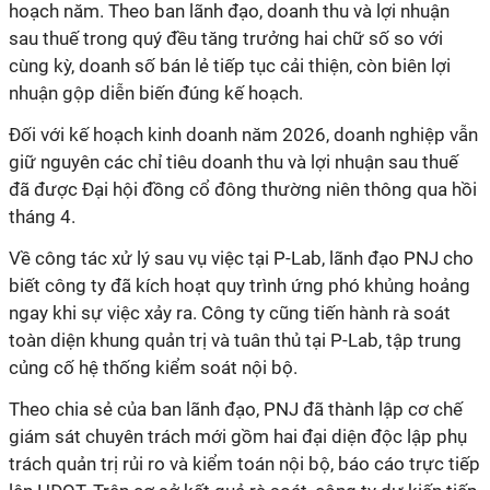
hoạch năm. Theo ban lãnh đạo, doanh thu và lợi nhuận
sau thuế trong quý đều tăng trưởng hai chữ số so với
cùng kỳ, doanh số bán lẻ tiếp tục cải thiện, còn biên lợi
nhuận gộp diễn biến đúng kế hoạch.
Đối với kế hoạch kinh doanh năm 2026, doanh nghiệp vẫn
giữ nguyên các chỉ tiêu doanh thu và lợi nhuận sau thuế
đã được Đại hội đồng cổ đông thường niên thông qua hồi
tháng 4.
Về công tác xử lý sau vụ việc tại P-Lab, lãnh đạo PNJ cho
biết công ty đã kích hoạt quy trình ứng phó khủng hoảng
ngay khi sự việc xảy ra. Công ty cũng tiến hành rà soát
toàn diện khung quản trị và tuân thủ tại P-Lab, tập trung
củng cố hệ thống kiểm soát nội bộ.
Theo chia sẻ của ban lãnh đạo, PNJ đã thành lập cơ chế
giám sát chuyên trách mới gồm hai đại diện độc lập phụ
trách quản trị rủi ro và kiểm toán nội bộ, báo cáo trực tiếp