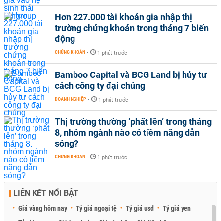
Hơn 227.000 tài khoản gia nhập thị
trường chứng khoán trong tháng 7 biến
động
CHỨNG KHOÁN
-
1 phút trước
Bamboo Capital và BCG Land bị hủy tư
cách công ty đại chúng
DOANH NGHIỆP
-
1 phút trước
Thị trường thường ‘phất lên’ trong tháng
8, nhóm ngành nào có tiềm năng dẫn
sóng?
CHỨNG KHOÁN
-
1 phút trước
LIÊN KẾT NỔI BẬT
Giá vàng hôm nay
Tỷ giá ngoại tệ
Tỷ giá usd
Tỷ giá yen