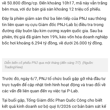
về 50.800 đồng/cp. Đến khoảng 10h
17
, mã này vẫn trắng
bên mua, với dư bán giá sàn khoảng 12 triệu cổ phiếu.
Đây là phiên giảm sàn thứ ba liên tiếp của PNJ sau thông
tin liên quan vụ cựu Giám đốc PNJ-Lab bị điều tra trong
đường dây buôn lậu kim cương xuyên quốc gia. Sau ba
phiên, thị giá đã giảm hơn 19%, kéo vốn hóa doanh nghiệp
bốc hơi khoảng 6.294 tỷ đồng, về dưới 26.000 tỷ đồng.
Diễn biến cổ phiếu PNJ qua một tháng (đến sáng 7/7). (Nguồn:
TradingView).
Trước đó, ngày 6/7, PNJ tổ chức buổi gặp gỡ nhà đầu tư
trực tuyến để cập nhật tình hình hoạt động và trao đổi về
các vấn đề liên quan đến vụ việc tại P-Lab.
Tại buổi gặp, Tổng Giám đốc Phan Quốc Công cho biết
kết quả kinh doanh sơ bộ quý II/2026 cơ bản bám sát kế