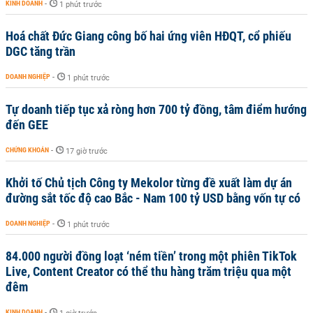
KINH DOANH
-
1 phút trước
Hoá chất Đức Giang công bố hai ứng viên HĐQT, cổ phiếu
DGC tăng trần
DOANH NGHIỆP
-
1 phút trước
Tự doanh tiếp tục xả ròng hơn 700 tỷ đồng, tâm điểm hướng
đến GEE
CHỨNG KHOÁN
-
17 giờ trước
Khởi tố Chủ tịch Công ty Mekolor từng đề xuất làm dự án
đường sắt tốc độ cao Bắc - Nam 100 tỷ USD bằng vốn tự có
DOANH NGHIỆP
-
1 phút trước
84.000 người đồng loạt ‘ném tiền’ trong một phiên TikTok
Live, Content Creator có thể thu hàng trăm triệu qua một
đêm
KINH DOANH
-