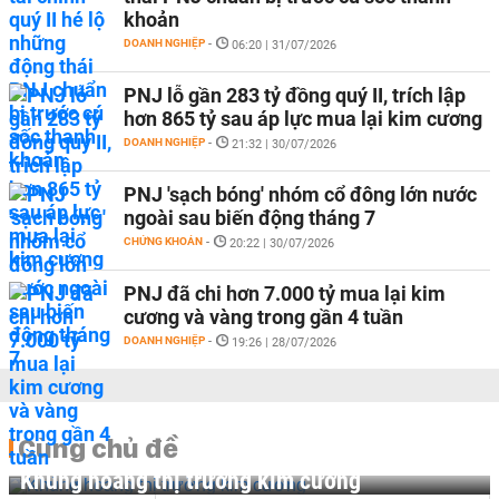
khoản
DOANH NGHIỆP
-
06:20 | 31/07/2026
PNJ lỗ gần 283 tỷ đồng quý II, trích lập
hơn 865 tỷ sau áp lực mua lại kim cương
DOANH NGHIỆP
-
21:32 | 30/07/2026
PNJ 'sạch bóng' nhóm cổ đông lớn nước
ngoài sau biến động tháng 7
CHỨNG KHOÁN
-
20:22 | 30/07/2026
PNJ đã chi hơn 7.000 tỷ mua lại kim
cương và vàng trong gần 4 tuần
DOANH NGHIỆP
-
19:26 | 28/07/2026
Cùng chủ đề
Khủng hoảng thị trường kim cương