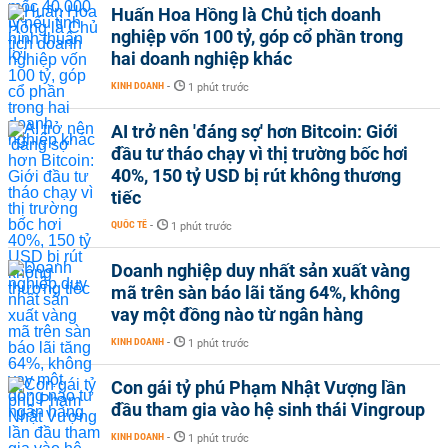
Huấn Hoa Hồng là Chủ tịch doanh
nghiệp vốn 100 tỷ, góp cổ phần trong
hai doanh nghiệp khác
KINH DOANH
-
1 phút trước
AI trở nên 'đáng sợ' hơn Bitcoin: Giới
đầu tư tháo chạy vì thị trường bốc hơi
40%, 150 tỷ USD bị rút không thương
tiếc
QUỐC TẾ
-
1 phút trước
Doanh nghiệp duy nhất sản xuất vàng
mã trên sàn báo lãi tăng 64%, không
vay một đồng nào từ ngân hàng
KINH DOANH
-
1 phút trước
Con gái tỷ phú Phạm Nhật Vượng lần
đầu tham gia vào hệ sinh thái Vingroup
KINH DOANH
-
1 phút trước