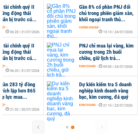
 tài chính quý II
Gần 8% cổ phần PNJ đổi
những động thái
chủ trong phiên giảm sàn,
uẩn bị trước cú...
khối ngoại tranh thủ...
HIỆP
-
CHỨNG KHOÁN
-
06:20 | 31/07/2026
15:13 | 24/07/2026
 tài chính quý II
PNJ chỉ mua lại vàng, kim
những động thái
cương trong 2h buổi
uẩn bị trước cú...
chiều, giữ lịch trả...
HIỆP
-
KINH DOANH
-
09:00 | 24/07/2026
06:20 | 31/07/2026
 gần 283 tỷ đồng
Dự kiến kiểm tra 5 doanh
 trích lập hơn 865
nghiệp kinh doanh vàng
áp lực mua...
bạc, kim cương, đá quý
HIỆP
-
KINH DOANH
-
21:15 | 23/07/2026
21:32 | 30/07/2026