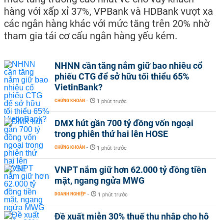
hàng với xấp xỉ 37%, VPBank và HDBank vượt xa
các ngân hàng khác với mức tăng trên 20% nhờ
tham gia tái cơ cấu ngân hàng yếu kém.
NHNN cần tăng nắm giữ bao nhiêu cổ
phiếu CTG để sở hữu tối thiểu 65%
VietinBank?
CHỨNG KHOÁN
-
1 phút trước
DMX hút gần 700 tỷ đồng vốn ngoại
trong phiên thứ hai lên HOSE
CHỨNG KHOÁN
-
1 phút trước
VNPT nắm giữ hơn 62.000 tỷ đồng tiền
mặt, ngang ngửa MWG
DOANH NGHIỆP
-
1 phút trước
Đề xuất miễn 30% thuế thu nhập cho hộ