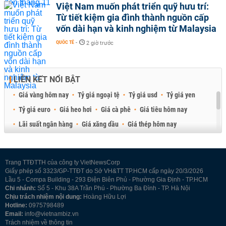
Việt Nam muốn phát triển quỹ hưu trí:
Từ tiết kiệm gia đình thành nguồn cấp
vốn dài hạn và kinh nghiệm từ Malaysia
QUỐC TẾ
-
2 giờ trước
LIÊN KẾT NỔI BẬT
Giá vàng hôm nay
Tỷ giá ngoại tệ
Tỷ giá usd
Tỷ giá yen
Tỷ giá euro
Giá heo hơi
Giá cà phê
Giá tiêu hôm nay
Lãi suất ngân hàng
Giá xăng dầu
Giá thép hôm nay
Giá sầu riêng
Giá thịt heo
Giá gạo
Giá cao su
Best Retail Brokers
Diễn đàn đầu tư Việt Nam 2026
Trang TTĐTTH của công ty VietNewsCorp
Giấy phép số 3323/GP-TTĐT do Sở VH&TT TP.HCM cấp ngày 20/3/2026
Lầu 5 - Compa Building - 293 Điện Biên Phủ - Phường Gia Định - TP.HCM
Chi nhánh:
Số 5 - Khu 38A Trần Phú - Phường Ba Đình - TP. Hà Nội
Chịu trách nhiệm nội dung:
Hoàng Hữu Lợi
Hotline:
0975798489
Email:
info@vietnambiz.vn
Trách nhiệm về thông tin