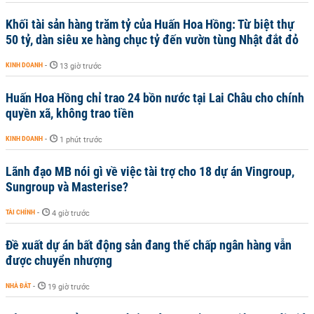
Khối tài sản hàng trăm tỷ của Huấn Hoa Hồng: Từ biệt thự
50 tỷ, dàn siêu xe hàng chục tỷ đến vườn tùng Nhật đắt đỏ
KINH DOANH
-
13 giờ trước
Huấn Hoa Hồng chỉ trao 24 bồn nước tại Lai Châu cho chính
quyền xã, không trao tiền
KINH DOANH
-
1 phút trước
Lãnh đạo MB nói gì về việc tài trợ cho 18 dự án Vingroup,
Sungroup và Masterise?
TÀI CHÍNH
-
4 giờ trước
Đề xuất dự án bất động sản đang thế chấp ngân hàng vẫn
được chuyển nhượng
NHÀ ĐẤT
-
19 giờ trước