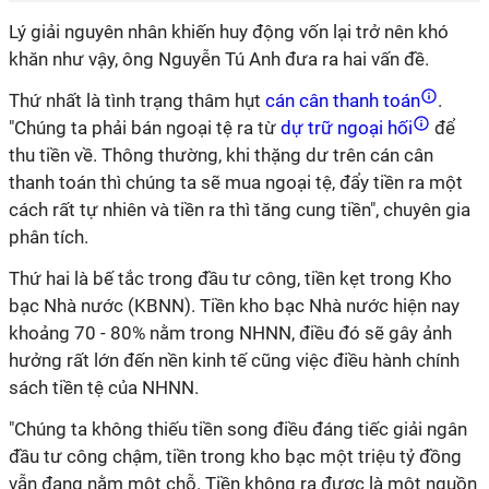
Lý giải nguyên nhân khiến huy động vốn lại trở nên khó
khăn như vậy, ông Nguyễn Tú Anh đưa ra hai vấn đề.
Thứ nhất là tình trạng thâm hụt
cán cân thanh toán
.
"Chúng ta phải bán ngoại tệ ra từ
dự trữ ngoại hối
để
thu tiền về. Thông thường, khi thặng dư trên cán cân
thanh toán thì chúng ta sẽ mua ngoại tệ, đẩy tiền ra một
cách rất tự nhiên và tiền ra thì tăng cung tiền", chuyên gia
phân tích.
Thứ hai là bế tắc trong đầu tư công, tiền kẹt trong Kho
bạc Nhà nước (KBNN). Tiền kho bạc Nhà nước hiện nay
khoảng 70 - 80% nằm trong NHNN, điều đó sẽ gây ảnh
hưởng rất lớn đến nền kinh tế cũng việc điều hành chính
sách tiền tệ của NHNN.
"Chúng ta không thiếu tiền song điều đáng tiếc giải ngân
đầu tư công chậm, tiền trong kho bạc một triệu tỷ đồng
vẫn đang nằm một chỗ. Tiền không ra được là một nguồn