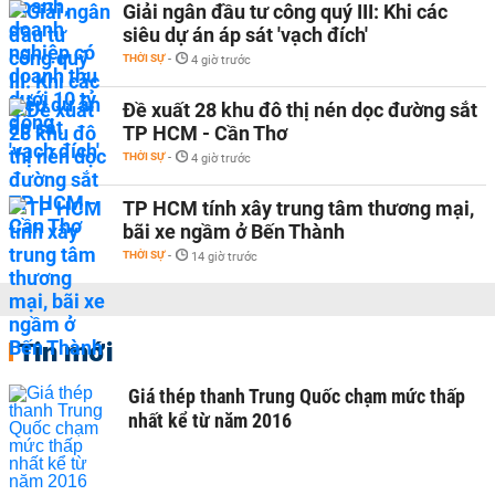
Giải ngân đầu tư công quý III: Khi các
siêu dự án áp sát 'vạch đích'
THỜI SỰ
-
4 giờ trước
Đề xuất 28 khu đô thị nén dọc đường sắt
TP HCM - Cần Thơ
THỜI SỰ
-
4 giờ trước
TP HCM tính xây trung tâm thương mại,
bãi xe ngầm ở Bến Thành
THỜI SỰ
-
14 giờ trước
Tin mới
Giá thép thanh Trung Quốc chạm mức thấp
nhất kể từ năm 2016