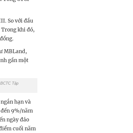
II. So với đầu
 Trong khi đó,
 đồng.
như MBLand,
ành gần một
:
BCTC Tập
i ngắn hạn và
8% đến 9%/năm
đến ngày đáo
i điểm cuối năm