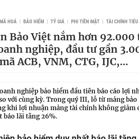
 MÃ HOÁ
BẢO HIỂM
TỶ GIÁ
PHI TIỀN MẶT
TÀI CHÍNH TIÊ
n Bảo Việt nắm hơn 92.000 t
oanh nghiệp, đầu tư gần 3.0
 mã ACB, VNM, CTG, IJC,...
doanh nghiệp bảo hiểm đầu tiên báo cáo lợi n
so với cùng kỳ. Trong quý III, lỗ từ mảng bả
ng khi lợi nhuận mảng tài chính không giảm 
t báo lãi tăng 26%.
iệp bảo hiểm duy nhất báo lãi tăng