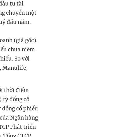
đầu tư tài
ớng chuyển một
 quý đầu năm.
oanh (giá gốc).
hiếu chưa niêm
phiếu.
So với
, Manulife,
i thời điểm
4 tỷ đồng cổ
ỷ đồng cổ phiếu
 của Ngân hàng
TCP Phát triển
ủa Tổng CTCP