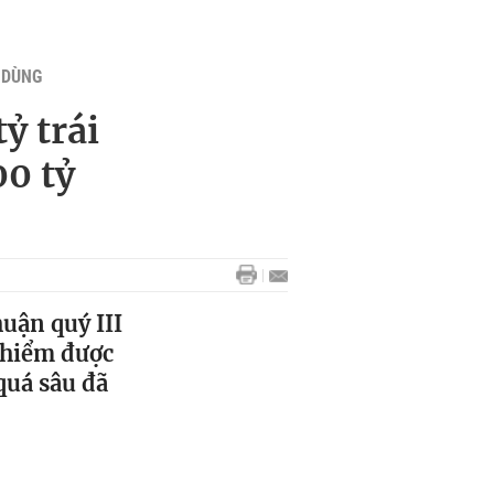
U DÙNG
ỷ trái
00 tỷ
huận quý III
o hiểm được
quá sâu đã