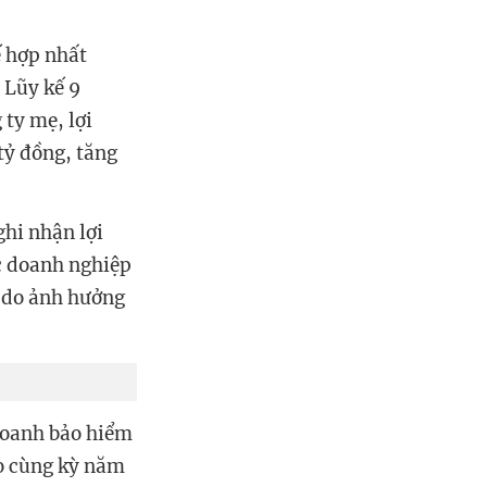
ế hợp nhất
 Lũy kế 9
 ty mẹ, lợi
tỷ đồng, tăng
ghi nhận lợi
c doanh nghiệp
u do ảnh hưởng
 doanh bảo hiểm
ào cùng kỳ năm