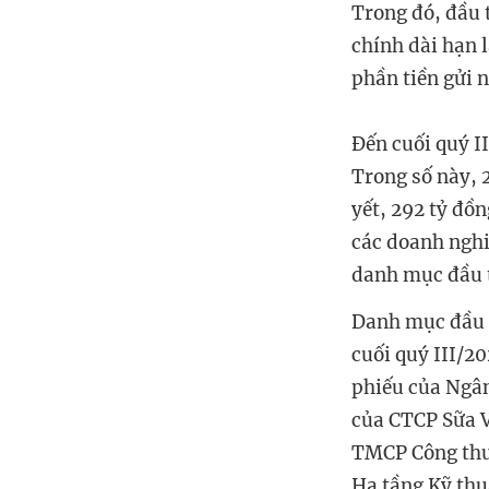
Trong đó, đầu 
chính dài hạn 
phần tiền gửi 
Đến cuối quý I
Trong số này, 2
yết, 292 tỷ đồn
các doanh nghi
danh mục đầu t
Danh mục đầu t
cuối quý III/20
phiếu của Ngân
của CTCP Sữa V
TMCP Công thươ
Hạ tầng Kỹ thu