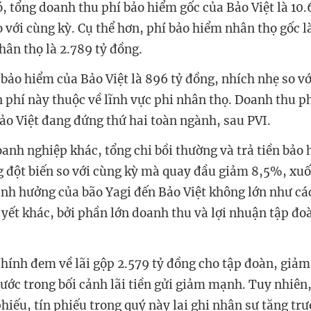
ó, tổng doanh thu phí bảo hiểm gốc của Bảo Việt là 10.
 với cùng kỳ. Cụ thể hơn, phí bảo hiểm nhân thọ gốc l
hân thọ là 2.789 tỷ đồng.
bảo hiểm của Bảo Việt là 896 tỷ đồng, nhích nhẹ so vớ
 phí này thuộc về lĩnh vực phi nhân thọ. Doanh thu p
ảo Việt đang đứng thứ hai toàn ngành, sau PVI.
oanh nghiệp khác, tổng chi bồi thường và trả tiền bảo
g đột biến so với cùng kỳ mà quay đầu giảm 8,5%, xuố
nh hưởng của bão Yagi đến Bảo Việt không lớn như c
yết khác, bởi phần lớn doanh thu và lợi nhuận tập đ
chính đem về lãi gộp 2.579 tỷ đồng cho tập đoàn, giảm
ước trong bối cảnh lãi tiền gửi giảm mạnh. Tuy nhiên, 
phiếu, tín phiếu trong quý này lại ghi nhận sự tăng trư