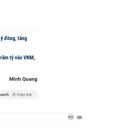
tỷ đồng, tăng
trăm tỷ vào VNM,
Minh Quang
oanh
Copy link