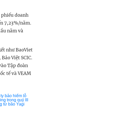
i phiếu doanh
đến 7,23%/năm.
 đầu năm và
 kết như BaoViet
 Bảo Việt SCIC.
 vào Tập đoàn
uốc tế và VEAM