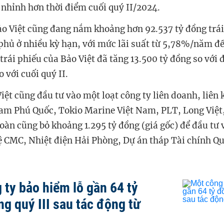
nhỉnh hơn thời điểm cuối quý II/2024.
ảo Việt cũng đang nắm khoảng hơn 92.537 tỷ đồng trá
phủ ở nhiều kỳ hạn, với mức lãi suất từ 5,78%/năm 
trái phiếu của Bảo Việt đã tăng 13.500 tỷ đồng so với
o với cuối quý II.
iệt cũng đầu tư vào một loạt công ty liên doanh, liên
m Phú Quốc, Tokio Marine Việt Nam, PLT, Long Việt,
đoàn cũng bỏ khoảng 1.295 tỷ đồng (giá gốc) để đầu tư
 CMC, Nhiệt điện Hải Phòng, Dự án tháp Tài chính Q
 ty bảo hiểm lỗ gần 64 tỷ
ng quý III sau tác động từ