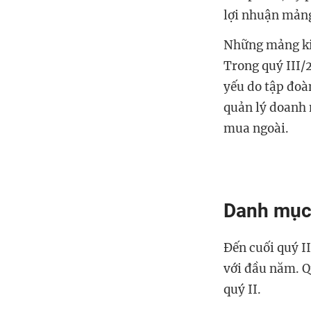
lợi nhuận mảng
Những mảng kin
Trong quý III/
yếu do tập đoàn
quản lý doanh 
mua ngoài.
Danh mục 
Đến cuối quý I
với đầu năm. Q
quý II.