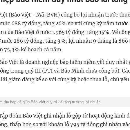
iệt (Bảo Việt - Mã: BVH) công bố lợi nhuận trước thu
ở mức 688 tỷ đồng, tăng 26% so với cùng kỳ năm trước.
n của Bảo Việt ở mức 1.965 tỷ đồng, tăng 15%. Về công
ở mức 286 tỷ đồng, tăng 3%; lợi nhuận 9 tháng là 866 
ện 75,3% kế hoạch cả năm.
Bảo Việt là doanh nghiệp bảo hiểm niêm yết duy nhất 
ởng trong quý III (PTI và Bảo Minh chưa công bố). Cá
o lãi giảm đáng kể so với cùng kỳ hoặc thua lỗ, chủ yế
m thu hẹp đã giúp Bảo Việt duy trì đà tăng trưởng lợi nhuận.
 Tập đoàn Bảo Việt ghi nhận lỗ gộp từ hoạt động kinh
ồng, thấp hơn so với khoản lỗ 795 tỷ đồng ghi nhận v