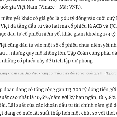
uốc gia Việt Nam (Vinare - Mã: VNR).
iêm yết khác có giá gốc là 962 tỷ đồng vào cuối quý I
Việt đã tăng đầu tư vào hai mã cổ phiếu là ACB và IJC.
c đầu tư cổ phiếu niêm yết khác giảm khoảng 133 tỷ
Việt cũng đầu tư vào một số cổ phiếu chưa niêm yết 
u ... nhưng quy mô không lớn. Tập đoàn cũng phải d
a những cổ phiếu này để trích lập dự phòng.
ứng khoán của Bảo Việt không có nhiều thay đổi so với cuối quý II. (Nguồn
ập đoàn đang có tổng cộng gần 113.700 tỷ đồng tiền gử
i suất cao nhất là 10,6%/năm với kỳ hạn ngắn, từ 4,
dài. Lãi suất của các khoản đầu tư tài chính nắm giữ 
ệt đang có mức lãi suất thấp hơn một chút so với thờ