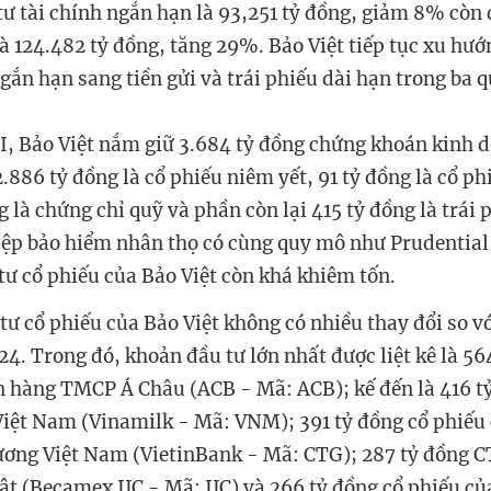
tư tài chính ngắn hạn là 93,251 tỷ đồng, giảm 8% còn 
là 124.482 tỷ đồng, tăng 29%. Bảo Việt tiếp tục xu hư
ngắn hạn sang tiền gửi và trái phiếu dài hạn trong ba
II, Bảo Việt nắm giữ 3.684 tỷ đồng chứng khoán kinh d
.886 tỷ đồng là cổ phiếu niêm yết, 91 tỷ đồng là cổ p
g là chứng chỉ quỹ và phần còn lại 415 tỷ đồng là trái 
ệp bảo hiểm nhân thọ có cùng quy mô như Prudential
ư cổ phiếu của Bảo Việt còn khá khiêm tốn.
ư cổ phiếu của Bảo Việt không có nhiều thay đổi so vớ
24. Trong đó, khoản đầu tư lớn nhất được liệt kê là 56
 hàng TMCP Á Châu (ACB - Mã: ACB); kế đến là 416 t
iệt Nam (Vinamilk - Mã: VNM); 391 tỷ đồng cổ phiếu
ng Việt Nam (VietinBank - Mã: CTG); 287 tỷ đồng C
ật (Becamex IJC - Mã: IJC) và 266 tỷ đồng cổ phiếu c