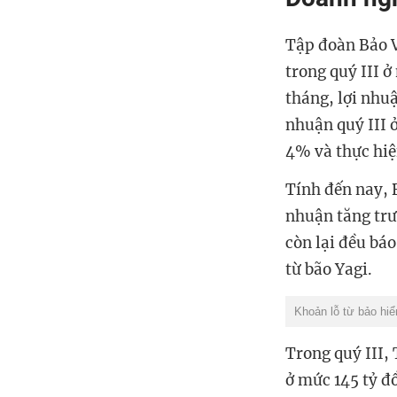
Tập đoàn Bảo V
trong quý III 
tháng, lợi nhuậ
nhuận quý III 
4% và thực hi
Tính đến nay, 
nhuận tăng trư
còn lại đều bá
từ bão Yagi.
Khoản lỗ từ bảo hiể
Trong quý III,
ở mức 145 tỷ đ