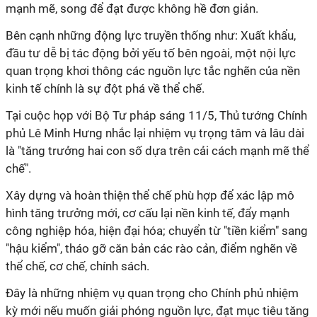
mạnh mẽ, song để đạt được không hề đơn giản.
Bên cạnh những động lực truyền thống như: Xuất khẩu,
đầu tư dễ bị tác động bởi yếu tố bên ngoài, một nội lực
quan trọng khơi thông các nguồn lực tắc nghẽn của nền
kinh tế chính là sự đột phá về thể chế.
Tại cuộc họp với Bộ Tư pháp sáng 11/5, Thủ tướng Chính
phủ Lê Minh Hưng nhắc lại nhiệm vụ trọng tâm và lâu dài
là "tăng trưởng hai con số dựa trên cải cách mạnh mẽ thể
chế".
Xây dựng và hoàn thiện thể chế phù hợp để xác lập mô
hình tăng trưởng mới, cơ cấu lại nền kinh tế, đẩy mạnh
công nghiệp hóa, hiện đại hóa; chuyển từ "tiền kiểm" sang
"hậu kiểm", tháo gỡ căn bản các rào cản, điểm nghẽn về
thể chế, cơ chế, chính sách.
Đây là những nhiệm vụ quan trọng cho Chính phủ nhiệm
kỳ mới nếu muốn giải phóng nguồn lực, đạt mục tiêu tăng