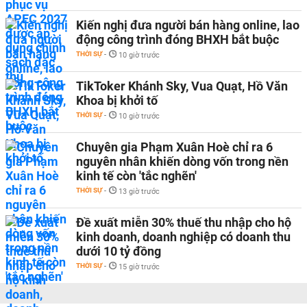
Kiến nghị đưa người bán hàng online, lao
động công trình đóng BHXH bắt buộc
THỜI SỰ
-
10 giờ trước
TikToker Khánh Sky, Vua Quạt, Hồ Văn
Khoa bị khởi tố
THỜI SỰ
-
10 giờ trước
Chuyên gia Phạm Xuân Hoè chỉ ra 6
nguyên nhân khiến dòng vốn trong nền
kinh tế còn 'tắc nghẽn'
THỜI SỰ
-
13 giờ trước
Đề xuất miễn 30% thuế thu nhập cho hộ
kinh doanh, doanh nghiệp có doanh thu
dưới 10 tỷ đồng
THỜI SỰ
-
15 giờ trước