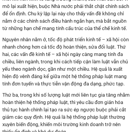
mô lại xuất hiện, buộc Nhà nước phải thắt chặt chính sách
để ổn định. Chu kỳ lặp lại này cho thấy vấn đề không chỉ
nằm ở các chính sách điều hành ngắn hạn, mà bắt nguồn
từ những hạn chế mang tính cấu trúc của thể chế kinh tế.
Nguyên nhân nằm ở, tốc độ phát triển kinh tế – xã hội còn
nhanh chóng hơn cả tốc độ hoàn thiện, sửa đổi luật.
Thứ
hai, các vấn đề kinh tế – xã hội ngày càng mang tính đa
chiều, liên ngành, trong khi cách tiếp cận làm luật vẫn chủ
yếu theo ngành dọc, gần như một chiều. Hệ quả là xuất
hiện độ vênh đáng kể giữa một hệ thống pháp luật mang
tính đơn tuyến và thực tiễn vận động đa dạng, phức tạp.
Thứ ba, trong khi số lượng luật mới liên tục gia tăng nhằm
hoàn thiện hệ thống pháp luật, thì yêu cầu đơn giản hóa
thủ tục hành chính lại tạo ra sức ép ngược buộc phải cắt
giảm các quy định. Hệ quả là hệ thống pháp luật thường
xuyên biến động, khiến môi trường kinh doanh trở nên
thiếu ổn định và khó dự đoán.