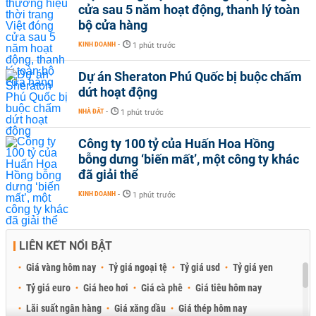
cửa sau 5 năm hoạt động, thanh lý toàn
bộ cửa hàng
KINH DOANH
-
1 phút trước
Dự án Sheraton Phú Quốc bị buộc chấm
dứt hoạt động
NHÀ ĐẤT
-
1 phút trước
Công ty 100 tỷ của Huấn Hoa Hồng
bỗng dưng ‘biến mất’, một công ty khác
đã giải thể
KINH DOANH
-
1 phút trước
LIÊN KẾT NỔI BẬT
Giá vàng hôm nay
Tỷ giá ngoại tệ
Tỷ giá usd
Tỷ giá yen
Tỷ giá euro
Giá heo hơi
Giá cà phê
Giá tiêu hôm nay
Lãi suất ngân hàng
Giá xăng dầu
Giá thép hôm nay