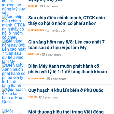
QUỐC TẾ
-
1 phút trước
Sau nhịp điều chỉnh mạnh, CTCK nhìn
thấy cơ hội ở nhóm cổ phiếu nào?
CHỨNG KHOÁN
-
1 phút trước
Giá vàng hôm nay 8/8: Lên cao nhất 7
tuần sau dữ liệu việc làm Mỹ
HÀNG HÓA
-
1 phút trước
Điện Máy Xanh muốn phát hành cổ
phiếu với tỷ lệ 1:1 để tăng thanh khoản
DOANH NGHIỆP
-
1 phút trước
Quy hoạch 4 khu lấn biển ở Phú Quốc
THỜI SỰ
-
1 phút trước
Một thương hiệu thời trang Việt đóng