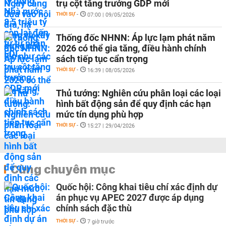
trụ cột tăng trưởng GDP mới
THỜI SỰ
-
07:00 | 09/05/2026
Thống đốc NHNN: Áp lực lạm phát năm
2026 có thể gia tăng, điều hành chính
sách tiếp tục cẩn trọng
THỜI SỰ
-
16:39 | 08/05/2026
Thủ tướng: Nghiên cứu phân loại các loại
hình bất động sản để quy định các hạn
mức tín dụng phù hợp
THỜI SỰ
-
15:27 | 29/04/2026
Cùng chuyên mục
Quốc hội: Công khai tiêu chí xác định dự
án phục vụ APEC 2027 được áp dụng
chính sách đặc thù
THỜI SỰ
-
7 giờ trước