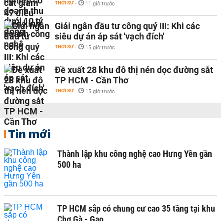
THỜI SỰ
-
11 giờ trước
Giải ngân đầu tư công quý III: Khi các
siêu dự án áp sát 'vạch đích'
THỜI SỰ
-
15 giờ trước
Đề xuất 28 khu đô thị nén dọc đường sắt
TP HCM - Cần Thơ
THỜI SỰ
-
15 giờ trước
Tin mới
Thành lập khu công nghệ cao Hưng Yên gần
500 ha
TP HCM sắp có chung cư cao 35 tầng tại khu
Chợ Gà - Gạo