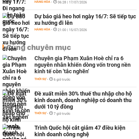
HÀNG HÓA
-
06:28 | 17/07/2026
Dự báo giá heo hơi ngày 16/7: Sẽ tiếp tục
xu hướng đi lên
HÀNG HÓA
-
21:00 | 15/07/2026
Cùng chuyên mục
Chuyên gia Phạm Xuân Hoè chỉ ra 6
nguyên nhân khiến dòng vốn trong nền
kinh tế còn 'tắc nghẽn'
THỜI SỰ
-
6 giờ trước
Đề xuất miễn 30% thuế thu nhập cho hộ
kinh doanh, doanh nghiệp có doanh thu
dưới 10 tỷ đồng
THỜI SỰ
-
7 giờ trước
Trình Quốc hội cắt giảm 47 điều kiện
kinh doanh công nghệ