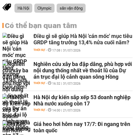
Hà Nội
Olympic
sân vận động
Có thể bạn quan tâm
Điều gì sẽ giúp Hà Nội 'cán mốc' mục tiêu
GRDP tăng trưởng 13,4% nửa cuối năm?
THỜI SỰ
-
17:08 | 31/07/2026
Nghiên cứu xây ba đập dâng, phù hợp với
nội dung thống nhất về thoát lũ của Dự
án trục đại lộ cảnh quan sông Hồng
THỜI SỰ
-
16:32 | 31/07/2026
Hà Nội dự kiến sắp xếp 53 doanh nghiệp
Nhà nước xuống còn 17
THỜI SỰ
-
14:00 | 21/07/2026
Giá heo hơi hôm nay 17/7: Đi ngang trên
toàn quốc