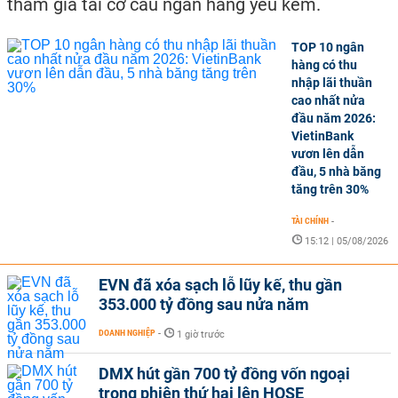
tham gia tái cơ cấu ngân hàng yếu kém.
TOP 10 ngân
hàng có thu
nhập lãi thuần
cao nhất nửa
đầu năm 2026:
VietinBank
vươn lên dẫn
đầu, 5 nhà băng
tăng trên 30%
TÀI CHÍNH
-
15:12 | 05/08/2026
EVN đã xóa sạch lỗ lũy kế, thu gần
353.000 tỷ đồng sau nửa năm
DOANH NGHIỆP
-
1 giờ trước
DMX hút gần 700 tỷ đồng vốn ngoại
trong phiên thứ hai lên HOSE