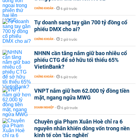
CHỨNG KHOÁN
-
6 giờ trước
Tự doanh sang tay gần 700 tỷ đồng cổ
phiếu DMX cho ai?
CHỨNG KHOÁN
-
2 giờ trước
NHNN cần tăng nắm giữ bao nhiêu cổ
phiếu CTG để sở hữu tối thiểu 65%
VietinBank?
CHỨNG KHOÁN
-
6 giờ trước
VNPT nắm giữ hơn 62.000 tỷ đồng tiền
mặt, ngang ngửa MWG
DOANH NGHIỆP
-
6 giờ trước
Chuyên gia Phạm Xuân Hoè chỉ ra 6
nguyên nhân khiến dòng vốn trong nền
kinh tế còn 'tắc nghẽn'