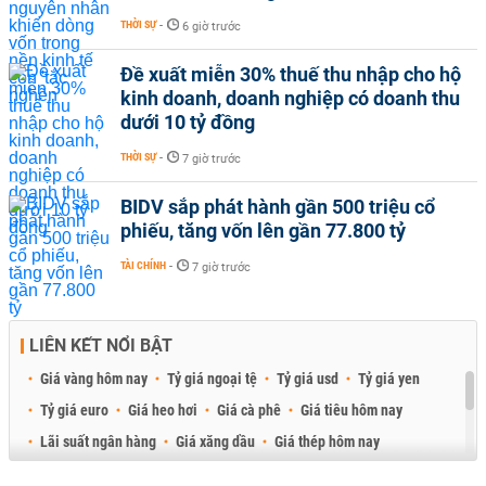
THỜI SỰ
-
6 giờ trước
Đề xuất miễn 30% thuế thu nhập cho hộ
kinh doanh, doanh nghiệp có doanh thu
dưới 10 tỷ đồng
THỜI SỰ
-
7 giờ trước
BIDV sắp phát hành gần 500 triệu cổ
phiếu, tăng vốn lên gần 77.800 tỷ
TÀI CHÍNH
-
7 giờ trước
LIÊN KẾT NỔI BẬT
Giá vàng hôm nay
Tỷ giá ngoại tệ
Tỷ giá usd
Tỷ giá yen
Tỷ giá euro
Giá heo hơi
Giá cà phê
Giá tiêu hôm nay
Lãi suất ngân hàng
Giá xăng dầu
Giá thép hôm nay
Giá sầu riêng
Giá thịt heo
Giá gạo
Giá cao su