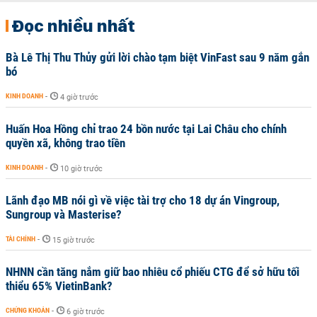
Đọc nhiều nhất
Bà Lê Thị Thu Thủy gửi lời chào tạm biệt VinFast sau 9 năm gắn
bó
KINH DOANH
-
4 giờ trước
Huấn Hoa Hồng chỉ trao 24 bồn nước tại Lai Châu cho chính
quyền xã, không trao tiền
KINH DOANH
-
10 giờ trước
Lãnh đạo MB nói gì về việc tài trợ cho 18 dự án Vingroup,
Sungroup và Masterise?
TÀI CHÍNH
-
15 giờ trước
NHNN cần tăng nắm giữ bao nhiêu cổ phiếu CTG để sở hữu tối
thiểu 65% VietinBank?
CHỨNG KHOÁN
-
6 giờ trước