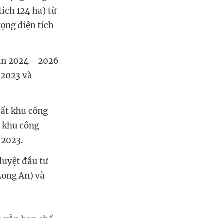
tích 124 ha) từ
ọng diện tích
oạn 2024 - 2026
 2023 và
đất khu công
t khu công
 2023.
duyệt đầu tư
Long An) và