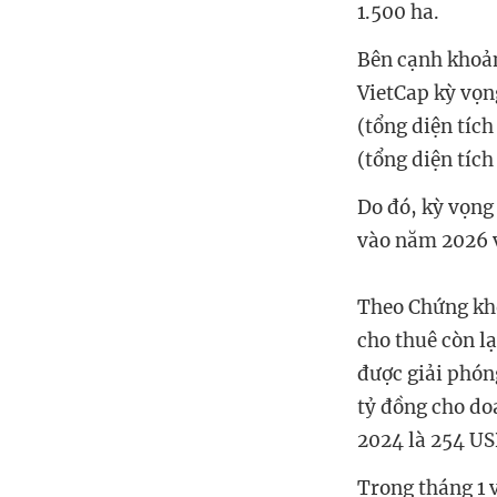
1.500 ha.
Bên cạnh khoản
VietCap kỳ vọn
(tổng diện tíc
(tổng diện tíc
Do đó, kỳ vọng
vào năm 2026 
Theo Chứng kho
cho thuê còn l
được giải phón
tỷ đồng cho do
2024 là 254 US
Trong tháng 1 