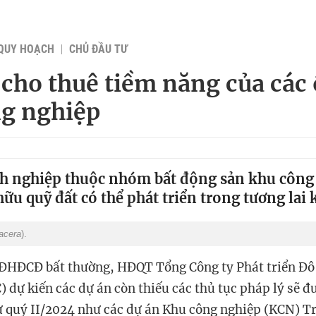
QUY HOẠCH
CHỦ ĐẦU TƯ
 cho thuê tiềm năng của các
g nghiệp
h nghiệp thuộc nhóm bất động sản khu công
hữu quỹ đất có thể phát triển trong tương lai 
acera
).
 ĐHĐCĐ bất thường, HĐQT Tổng Công ty Phát triển Đô 
 dự kiến các dự án còn thiếu các thủ tục pháp lý sẽ đ
ừ quý II/2024 như các dự án Khu công nghiệp (KCN) T