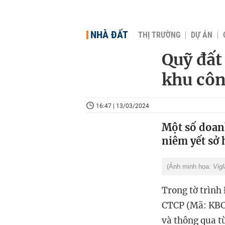
NHÀ ĐẤT
THỊ TRƯỜNG
DỰ ÁN
Quỹ đất
khu côn
16:47 | 13/03/2024
Một số doan
niêm yết sở 
(Ảnh minh họa:
Vigl
Trong tờ trình
CTCP (Mã: KBC)
và thông qua t