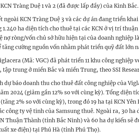
KCN Tràng Duệ 1 và 2 (đã được lấp đầy) của Kinh Bắc.
ết ngoài KCN Tràng Duệ 3 và các dự án đang triển khai
1.240 ha diện tích cho thuê tại các KCN ở vị trí thuận
lệ nợ ròng/vốn chủ sở hữu hiện tại của doanh nghiệp l
ể tăng cường nguồn vốn nhằm phát triển quỹ đất lớn n
iglacera (Mã: VGC) đã phát triển 11 khu công nghiệp v
i, tập trung ở miền Bắc và miền Trung, theo SSI Resea
 dự báo doanh thu cho thuê đất công nghiệp của Vigl
năm 2024 (giảm gần 12% so với cùng kỳ). Tổng diện tí
 (tăng 2% so với cùng kỳ), trong đó 19 ha tại KCN Yên 
ác công ty vệ tinh của Samsung thuê. Ngoài ra, 30 ha 
CN Thuận Thành (tỉnh Bắc Ninh) và 60 ha dự kiến sẽ 
uất xe điện) tại Phú Hà (tỉnh Phú Thọ).