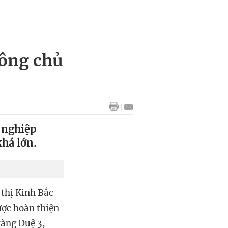
 ông chủ
 nghiệp
khá lớn.
thị Kinh Bắc -
ược hoàn thiện
ràng Duệ 3,