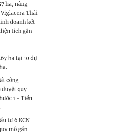
57 ha, nâng
P Viglacera Thái
kinh doanh kết
diện tích gần
67 ha tại 10 dự
ha.
ất công
ê duyệt quy
ước 1 - Tiền
.
đầu tư 6 KCN
 quy mô gần