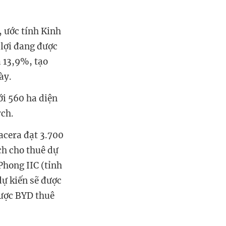
, ước tính Kinh
 lợi đang được
à 13,9%, tạo
ày.
ới 560 ha diện
rch.
acera đạt 3.700
ch cho thuê dự
Phong IIC (tỉnh
dự kiến sẽ được
được BYD thuê