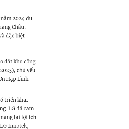
g năm 2024 dự
Quang Châu,
à đặc biệt
ao đất khu công
 2023), chủ yếu
Sơn Hạp Lĩnh
ó triển khai
ăng. LG đã cam
mang lại lợi ích
 LG Innotek,