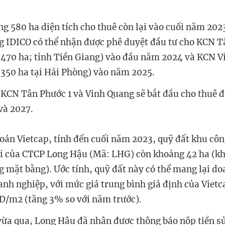
g 580 ha diện tích cho thuê còn lại vào cuối năm 20
g IDICO có thể nhận được phê duyệt đầu tư cho KCN T
h 470 ha; tỉnh Tiền Giang) vào đầu năm 2024 và KCN 
h 350 ha tại Hải Phòng) vào năm 2025.
 KCN Tân Phước 1 và Vinh Quang sẽ bắt đầu cho thuê đ
và 2027.
án Vietcap, tính đến cuối năm 2023, quỹ đất khu côn
ại của CTCP Long Hậu (Mã: LHG) còn khoảng 42 ha (
g mặt bằng). Ước tính, quỹ đất này có thể mang lại d
anh nghiệp, với mức giá trung bình giả định của Viet
D/m2 (tăng 3% so với năm trước).
vừa qua, Long Hậu đã nhận được thông báo nộp tiền sử