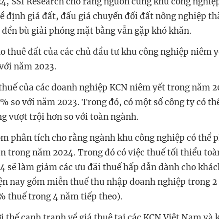
, SSI Research cho rằng nguồn cung khu công nghiệ
về định giá đất, đấu giá chuyển đổi đất nông nghiệp t
 đền bù giải phóng mặt bằng vẫn gặp khó khăn.
ho thuê đất của các chủ đầu tư khu công nghiệp niêm y
với năm 2023.
thuế của các doanh nghiệp KCN niêm yết trong năm 
% so với năm 2023. Trong đó, có một số công ty có th
g vượt trội hơn so với toàn ngành.
m phân tích cho rằng ngành khu công nghiệp có thể p
n trong năm 2024. Trong đó có việc thuế tối thiểu to
24 sẽ làm giảm các ưu đãi thuế hấp dẫn dành cho khác
ện nay gồm miễn thuế thu nhập doanh nghiệp trong 2
 thuế trong 4 năm tiếp theo).
ợi thế cạnh tranh về giá thuê tại các KCN Việt Nam và