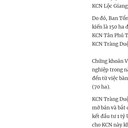
KCN Lộc Giang,
Do đó, Ban Tổn
kiến là 150 ha
KCN Tân Phú Tr
KCN Tràng Duệ 
Chứng khoán Vi
nghiệp trong n
đến từ việc bà
(70 ha).
KCN Tràng Duệ 
mở bán và bắt 
kết đầu tư 1 tỷ
cho KCN này kh