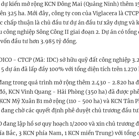
 dự kiến mở rộng KCN Đông Mai (Quảng Ninh) thêm 1
lên 325 ha. Mới đây, công ty con của Viglacera là CTC
 chấp thuận là chủ đầu tư dự án đầu tư xây dựng và 
 công nghiệp Sông Công II giai đoạn 2. Dự án có tổng 
 vốn đầu tư hơn 3.985 tỷ đồng.
DICO - CTCP (Mã: IDC) sở hữu quỹ đất công nghiệp 3.2
 5 dự án đã lấp đầy 100% với tổng diện tích trên 1.270 
ang trong quá trình mở rộng thêm 2.430 - 2.820 ha đ
đó, KCN Vinh Quang - Hải Phòng (350 ha) đã được ph
CN Mỹ Xuân B1 mở rộng (110 - 500 ha) và KCN Tân Ph
 đang chờ các quyết định phê duyệt chủ trương đầu tư
O đang lập hồ sơ quy hoạch 1/2000 và xin chủ trương 
a Bắc, 3 KCN phía Nam, 1 KCN miền Trung) với tổng