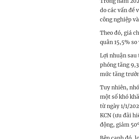
Trong năm 2024
do các vấn đề 
công nghiệp và
Theo đó, giá c
quân 15,5% so 
Lợi nhuận sau 
phóng tăng 9,3
mức tăng trưởn
Tuy nhiên, nhó
một số khó khă
từ ngày 1/1/20
KCN (ưu đãi hi
động, giảm 50%
Bên cạnh đó, l