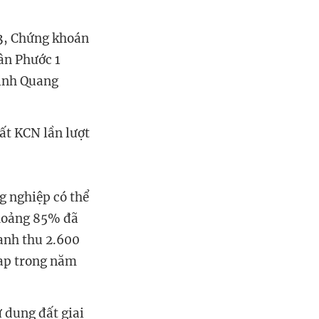
23, Chứng khoán
ân Phước 1
Vinh Quang
ất KCN lần lượt
g nghiệp có thể
khoảng 85% đã
oanh thu 2.600
cap trong năm
 dụng đất giai