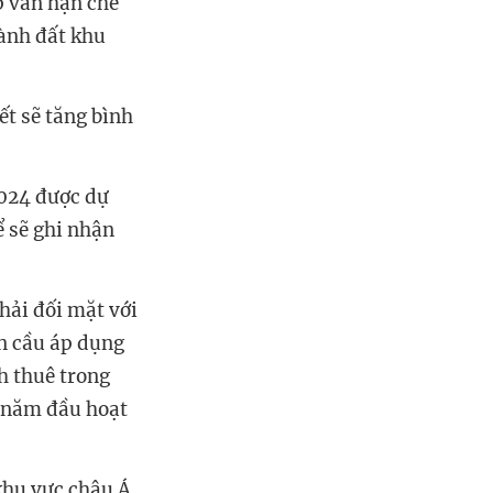
p vẫn hạn chế
hành đất khu
ết sẽ tăng bình
2024 được dự
ể sẽ ghi nhận
hải đối mặt với
àn cầu áp dụng
h thuê trong
 năm đầu hoạt
 khu vực châu Á