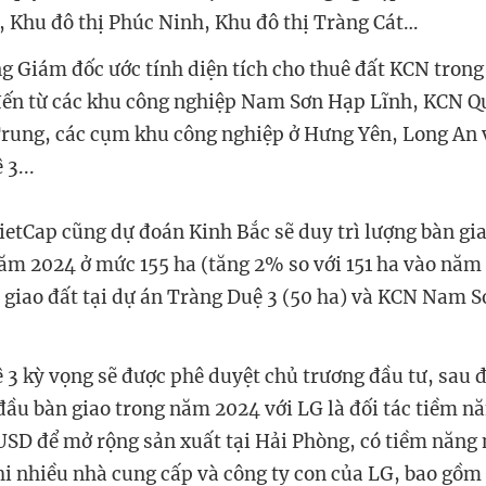
 Khu đô thị Phúc Ninh, Khu đô thị Tràng Cát…
g Giám đốc ước tính diện tích cho thuê đất KCN tron
 đến từ các khu công nghiệp Nam Sơn Hạp Lĩnh, KCN 
ung, các cụm khu công nghiệp ở Hưng Yên, Long An v
3...
etCap cũng dự đoán Kinh Bắc sẽ duy trì lượng bàn gi
ăm 2024 ở mức 155 ha (tăng 2% so với 151 ha vào năm
n giao đất tại dự án Tràng Duệ 3 (50 ha) và KCN Nam 
3 kỳ vọng sẽ được phê duyệt chủ trương đầu tư, sau đ
đầu bàn giao trong năm 2024 với LG là đối tác tiềm n
 USD để mở rộng sản xuất tại Hải Phòng, có tiềm năng 
i nhiều nhà cung cấp và công ty con của LG, bao gồm