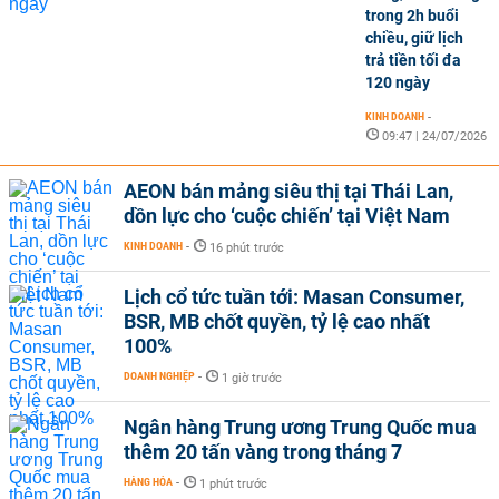
trong 2h buổi
chiều, giữ lịch
trả tiền tối đa
120 ngày
KINH DOANH
-
09:47 | 24/07/2026
AEON bán mảng siêu thị tại Thái Lan,
dồn lực cho ‘cuộc chiến’ tại Việt Nam
KINH DOANH
-
16 phút trước
Lịch cổ tức tuần tới: Masan Consumer,
BSR, MB chốt quyền, tỷ lệ cao nhất
100%
DOANH NGHIỆP
-
1 giờ trước
Ngân hàng Trung ương Trung Quốc mua
thêm 20 tấn vàng trong tháng 7
HÀNG HÓA
-
1 phút trước