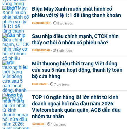
Điện Máy Xanh muốn phát hành cổ
phiếu với tỷ lệ 1:1 để tăng thanh khoản
DOANH NGHIỆP
-
8 giờ trước
Sau nhịp điều chỉnh mạnh, CTCK nhìn
thấy cơ hội ở nhóm cổ phiếu nào?
CHỨNG KHOÁN
-
8 giờ trước
Một thương hiệu thời trang Việt đóng
cửa sau 5 năm hoạt động, thanh lý toàn
bộ cửa hàng
KINH DOANH
-
7 giờ trước
TOP 10 ngân hàng lãi lớn nhất từ kinh
doanh ngoại hối nửa đầu năm 2026:
Vietcombank quán quân, ACB dẫn đầu
nhóm tư nhân
TÀI CHÍNH
-
1 giờ trước