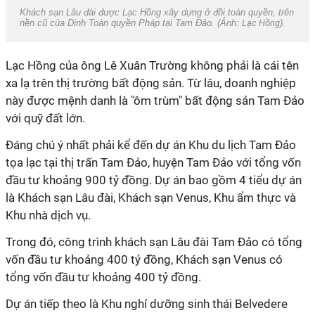
Khách sạn Lâu đài được Lạc Hồng xây dựng ở đồi toàn quyền, trên
nền cũ của Dinh Toàn quyền Pháp tại Tam Đảo. (Ảnh:
Lạc Hồng
).
Lạc Hồng của ông Lê Xuân Trường không phải là cái tên
xa lạ trên thị trường bất động sản. Từ lâu, doanh nghiệp
này được mệnh danh là "ôm trùm" bất động sản Tam Đảo
với quỹ đất lớn.
Đáng chú ý nhất phải kể đến dự án Khu du lịch Tam Đảo
tọa lạc tại thị trấn Tam Đảo, huyện Tam Đảo với tổng vốn
đầu tư khoảng 900 tỷ đồng. Dự án bao gồm 4 tiểu dự án
là Khách sạn Lâu đài, Khách sạn Venus, Khu ẩm thực và
Khu nhà dịch vụ.
Trong đó, công trình khách sạn Lâu đài Tam Đảo có tổng
vốn đầu tư khoảng 400 tỷ đồng, Khách sạn Venus có
tổng vốn đầu tư khoảng 400 tỷ đồng.
Dự án tiếp theo là Khu nghỉ dưỡng sinh thái Belvedere