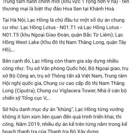
Trung tâm hành chính mới (khu vực 1 rộng hơn 9 ha) - tên
thương mại là biệt thự đảo Hoa Sen tại Khánh Hoà.
Tại Hà Nội, Lạc Hồng là chủ đầu tư một số dự án chung
cư như: Lạc Hồng Lotus - N01.T1 và Lạc Hồng Lotus -
N01.T5 (khu Ngoại Giao Đoàn, quận Bắc Từ Liêm); Lạc
Hồng West Lake (Khu đô thị Nam Thăng Long, quận Tây
Hồ),...
Bên cạnh đó, Lạc Hồng còn tham gia xây dựng nhiều
công như: Trụ sở Văn phòng Quốc hội, Bộ Ngoại giao, trụ
sở Bộ Công an, trụ sở Thông tấn xã Việt Nam, Trung tâm
Hội nghị quốc gia, Chung cư cao cấp đô thị Nam Thăng
Long (Ciputra), Chung cư Viglacera Tower, Nhà ở cán bộ
chiến sỹ Tổng cục V,...
Sở hữu danh mục dự án "khủng", Lạc Hồng từng vướng
không ít lùm xùm liên quan đến quá trình triển khai, thi
công. Năm 2019, nhiều dự án kể trên từng nằm trong kế
hoạch thanh tra của Thanh tra Bộ Xây dựng.