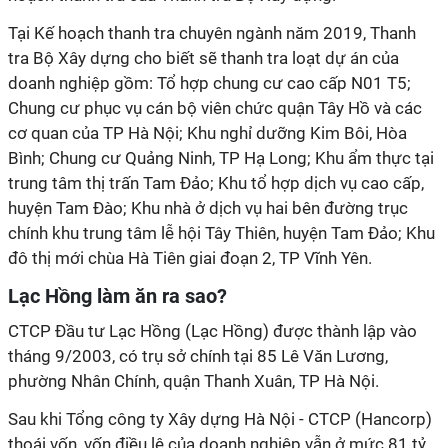
Tại Kế hoạch thanh tra chuyên ngành năm 2019, Thanh
tra Bộ Xây dựng cho biết sẽ thanh tra loạt dự án của
doanh nghiệp gồm:
Tổ hợp chung cư cao cấp N01 T5;
Chung cư phục vụ cán bộ viên chức quận Tây Hồ và các
cơ quan của TP Hà Nội; Khu nghỉ dưỡng Kim Bôi, Hòa
Bình; Chung cư Quảng Ninh, TP Hạ Long; Khu ẩm thực tại
trung tâm thị trấn Tam Đảo; Khu tổ hợp dịch vụ cao cấp,
huyện Tam Đào; Khu nhà ở dịch vụ hai bên đường trục
chính khu trung tâm lễ hội Tây Thiên, huyện Tam Đảo; Khu
đô thị mới chùa Hà Tiên giai đoạn 2, TP Vĩnh Yên.
Lạc Hồng làm ăn ra sao?
CTCP Đầu tư Lạc Hồng (Lạc Hồng) được thành lập vào
tháng 9/2003, có trụ sở chính tại 85 Lê Văn Lương,
phường Nhân Chính, quận Thanh Xuân, TP Hà Nội.
Sau khi Tổng công ty Xây dựng Hà Nội - CTCP (Hancorp)
thoái vốn, vốn điều lệ của doanh nghiệp vẫn ở mức 81 tỷ