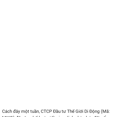
Cách đây một tuần, CTCP Đầu tư Thế Giới Di Động (Mã: