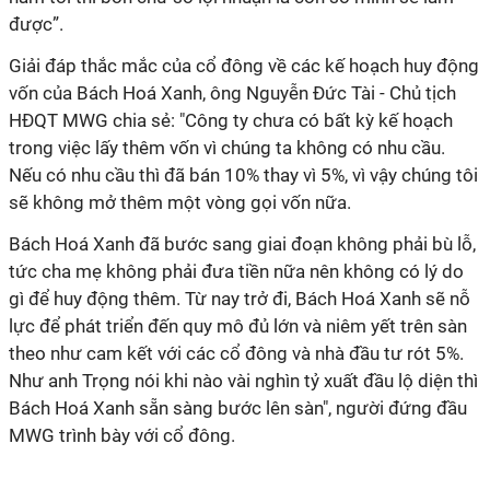
được”.
Giải đáp thắc mắc của cổ đông về các kế hoạch huy động
vốn của Bách Hoá Xanh, ông Nguyễn Đức Tài - Chủ tịch
HĐQT MWG chia sẻ: "Công ty chưa có bất kỳ kế hoạch
trong việc lấy thêm vốn vì chúng ta không có nhu cầu.
Nếu có nhu cầu thì đã bán 10% thay vì 5%, vì vậy chúng tôi
sẽ không mở thêm một vòng gọi vốn nữa.
Bách Hoá Xanh đã bước sang giai đoạn không phải bù lỗ,
tức cha mẹ không phải đưa tiền nữa nên không có lý do
gì để huy động thêm. Từ nay trở đi, Bách Hoá Xanh sẽ nỗ
lực để phát triển đến quy mô đủ lớn và niêm yết trên sàn
theo như cam kết với các cổ đông và nhà đầu tư rót 5%.
Như anh Trọng nói khi nào vài nghìn tỷ xuất đầu lộ diện thì
Bách Hoá Xanh sẵn sàng bước lên sàn", người đứng đầu
MWG trình bày với cổ đông.