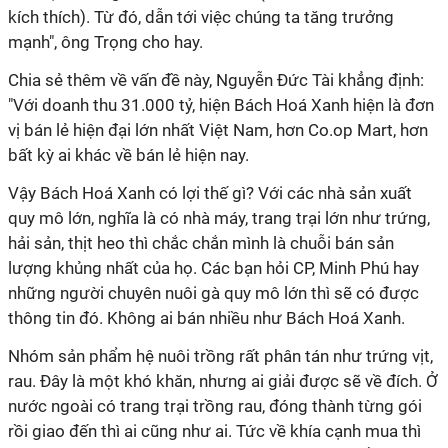
kích thích). Từ đó, dẫn tới việc chúng ta tăng trưởng
mạnh", ông Trọng cho hay.
Chia sẻ thêm về vấn đề này, Nguyễn Đức Tài khẳng định:
"Với doanh thu 31.000 tỷ, hiện Bách Hoá Xanh hiện là đơn
vị bán lẻ hiện đại lớn nhất Việt Nam, hơn Co.op Mart, hơn
bất kỳ ai khác về bán lẻ hiện nay.
Vậy Bách Hoá Xanh có lợi thế gì? Với các nhà sản xuất
quy mô lớn, nghĩa là có nhà máy, trang trại lớn như trứng,
hải sản, thịt heo thì chắc chắn mình là chuỗi bán sản
lượng khủng nhất của họ. Các bạn hỏi CP, Minh Phú hay
những người chuyên nuôi gà quy mô lớn thì sẽ có được
thông tin đó. Không ai bán nhiều như Bách Hoá Xanh.
Nhóm sản phẩm hệ nuôi trồng rất phân tán như trứng vịt,
rau. Đây là một khó khăn, nhưng ai giải được sẽ về đích. Ở
nước ngoài có trang trại trồng rau, đóng thành từng gói
rồi giao đến thì ai cũng như ai. Tức về khía cạnh mua thì