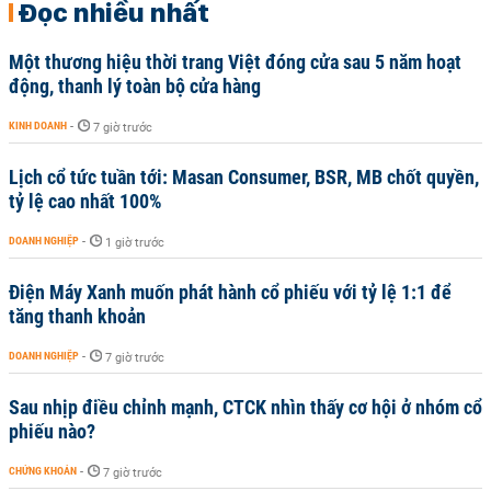
Đọc nhiều nhất
Một thương hiệu thời trang Việt đóng cửa sau 5 năm hoạt
động, thanh lý toàn bộ cửa hàng
KINH DOANH
-
7 giờ trước
Lịch cổ tức tuần tới: Masan Consumer, BSR, MB chốt quyền,
tỷ lệ cao nhất 100%
DOANH NGHIỆP
-
1 giờ trước
Điện Máy Xanh muốn phát hành cổ phiếu với tỷ lệ 1:1 để
tăng thanh khoản
DOANH NGHIỆP
-
7 giờ trước
Sau nhịp điều chỉnh mạnh, CTCK nhìn thấy cơ hội ở nhóm cổ
phiếu nào?
CHỨNG KHOÁN
-
7 giờ trước