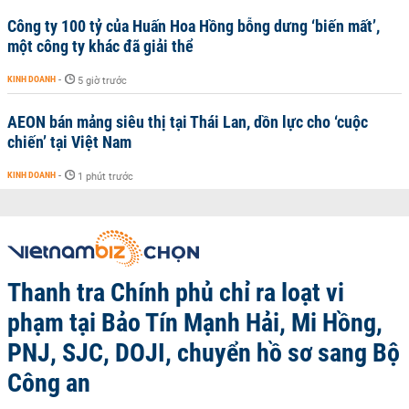
Công ty 100 tỷ của Huấn Hoa Hồng bỗng dưng ‘biến mất’,
một công ty khác đã giải thể
KINH DOANH
-
5 giờ trước
AEON bán mảng siêu thị tại Thái Lan, dồn lực cho ‘cuộc
chiến’ tại Việt Nam
KINH DOANH
-
1 phút trước
Thanh tra Chính phủ chỉ ra loạt vi
phạm tại Bảo Tín Mạnh Hải, Mi Hồng,
PNJ, SJC, DOJI, chuyển hồ sơ sang Bộ
Công an