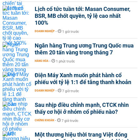
Lịch cổ tức tuần tới: Masan Consumer,
BSR, MB chốt quyền, tỷ lệ cao nhất
100%
DOANH NGHIỆP
-
1 giờ trước
Ngân hàng Trung ương Trung Quốc mua
thêm 20 tấn vàng trong tháng 7
HÀNG HÓA
-
1 phút trước
Điện Máy Xanh muốn phát hành cổ
phiếu với tỷ lệ 1:1 để tăng thanh khoản
DOANH NGHIỆP
-
7 giờ trước
Sau nhịp điều chỉnh mạnh, CTCK nhìn
thấy cơ hội ở nhóm cổ phiếu nào?
CHỨNG KHOÁN
-
7 giờ trước
Một thương hiệu thời trang Việt đóng