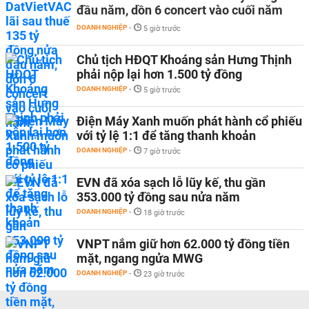
đầu năm, dồn 6 concert vào cuối năm
DOANH NGHIỆP
-
5 giờ trước
Chủ tịch HĐQT Khoáng sản Hưng Thịnh
phải nộp lại hơn 1.500 tỷ đồng
DOANH NGHIỆP
-
5 giờ trước
Điện Máy Xanh muốn phát hành cổ phiếu
với tỷ lệ 1:1 để tăng thanh khoản
DOANH NGHIỆP
-
7 giờ trước
EVN đã xóa sạch lỗ lũy kế, thu gần
353.000 tỷ đồng sau nửa năm
DOANH NGHIỆP
-
18 giờ trước
VNPT nắm giữ hơn 62.000 tỷ đồng tiền
mặt, ngang ngửa MWG
DOANH NGHIỆP
-
23 giờ trước