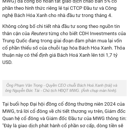
MWG) đã công bố hoàn tất giao dịch chào bán 5% cổ
phần theo hình thức riêng lẻ tại CTCP Đầu tư và Công
nghệ Bách Hóa Xanh cho nhà đầu tư trong tháng 4.
Không công bố chi tiết nhà đầu tư song theo nguồn tin
thân cận của
Reuters
từng
cho biết CDH Investments của
Trung Quốc đang trong giai đoạn đàm phán mua lại vốn
cổ phần thiểu số của chuỗi tạp hóa Bách Hóa Xanh. Thỏa
thuận này có thể định giá Bách Hoá Xanh lên tới 1,7 tỷ
USD.
Ông Phạm Văn Trọng - Quyền CEO chuỗi Bách Hoá Xanh (trái) và
ông Nguyễn Đức Tài - Chủ tịch HĐQT MWG. (Ảnh chụp màn hình).
Tại buổi họp Đại hội đồng cổ đông thường niên 2024 của
MWG, trả lời cổ đông về chi tiết thương vụ trên, Giám đốc
Quan hệ cổ đông và Giám đốc Đầu tư của MWG thông tin:
"Đây là giao dịch phát hành cổ phần sơ cấp, dòng tiền sẽ