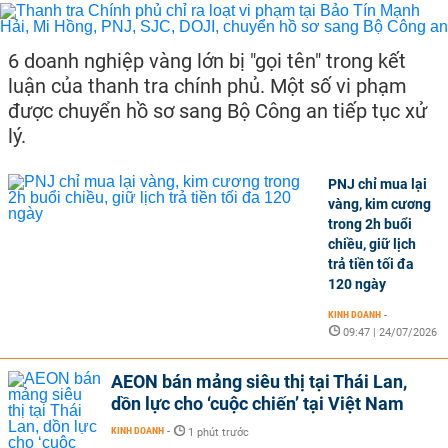
6 doanh nghiệp vàng lớn bị "gọi tên" trong kết
luận của thanh tra chính phủ. Một số vi phạm
được chuyển hồ sơ sang Bộ Công an tiếp tục xử
lý.
PNJ chỉ mua lại
vàng, kim cương
trong 2h buổi
chiều, giữ lịch
trả tiền tối đa
120 ngày
KINH DOANH
-
09:47 | 24/07/2026
AEON bán mảng siêu thị tại Thái Lan,
dồn lực cho ‘cuộc chiến’ tại Việt Nam
KINH DOANH
-
1 phút trước