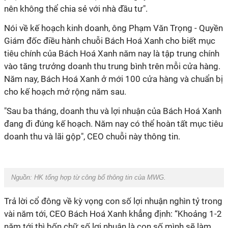
nên không thể chia sẻ với nhà đầu tư".
Nói về kế hoạch kinh doanh, ông Phạm Văn Trọng - Quyền
Giám đốc điều hành chuỗi Bách Hoá Xanh cho biết mục
tiêu chính của Bách Hoá Xanh năm nay là tập trung chính
vào tăng trưởng doanh thu trung bình trên mỗi cửa hàng.
Năm nay, Bách Hoá Xanh ở mới 100 cửa hàng và chuẩn bị
cho kế hoạch mở rộng năm sau.
"Sau ba tháng, doanh thu và lợi nhuận của Bách Hoá Xanh
đang đi đúng kế hoạch. Năm nay có thể hoàn tất mục tiêu
doanh thu và lãi gộp", CEO chuỗi này thông tin.
Nguồn: HK tổng hợp từ công bố thông tin của MWG.
Trả lời cổ đông về kỳ vọng con số lợi nhuận nghìn tỷ trong
vài năm tới, CEO Bách Hoá Xanh khẳng định: “Khoảng 1-2
năm tới thì bốn chữ số lợi nhuận là con số mình sẽ làm