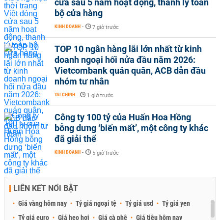
cửa sau 5 năm hoạt động, thanh lý toàn
bộ cửa hàng
KINH DOANH
-
7 giờ trước
TOP 10 ngân hàng lãi lớn nhất từ kinh
doanh ngoại hối nửa đầu năm 2026:
Vietcombank quán quân, ACB dẫn đầu
nhóm tư nhân
TÀI CHÍNH
-
1 giờ trước
Công ty 100 tỷ của Huấn Hoa Hồng
bỗng dưng ‘biến mất’, một công ty khác
đã giải thể
KINH DOANH
-
5 giờ trước
LIÊN KẾT NỔI BẬT
Giá vàng hôm nay
Tỷ giá ngoại tệ
Tỷ giá usd
Tỷ giá yen
Tỷ giá euro
Giá heo hơi
Giá cà phê
Giá tiêu hôm nay