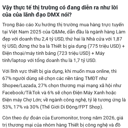
Vậy thực tế thị trường có đang diễn ra như lời
của của lãnh đạo DMX nói?
Trong Báo cáo Xu hướng thị trường mua hàng trực tuyến
tại Việt Nam 2025 của Q&Me, dẫn đầu là ngành hàng Làm
đẹp với doanh thu 2,4 tỷ USD, thứ hai là Nhà cửa với 1,87
tỷ USD, đứng thứ ba là Thiết bị gia dụng (775 triệu USD) +
Điện thoại/máy tính bảng (723 triệu USD) + Máy
tính/laptop với tổng doanh thu là 1,7 tỷ USD.
Với lĩnh vực thiết bị gia dụng, khi muốn mua online, thì
67% người dùng sẽ chọn các nền tảng TMĐT như
Shopee/Lazada, 27% chọn thương mại mạng xã hội như
Facebook/TikTok và 6% sẽ chọn Điện Máy Xanh hoặc
Điện máy Chợ Lớn; về ngành công nghệ, tỷ lệ tương ứng là
53%, 17% và 30% (Thế Giới Di Động/FPT Shop).
Còn theo dự đoán của Euromonitor, trong năm 2026, giá
trị thương mại của nhóm hàng Thiết bị công nghệ và đồ