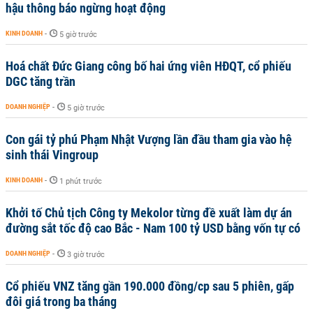
hậu thông báo ngừng hoạt động
KINH DOANH
-
5 giờ trước
Hoá chất Đức Giang công bố hai ứng viên HĐQT, cổ phiếu
DGC tăng trần
DOANH NGHIỆP
-
5 giờ trước
Con gái tỷ phú Phạm Nhật Vượng lần đầu tham gia vào hệ
sinh thái Vingroup
KINH DOANH
-
1 phút trước
Khởi tố Chủ tịch Công ty Mekolor từng đề xuất làm dự án
đường sắt tốc độ cao Bắc - Nam 100 tỷ USD bằng vốn tự có
DOANH NGHIỆP
-
3 giờ trước
Cổ phiếu VNZ tăng gần 190.000 đồng/cp sau 5 phiên, gấp
đôi giá trong ba tháng