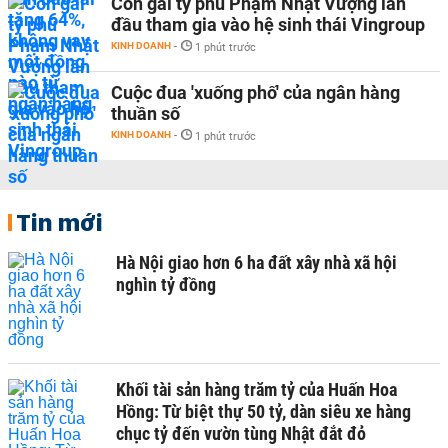
Con gái tỷ phú Phạm Nhật Vượng lần
đầu tham gia vào hệ sinh thái Vingroup
KINH DOANH
-
1 phút trước
Cuộc đua 'xuống phố' của ngân hàng
thuần số
KINH DOANH
-
1 phút trước
Tin mới
Hà Nội giao hơn 6 ha đất xây nhà xã hội
nghìn tỷ đồng
Khối tài sản hàng trăm tỷ của Huấn Hoa
Hồng: Từ biệt thự 50 tỷ, dàn siêu xe hàng
chục tỷ đến vườn tùng Nhật đắt đỏ