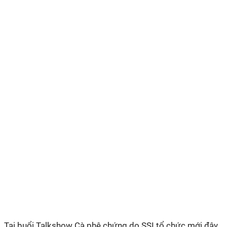
Tại buổi Talkshow Cà phê chứng do SSI tổ chức mới đây,