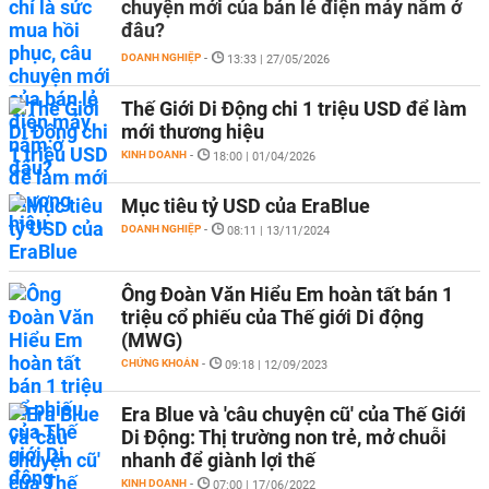
chuyện mới của bán lẻ điện máy nằm ở
đâu?
DOANH NGHIỆP
-
13:33 | 27/05/2026
Thế Giới Di Động chi 1 triệu USD để làm
mới thương hiệu
KINH DOANH
-
18:00 | 01/04/2026
Mục tiêu tỷ USD của EraBlue
DOANH NGHIỆP
-
08:11 | 13/11/2024
Ông Đoàn Văn Hiểu Em hoàn tất bán 1
triệu cổ phiếu của Thế giới Di động
(MWG)
CHỨNG KHOÁN
-
09:18 | 12/09/2023
Era Blue và 'câu chuyện cũ' của Thế Giới
Di Động: Thị trường non trẻ, mở chuỗi
nhanh để giành lợi thế
KINH DOANH
-
07:00 | 17/06/2022