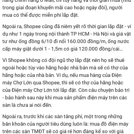
hàng chính hãng ở Mall, thì tùy hãng và thời gian mua (như
trong giai đoạn khuyến mãi cao hoặc ngày đôi), người
mua có thể được miễn phí lắp đặt.
Ngoài ra, Shopee cũng đã niêm yết rõ thời gian lắp đặt - ví
dụ như 1 ngày trong nội thành TP HCM - Hà Nội và giá vật
tư như ống đồng 6/10 đi nổi 160.000 đồng/m, ống nước
cấp máy giặt dưới 1 - 1,5m có giá 120.000 đồng/cái…
Vì Shopee không có đội ngũ thợ lắp đặt nên họ sẽ thuê
ngoài hoặc tùy vào hãng hoặc nhà bán mà sẽ có thợ của
hãng hoặc của nhà bán. Ví dụ, nếu mua hàng của Điện
máy Chợ Lớn qua Shopee, thì sẽ có thợ của hãng hoặc
của Điện máy Chợ Lớn tới lắp đặt. Còn câu chuyện bảo trì
- bảo hành sau này khi mua sản phẩm điện máy trên các
sàn là chưa ai nói đến.
Ngoài ra, trước khi các sàn tăng phí, một trong những
băn khoăn của người tiêu dùng luôn là: mua đồ điện máy
trên các sàn TMĐT sẽ có giá rẻ hơn đáng kể so với giá