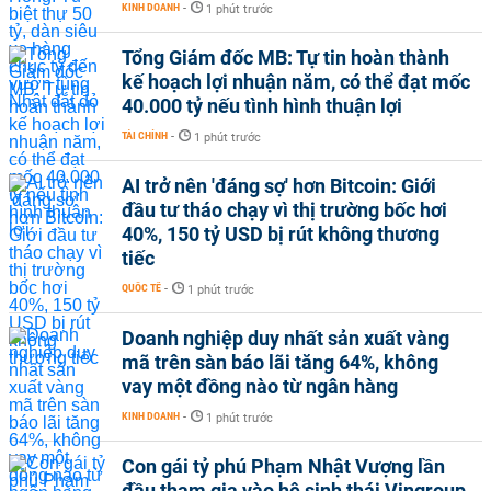
KINH DOANH
-
1 phút trước
Tổng Giám đốc MB: Tự tin hoàn thành
kế hoạch lợi nhuận năm, có thể đạt mốc
40.000 tỷ nếu tình hình thuận lợi
TÀI CHÍNH
-
1 phút trước
AI trở nên 'đáng sợ' hơn Bitcoin: Giới
đầu tư tháo chạy vì thị trường bốc hơi
40%, 150 tỷ USD bị rút không thương
tiếc
QUỐC TẾ
-
1 phút trước
Doanh nghiệp duy nhất sản xuất vàng
mã trên sàn báo lãi tăng 64%, không
vay một đồng nào từ ngân hàng
KINH DOANH
-
1 phút trước
Con gái tỷ phú Phạm Nhật Vượng lần
đầu tham gia vào hệ sinh thái Vingroup