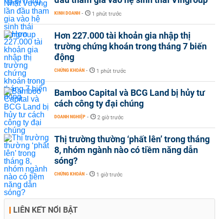
KINH DOANH
-
1 phút trước
Hơn 227.000 tài khoản gia nhập thị
trường chứng khoán trong tháng 7 biến
động
CHỨNG KHOÁN
-
1 phút trước
Bamboo Capital và BCG Land bị hủy tư
cách công ty đại chúng
DOANH NGHIỆP
-
2 giờ trước
Thị trường thường ‘phất lên’ trong tháng
8, nhóm ngành nào có tiềm năng dẫn
sóng?
CHỨNG KHOÁN
-
1 giờ trước
LIÊN KẾT NỔI BẬT