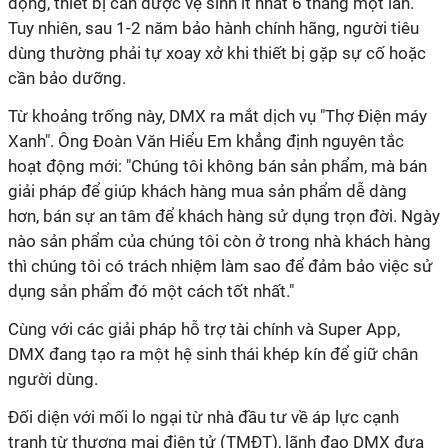
động, thiết bị cần được vệ sinh ít nhất 6 tháng một lần.
Tuy nhiên, sau 1-2 năm bảo hành chính hãng, người tiêu
dùng thường phải tự xoay xở khi thiết bị gặp sự cố hoặc
cần bảo dưỡng.
Từ khoảng trống này, DMX ra mắt dịch vụ "Thợ Điện máy
Xanh". Ông Đoàn Văn Hiểu Em khẳng định nguyên tắc
hoạt động mới: "Chúng tôi không bán sản phẩm, mà bán
giải pháp để giúp khách hàng mua sản phẩm dễ dàng
hơn, bán sự an tâm để khách hàng sử dụng trọn đời. Ngày
nào sản phẩm của chúng tôi còn ở trong nhà khách hàng
thì chúng tôi có trách nhiệm làm sao để đảm bảo việc sử
dụng sản phẩm đó một cách tốt nhất."
Cùng với các giải pháp hỗ trợ tài chính và Super App,
DMX đang tạo ra một hệ sinh thái khép kín để giữ chân
người dùng.
Đối diện với mối lo ngại từ nhà đầu tư về áp lực cạnh
tranh từ thương mại điện tử (TMĐT), lãnh đạo DMX đưa