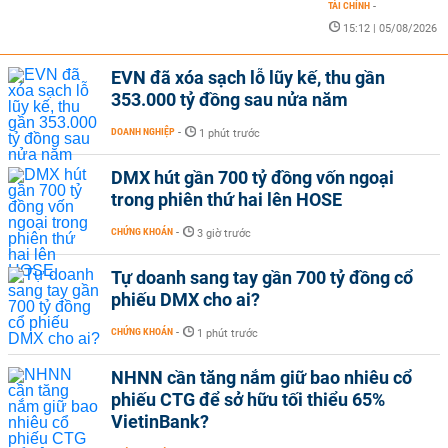
TÀI CHÍNH
-
15:12 | 05/08/2026
EVN đã xóa sạch lỗ lũy kế, thu gần
353.000 tỷ đồng sau nửa năm
DOANH NGHIỆP
-
1 phút trước
DMX hút gần 700 tỷ đồng vốn ngoại
trong phiên thứ hai lên HOSE
CHỨNG KHOÁN
-
3 giờ trước
Tự doanh sang tay gần 700 tỷ đồng cổ
phiếu DMX cho ai?
CHỨNG KHOÁN
-
1 phút trước
NHNN cần tăng nắm giữ bao nhiêu cổ
phiếu CTG để sở hữu tối thiểu 65%
VietinBank?