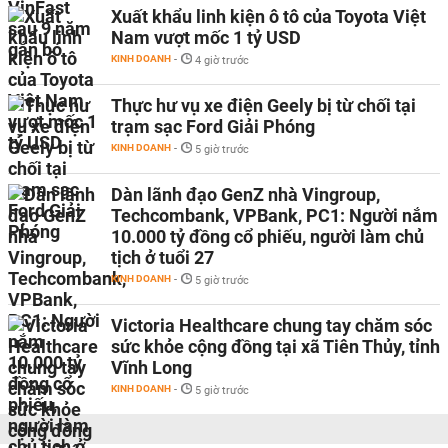
Xuất khẩu linh kiện ô tô của Toyota Việt
Nam vượt mốc 1 tỷ USD
KINH DOANH
-
4 giờ trước
Thực hư vụ xe điện Geely bị từ chối tại
trạm sạc Ford Giải Phóng
KINH DOANH
-
5 giờ trước
Dàn lãnh đạo GenZ nhà Vingroup,
Techcombank, VPBank, PC1: Người nắm
10.000 tỷ đồng cổ phiếu, người làm chủ
tịch ở tuổi 27
KINH DOANH
-
5 giờ trước
Victoria Healthcare chung tay chăm sóc
sức khỏe cộng đồng tại xã Tiên Thủy, tỉnh
Vĩnh Long
KINH DOANH
-
5 giờ trước