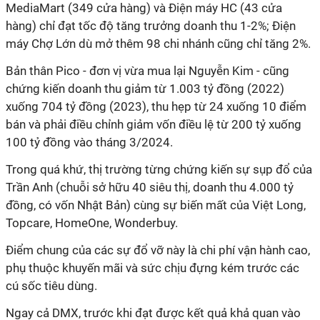
MediaMart (349 cửa hàng) và Điện máy HC (43 cửa
hàng) chỉ đạt tốc độ tăng trưởng doanh thu 1-2%; Điện
máy Chợ Lớn dù mở thêm 98 chi nhánh cũng chỉ tăng 2%.
Bản thân Pico - đơn vị vừa mua lại Nguyễn Kim - cũng
chứng kiến doanh thu giảm từ 1.003 tỷ đồng (2022)
xuống 704 tỷ đồng (2023), thu hẹp từ 24 xuống 10 điểm
bán và phải điều chỉnh giảm vốn điều lệ từ 200 tỷ xuống
100 tỷ đồng vào tháng 3/2024.
Trong quá khứ, thị trường từng chứng kiến sự sụp đổ của
Trần Anh (chuỗi sở hữu 40 siêu thị, doanh thu 4.000 tỷ
đồng, có vốn Nhật Bản) cùng sự biến mất của Việt Long,
Topcare, HomeOne, Wonderbuy.
Điểm chung của các sự đổ vỡ này là chi phí vận hành cao,
phụ thuộc khuyến mãi và sức chịu đựng kém trước các
cú sốc tiêu dùng.
Ngay cả DMX, trước khi đạt được kết quả khả quan vào