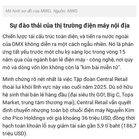
Mô hình sơ đồ của MWG. Nguồn: MWG
Sự đào thải của thị trường điện máy nội địa
Chiến lược tái cấu trúc toàn diện, và tiến ra nước ngoài
của DMX không diễn ra một cách ngẫu nhiên. Nó là phản
ứng tất yếu trước một chu kỳ sàng lọc trong vòng 15
năm qua của ngành bán lẻ điện máy - công nghệ, nơi quy
mô và dòng vốn lớn không còn là "kim bài miễn tử".
Minh chứng rõ nét nhất là việc Tập đoàn Central Retail
thoái lui khỏi lĩnh vực này vào cuối năm 2025. Dù sở hữu
hệ sinh thái bán lẻ hàng đầu (đại siêu thị GO!, Big C, Tops
Market, trung tâm thương mại), Central Retail vẫn quyết
định chuyển nhượng toàn bộ chuỗi điện máy Nguyễn Kim
cho Pico Holdings với giá khoảng 36 triệu USD, đồng thời
hạch toán khoản lỗ suy giảm tài sản gần 5,9 tỉ baht (186,7
triệu USD).