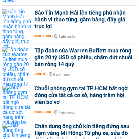
Bảo Tín Mạnh Hải lên tiếng phủ nhận
hành vi thao túng, găm hàng, đẩy giá,
trục lợi
KINH DOANH
-
1 giờ trước
Tập đoàn của Warren Buffett mua ròng
gần 20 tỷ USD cổ phiếu, chấm dứt chuỗi
bán ròng 14 quý
QUỐC TẾ
-
6 giờ trước
Chuỗi phòng gym tại TP HCM bất ngờ
đóng cửa tất cả cơ sở, hàng trăm hội
viên bơ vơ
KINH DOANH
-
7 giờ trước
Chân dung ông chủ kín tiếng đứng sau
tiệm vàng Mi Hồng: Từ phụ xe, sửa đồ