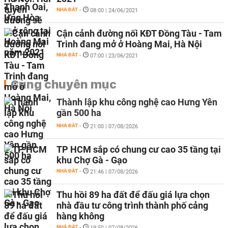
NHÀ ĐẤT
-
08:00 | 24/06/2021
Cận cảnh đường nối KĐT Đồng Tàu - Tam
Trinh đang mở ở Hoàng Mai, Hà Nội
NHÀ ĐẤT
-
07:00 | 23/06/2021
Cùng chuyên mục
Thành lập khu công nghệ cao Hưng Yên
gần 500 ha
NHÀ ĐẤT
-
21:00 | 07/08/2026
TP HCM sắp có chung cư cao 35 tầng tại
khu Chợ Gà - Gạo
NHÀ ĐẤT
-
21:46 | 07/08/2026
Thu hồi 89 ha đất để đấu giá lựa chọn
nhà đầu tư công trình thành phố cảng
hàng không
NHÀ ĐẤT
-
19:50 | 07/08/2026