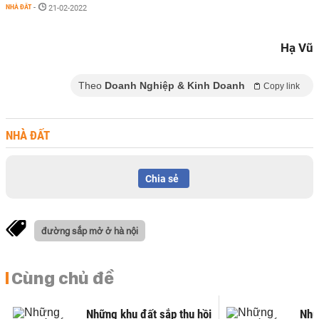
NHÀ ĐẤT
-
21-02-2022
Hạ Vũ
Theo
Doanh Nghiệp & Kinh Doanh
Copy link
NHÀ ĐẤT
Chia sẻ
đường sắp mở ở hà nội
Cùng chủ đề
Những khu đất sắp thu hồi
Nhữ