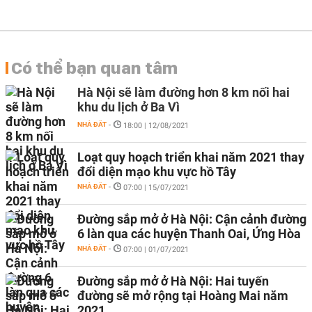
Có thể bạn quan tâm
Hà Nội sẽ làm đường hơn 8 km nối hai
khu du lịch ở Ba Vì
NHÀ ĐẤT
-
18:00 | 12/08/2021
Loạt quy hoạch triển khai năm 2021 thay
đổi diện mạo khu vực hồ Tây
NHÀ ĐẤT
-
07:00 | 15/07/2021
Đường sắp mở ở Hà Nội: Cận cảnh đường
6 làn qua các huyện Thanh Oai, Ứng Hòa
NHÀ ĐẤT
-
07:00 | 01/07/2021
Đường sắp mở ở Hà Nội: Hai tuyến
đường sẽ mở rộng tại Hoàng Mai năm
2021