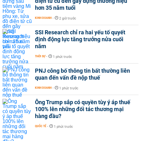
điện tử cũ đến gây dựng thương hiệu
hơn 35 năm tuổi
KINH DOANH
-
2 giờ trước
SSI Research chỉ ra hai yếu tố quyết
định động lực tăng trưởng nửa cuối
năm
THỜI SỰ
-
1 phút trước
PNJ công bố thông tin bất thường liên
quan đến vấn đề nộp thuế
KINH DOANH
-
1 phút trước
Ông Trump sắp có quyền tùy ý áp thuế
100% lên những đối tác thương mại
hàng đầu?
QUỐC TẾ
-
1 phút trước