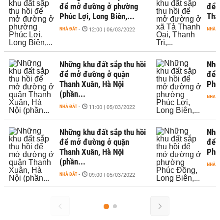
để mở đường ở phường
để 
Phúc Lợi, Long Biên,...
Than
NHÀ ĐẤT
-
NHÀ Đ
12:00 | 06/03/2022
Những khu đất sắp thu hồi
Nhữ
để mở đường ở quận
để 
Thanh Xuân, Hà Nội
Phúc
(phần...
NHÀ Đ
NHÀ ĐẤT
-
11:00 | 05/03/2022
Những khu đất sắp thu hồi
Nhữ
để mở đường ở quận
để 
Thanh Xuân, Hà Nội
Phú
(phần...
NHÀ Đ
NHÀ ĐẤT
-
09:00 | 05/03/2022