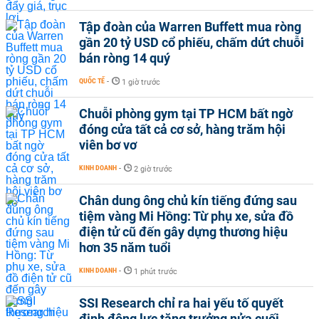
Tập đoàn của Warren Buffett mua ròng
gần 20 tỷ USD cổ phiếu, chấm dứt chuỗi
bán ròng 14 quý
QUỐC TẾ
-
1 giờ trước
Chuỗi phòng gym tại TP HCM bất ngờ
đóng cửa tất cả cơ sở, hàng trăm hội
viên bơ vơ
KINH DOANH
-
2 giờ trước
Chân dung ông chủ kín tiếng đứng sau
tiệm vàng Mi Hồng: Từ phụ xe, sửa đồ
điện tử cũ đến gây dựng thương hiệu
hơn 35 năm tuổi
KINH DOANH
-
1 phút trước
SSI Research chỉ ra hai yếu tố quyết
định động lực tăng trưởng nửa cuối