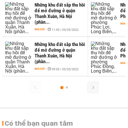
Những khu đất sắp thu hồi
Nhữ
để mở đường ở quận
để 
Thanh Xuân, Hà Nội
Phúc
(phần...
NHÀ Đ
NHÀ ĐẤT
-
11:00 | 05/03/2022
Những khu đất sắp thu hồi
Nhữ
để mở đường ở quận
để 
Thanh Xuân, Hà Nội
Phú
(phần...
NHÀ Đ
NHÀ ĐẤT
-
09:00 | 05/03/2022
Có thể bạn quan tâm