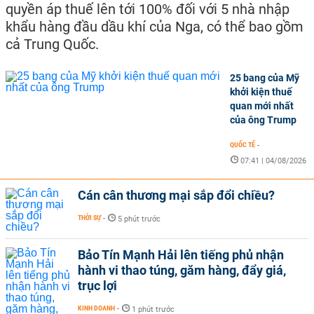
quyền áp thuế lên tới 100% đối với 5 nhà nhập
khẩu hàng đầu dầu khí của Nga, có thể bao gồm
cả Trung Quốc.
25 bang của Mỹ
khởi kiện thuế
quan mới nhất
của ông Trump
QUỐC TẾ
-
07:41 | 04/08/2026
Cán cân thương mại sắp đổi chiều?
THỜI SỰ
-
5 phút trước
Bảo Tín Mạnh Hải lên tiếng phủ nhận
hành vi thao túng, găm hàng, đẩy giá,
trục lợi
KINH DOANH
-
1 phút trước