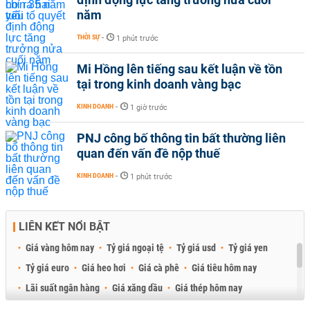
năm
THỜI SỰ
-
1 phút trước
Mi Hồng lên tiếng sau kết luận về tồn
tại trong kinh doanh vàng bạc
KINH DOANH
-
1 giờ trước
PNJ công bố thông tin bất thường liên
quan đến vấn đề nộp thuế
KINH DOANH
-
1 phút trước
LIÊN KẾT NỔI BẬT
Giá vàng hôm nay
Tỷ giá ngoại tệ
Tỷ giá usd
Tỷ giá yen
Tỷ giá euro
Giá heo hơi
Giá cà phê
Giá tiêu hôm nay
Lãi suất ngân hàng
Giá xăng dầu
Giá thép hôm nay
Giá sầu riêng
Giá thịt heo
Giá gạo
Giá cao su