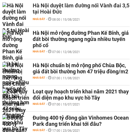
Hà Nội duyệt làm đường nối Vành đai 3,5
tại Hoài Đức
NHÀ ĐẤT
-
08:00 | 15/08/2021
Hà Nội mở rộng đường Phan Kế Bính, giá
đất bồi thường ngang ngửa nhiều tuyến
phố cổ
NHÀ ĐẤT
-
07:00 | 12/08/2021
Hà Nội chuẩn bị mở rộng phố Chùa Bộc,
giá đất bồi thường hơn 47 triệu đồng/m2
NHÀ ĐẤT
-
07:00 | 11/08/2021
Loạt quy hoạch triển khai năm 2021 thay
đổi diện mạo khu vực hồ Tây
NHÀ ĐẤT
-
07:00 | 15/07/2021
Đường 400 tỷ đồng gần Vinhomes Ocean
Park đang triển khai tới đâu?
NHÀ ĐẤT
-
17:00 | 23/06/2021