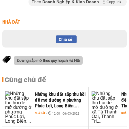
Theo
Doanh Nghiệp & Kinh Doanh
Copy link
NHÀ ĐẤT
Chia sẻ
Đường sắp mở theo quy hoạch Hà Nội
Cùng chủ đề
Những khu đất sắp thu hồi
Nhữ
để mở đường ở phường
để 
Phúc Lợi, Long Biên,...
Than
NHÀ ĐẤT
-
NHÀ Đ
12:00 | 06/03/2022