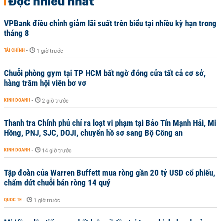
Đọc nhiều nhất
VPBank điều chỉnh giảm lãi suất trên biểu tại nhiều kỳ hạn trong
tháng 8
TÀI CHÍNH
-
1 giờ trước
Chuỗi phòng gym tại TP HCM bất ngờ đóng cửa tất cả cơ sở,
hàng trăm hội viên bơ vơ
KINH DOANH
-
2 giờ trước
Thanh tra Chính phủ chỉ ra loạt vi phạm tại Bảo Tín Mạnh Hải, Mi
Hồng, PNJ, SJC, DOJI, chuyển hồ sơ sang Bộ Công an
KINH DOANH
-
14 giờ trước
Tập đoàn của Warren Buffett mua ròng gần 20 tỷ USD cổ phiếu,
chấm dứt chuỗi bán ròng 14 quý
QUỐC TẾ
-
1 giờ trước