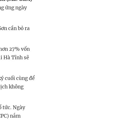
ng ứng ngày
Sơn cần bỏ ra
 hơn 27% vốn
i Hà Tĩnh sẽ
ký cuối cùng để
dịch không
ổ tức. Ngày
CPC)
nắm