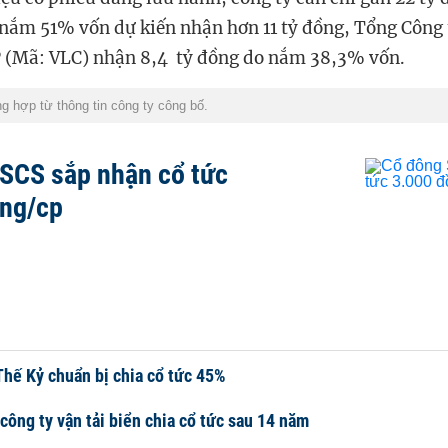
nắm 51% vốn dự kiến nhận hơn 11 tỷ đồng,
Tổng Công 
 (
Mã:
VLC)
nhận 8,4 tỷ đồng do nắm 38,3% vốn.
g hợp từ thông tin công ty công bố.
SCS sắp nhận cổ tức
ng/cp
Thế Kỷ chuẩn bị chia cổ tức 45%
công ty vận tải biển chia cổ tức sau 14 năm