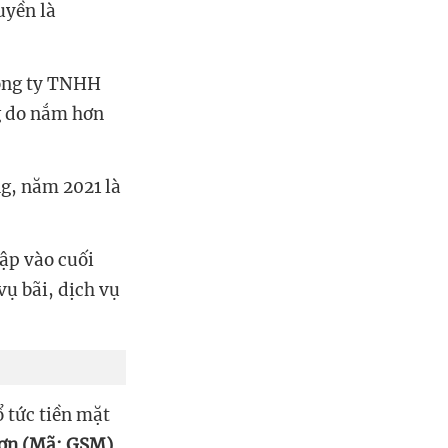
uyền là
 Công ty TNHH
g do nắm hơn
ng, năm 2021 là
ập vào cuối
vụ bãi, dịch vụ
 tức tiền mặt
ơn (Mã: GSM)