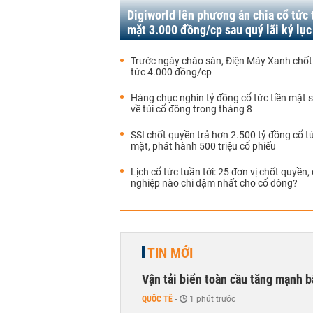
Digiworld lên phương án chia cổ tức 
mặt 3.000 đồng/cp sau quý lãi kỷ lục
Trước ngày chào sàn, Điện Máy Xanh chốt 
tức 4.000 đồng/cp
Hàng chục nghìn tỷ đồng cổ tức tiền mặt 
về túi cổ đông trong tháng 8
SSI chốt quyền trả hơn 2.500 tỷ đồng cổ tứ
mặt, phát hành 500 triệu cổ phiếu
Lịch cổ tức tuần tới: 25 đơn vị chốt quyền
nghiệp nào chi đậm nhất cho cổ đông?
TIN MỚI
Vận tải biển toàn cầu tăng mạnh b
QUỐC TẾ
-
1 phút trước