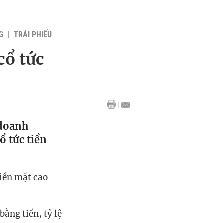
G
TRÁI PHIẾU
cổ tức
 doanh
ổ tức tiền
 tiền mặt cao
ằng tiền, tỷ lệ