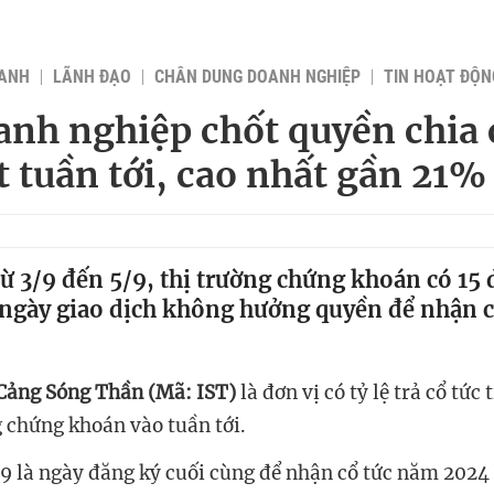
OANH
LÃNH ĐẠO
CHÂN DUNG DOANH NGHIỆP
TIN HOẠT ĐỘN
anh nghiệp chốt quyền chia 
t tuần tới, cao nhất gần 21%
ừ 3/9 đến 5/9, thị trường chứng khoán có 15
ngày giao dịch không hưởng quyền để nhận c
Cảng Sóng Thần (Mã: IST)
là đơn vị có tỷ lệ trả cổ tức
g chứng khoán vào tuần tới.
9 là ngày đăng ký cuối cùng để nhận cổ tức năm 2024 b