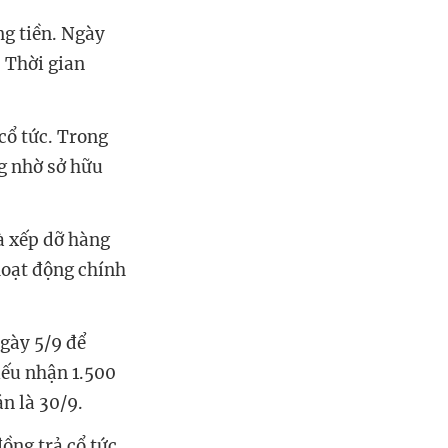
g tiền. Ngày
 Thời gian
 cổ tức. Trong
g nhờ sở hữu
à xếp dỡ hàng
hoạt động chính
ngày
5/9
để
hiếu nhận 1.500
án là
30/9
.
đồng
trả cổ tức
.