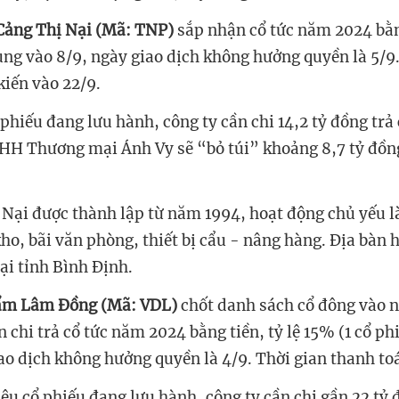
ảng Thị Nại (Mã: TNP)
sắp nhận cổ tức năm 2024 bằn
ùng vào 8/9, ngày giao dịch không hưởng quyền là 5/9.
kiến vào 22/9.
ổ phiếu đang lưu hành, công ty cần chi 14,2 tỷ đồng trả
HH Thương mại Ánh Vy sẽ “bỏ túi” khoảng 8,7 tỷ đồn
 Nại được thành lập
từ năm
1994
,
hoạt động chủ yếu l
kho, bãi văn phòng, thiết bị cẩu - nâng hàng. Địa bàn 
tại
tỉnh Bình Định.
ẩm Lâm Đồng (
Mã
: VDL)
chốt danh sách cổ đông vào 
n chi trả cổ tức năm 2024 bằng tiền
, tỷ lệ 15% (1 cổ p
ao dịch không hưởng quyền là 4/9.
Thời gian thanh to
iệu
cổ phiếu đang lưu hành, công ty
cần chi
gần
22
tỷ 