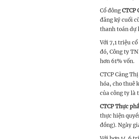
Cổ đông
CTCP C
đăng ký cuối c
thanh toán dự 
Với 7,1 triệu c
đó, Công ty TN
hơn 61% vốn.
CTCP
Cảng Thị
hóa, cho thuê 
của công ty là
CTCP Thực ph
thực hiện quyề
đồng). Ngày gi
Với
hơn 14,6
tr