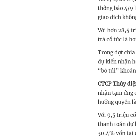
thông báo 4/9 
giao dịch khôn
Với hơn 28,5 t
trả cổ tức là h
Trong đợt chi
dự kiến nhận h
“bỏ túi” khoản
CTCP Thủy điệ
nhận tạm ứng c
hưởng quyền là
Với 9,5 triệu c
thanh toán dự k
30
,
4%
vốn tại