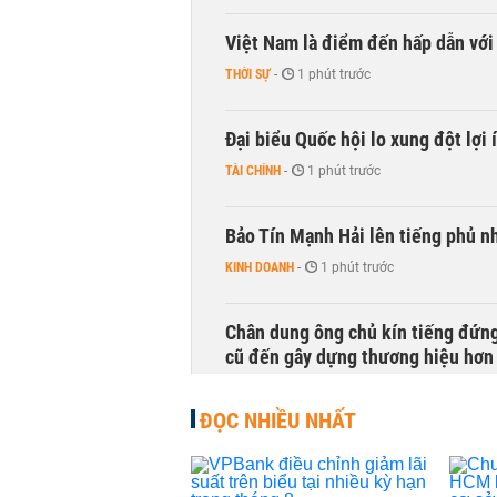
Việt Nam là điểm đến hấp dẫn vớ
THỜI SỰ
-
1 phút trước
Đại biểu Quốc hội lo xung đột lợi 
TÀI CHÍNH
-
1 phút trước
Bảo Tín Mạnh Hải lên tiếng phủ nh
KINH DOANH
-
1 phút trước
Chân dung ông chủ kín tiếng đứng
cũ đến gây dựng thương hiệu hơn
KINH DOANH
-
1 phút trước
ĐỌC NHIỀU NHẤT
Việt Nam hút khách Ấn Độ, cạnh tr
THỜI SỰ
-
1 phút trước