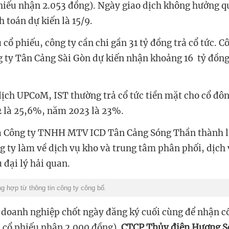
hiếu nhận 2.053 đồng). Ngày giao dịch không hưởng q
 toán dự kiến là
15/9
.
u cổ phiếu, công ty cần chi gần 31 tỷ đồng trả cổ tức.
 ty Tân Cảng Sài Gòn dự kiến nhận khoảng 16 tỷ đồn
 dịch UPCoM, IST thường trả cổ tức tiền mặt cho cổ đô
 là 25,6%, năm 2023 là 23%.
là Công ty TNHH MTV ICD Tân Cảng Sóng Thần thành l
 ty làm về dịch vụ kho và trung tâm phân phối, dịch 
ụ đại lý hải quan.
g hợp từ thông tin công ty công bố.
a doanh nghiệp chốt ngày đăng ký cuối cùng để nhận cổ
(1 cổ phiếu nhận 2.000 đồng).
CTCP Thủy điện Hương S