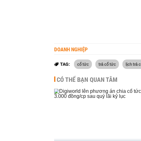
DOANH NGHIỆP
cổ tức
trả cổ tức
lịch trả 
TAG:
CÓ THỂ BẠN QUAN TÂM