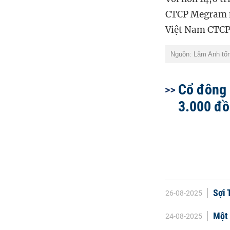
CTCP
Megram
Việt Nam CTCP
Nguồn: Lâm Anh tổn
Cổ đông 
3.000 đồ
Sợi 
26-08-2025
Một 
24-08-2025