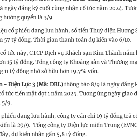
là ngày đăng ký cuối cùng nhận cổ tức năm 2024. Tươ
g hưởng quyền là 3/9.
riệu cổ phiếu đang lưu hành, số tiền Thuỷ điện Hương 
ơn 57 tỷ đồng. Thời gian thanh toán dự kiến vào 6/10.
a cổ tức này, CTCP Dịch vụ Khách sạn Kim Thành nắm
ơn 15 tỷ đồng. Tổng công ty Khoáng sản và Thương mạ
g 11 tỷ đồng nhờ sở hữu hơn 19,7% vốn.
n - Điện Lực 3 (Mã: DRL)
thông báo 8/9 là ngày đăng 
ổ tức tiền mặt đợt 1 năm 2025. Tương ứng ngày giao 
 5/9.
ổ phiếu đang lưu hành, công ty cần chi 19 tỷ đồng trả c
iến là 29/9.
Tổng công ty Điện lực miền Trung (EVN
 đây
,
dự kiến nhận
gần 5
,
8 tỷ
đồng.