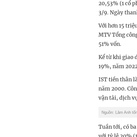
20,53% (1 cổ p
3/9.
Ngày thanh
Với
hơn 15 triệ
MTV Tổng công
51% vốn.
Kể từ khi giao
19%, năm 2022
IST tiền thân 
năm 2000. Công
vận tải, dịch v
Nguồn: Lâm Anh tổn
Tuần tới, có b
với tỷ lệ 20% 