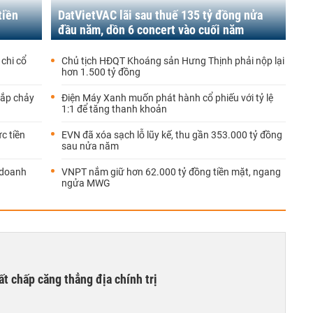
tiền
DatVietVAC lãi sau thuế 135 tỷ đồng nửa
đầu năm, dồn 6 concert vào cuối năm
chi cổ
Chủ tịch HĐQT Khoáng sản Hưng Thịnh phải nộp lại
hơn 1.500 tỷ đồng
sắp chảy
Điện Máy Xanh muốn phát hành cổ phiếu với tỷ lệ
1:1 để tăng thanh khoản
c tiền
EVN đã xóa sạch lỗ lũy kế, thu gần 353.000 tỷ đồng
sau nửa năm
, doanh
VNPT nắm giữ hơn 62.000 tỷ đồng tiền mặt, ngang
ngửa MWG
ất chấp căng thẳng địa chính trị