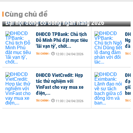
Cùng chủ đề
Đại hội đồng cổ đông ngân hàng 2026
ĐHĐCĐ TPBank: Chủ tịch
ĐHĐ
Đỗ Minh Phú đặt mục tiêu
Ngô
'lãi vạn tỷ', chốt...
đàm
TÀI CHÍNH
-
TÀI C
12:00 | 24/04/2026
ĐHĐCĐ VietCredit: Hợp
ĐHĐ
tác thử nghiệm với
đạo
VinFast cho vay mua xe
giữ
điện,...
ban.
TÀI CHÍNH
-
TÀI C
11:00 | 24/04/2026