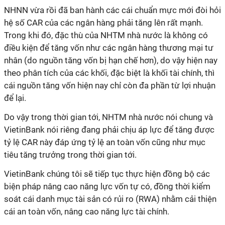
NHNN vừa rồi đã ban hành các cái chuẩn mực mới đòi hỏi
hệ số CAR của các ngân hàng phải tăng lên rất mạnh.
Trong khi đó, đặc thù của NHTM nhà nước là không có
điều kiện để tăng vốn như các ngân hàng thương mại tư
nhân (do nguồn tăng vốn bị hạn chế hơn), do vậy hiện nay
theo phân tích của các khối, đặc biệt là khối tài chính, thì
cái nguồn tăng vốn hiện nay chỉ còn đa phần từ lợi nhuận
để lại.
Do vậy trong thời gian tới, NHTM nhà nước nói chung và
VietinBank nói riêng đang phải chịu áp lực để tăng được
tỷ lệ CAR này đáp ứng tỷ lệ an toàn vốn cũng như mục
tiêu tăng trưởng trong thời gian tới.
VietinBank chúng tôi sẽ tiếp tục thực hiện đồng bộ các
biện pháp nâng cao năng lực vốn tự có, đồng thời kiểm
soát cái danh mục tài sản có rủi ro (RWA) nhằm cải thiện
cái an toàn vốn, nâng cao năng lực tài chính.