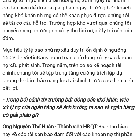
Chúng tôi thực hiện phân luồng nợ sớm ngay từ nhóm 1
có dấu hiệu để đưa ra giải pháp ngay. Trường hợp khách
hàng khó khăn nhưng có thể khắc phục được, chúng tôi
sẽ tái cơ cấu hỗ trợ. Trường hợp khó vượt qua, chúng tôi
chuyển sang phương án xử lý thu hồi nợ, xử lý tài sản bảo
đảm.
Mục tiêu tỷ lệ bao phủ nợ xấu duy trì ổn định ở ngưỡng
160% để VietinBank hoàn toàn chủ động xử lý các khoản
nợ xấu phát sinh. Trong năm, trên cơ sở kế hoạch tài
chính, chúng tôi sẽ tập trung tăng cường trích lập dự
phòng để đảm bảo năng lực tài chính trước các diễn biến
bất lợi.
- Trong bối cảnh thị trường bất động sản khó khăn, việc
xử lý nợ của ngân hàng sẽ ảnh hưởng ra sao và ngân hàng
có giải pháp gì?
Ông Nguyễn Thế Huân - Thành viên HĐQT:
Đặc thù hiện
nay về các tài sản bảo đảm đối với các khoản nợ thì phần