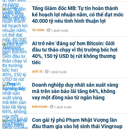
Tổng Giám đốc MB: Tự tin hoàn thành
kế hoạch lợi nhuận năm, có thể đạt mốc
40.000 tỷ nếu tình hình thuận lợi
TÀI CHÍNH
-
1 phút trước
AI trở nên 'đáng sợ' hơn Bitcoin: Giới
đầu tư tháo chạy vì thị trường bốc hơi
40%, 150 tỷ USD bị rút không thương
tiếc
QUỐC TẾ
-
1 phút trước
Doanh nghiệp duy nhất sản xuất vàng
mã trên sàn báo lãi tăng 64%, không
vay một đồng nào từ ngân hàng
KINH DOANH
-
1 phút trước
Con gái tỷ phú Phạm Nhật Vượng lần
đầu tham gia vào hệ sinh thái Vingroup