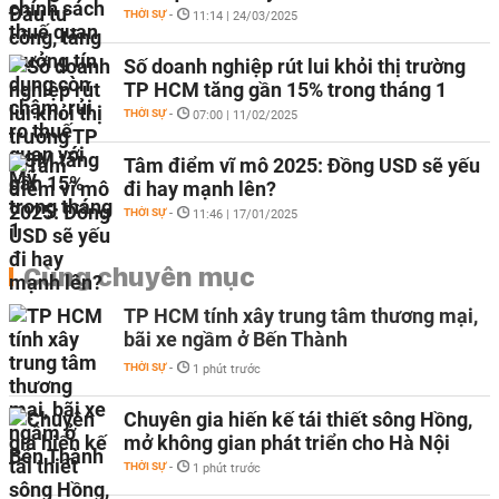
THỜI SỰ
-
11:14 | 24/03/2025
Số doanh nghiệp rút lui khỏi thị trường
TP HCM tăng gần 15% trong tháng 1
THỜI SỰ
-
07:00 | 11/02/2025
Tâm điểm vĩ mô 2025: Đồng USD sẽ yếu
đi hay mạnh lên?
THỜI SỰ
-
11:46 | 17/01/2025
Cùng chuyên mục
TP HCM tính xây trung tâm thương mại,
bãi xe ngầm ở Bến Thành
THỜI SỰ
-
1 phút trước
Chuyên gia hiến kế tái thiết sông Hồng,
mở không gian phát triển cho Hà Nội
THỜI SỰ
-
1 phút trước