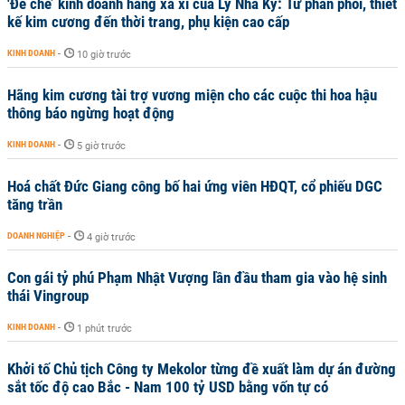
'Đế chế’ kinh doanh hàng xa xỉ của Lý Nhã Kỳ: Từ phân phối, thiết
kế kim cương đến thời trang, phụ kiện cao cấp
KINH DOANH
-
10 giờ trước
Hãng kim cương tài trợ vương miện cho các cuộc thi hoa hậu
thông báo ngừng hoạt động
KINH DOANH
-
5 giờ trước
Hoá chất Đức Giang công bố hai ứng viên HĐQT, cổ phiếu DGC
tăng trần
DOANH NGHIỆP
-
4 giờ trước
Con gái tỷ phú Phạm Nhật Vượng lần đầu tham gia vào hệ sinh
thái Vingroup
KINH DOANH
-
1 phút trước
Khởi tố Chủ tịch Công ty Mekolor từng đề xuất làm dự án đường
sắt tốc độ cao Bắc - Nam 100 tỷ USD bằng vốn tự có