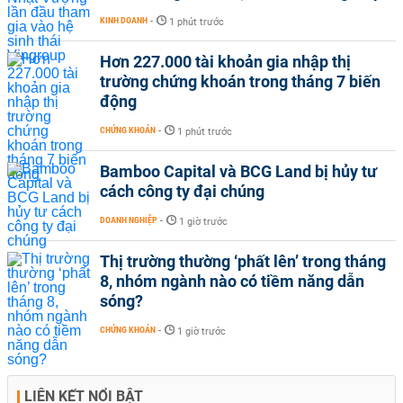
KINH DOANH
-
1 phút trước
Hơn 227.000 tài khoản gia nhập thị
trường chứng khoán trong tháng 7 biến
động
CHỨNG KHOÁN
-
1 phút trước
Bamboo Capital và BCG Land bị hủy tư
cách công ty đại chúng
DOANH NGHIỆP
-
1 giờ trước
Thị trường thường ‘phất lên’ trong tháng
8, nhóm ngành nào có tiềm năng dẫn
sóng?
CHỨNG KHOÁN
-
1 giờ trước
LIÊN KẾT NỔI BẬT