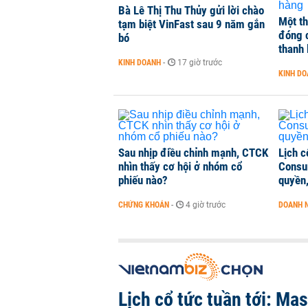
TOP 10 ngân hàng lãi lớn nhất từ
Bà Lê Thị Thu Thủy gửi lời chào
Một th
tạm biệt VinFast sau 9 năm gắn
Vietcombank quán quân, ACB dẫn
đóng 
bó
TÀI CHÍNH
-
1 phút trước
thanh 
KINH DOANH
-
17 giờ trước
KINH D
Vì sao bỗng dưng đứng tên doanh
KINH DOANH
-
39 phút trước
Sau nhịp điều chỉnh mạnh, CTCK
Lịch c
nhìn thấy cơ hội ở nhóm cổ
Consu
phiếu nào?
quyền,
CHỨNG KHOÁN
-
4 giờ trước
DOANH 
Lịch cổ tức tuần tới: Ma