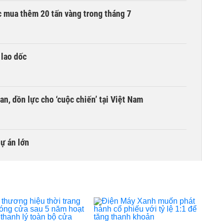
 mua thêm 20 tấn vàng trong tháng 7
 lao dốc
an, dồn lực cho ‘cuộc chiến’ tại Việt Nam
dự án lớn
umer, BSR, MBBank chốt quyền, tỷ lệ cao nhất 100%