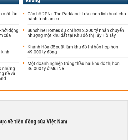
ền một lần
Căn hộ 2PN+ The Parkland: Lựa chọn linh hoạt cho
hành trình an cư
 khởi động
Sunshine Homes dự chi hơn 2.200 tỷ nhận chuyển
am của
nhượng một khu đất tại Khu đô thị Tây Hồ Tây
Khánh Hòa đề xuất làm khu đô thị hỗn hợp hơn
 kinh
49.000 tỷ đồng
Một doanh nghiệp trúng thầu hai khu đô thị hơn
ào những
36.000 tỷ ở Mũi Né
ng nề và
land
cực về tiền đồng của Việt Nam