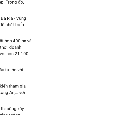
ệp. Trong đó,
 Bà Rịa - Vũng
 để phát triển
đất hơn 400 ha và
thời, doanh
 với hơn 21.100
u tư lớn với
 kiến tham gia
ng An,... với
 thi công xây