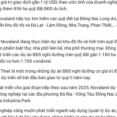
giá trị giao dịch gần 1 tỷ USD, theo ước tính của doanh nghi
 thêm 856 ha quỹ đất BĐS du lịch.
valand tiếp tục tìm kiếm các quỹ đất tại Đồng Nai, Long An,
riển khu đô thị và Đà Lạt - Lâm Đồng, Nha Trang, Phan Thiết,...
i, Novaland đang thực hiện dự án khu đô thị vệ tinh trên quỹ 
 phẩm biệt thự, nhà phố liên kế, nhà phố thương mại. Đồng 
 triển các dự án BĐS nghỉ dưỡng trên quỹ đất gần 1.180 ha
 đó có hơn 1.700 condotel.
hiet là một trong những dự án BĐS nghỉ dưỡng có giá trị đầ
 dự kiến sẽ bắt đầu bàn giao từ quý II năm nay.
át triển cho giai đoạn tiếp theo sau năm 2025, Novaland dự
g nghiệp tại các địa phương Bà Rịa - Vũng Tàu, Đồng Nai, Lo
 Industria Park.
nghiệp cũng muốn phát triển ngành xây dựng (quản lý dự án,