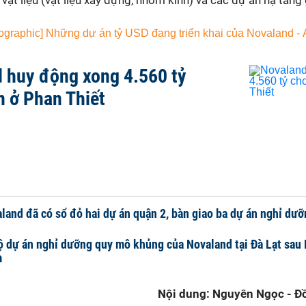
vật liệu (vật liệu xây dựng, nhôm kính) và các dự án hạ tầng
 huy động xong 4.560 tỷ
n ở Phan Thiết
land đã có sổ đỏ hai dự án quận 2, bàn giao ba dự án nghỉ dư
ộ dự án nghỉ dưỡng quy mô khủng của Novaland tại Đà Lạt sau
m
Nội dung: Nguyên Ngọc - Đồ