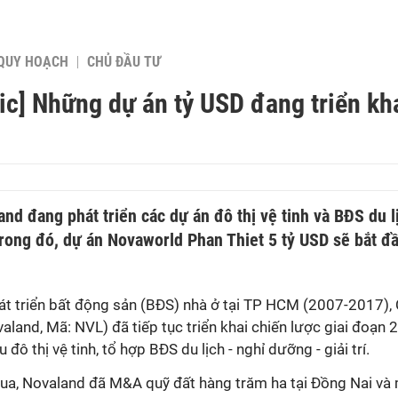
QUY HOẠCH
CHỦ ĐẦU TƯ
ic] Những dự án tỷ USD đang triển kh
and đang phát triển các dự án đô thị vệ tinh và BĐS du l
rong đó, dự án Novaworld Phan Thiet 5 tỷ USD sẽ bắt đầ
hát triển bất động sản (BĐS) nhà ở tại TP HCM (2007-2017)
aland, Mã: NVL) đã tiếp tục triển khai chiến lược giai đoạn 2
 đô thị vệ tinh, tổ hợp BĐS du lịch - nghỉ dưỡng - giải trí.
a, Novaland đã M&A quỹ đất hàng trăm ha tại Đồng Nai và 