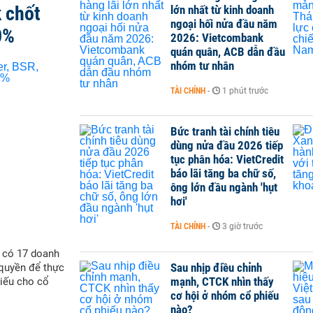
 chốt
lớn nhất từ kinh doanh
ngoại hối nửa đầu năm
0%
2026: Vietcombank
quán quân, ACB dẫn đầu
nhóm tư nhân
TÀI CHÍNH
-
1 phút trước
Bức tranh tài chính tiêu
dùng nửa đầu 2026 tiếp
tục phân hóa: VietCredit
báo lãi tăng ba chữ số,
ông lớn đầu ngành 'hụt
hơi'
TÀI CHÍNH
-
3 giờ trước
ẽ có 17 doanh
Sau nhịp điều chỉnh
quyền để thực
mạnh, CTCK nhìn thấy
hiếu cho cổ
cơ hội ở nhóm cổ phiếu
nào?