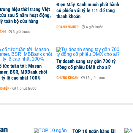
 kinh doanh ngoại hối nửa đầu năm 2026:
Điện Máy Xanh muốn phát hành
ương hiệu thời trang Việt
cổ phiếu với tỷ lệ 1:1 để tăng
 đầu nhóm tư nhân
cửa sau 5 năm hoạt động,
thanh khoản
lý toàn bộ cửa hàng
DOANH NGHIỆP
-
4 giờ trước
OANH
-
3 giờ trước
 nghiệp, hộ kinh doanh?
Tự doanh sang tay gần 700 tỷ
ổ tức tuần tới: Masan
đồng cổ phiếu DMX cho ai?
mer, BSR, MBBank chốt
 tỷ lệ cao nhất 100%
CHỨNG KHOÁN
-
15 giờ trước
NGHIỆP
-
1 phút trước
san
TOP 10 ngân hàng lãi