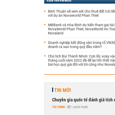
Bình Thuận sẽ xem xét cho thuê đất trả ti
với dự án Novaworld Phan Thiet
MBBank và Hòa Bình dự kiến tham gia tái
NovaWorld Phan Thiet, NovaWorld Ho Tr
Novaland
Doanh nghiệp bất động sản trong rổ VN30
doanh ra sao trong quý đầu năm?
Chủ tịch Bùi Thành Nhơn: Cơn lốc xoáy v
tháng cuối năm 2022 đã để lại tổn thất nặ
bài học quý giá đối với tôi cũng như Nova
TIN MỚI
Chuyên gia quốc tế đánh giá tích 
TÀI CHÍNH
-
1 phút trước