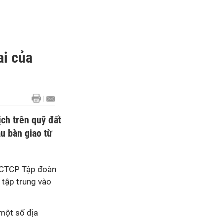
ai của
ịch trên quỹ đất
u bàn giao từ
, CTCP Tập đoàn
 tập trung vào
một số địa