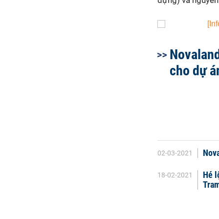
dựng) và nguyên 
Novaland
cho dự á
Nova
02-03-2021
Hé l
18-02-2021
Tra