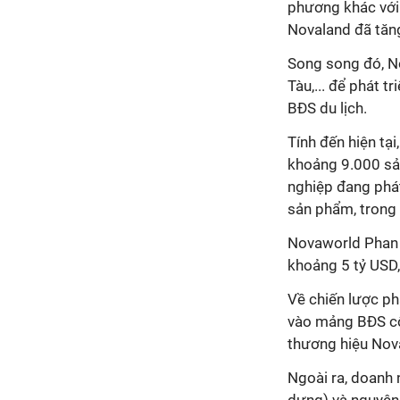
phương khác với 
Novaland đã tăng
Song song đó, No
Tàu,... để phát t
BĐS du lịch.
Tính đến hiện tạ
khoảng 9.000 sản
nghiệp đang phát
sản phẩm, trong
Novaworld Phan T
khoảng 5 tỷ USD,
Về chiến lược ph
vào mảng BĐS côn
thương hiệu Nova
Ngoài ra, doanh 