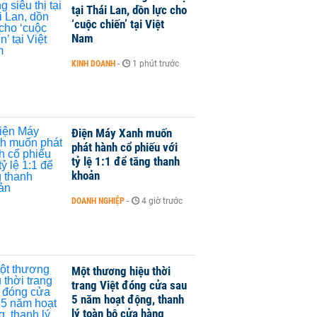
tại Thái Lan, dồn lực cho
‘cuộc chiến’ tại Việt
Nam
KINH DOANH
-
1 phút trước
Điện Máy Xanh muốn
phát hành cổ phiếu với
tỷ lệ 1:1 để tăng thanh
khoản
DOANH NGHIỆP
-
4 giờ trước
Một thương hiệu thời
trang Việt đóng cửa sau
5 năm hoạt động, thanh
lý toàn bộ cửa hàng