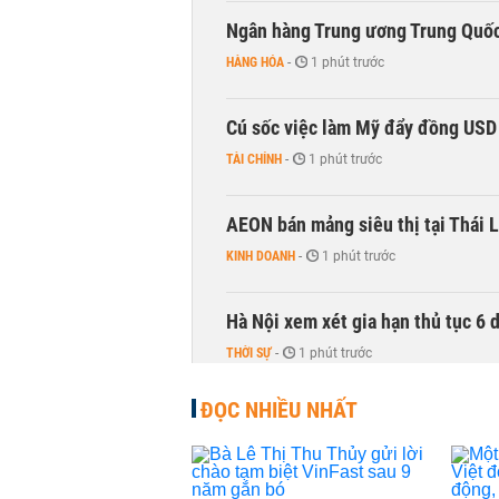
Ngân hàng Trung ương Trung Quốc
HÀNG HÓA
-
1 phút trước
Cú sốc việc làm Mỹ đẩy đồng USD
TÀI CHÍNH
-
1 phút trước
AEON bán mảng siêu thị tại Thái L
KINH DOANH
-
1 phút trước
Hà Nội xem xét gia hạn thủ tục 6 
THỜI SỰ
-
1 phút trước
ĐỌC NHIỀU NHẤT
Lịch cổ tức tuần tới: Masan Cons
DOANH NGHIỆP
-
1 phút trước