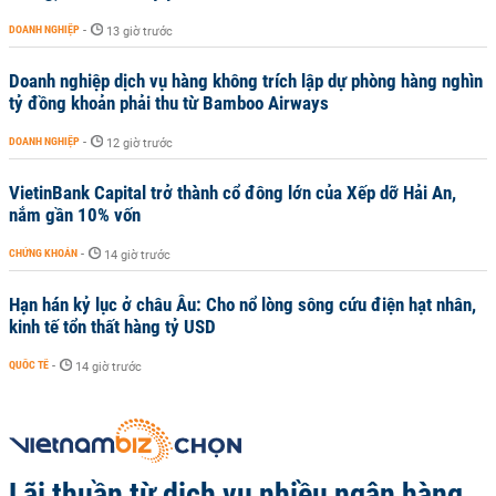
DOANH NGHIỆP
-
13 giờ trước
Doanh nghiệp dịch vụ hàng không trích lập dự phòng hàng nghìn
tỷ đồng khoản phải thu từ Bamboo Airways
DOANH NGHIỆP
-
12 giờ trước
VietinBank Capital trở thành cổ đông lớn của Xếp dỡ Hải An,
nắm gần 10% vốn
CHỨNG KHOÁN
-
14 giờ trước
Hạn hán kỷ lục ở châu Âu: Cho nổ lòng sông cứu điện hạt nhân,
kinh tế tổn thất hàng tỷ USD
QUỐC TẾ
-
14 giờ trước
Lãi thuần từ dịch vụ nhiều ngân hàng