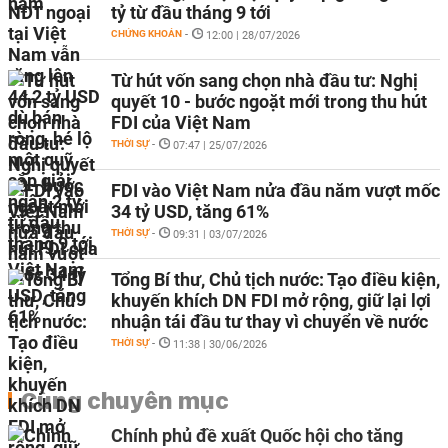
tỷ từ đầu tháng 9 tới
CHỨNG KHOÁN
-
12:00 | 28/07/2026
Từ hút vốn sang chọn nhà đầu tư: Nghị
quyết 10 - bước ngoặt mới trong thu hút
FDI của Việt Nam
THỜI SỰ
-
07:47 | 25/07/2026
FDI vào Việt Nam nửa đầu năm vượt mốc
34 tỷ USD, tăng 61%
THỜI SỰ
-
09:31 | 03/07/2026
Tổng Bí thư, Chủ tịch nước: Tạo điều kiện,
khuyến khích DN FDI mở rộng, giữ lại lợi
nhuận tái đầu tư thay vì chuyển về nước
THỜI SỰ
-
11:38 | 30/06/2026
Cùng chuyên mục
Chính phủ đề xuất Quốc hội cho tăng