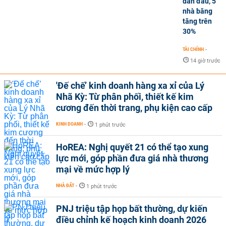
dẫn đầu, 5
nhà băng
tăng trên
30%
TÀI CHÍNH
-
14 giờ trước
'Đế chế’ kinh doanh hàng xa xỉ của Lý
Nhã Kỳ: Từ phân phối, thiết kế kim
cương đến thời trang, phụ kiện cao cấp
KINH DOANH
-
1 phút trước
HoREA: Nghị quyết 21 có thể tạo xung
lực mới, góp phần đưa giá nhà thương
mại về mức hợp lý
NHÀ ĐẤT
-
1 phút trước
PNJ triệu tập họp bất thường, dự kiến
điều chỉnh kế hoạch kinh doanh 2026