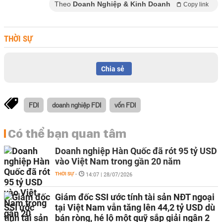
Theo
Doanh Nghiệp & Kinh Doanh
Copy link
THỜI SỰ
Chia sẻ
FDI
doanh nghiệp FDI
vốn FDI
Có thể bạn quan tâm
Doanh nghiệp Hàn Quốc đã rót 95 tỷ USD
vào Việt Nam trong gần 20 năm
THỜI SỰ
-
14:07 | 28/07/2026
Giám đốc SSI ước tính tài sản NĐT ngoại
tại Việt Nam vẫn tăng lên 44,2 tỷ USD dù
bán ròng, hé lộ một quỹ sắp giải ngân 2