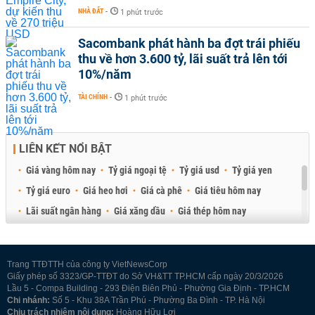
NHÀ ĐẤT
-
1 phút trước
Sacombank phát hành ba đợt trái phiếu
thu về hơn 3.600 tỷ, lãi suất trả lên tới
10%/năm
TÀI CHÍNH
-
1 phút trước
LIÊN KẾT NỔI BẬT
Giá vàng hôm nay
Tỷ giá ngoại tệ
Tỷ giá usd
Tỷ giá yen
Tỷ giá euro
Giá heo hơi
Giá cà phê
Giá tiêu hôm nay
Lãi suất ngân hàng
Giá xăng dầu
Giá thép hôm nay
Giá sầu riêng
Giá thịt heo
Giá gạo
Giá cao su
Best Retail Brokers
Diễn đàn đầu tư Việt Nam 2026
Trang TTĐTTH của công ty VietNewsCorp
Giấy phép số 3323/GP-TTĐT do Sở VH&TT TP.HCM cấp ngày 20/3/2026
Lầu 5 - Compa Building - 293 Điện Biên Phủ - Phường Gia Định - TP.HCM
Chi nhánh:
Số 5 - Khu 38A Trần Phú - Phường Ba Đình - TP. Hà Nội
Chịu trách nhiệm nội dung:
Hoàng Hữu Lợi