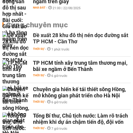
ngầm trên giấy
NHÀ ĐẤT
-
21:00 | 22/08/2025
Cùng chuyên mục
Đề xuất 28 khu đô thị nén dọc đường sắt
TP HCM - Cần Thơ
THỜI SỰ
-
1 phút trước
TP HCM tính xây trung tâm thương mại,
bãi xe ngầm ở Bến Thành
THỜI SỰ
-
6 giờ trước
Chuyên gia hiến kế tái thiết sông Hồng,
mở không gian phát triển cho Hà Nội
THỜI SỰ
-
6 giờ trước
Tổng Bí thư, Chủ tịch nước: Làm rõ trách
nhiệm khi dự án chậm tiến độ, đội vốn
THỜI SỰ
-
7 giờ trước