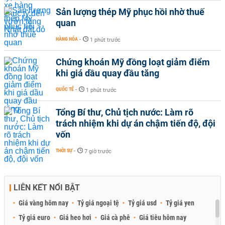
Sản lượng thép Mỹ phục hồi nhờ thuế
quan
HÀNG HÓA
-
1 phút trước
Chứng khoán Mỹ đồng loạt giảm điểm
khi giá dầu quay đầu tăng
QUỐC TẾ
-
1 phút trước
Tổng Bí thư, Chủ tịch nước: Làm rõ
trách nhiệm khi dự án chậm tiến độ, đội
vốn
THỜI SỰ
-
7 giờ trước
LIÊN KẾT NỔI BẬT
Giá vàng hôm nay
Tỷ giá ngoại tệ
Tỷ giá usd
Tỷ giá yen
Tỷ giá euro
Giá heo hơi
Giá cà phê
Giá tiêu hôm nay