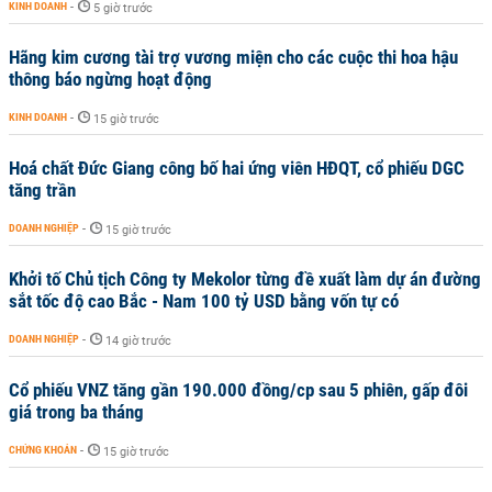
KINH DOANH
-
5 giờ trước
Hãng kim cương tài trợ vương miện cho các cuộc thi hoa hậu
thông báo ngừng hoạt động
KINH DOANH
-
15 giờ trước
Hoá chất Đức Giang công bố hai ứng viên HĐQT, cổ phiếu DGC
tăng trần
DOANH NGHIỆP
-
15 giờ trước
Khởi tố Chủ tịch Công ty Mekolor từng đề xuất làm dự án đường
sắt tốc độ cao Bắc - Nam 100 tỷ USD bằng vốn tự có
DOANH NGHIỆP
-
14 giờ trước
Cổ phiếu VNZ tăng gần 190.000 đồng/cp sau 5 phiên, gấp đôi
giá trong ba tháng
CHỨNG KHOÁN
-
15 giờ trước