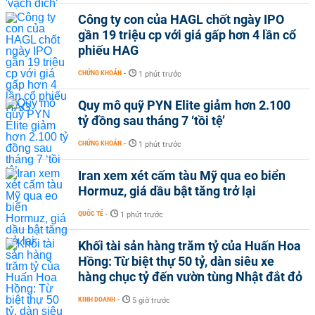
Công ty con của HAGL chốt ngày IPO
gần 19 triệu cp với giá gấp hơn 4 lần cổ
phiếu HAG
CHỨNG KHOÁN
-
1 phút trước
Quy mô quỹ PYN Elite giảm hơn 2.100
tỷ đồng sau tháng 7 ‘tồi tệ’
CHỨNG KHOÁN
-
1 phút trước
Iran xem xét cấm tàu Mỹ qua eo biển
Hormuz, giá dầu bật tăng trở lại
QUỐC TẾ
-
1 phút trước
Khối tài sản hàng trăm tỷ của Huấn Hoa
Hồng: Từ biệt thự 50 tỷ, dàn siêu xe
hàng chục tỷ đến vườn tùng Nhật đắt đỏ
KINH DOANH
-
5 giờ trước