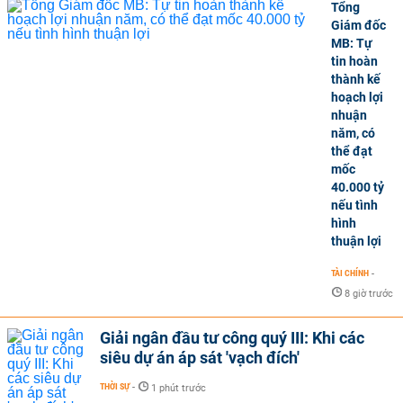
Tổng
Giám đốc
MB: Tự
tin hoàn
thành kế
hoạch lợi
nhuận
năm, có
thể đạt
mốc
40.000 tỷ
nếu tình
hình
thuận lợi
TÀI CHÍNH
-
8 giờ trước
Giải ngân đầu tư công quý III: Khi các
siêu dự án áp sát 'vạch đích'
THỜI SỰ
-
1 phút trước