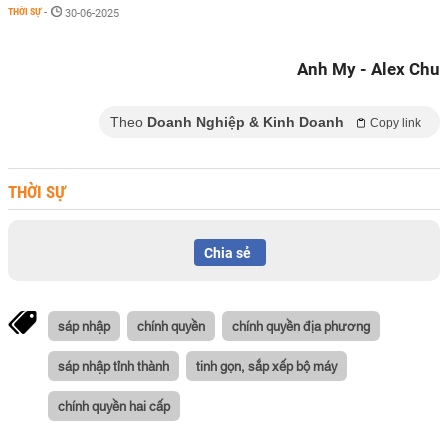
THỜI SỰ
-
30-06-2025
Anh My - Alex Chu
Theo
Doanh Nghiệp & Kinh Doanh
Copy link
THỜI SỰ
Chia sẻ
sáp nhập
chính quyền
chính quyền địa phương
sáp nhập tỉnh thành
tinh gọn, sắp xếp bộ máy
chính quyền hai cấp