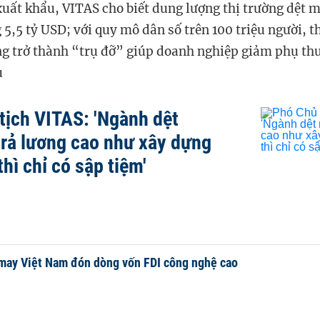
xuất khẩu, VITAS cho biết dung lượng thị trường dệt 
5,5 tỷ USD; với quy mô dân số trên 100 triệu người, t
ng trở thành “trụ đỡ” giúp doanh nghiệp giảm phụ th
u
tịch VITAS: 'Ngành dệt
rả lương cao như xây dựng
hì chỉ có sập tiệm'
may Việt Nam đón dòng vốn FDI công nghệ cao