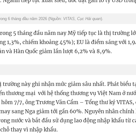
 Ngành tiếp tục xuất siêu, ước đạt gần 10 tỷ USD tron
rong 6 tháng đầu năm 2026 (Nguồn:
VITAS, Cục Hải quan
).
trong 5 tháng đầu năm nay Mỹ tiếp tục là thị trường lớ
ăng 1,3%, chiếm khoảng 45%); EU là điểm sáng với 1,9
ản và Hàn Quốc giảm lần lượt 6,2% và 8,9%.
hị trường này ghi nhận mức giảm sâu nhất. Phát biểu t
iến thương mại với hệ thống thương vụ Việt Nam ở nư
a hôm 7/7, ông
Trương Văn Cẩm – Tổng thư ký VITAS, c
 may sang Nga giảm tới gần 60%. Nguyên nhân chính 
trong nước và bắt đầu sử dụng lao động nhập khẩu từ 
 chỗ thay vì nhập khẩu.