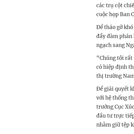
các trụ cột ch
cuộc họp Ban C
Để tháo gỡ khó
đẩy đàm phán 
ngạch sang Nga
“Chúng tôi rất
có hiệp định t
thị trường Nam
Để giải quyết k
với hệ thống t
trưởng Cục Xúc
đầu tư trực ti
nhằm giữ tệp k