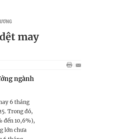
HƯƠNG
 dệt may
rưởng ngành
may 6 tháng
25. Trong đó,
6% đến 10,6%),
g lớn chưa