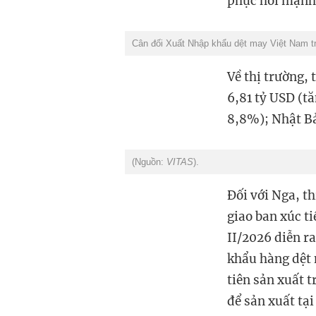
phục hồi mạnh.
Cân đối Xuất Nhập khẩu dệt may Việt Nam t
Về thị trường, 
6,81 tỷ USD (t
8,8%); Nhật B
(Nguồn:
VITAS
).
Đối với Nga, t
giao ban xúc t
II/2026 diễn r
khẩu hàng dệt
tiên sản xuất 
để sản xuất tại