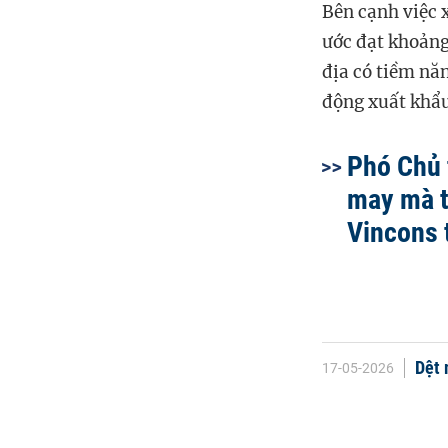
Bên cạnh việc 
ước đạt khoảng 
địa có tiềm nă
động xuất khẩ
Phó Chủ 
may mà t
Vincons t
Dệt 
17-05-2026