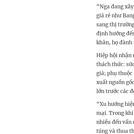
“Nga đang xây
giá rẻ như Ban
sang thị trườn
định hướng đến
khăn, họ đành 
Hiệp hội nhận 
thách thức: sứ
giá; phụ thuộc
xuất nguồn gốc 
lớn trước các 
“Xu hướng hiện
mại. Trong khi
nhiều đến vấn 
túng và thua t