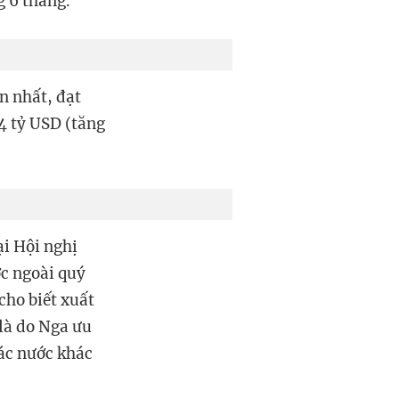
g 6 tháng.
n nhất, đạt
4 tỷ USD (tăng
ại Hội nghị
ớc ngoài quý
ho biết xuất
là do Nga ưu
các nước khác