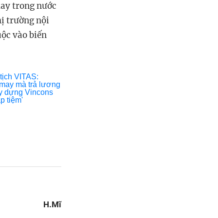
may trong nước
hị trường nội
uộc vào biến
H.Mĩ