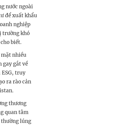
ng nước ngoài
tư để xuất khẩu
doanh nghiệp
ị trường khó
cho biết.
i mặt nhiều
h gay gắt về
 ESG, truy
ạo ra rào cản
istan.
ơng thương
ng quan tâm
ọ thường lúng