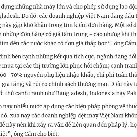
 dựng những nhà máy lớn và cho phép sử dụng lao độ
gladesh. Do đó, các doanh nghiệp Việt Nam đang đầu 
g này gặp khó khăn trong tìm kiếm đơn hàng. Một số 
 những đơn hàng có giá tầm trung - cao nhưng khi th
tìm đến các nước khác có đơn giá thấp hơn”, ông Cẩm 
định bên cạnh những kết quả tích cực, ngành đang đố
c mua tại các thị trường lớn phục hồi chậm; cạnh tran
 60–70% nguyên phụ liệu nhập khẩu; chi phí tuân thủ
gia tăng; và rủi ro chính sách thương mại. Điều này t
đối thủ cạnh tranh như Bangladesh, Indonesia hay Pak
 nay nhiều nước áp dụng các biện pháp phòng vệ thư
 đó, xưa nay các doanh nghiệp dệt may Việt Nam khô
đề này nên khi xảy ra vấn đề liên quan đến pháp lý, h
hiệt”, ông Cẩm cho biết.