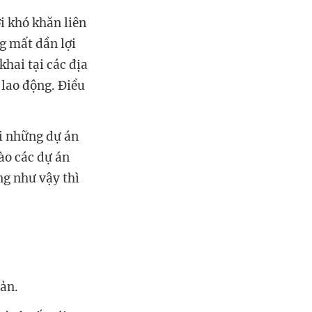
i khó khăn liên
g mất dần lợi
khai tại các địa
 lao động. Điều
i những dự án
vào các dự án
ng như vậy thì
bản.