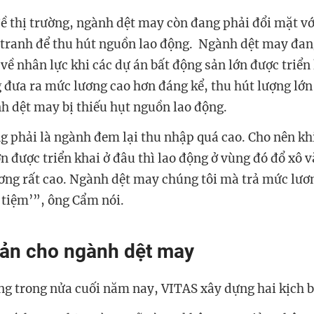
ề thị trường, ngành dệt may còn đang phải đổi mặt vớ
tranh để thu hút nguồn lao động. Ngành dệt may đan
về nhân lực khi các dự án bất động sản lớn được triển 
đưa ra mức lương cao hơn đáng kể, thu hút lượng lớn
h dệt may bị thiếu hụt nguồn lao động.
 phải là ngành đem lại thu nhập quá cao. Cho nên kh
n được triển khai ở đâu thì lao động ở vùng đó đổ xô 
ơng rất cao. Ngành dệt may chúng tôi mà trả mức lươ
 tiệm’”, ông Cẩm nói.
bản cho ngành dệt may
ọng trong nửa cuối năm nay, VITAS xây dựng hai kịch 