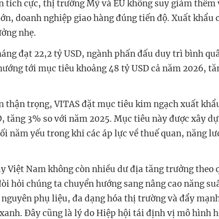
ản tích cực, thị trường Mỹ và EU không suy giảm thêm
lớn, doanh nghiệp giao hàng đúng tiến độ. Xuất khẩu
ưởng nhẹ.
tháng đạt 22,2 tỷ USD, ngành phấn đấu duy trì bình quâ
ướng tới mục tiêu khoảng 48 tỷ USD cả năm 2026, tă
ản thận trọng, VITAS đặt mục tiêu kim ngạch xuất khẩ
D, tăng 3% so với năm 2025. Mục tiêu này được xây dự
ối năm yếu trong khi các áp lực về thuế quan, năng lượ
 Việt Nam không còn nhiều dư địa tăng trưởng theo
đòi hỏi chúng ta chuyển hướng sang nâng cao năng suất
 nguyên phụ liệu, đa dạng hóa thị trường và đẩy mạn
xanh. Đây cũng là lý do Hiệp hội tái định vị mô hình 