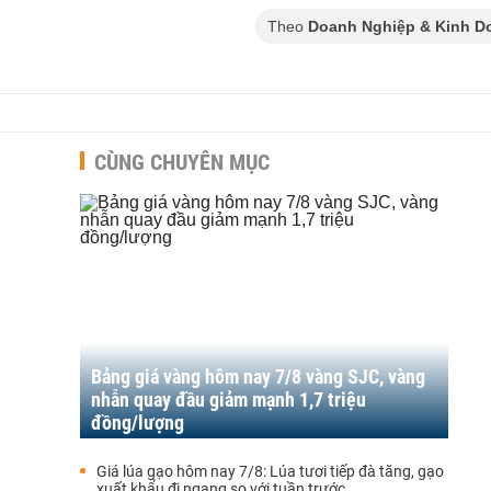
Theo
Doanh Nghiệp & Kinh D
CÙNG CHUYÊN MỤC
Bảng giá vàng hôm nay 7/8 vàng SJC, vàng
nhẫn quay đầu giảm mạnh 1,7 triệu
đồng/lượng
Giá lúa gạo hôm nay 7/8: Lúa tươi tiếp đà tăng, gạo
xuất khẩu đi ngang so với tuần trước