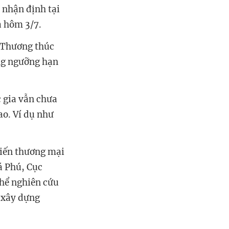
 nhận định tại
a hôm 3/7.
 Thương thúc
ng ngưỡng hạn
 gia vẫn chưa
ao. Ví dụ như
 tiến thương mại
á Phú, Cục
thể nghiên cứu
t xây dựng