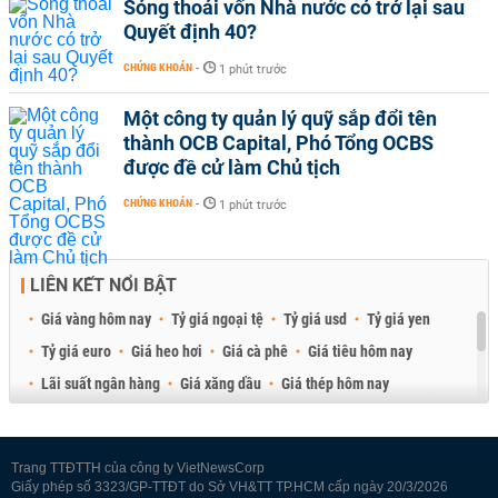
Sóng thoái vốn Nhà nước có trở lại sau
Quyết định 40?
CHỨNG KHOÁN
-
1 phút trước
Một công ty quản lý quỹ sắp đổi tên
thành OCB Capital, Phó Tổng OCBS
được đề cử làm Chủ tịch
CHỨNG KHOÁN
-
1 phút trước
LIÊN KẾT NỔI BẬT
Giá vàng hôm nay
Tỷ giá ngoại tệ
Tỷ giá usd
Tỷ giá yen
Tỷ giá euro
Giá heo hơi
Giá cà phê
Giá tiêu hôm nay
Lãi suất ngân hàng
Giá xăng dầu
Giá thép hôm nay
Giá sầu riêng
Giá thịt heo
Giá gạo
Giá cao su
Best Retail Brokers
Diễn đàn đầu tư Việt Nam 2026
Trang TTĐTTH của công ty VietNewsCorp
Giấy phép số 3323/GP-TTĐT do Sở VH&TT TP.HCM cấp ngày 20/3/2026