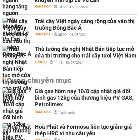
HÀNG HÓA
-
14:31 | 17/08/2024
Trái cây Việt ngày càng rộng cửa vào thị
trường Đông Bắc Á
HÀNG HÓA
-
05:00 | 03/08/2024
Thủ tướng đề nghị Nhật Bản tiếp tục mở
cửa thị trường cho trái cây tươi Việt Nam
THỜI SỰ
-
11:45 | 10/07/2024
Cùng chuyên mục
Giá gas hôm nay 10/8 cập nhật giá đổi
bình gas 12kg của thương hiệu PV GAS,
Petrolimex
HÀNG HÓA
-
1 giờ trước
Hoà Phát và Formosa liên tục giảm giá
thép HRC vì nhu cầu yếu
HÀNG HÓA