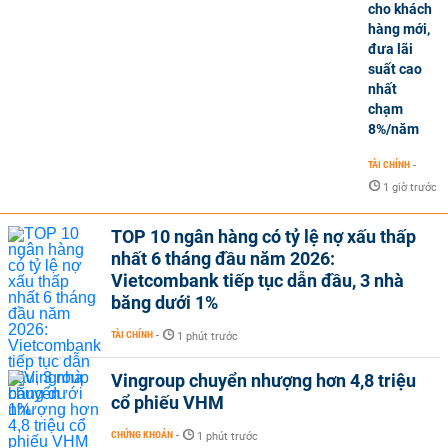
cho khách
hàng mới,
đưa lãi
suất cao
nhất
chạm
8%/năm
TÀI CHÍNH
-
1 giờ trước
TOP 10 ngân hàng có tỷ lệ nợ xấu thấp
nhất 6 tháng đầu năm 2026:
Vietcombank tiếp tục dẫn đầu, 3 nhà
băng dưới 1%
TÀI CHÍNH
-
1 phút trước
Vingroup chuyển nhượng hơn 4,8 triệu
cổ phiếu VHM
CHỨNG KHOÁN
-
1 phút trước