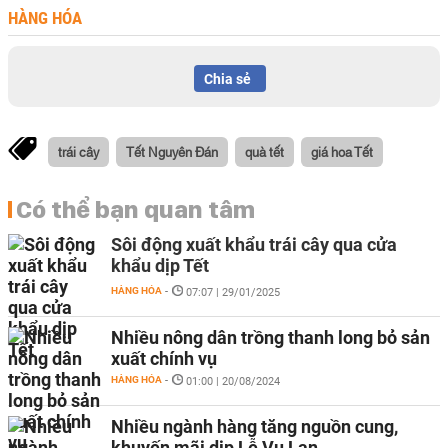
HÀNG HÓA
Chia sẻ
trái cây
Tết Nguyên Đán
quà tết
giá hoa Tết
Có thể bạn quan tâm
Sôi động xuất khẩu trái cây qua cửa
khẩu dịp Tết
HÀNG HÓA
-
07:07 | 29/01/2025
Nhiều nông dân trồng thanh long bỏ sản
xuất chính vụ
HÀNG HÓA
-
01:00 | 20/08/2024
Nhiều ngành hàng tăng nguồn cung,
khuyến mãi dịp Lễ Vu Lan