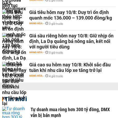
-
2 giờ trước
Giá tiêu hôm nay 10/8: Duy trì ổn định
quanh mốc 136.000 – 139.000 đồng/kg
HÀNG HÓA
-
3 giờ trước
Giá sầu riêng hôm nay 10/8: Giữ nhịp ổn
định, La Dạ quảng bá nông sản, kết nối
với người tiêu dùng
HÀNG HÓA
-
3 giờ trước
Giá cao su hôm nay 10/8: Khởi sắc đầu
tuần khi nhu cầu lốp xe tăng trở lại
HÀNG HÓA
-
4 giờ trước
Tin mới
Tự doanh mua ròng hơn 300 tỷ đồng, DMX
vẫn bị bán mạnh