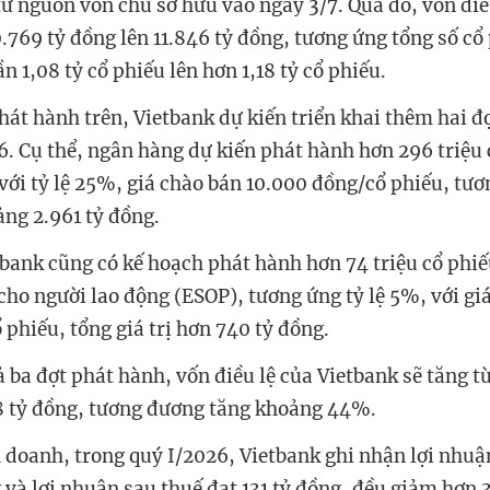
 từ nguồn vốn chủ sở hữu vào ngày 3/7. Qua đó, vốn điề
0.769 tỷ đồng lên 11.846 tỷ đồng, tương ứng tổng số cổ
n 1,08 tỷ cổ phiếu lên hơn 1,18 tỷ cổ phiếu.
hát hành trên, Vietbank dự kiến triển khai thêm hai đ
. Cụ thể, ngân hàng dự kiến phát hành hơn 296 triệu 
với tỷ lệ 25%, giá chào bán 10.000 đồng/cổ phiếu, tươn
ng 2.961 tỷ đồng.
tbank cũng có kế hoạch phát hành hơn 74 triệu cổ phi
 cho người lao động (ESOP), tương ứng tỷ lệ 5%, với gi
phiếu, tổng giá trị hơn 740 tỷ đồng.
 ba đợt phát hành, vốn điều lệ của Vietbank sẽ tăng từ
8 tỷ đồng, tương đương tăng khoảng 44%.
h doanh, trong quý I/2026, Vietbank ghi nhận lợi nhuậ
g và lợi nhuận sau thuế đạt 131 tỷ đồng, đều giảm hơn 