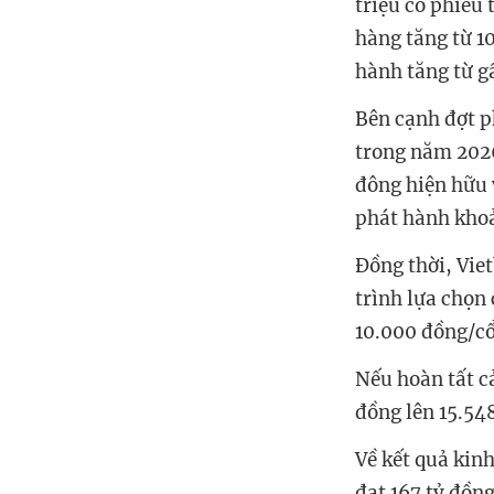
triệu cổ phiếu
hàng tăng từ 1
hành tăng từ gầ
Bên cạnh đợt p
trong năm 2026
đông hiện hữu 
phát hành khoả
Đồng thời, Vie
trình lựa chọn
10.000 đồng/cổ 
Nếu hoàn tất cả
đồng lên 15.54
Về kết quả kin
đạt 167 tỷ đồn