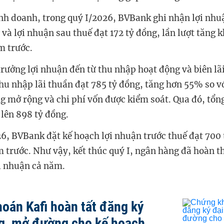
inh doanh, trong quý I/2026, BVBank ghi nhận lợi nhu
 và lợi nhuận sau thuế đạt 172 tỷ đồng, lần lượt tăng
m trước.
trưởng lợi nhuận đến từ thu nhập hoạt động và biên lã
 thu nhập lãi thuần đạt 785 tỷ đồng, tăng hơn 55% so v
g mở rộng và chi phí vốn được kiểm soát. Qua đó, tổn
lên 898 tỷ đồng.
, BVBank đặt kế hoạch lợi nhuận trước thuế đạt 700 
 trước. Như vậy, kết thúc quý I, ngân hàng đã hoàn 
ợi nhuận cả năm.
oán Kafi hoàn tất đăng ký
g, mở đường cho kế hoạch