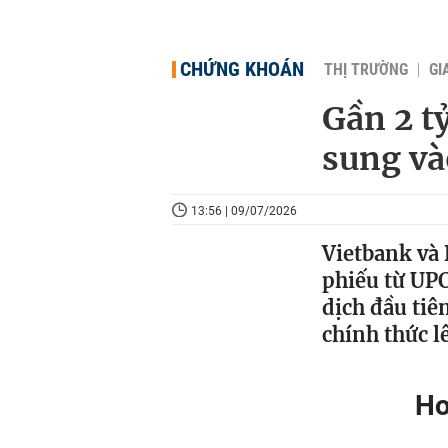
CHỨNG KHOÁN
THỊ TRƯỜNG
GI
Gần 2 t
sung và
13:56 | 09/07/2026
Vietbank và 
phiếu từ UP
dịch đầu tiê
chính thức l
Hơ