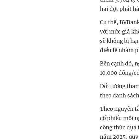
hai đợt phát h
Cụ thể, BVBank 
với mức giá kh
sẽ không bị hạ
điều lệ nhằm p
Bên cạnh đó, n
10.000 đồng/cổ
Đối tượng tham
theo danh sách
Theo nguyên t
cổ phiếu mỗi n
công thức dựa 
năm 2025, quy 