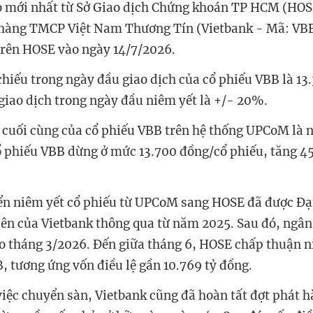
 mới nhất từ Sở Giao dịch Chứng khoán TP HCM (HOSE
hàng TMCP Việt Nam Thương Tín (Vietbank - Mã: VBB
trên HOSE vào ngày 14/7/2026.
hiếu trong ngày đầu giao dịch của cổ phiếu VBB là 13
 giao dịch trong ngày đầu niêm yết là +/- 20%.
 cuối cùng của cổ phiếu VBB trên hệ thống UPCoM là n
cổ phiếu VBB dừng ở mức 13.700 đồng/cổ phiếu, tăng 4
n niêm yết cổ phiếu từ UPCoM sang HOSE đã được Đại
ên của Vietbank thông qua từ năm 2025. Sau đó, ngâ
o tháng 3/2026. Đến giữa tháng 6, HOSE chấp thuận n
, tương ứng vốn điều lệ gần 10.769 tỷ đồng.
việc chuyển sàn, Vietbank cũng đã hoàn tất đợt phát 