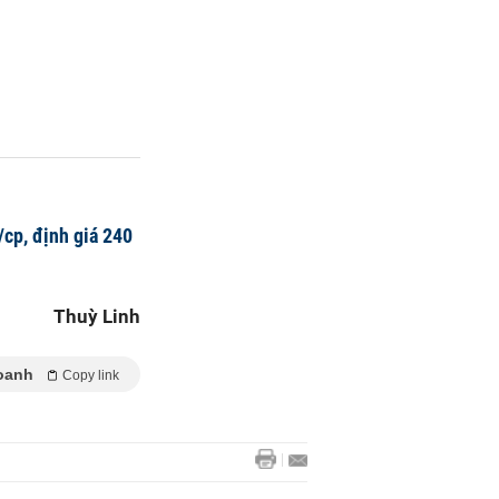
/cp, định giá 240
Thuỳ Linh
oanh
Copy link