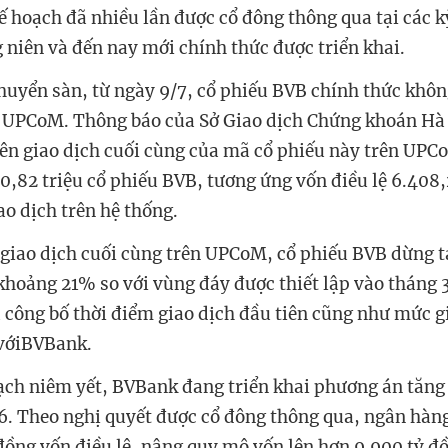
kế hoạch đã nhiều lần được cổ đông thông qua tại các k
 niên và đến nay mới chính thức được triển khai.
chuyển sàn, từ ngày 9/7, cổ phiếu BVB chính thức khôn
g UPCoM. Thông báo của Sở Giao dịch Chứng khoán Hà
iên giao dịch cuối cùng của mã cổ phiếu này trên UPC
40,82 triệu cổ phiếu BVB, tương ứng vốn điều lệ 6.408,
ao dịch trên hệ thống.
 giao dịch cuối cùng trên UPCoM, cổ phiếu BVB dừng t
khoảng 21% so với vùng đáy được thiết lập vào tháng 
công bố thời điểm giao dịch đầu tiên cũng như mức g
 vớiBVBank.
ạch niêm yết, BVBank đang triển khai phương án tăng 
. Theo nghị quyết được cổ đông thông qua, ngân hàng
đồng vốn điều lệ, nâng quy mô vốn lên hơn 9.900 tỷ đ