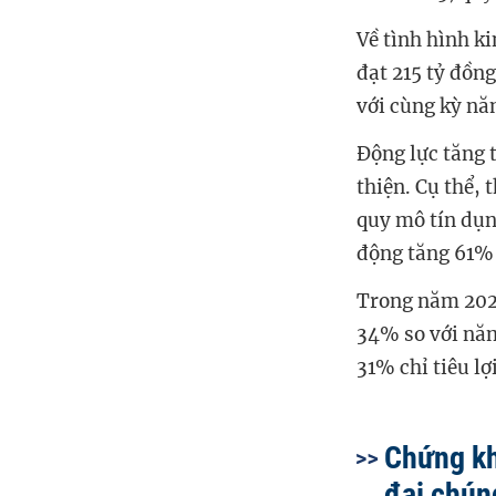
Về tình hình k
đạt 215 tỷ đồng
với cùng kỳ nă
Động lực tăng 
thiện. Cụ thể,
quy mô tín dụn
động tăng 61% 
Trong năm 2026
34% so với năm
31% chỉ tiêu l
Chứng kh
đại chún