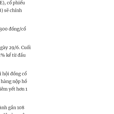
), cổ phiếu
) sẽ chính
.300 đồng/cổ
gày 29/6. Cuối
5% kể từ đầu
 hội đồng cổ
n hàng nộp hồ
iêm yết hơn 1
hành gần 108