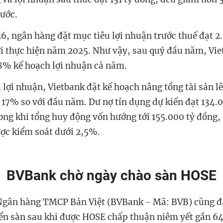
ước.
, ngân hàng đặt mục tiêu lợi nhuận trước thuế đạt 2.
i thực hiện năm 2025. Như vậy, sau quý đầu năm, Vi
8% kế hoạch lợi nhuận cả năm.
 lợi nhuận, Vietbank đặt kế hoạch nâng tổng tài sản l
 17% so với đầu năm. Dư nợ tín dụng dự kiến đạt 134.
ong khi tổng huy động vốn hướng tới 155.000 tỷ đồng,
ược kiểm soát dưới 2,5%.
BVBank chờ ngày chào sàn HOSE
 Ngân hàng TMCP Bản Việt (BVBank - Mã: BVB) cũng đ
ển sàn sau khi được HOSE chấp thuận niêm yết gần 641