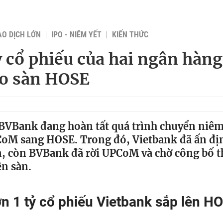
AO DỊCH LỚN
IPO - NIÊM YẾT
KIẾN THỨC
ỷ cổ phiếu của hai ngân hàng
o sàn HOSE
BVBank đang hoàn tất quá trình chuyển niêm
CoM sang HOSE. Trong đó, Vietbank đã ấn đị
n, còn BVBank đã rời UPCoM và chờ công bố t
ên sàn.
n 1 tỷ cổ phiếu Vietbank sắp lên H