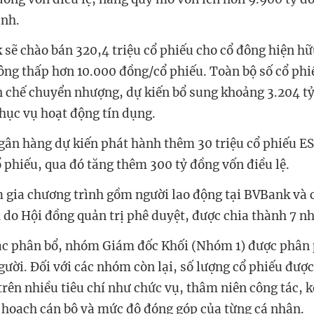
ành.
sẽ chào bán 320,4 triệu cổ phiếu cho cổ đông hiện hữu
ông thấp hơn 10.000 đồng/cổ phiếu. Toàn bộ số cổ ph
n chế chuyển nhượng, dự kiến bổ sung khoảng 3.204 t
hục vụ hoạt động tín dụng.
gân hàng dự kiến phát hành thêm 30 triệu cổ phiếu ES
 phiếu, qua đó tăng thêm 300 tỷ đồng vốn điều lệ.
 gia chương trình gồm người lao động tại BVBank và c
 do Hội đồng quản trị phê duyệt, được chia thành 7 
ắc phân bổ, nhóm Giám đốc Khối (Nhóm 1) được phân
gười. Đối với các nhóm còn lại, số lượng cổ phiếu được
trên nhiều tiêu chí như chức vụ, thâm niên công tác, k
hoạch cán bộ và mức độ đóng góp của từng cá nhân.