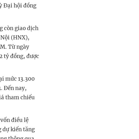
ỳ Đại hội đồng
g còn giao dịch
 Nội (HNX),
oM. Từ ngày
2 tỷ đồng, được
ại mức 13.300
3. Đến nay,
iá tham chiếu
vốn điều lệ
 dự kiến tăng
ồng thông qua