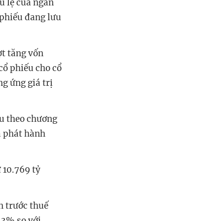
u lệ của ngân
 phiếu đang lưu
ợt tăng vốn
cổ phiếu cho cổ
g ứng giá trị
ếu theo chương
á phát hành
 10.769 tỷ
n trước thuế
33% so với