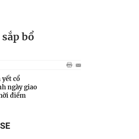
 sắp bổ
 yết cổ
nh ngày giao
hời điểm
OSE