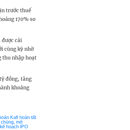
ận trước thuế
 khoảng 170% so
i được cải
ới cùng kỳ nhờ
g thu nhập hoạt
tỷ đồng, tăng
thành khoảng