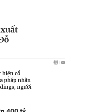
 xuất
 Đỗ
t hiện cổ
ủa pháp nhân
dings, người
n 400 tỷ