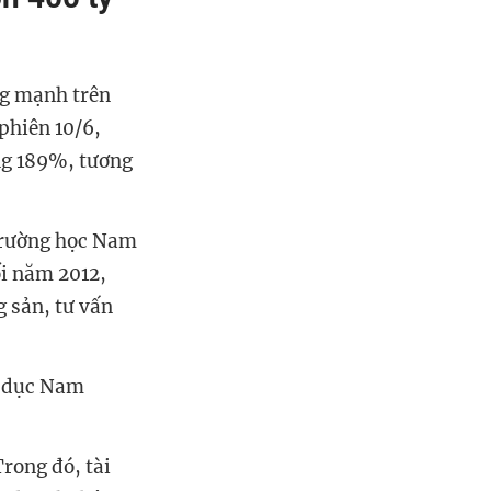
ng mạnh trên
phiên 10/6,
ng 189%, tương
 trường học Nam
i năm 2012,
g sản, tư vấn
o dục Nam
rong đó, tài