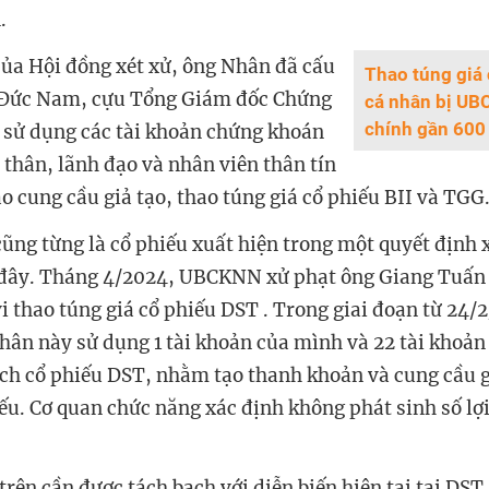
.
của Hội
đồng xét xử
, ông Nhân đã cấu
Thao túng giá 
ỗ Đức Nam, cựu Tổng
G
iám đốc Chứng
cá nhân bị UB
chính gần 600
, sử dụng các tài khoản chứng khoán
 thân, lãnh đạo và nhân viên thân tín
ạo cung cầu giả tạo, thao túng giá cổ phiếu BII và TGG
ũng từng là cổ phiếu xuất hiện trong một quyết định 
 đây. Tháng 4/2024, UBCKNN xử phạt ông Giang Tuấn 
i thao túng giá cổ phiếu DST . Trong giai đoạn từ 24/
nhân này sử dụng 1 tài khoản của mình và 22 tài khoản
ịch cổ phiếu DST, nhằm tạo thanh khoản và cung cầu g
iếu. Cơ quan chức năng xác định không phát sinh số lợ
 trên cần được tách bạch với diễn biến hiện tại tại DST