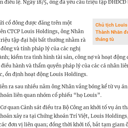
 điều lệ. Ngày 18/5, ông đã yêu cầu triệu tập ĐHĐCĐ
ửi cổ đông được đăng trên một
Chủ tịch Loui
tên CTCP Louis Holdings, ông Nhân
Thành Nhân đ
tháng tù
riệu tập đại hội bất thường nhằm rà
 đông và tính pháp lý của các nghị
nh; kiểm tra tình hình tài sản, công nợ và hoạt động 
 điều hành và thẩm quyền pháp lý của các cá nhân liê
úc, ổn định hoạt động Louis Holdings.
 diễn ra sau nhiều năm ông Nhân vắng bóng kể từ vụ án
hoán liên quan nhóm cổ phiếu “họ Louis”.
Cơ quan Cảnh sát điều tra Bộ Công an khởi tố vụ án th
hoán xảy ra tại Chứng khoán Trí Việt, Louis Holdings,
các đơn vị liên quan; đồng thời khởi tố, bắt tạm giam