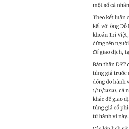
một số cá nhân
Theo kết luận 
kết với ông Đ
khoán Trí Việt
đứng tên người
để giao dịch, t
Bản thân DST c
túng giá trước
đồng do hành v
1/10/2020, cá 
khác để giao d
túng giá cổ ph
từ hành vi này.
Các lớp lịch sử