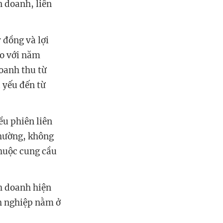
n doanh, liên
 đồng và lợi
so với năm
oanh thu từ
 yếu đến từ
ều phiên liên
thường, không
thuộc cung cầu
nh doanh hiện
nh nghiệp nằm ở