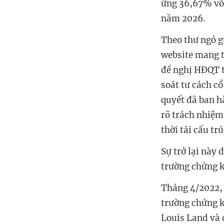
ứng 36,67% vốn
năm 2026.
Theo thư ngỏ g
website mang 
đề nghị HĐQT t
soát tư cách cổ
quyết đã ban hà
rõ trách nhiệm
thời tái cấu tr
Sự trở lại này
trường chứng k
Tháng 4/2022, 
trường chứng k
Louis Land và 