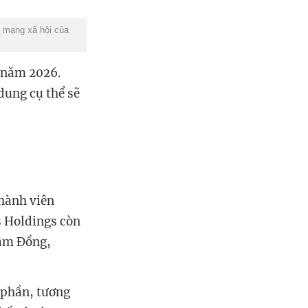
n mạng xã hội của
 năm 2026.
dung cụ thể sẽ
hành viên
s Holdings còn
âm Đồng,
ổ phần, tương