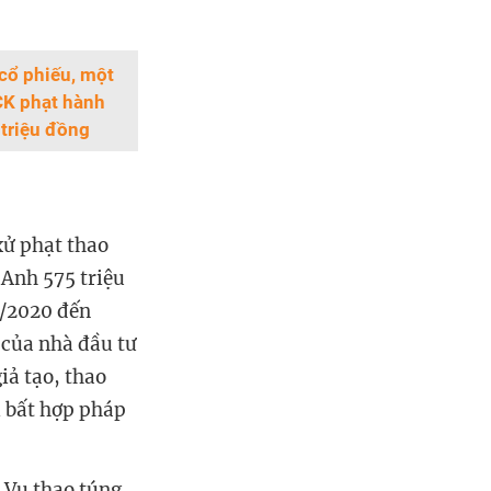
cổ phiếu, một
CK phạt hành
 triệu đồng
.
xử phạt thao
Anh 575 triệu
2/2020 đến
 của nhà đầu tư
iả tạo, thao
i bất hợp pháp
. Vụ thao túng