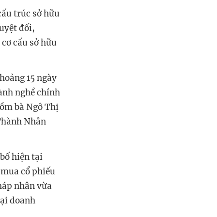
cấu trúc sở hữu
uyệt đối,
 cơ cấu sở hữu
khoảng 15 ngày
gành nghề chính
 gồm bà Ngô Thị
Thành Nhân
bố hiện tại
ụ mua cổ phiếu
pháp nhân vừa
tại doanh