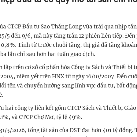
ủa CTCP Đầu tư Sao Thăng Long vừa trải qua nhịp tă
5/5 đến 9/6, mã này tăng trần 12 phiên liên tiếp. Đến 
0,8%. Tính từ trước chuỗi tăng, thị giá đã tăng khoả
ba lần chỉ sau hơn hai tuần giao dịch.
 lập trên cơ sở cổ phần hóa Công ty Sách và Thiết bị
2004, niêm yết trên HNX từ ngày 16/10/2007. Đến cuố
ổi tên và chuyển hướng sang lĩnh vực đầu tư, bất độn
ẻ.
u hai công ty liên kết gồm CTCP Sách và Thiết bị Giá
,31%, và CTCP Chợ Mơ, tỷ lệ 49%.
31/3/2026, tổng tài sản của DST đạt hơn 401 tỷ đồng. T