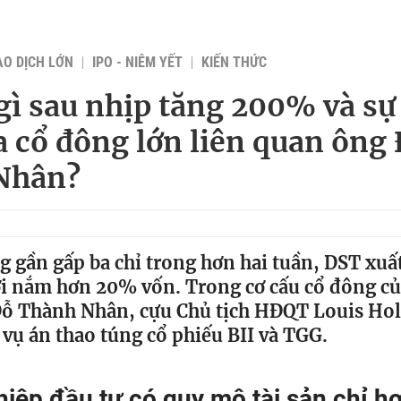
AO DỊCH LỚN
IPO - NIÊM YẾT
KIẾN THỨC
gì sau nhịp tăng 200% và sự
a cổ đông lớn liên quan ông
Nhân?
g gần gấp ba chỉ trong hơn hai tuần, DST xuấ
i nắm hơn 20% vốn. Trong cơ cấu cổ đông c
Đỗ Thành Nhân, cựu Chủ tịch HĐQT Louis Hol
 vụ án thao túng cổ phiếu BII và TGG.
iệp đầu tư có quy mô tài sản chỉ hơ