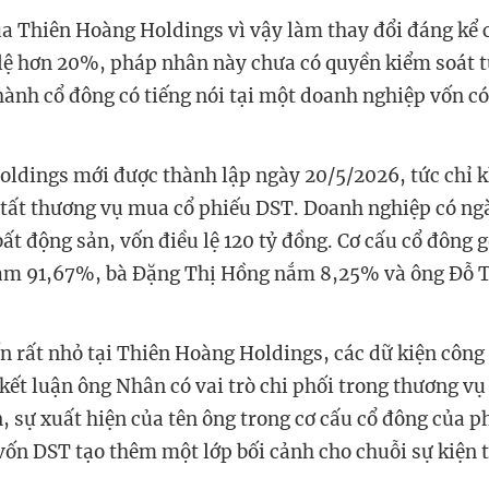
ủa Thiên Hoàng Holdings vì vậy làm thay đổi đáng kể 
ỷ lệ hơn 20%, pháp nhân này chưa có quyền kiểm soát t
hành cổ đông có tiếng nói tại một doanh nghiệp vốn có
ldings mới được thành lập ngày 20/5/2026, tức chỉ 
 tất thương vụ mua cổ phiếu DST. Doanh nghiệp có n
bất động sản, vốn điều lệ 120 tỷ đồng. Cơ cấu cổ đông
m 91,67%, bà Đặng Thị Hồng nắm 8,25% và ông Đỗ 
ốn rất nhỏ tại Thiên Hoàng Holdings, các dữ kiện công 
kết luận ông Nhân có vai trò chi phối trong thương v
, sự xuất hiện của tên ông trong cơ cấu cổ đông của 
n DST tạo thêm một lớp bối cảnh cho chuỗi sự kiện 