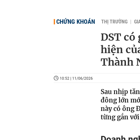
CHỨNG KHOÁN
THỊ TRƯỜNG
GI
DST có 
hiện củ
Thành 
10:52 | 11/06/2026
Sau nhịp tăn
đông lớn mớ
này có ông 
từng gắn với
Doanh ngh