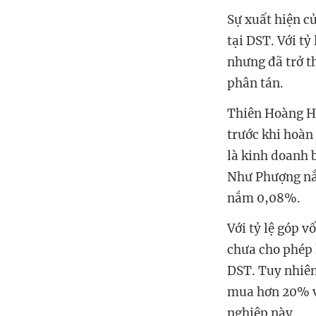
Sự xuất hiện c
tại DST. Với t
nhưng đã trở t
phân tán.
Thiên Hoàng Ho
trước khi hoàn
là kinh doanh 
Như Phượng nắ
nắm 0,08%.
Với tỷ lệ góp v
chưa cho phép 
DST. Tuy nhiên
mua hơn 20% vố
nghiệp này.