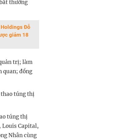
 bất thường
s Holdings Đỗ
ược giảm 18
quản trị; làm
n quan; đồng
 thao túng thị
ao túng thị
 Louis Capital,
 ông Nhân cùng