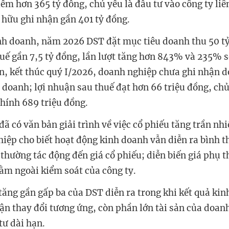
ếm hơn 365 tỷ đồng, chủ yếu là đầu tư vào công ty liê
ở hữu ghi nhận gần 401 tỷ đồng.
nh doanh, năm 2026 DST đặt mục tiêu doanh thu 50 tỷ
uế gần 7,5 tỷ đồng, lần lượt tăng hơn 843% và 235% 
n, kết thúc quý I/2026, doanh nghiệp chưa ghi nhận d
 doanh; lợi nhuận sau thuế đạt hơn 66 triệu đồng, chủ
chính 689 triệu đồng.
ã có văn bản giải trình về việc cổ phiếu tăng trần nhi
hiệp cho biết hoạt động kinh doanh vẫn diễn ra bình 
 thường tác động đến giá cổ phiếu; diễn biến giá phụ 
nằm ngoài kiểm soát của công ty.
tăng gần gấp ba của DST diễn ra trong khi kết quả ki
hận thay đổi tương ứng, còn phần lớn tài sản của doa
tư dài hạn.