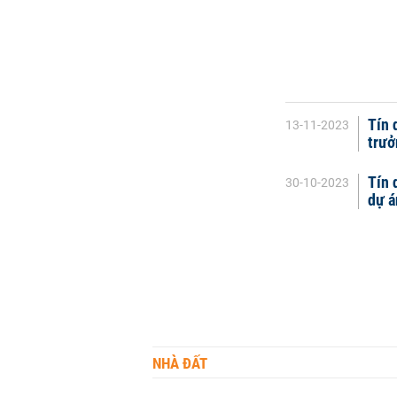
Tín 
13-11-2023
trưở
Tín 
30-10-2023
dự á
NHÀ ĐẤT