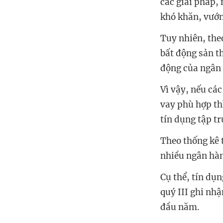
các giải pháp,
khó khăn, vướn
Tuy nhiên, the
bất động sản t
động của ngân 
Vì vậy, nếu cá
vay phù hợp thì
tín dụng tập tr
Theo thống kê 
nhiều ngân hàn
Cụ thể, tín dụ
quý III ghi nh
đầu năm.