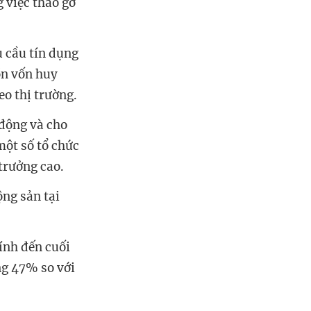
 việc tháo gỡ
u cầu tín dụng
ồn vốn huy
eo thị trường.
 động và cho
một số tổ chức
 trưởng cao.
ộng sản tại
ính đến cuối
ng 47% so với