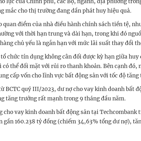
 nỗ lực của Chính phủ, các Bộ, ngành, địa phương trong
g mắc cho thị trường đang dần phát huy hiệu quả.
o quan điểm của nhà điều hành chính sách tiền tệ, nh
hường với thời hạn trung và dài hạn, trong khi đó ngu
hàng chủ yếu là ngắn hạn với mức lãi suất thay đổi th
c tổ chức tín dụng không cân đối được kỳ hạn giữa huy
 có thể đối mặt với rủi ro thanh khoản. Bên cạnh đó, 
ung cấp vốn cho lĩnh vực bất động sản với tốc độ tăng
từ BCTC quý III/2023, dư nợ cho vay kinh doanh bất đ
g tăng trưởng rất mạnh trong 9 tháng đầu năm.
ng cho vay kinh doanh bất động sản tại Techcombank t
ận gần 160.238 tỷ đồng (chiếm 34,63% tổng dư nợ), tă