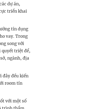
các dự án,
cực triển khai
rưởng tín dụng
cho vay. Trong
ong song với
quyết triệt để,
sở, ngành, địa
i đây đều kiến
nới room tín
ốt với một số
á trình thẩm