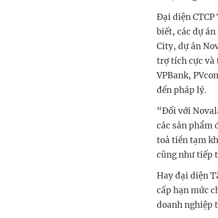
Đại diện CTCP 
biết, các dự á
City, dự án N
trợ tích cực v
VPBank, PVcomB
đến pháp lý.
“Đối với Novala
các sản phẩm đ
toả tiền tạm k
cũng như tiếp 
Hay đại diện T
cấp hạn mức ch
doanh nghiệp t