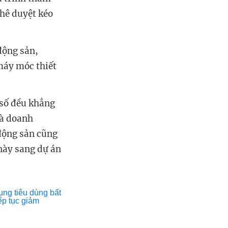
phê duyệt kéo
động sản,
máy móc thiết
 số đều khẳng
và doanh
động sản cũng
này sang dự án