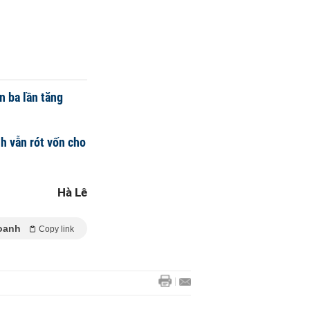
n ba lần tăng
h vẫn rót vốn cho
Hà Lê
oanh
Copy link