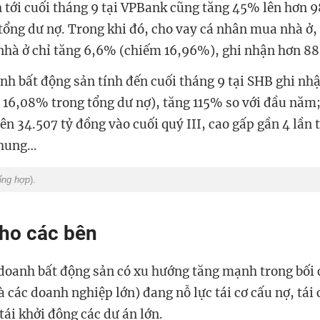
h tới cuối tháng 9 tại VPBank cũng tăng 45% lên hơn 9
ổng dư nợ. Trong khi đó, cho vay cá nhân mua nhà ở,
hà ở chỉ tăng 6,6% (chiếm 16,96%), ghi nhận hơn 88
nh bất động sản tính đến cuối tháng 9 tại SHB ghi nh
 16,08% trong tổng dư nợ), tăng 115% so với đầu năm
n 34.507 tỷ đồng vào cuối quý III, cao gấp gần 4 lần 
chung…
ổng hợp
).
ho các bên
doanh bất động sản có xu hướng tăng mạnh trong bối
à các doanh nghiệp lớn) đang nỗ lực tái cơ cấu nợ, tái
tái khởi động các dự án lớn.