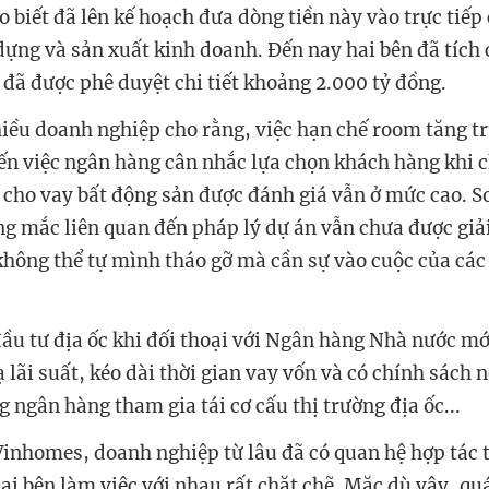
 biết đã lên kế hoạch đưa dòng tiền này vào trực tiếp 
dựng và sản xuất kinh doanh. Đến nay hai bên đã tích 
đã được phê duyệt chi tiết khoảng 2.000 tỷ đồng.
iều doanh nghiệp cho rằng, việc hạn chế room tăng t
ến việc ngân hàng cân nhắc lựa chọn khách hàng khi 
ất cho vay bất động sản được đánh giá vẫn ở mức cao. S
g mắc liên quan đến pháp lý dự án vẫn chưa được giải 
hông thể tự mình tháo gỡ mà cần sự vào cuộc của các 
đầu tư địa ốc khi đối thoại với Ngân hàng Nhà nước mớ
ạ lãi suất, kéo dài thời gian vay vốn và có chính sách 
 ngân hàng tham gia tái cơ cấu thị trường địa ốc...
Vinhomes, doanh nghiệp từ lâu đã có quan hệ hợp tác t
ai bên làm việc với nhau rất chặt chẽ. Mặc dù vậy, qu