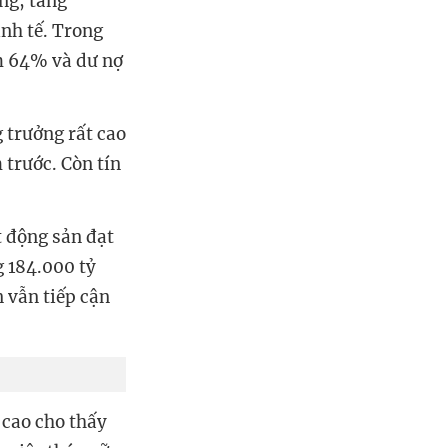
ồng, tăng
nh tế. Trong
ếm 64% và dư nợ
 trưởng rất cao
 trước. Còn tín
t động sản đạt
g 184.000 tỷ
 vẫn tiếp cận
 cao cho thấy