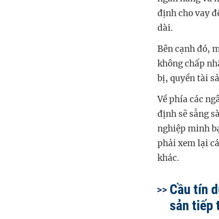
định cho vay đô
dài.
Bên cạnh đó, m
không chấp nhậ
bị, quyền tài s
Về phía các ng
định sẽ sẵng s
nghiệp minh bạ
phải xem lại c
khác.
Cầu tín 
sản tiếp