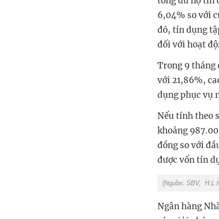
tổng dư nợ tín 
6,04% so với c
đó, tín dụng t
đối với hoạt đ
Trong 9 tháng 
với 21,86%, ca
dụng phục vụ m
Nếu tính theo s
khoảng 987.000
đồng so với đầ
được vốn tín d
(Nguồn:
SBV, H.L t
Ngân hàng Nhà 