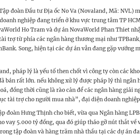
Tập đoàn Đầu tư Địa ốc No Va (Novaland, Mã: NVL) m
n doanh nghiệp đang triển ở khu vực trung tâm TP HC
ovaWorld Ho Tram và dự án NovaWorld Phan Thiet nhậ
à tài trợ từ phía các ngân hàng thương mại như TPBan
ank. Song, hiện tại các dự án vẫn đang gặp vướng m
nd, pháp lý là yếu tố then chốt vì công ty còn các kh
ã bán rất lớn. nếu không xử lý được pháp lý thì ngân 
hoá, đồng thời cũng là rào cản để các ngân hàng giải 
tục tài trợ cho người mua nhà”, đại diện doanh nghiệp 
ập đoàn Hưng Thịnh cho biết, vừa qua Ngân hàng LPB
o vay 5.000 tỷ đồng, qua đó giúp tháo gỡ nút thắt về 
rong tập đoàn và hàng trăm nhà thầu tại các dự án đ