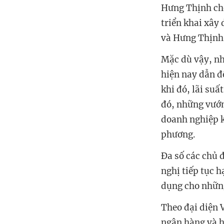
Hưng Thịnh cho
triển khai xây 
và Hưng Thịnh 
Mặc dù vậy, nh
hiện nay dẫn đ
khi đó, lãi su
đó, những vướn
doanh nghiệp k
phương.
Đa số các chủ 
nghị tiếp tục h
dụng cho những
Theo đại diện 
ngân hàng và h