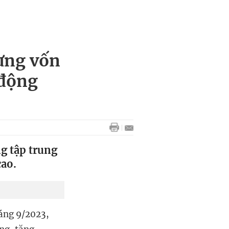
ưng vốn
 động
g tập trung
cao.
háng 9/2023,