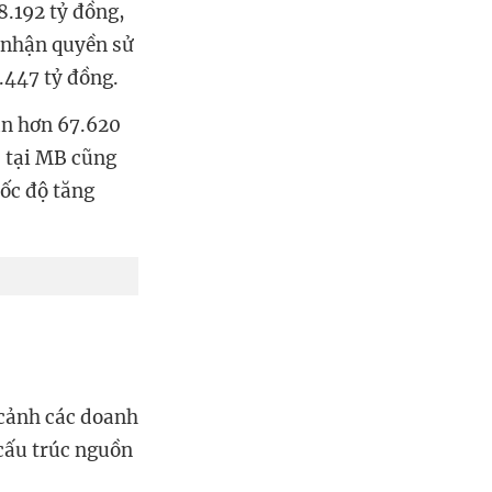
8.192 tỷ đồng,
 nhận quyền sử
.447 tỷ đồng.
ận hơn 67.620
; tại MB cũng
tốc độ tăng
 cảnh các doanh
 cấu trúc nguồn