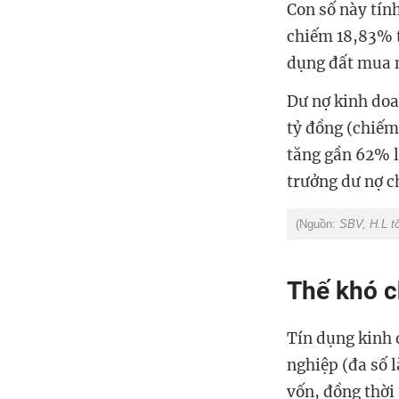
Con số này tín
chiếm 18,83% t
dụng đất mua n
Dư nợ kinh doa
tỷ đồng (chiếm
tăng gần 62% lê
trưởng dư nợ 
(Nguồn:
SBV, H.L t
Thế khó c
Tín dụng kinh 
nghiệp (đa số l
vốn, đồng thời 