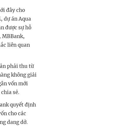
ới đây cho
M, dự án Aqua
n được sự hỗ
k, MBBank,
ắc liên quan
oản phải thu từ
hàng không giải
ngân vốn mới
chia sẻ.
ank quyết định
vốn cho các
ang dang dở.