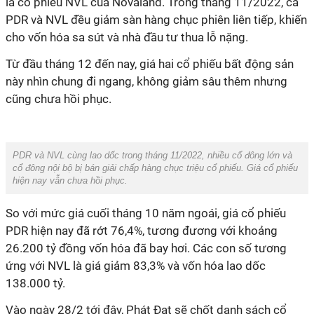
là cổ phiếu NVL của Novaland. Trong tháng 11/2022, cả
PDR và NVL đều giảm sàn hàng chục phiên liên tiếp, khiến
cho vốn hóa sa sút và nhà đầu tư thua lỗ nặng.
Từ đầu tháng 12 đến nay, giá hai cổ phiếu bất động sản
này nhìn chung đi ngang, không giảm sâu thêm nhưng
cũng chưa hồi phục.
PDR và NVL cùng lao dốc trong tháng 11/2022, nhiều cổ đông lớn và
cổ đông nội bộ bị bán giải chấp hàng chục triệu cổ phiếu. Giá cổ phiếu
hiện nay vẫn chưa hồi phục.
So với mức giá cuối tháng 10 năm ngoái, giá cổ phiếu
PDR hiện nay đã rớt 76,4%, tương đương với khoảng
26.200 tỷ đồng vốn hóa đã bay hơi. Các con số tương
ứng với NVL là giá giảm 83,3% và vốn hóa lao dốc
138.000 tỷ.
Vào ngày 28/2 tới đây, Phát Đạt sẽ chốt danh sách cổ