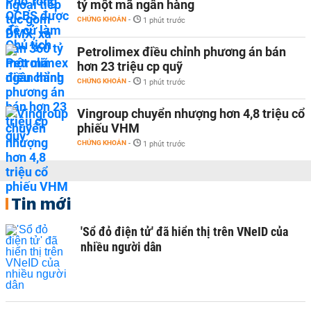
tỷ một mã ngân hàng
CHỨNG KHOÁN
-
1 phút trước
Petrolimex điều chỉnh phương án bán
hơn 23 triệu cp quỹ
CHỨNG KHOÁN
-
1 phút trước
Vingroup chuyển nhượng hơn 4,8 triệu cổ
phiếu VHM
CHỨNG KHOÁN
-
1 phút trước
Tin mới
'Sổ đỏ điện tử' đã hiển thị trên VNeID của
nhiều người dân