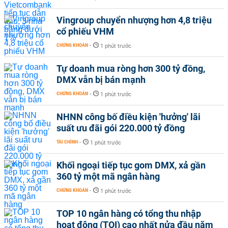
Vingroup chuyển nhượng hơn 4,8 triệu
cổ phiếu VHM
CHỨNG KHOÁN
-
1 phút trước
Tự doanh mua ròng hơn 300 tỷ đồng,
DMX vẫn bị bán mạnh
CHỨNG KHOÁN
-
1 phút trước
NHNN công bố điều kiện 'hưởng' lãi
suất ưu đãi gói 220.000 tỷ đồng
TÀI CHÍNH
-
1 phút trước
Khối ngoại tiếp tục gom DMX, xả gần
360 tỷ một mã ngân hàng
CHỨNG KHOÁN
-
1 phút trước
TOP 10 ngân hàng có tổng thu nhập
hoạt động (TOI) cao nhất nửa đầu năm