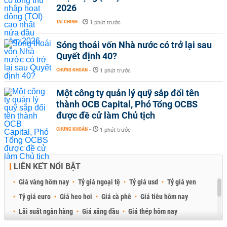
2026
TÀI CHÍNH
-
1 phút trước
Sóng thoái vốn Nhà nước có trở lại sau
Quyết định 40?
CHỨNG KHOÁN
-
1 phút trước
Một công ty quản lý quỹ sắp đổi tên
thành OCB Capital, Phó Tổng OCBS
được đề cử làm Chủ tịch
CHỨNG KHOÁN
-
1 phút trước
LIÊN KẾT NỔI BẬT
Giá vàng hôm nay
Tỷ giá ngoại tệ
Tỷ giá usd
Tỷ giá yen
Tỷ giá euro
Giá heo hơi
Giá cà phê
Giá tiêu hôm nay
Lãi suất ngân hàng
Giá xăng dầu
Giá thép hôm nay
Giá sầu riêng
Giá thịt heo
Giá gạo
Giá cao su