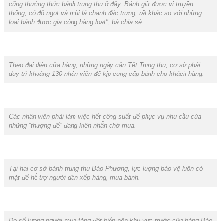
cũng thưởng thức bánh trung thu ở đây. Bánh giữ được vị truyền
thống, có độ ngọt và mùi lá chanh đặc trưng, rất khác so với những
loại bánh được gia công hàng loạt", bà chia sẻ.
Theo đại diện cửa hàng, những ngày cận Tết Trung thu, cơ sở phải
duy trì khoảng 130 nhân viên để kịp cung cấp bánh cho khách hàng.
Các nhân viên phải làm việc hết công suất để phục vụ nhu cầu của
những “thượng đế” đang kiên nhẫn chờ mua.
Tại hai cơ sở bánh trung thu Bảo Phương, lực lượng bảo vệ luôn có
mặt để hỗ trợ người dân xếp hàng, mua bánh.
Do số lượng người mua tăng đột biến nên khu vực trước cửa hàng Bảo