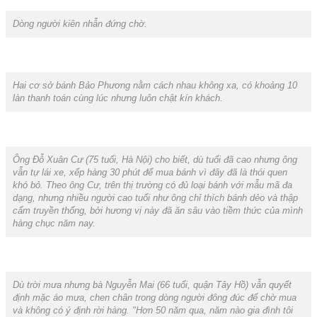
Dòng người kiên nhẫn đứng chờ.
Hai cơ sở bánh Bảo Phương nằm cách nhau không xa, có khoảng 10
làn thanh toán cùng lúc nhưng luôn chật kín khách.
Ông Đỗ Xuân Cư (75 tuổi, Hà Nội) cho biết, dù tuổi đã cao nhưng ông
vẫn tự lái xe, xếp hàng 30 phút để mua bánh vì đây đã là thói quen
khó bỏ. Theo ông Cư, trên thị trường có đủ loại bánh với mẫu mã đa
dạng, nhưng nhiều người cao tuổi như ông chỉ thích bánh dẻo và thập
cẩm truyền thống, bởi hương vị này đã ăn sâu vào tiềm thức của mình
hàng chục năm nay.
Dù trời mưa nhưng bà Nguyễn Mai (66 tuổi, quận Tây Hồ) vẫn quyết
định mặc áo mưa, chen chân trong dòng người đông đúc để chờ mua
và không có ý định rời hàng. "Hơn 50 năm qua, năm nào gia đình tôi