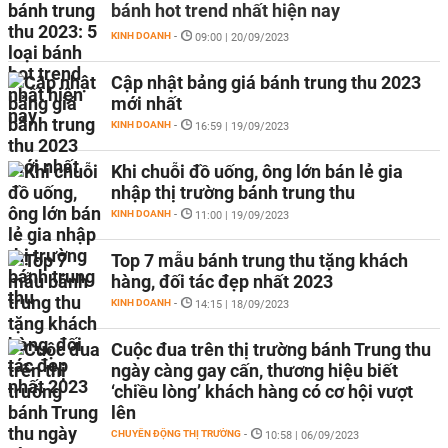
bánh hot trend nhất hiện nay
KINH DOANH
-
09:00 | 20/09/2023
Cập nhật bảng giá bánh trung thu 2023
mới nhất
KINH DOANH
-
16:59 | 19/09/2023
Khi chuỗi đồ uống, ông lớn bán lẻ gia
nhập thị trường bánh trung thu
KINH DOANH
-
11:00 | 19/09/2023
Top 7 mẫu bánh trung thu tặng khách
hàng, đối tác đẹp nhất 2023
KINH DOANH
-
14:15 | 18/09/2023
Cuộc đua trên thị trường bánh Trung thu
ngày càng gay cấn, thương hiệu biết
‘chiều lòng’ khách hàng có cơ hội vượt
lên
CHUYỂN ĐỘNG THỊ TRƯỜNG
-
10:58 | 06/09/2023