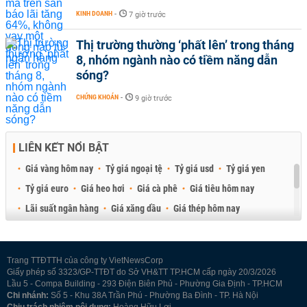
KINH DOANH
-
7 giờ trước
Thị trường thường ‘phất lên’ trong tháng
8, nhóm ngành nào có tiềm năng dẫn
sóng?
CHỨNG KHOÁN
-
9 giờ trước
LIÊN KẾT NỔI BẬT
Giá vàng hôm nay
Tỷ giá ngoại tệ
Tỷ giá usd
Tỷ giá yen
Tỷ giá euro
Giá heo hơi
Giá cà phê
Giá tiêu hôm nay
Lãi suất ngân hàng
Giá xăng dầu
Giá thép hôm nay
Giá sầu riêng
Giá thịt heo
Giá gạo
Giá cao su
Best Retail Brokers
Diễn đàn đầu tư Việt Nam 2026
Trang TTĐTTH của công ty VietNewsCorp
Giấy phép số 3323/GP-TTĐT do Sở VH&TT TP.HCM cấp ngày 20/3/2026
Lầu 5 - Compa Building - 293 Điện Biên Phủ - Phường Gia Định - TP.HCM
Chi nhánh:
Số 5 - Khu 38A Trần Phú - Phường Ba Đình - TP. Hà Nội