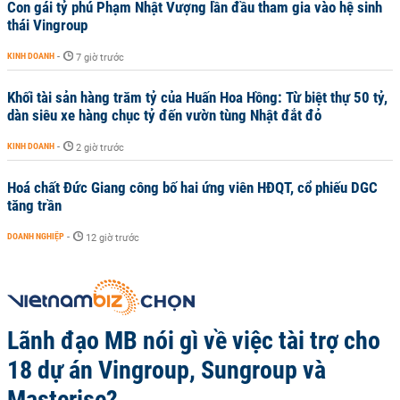
Con gái tỷ phú Phạm Nhật Vượng lần đầu tham gia vào hệ sinh
thái Vingroup
KINH DOANH
-
7 giờ trước
Khối tài sản hàng trăm tỷ của Huấn Hoa Hồng: Từ biệt thự 50 tỷ,
dàn siêu xe hàng chục tỷ đến vườn tùng Nhật đắt đỏ
KINH DOANH
-
2 giờ trước
Hoá chất Đức Giang công bố hai ứng viên HĐQT, cổ phiếu DGC
tăng trần
DOANH NGHIỆP
-
12 giờ trước
Lãnh đạo MB nói gì về việc tài trợ cho
18 dự án Vingroup, Sungroup và
Masterise?