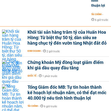
hình
thuận lợi
TÀI CHÍNH
-
6 giờ trước
Khối tài sản hàng trăm tỷ của Huấn Hoa
Hồng: Từ biệt thự 50 tỷ, dàn siêu xe
hàng chục tỷ đến vườn tùng Nhật đắt đỏ
KINH DOANH
-
2 giờ trước
Chứng khoán Mỹ đồng loạt giảm điểm
khi giá dầu quay đầu tăng
QUỐC TẾ
-
1 phút trước
Tổng Giám đốc MB: Tự tin hoàn thành
kế hoạch lợi nhuận năm, có thể đạt mốc
40.000 tỷ nếu tình hình thuận lợi
TÀI CHÍNH
-
6 giờ trước