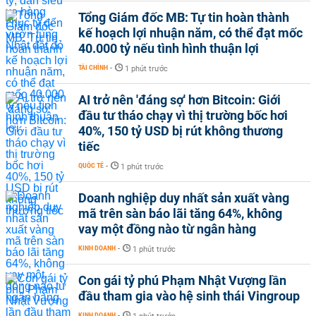
Tổng Giám đốc MB: Tự tin hoàn thành
kế hoạch lợi nhuận năm, có thể đạt mốc
40.000 tỷ nếu tình hình thuận lợi
TÀI CHÍNH
-
1 phút trước
AI trở nên 'đáng sợ' hơn Bitcoin: Giới
đầu tư tháo chạy vì thị trường bốc hơi
40%, 150 tỷ USD bị rút không thương
tiếc
QUỐC TẾ
-
1 phút trước
Doanh nghiệp duy nhất sản xuất vàng
mã trên sàn báo lãi tăng 64%, không
vay một đồng nào từ ngân hàng
KINH DOANH
-
1 phút trước
Con gái tỷ phú Phạm Nhật Vượng lần
đầu tham gia vào hệ sinh thái Vingroup
KINH DOANH
-