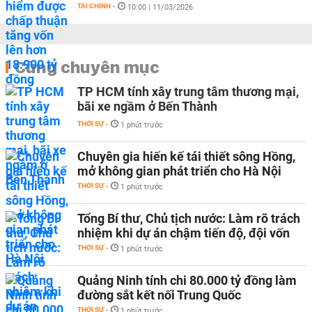
TÀI CHÍNH
-
10:00 | 11/03/2026
Cùng chuyên mục
TP HCM tính xây trung tâm thương mại,
bãi xe ngầm ở Bến Thành
THỜI SỰ
-
1 phút trước
Chuyên gia hiến kế tái thiết sông Hồng,
mở không gian phát triển cho Hà Nội
THỜI SỰ
-
1 phút trước
Tổng Bí thư, Chủ tịch nước: Làm rõ trách
nhiệm khi dự án chậm tiến độ, đội vốn
THỜI SỰ
-
1 phút trước
Quảng Ninh tính chi 80.000 tỷ đồng làm
đường sắt kết nối Trung Quốc
THỜI SỰ
-
1 phút trước