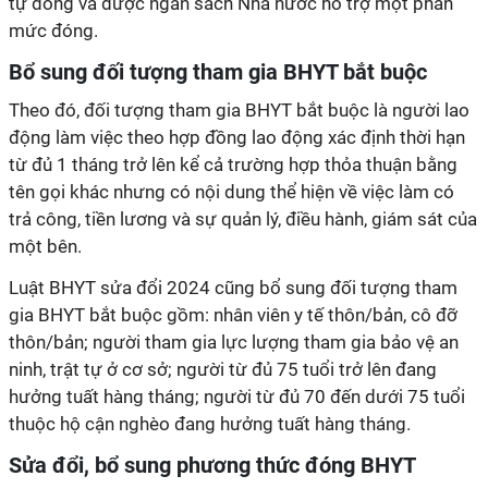
tự đóng và được ngân sách Nhà nước hỗ trợ một phần
mức đóng.
Bổ sung đối tượng tham gia BHYT bắt buộc
Theo đó, đối tượng tham gia BHYT bắt buộc là người lao
động làm việc theo hợp đồng lao động xác định thời hạn
từ đủ 1 tháng trở lên kể cả trường hợp thỏa thuận bằng
tên gọi khác nhưng có nội dung thể hiện về việc làm có
trả công, tiền lương và sự quản lý, điều hành, giám sát của
một bên.
Luật BHYT sửa đổi 2024 cũng bổ sung đối tượng tham
gia BHYT bắt buộc gồm: nhân viên y tế thôn/bản, cô đỡ
thôn/bản; người tham gia lực lượng tham gia bảo vệ an
ninh, trật tự ở cơ sở; người từ đủ 75 tuổi trở lên đang
hưởng tuất hàng tháng; người từ đủ 70 đến dưới 75 tuổi
thuộc hộ cận nghèo đang hưởng tuất hàng tháng.
Sửa đổi, bổ sung phương thức đóng BHYT