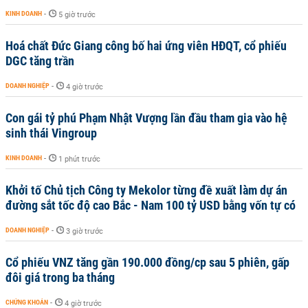
KINH DOANH
-
5 giờ trước
Hoá chất Đức Giang công bố hai ứng viên HĐQT, cổ phiếu
DGC tăng trần
DOANH NGHIỆP
-
4 giờ trước
Con gái tỷ phú Phạm Nhật Vượng lần đầu tham gia vào hệ
sinh thái Vingroup
KINH DOANH
-
1 phút trước
Khởi tố Chủ tịch Công ty Mekolor từng đề xuất làm dự án
đường sắt tốc độ cao Bắc - Nam 100 tỷ USD bằng vốn tự có
DOANH NGHIỆP
-
3 giờ trước
Cổ phiếu VNZ tăng gần 190.000 đồng/cp sau 5 phiên, gấp
đôi giá trong ba tháng
CHỨNG KHOÁN
-
4 giờ trước