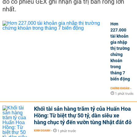
đó cổ phiếu GEX ghi nhận giá trị bán ròng lớn
nhất.
Hơn
227.000
tài khoản
gia nhập
thị trường
chứng
khoán
trong
tháng 7
biến động
CHỨNG KHOÁN
-
1 phút trước
Khối tài sản hàng trăm tỷ của Huấn Hoa
Hồng: Từ biệt thự 50 tỷ, dàn siêu xe
hàng chục tỷ đến vườn tùng Nhật đắt đỏ
KINH DOANH
-
1 phút trước