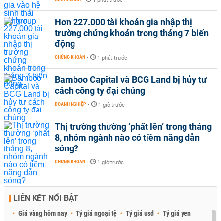
1 phút trước
Hơn 227.000 tài khoản gia nhập thị
trường chứng khoán trong tháng 7 biến
động
CHỨNG KHOÁN
-
1 phút trước
Bamboo Capital và BCG Land bị hủy tư
cách công ty đại chúng
DOANH NGHIỆP
-
1 giờ trước
Thị trường thường ‘phất lên’ trong tháng
8, nhóm ngành nào có tiềm năng dẫn
sóng?
CHỨNG KHOÁN
-
1 giờ trước
LIÊN KẾT NỔI BẬT
Giá vàng hôm nay
Tỷ giá ngoại tệ
Tỷ giá usd
Tỷ giá yen