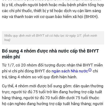
bị y tế, chuyển người bệnh hoặc mẫu bệnh phẩm tổng hợp
các chi phí thuốc, thiết bị y tế hoặc dịch vụ cận lâm sàng
này và thanh toán với cơ quan bảo hiểm xã hội (BHXH).
Nhiều quy định mới về BHYT sẽ có hiệu lực từ ngày 1/7. (
Ảnh minh
hoạ
)
Bổ sung 4 nhóm được nhà nước cấp thẻ BHYT
miễn phí
Từ 1/7, có 20 nhóm đối tượng được nhận thẻ BHYT miễn
phí vì chi phí đóng BHYT do
ngân sách Nhà nước
chi
trả, tăng 4 nhóm so với quy định hiện hành.
Cụ thể, 4 nhóm mới được bổ sung gồm: dân quân thường
trực; người từ đủ 75 tuổi trở lên đang hưởng trợ cấp tuất
hằng tháng, người từ đủ 70 tuổi đến dưới 75 tuổi thuộc
hộ cận nghèo đang hưởng trợ cấp tuất hằng tháng; người