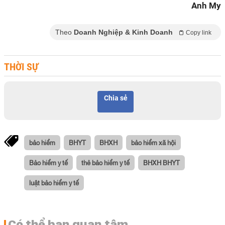
Anh My
Theo
Doanh Nghiệp & Kinh Doanh
Copy link
THỜI SỰ
Chia sẻ
bảo hiểm
BHYT
BHXH
bảo hiểm xã hội
Bảo hiểm y tế
thẻ bảo hiểm y tế
BHXH BHYT
luật bảo hiểm y tế
Có thể bạn quan tâm