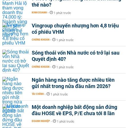
thế nào?
KINH DOANH
-
1 phút trước
Vingroup chuyển nhượng hơn 4,8 triệu
cổ phiếu VHM
CHỨNG KHOÁN
-
1 phút trước
Sóng thoái vốn Nhà nước có trở lại sau
Quyết định 40?
CHỨNG KHOÁN
-
1 phút trước
Ngân hàng nào tăng được nhiều tiền
gửi nhất trong nửa đầu năm 2026?
TÀI CHÍNH
-
1 phút trước
Một doanh nghiệp bất động sản đứng
đầu HOSE về EPS, P/E chưa tới 8 lần
DOANH NGHIỆP
-
1 phút trước