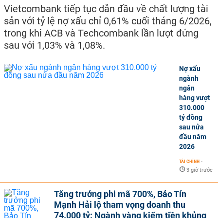
Vietcombank tiếp tục dẫn đầu về chất lượng tài
sản với tỷ lệ nợ xấu chỉ 0,61% cuối tháng 6/2026,
trong khi ACB và Techcombank lần lượt đứng
sau với 1,03% và 1,08%.
Nợ xấu
ngành
ngân
hàng vượt
310.000
tỷ đồng
sau nửa
đầu năm
2026
TÀI CHÍNH
-
3 giờ trước
Tăng trưởng phi mã 700%, Bảo Tín
Mạnh Hải lộ tham vọng doanh thu
74.000 tỷ: Ngành vàng kiếm tiền khủng