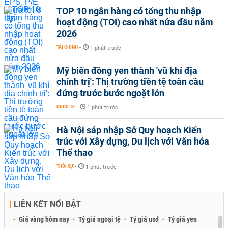
TOP 10 ngân hàng có tổng thu nhập
hoạt động (TOI) cao nhất nửa đầu năm
2026
TÀI CHÍNH
-
1 phút trước
Mỹ biến đồng yen thành 'vũ khí địa
chính trị': Thị trường tiền tệ toàn cầu
đứng trước bước ngoặt lớn
QUỐC TẾ
-
1 phút trước
Hà Nội sáp nhập Sở Quy hoạch Kiến
trúc với Xây dựng, Du lịch với Văn hóa
Thể thao
THỜI SỰ
-
1 phút trước
LIÊN KẾT NỔI BẬT
Giá vàng hôm nay
Tỷ giá ngoại tệ
Tỷ giá usd
Tỷ giá yen