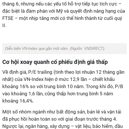
tháng 6, nhưng nếu các yếu tố hỗ trợ tiếp tục tích cực –
đặc biệt là đàm phán với Mỹ và quyết định nâng hạng của
FTSE – một nhịp tăng mới có thể hình thành từ cuối quý
II.
Diễn biến VN-Index qua gần một năm. (Nguồn:
VNDIRECT
).
Cơ hội xoay quanh cổ phiếu định giá thấp
Về định giá, P/E trailing (tính theo lợi nhuận 12 tháng gần
nhất) của VN-Index hiện ở mức 12,9 lần – chiết khấu
khoảng 16% so với trung bình 10 năm. Trong khi đó, P/B
vào khoảng 1,6 lần, cũng thấp hơn trung bình 5 năm
khoảng 16,4%.
Một số nhóm ngành như bất động sản, bán lẻ và vận tải
đã phục hồi hoàn toàn so với giai đoạn trước tháng 4.
Ngược lại, ngân hàng, xây dựng – vật liệu, bảo hiểm, dầu