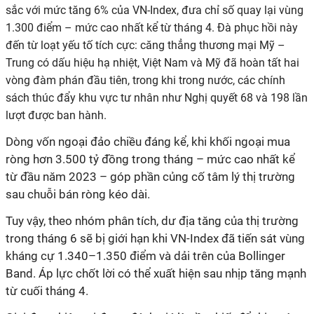
sắc với mức tăng 6% của VN-Index, đưa chỉ số quay lại vùng
1.300 điểm – mức cao nhất kể từ tháng 4. Đà phục hồi này
đến từ loạt yếu tố tích cực: căng thẳng thương mại Mỹ –
Trung có dấu hiệu hạ nhiệt, Việt Nam và Mỹ đã hoàn tất hai
vòng đàm phán đầu tiên, trong khi trong nước, các chính
sách thúc đẩy khu vực tư nhân như Nghị quyết 68 và 198 lần
lượt được ban hành.
Dòng vốn ngoại đảo chiều đáng kể, khi khối ngoại mua
ròng hơn 3.500 tỷ đồng trong tháng – mức cao nhất kể
từ đầu năm 2023 – góp phần củng cố tâm lý thị trường
sau chuỗi bán ròng kéo dài.
Tuy vậy, theo nhóm phân tích, dư địa tăng của thị trường
trong tháng 6 sẽ bị giới hạn khi VN-Index đã tiến sát vùng
kháng cự 1.340–1.350 điểm và dải trên của Bollinger
Band. Áp lực chốt lời có thể xuất hiện sau nhịp tăng mạnh
từ cuối tháng 4.