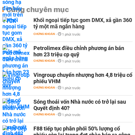
Cùng chuyên mục
Khối ngoại tiếp tục gom DMX, xả gần 360
tỷ một mã ngân hàng
CHỨNG KHOÁN
-
1 phút trước
Petrolimex điều chỉnh phương án bán
hơn 23 triệu cp quỹ
CHỨNG KHOÁN
-
1 phút trước
Vingroup chuyển nhượng hơn 4,8 triệu cổ
phiếu VHM
CHỨNG KHOÁN
-
1 phút trước
Sóng thoái vốn Nhà nước có trở lại sau
Quyết định 40?
CHỨNG KHOÁN
-
1 phút trước
F88 tiếp tục phân phối 50% lượng cổ
phiếu còn lại trong đợt chào bán ra công