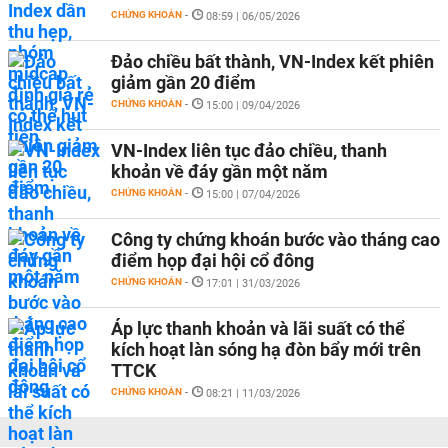
CHỨNG KHOÁN
-
08:59 | 06/05/2026
Đảo chiều bất thành, VN-Index kết phiên
giảm gần 20 điểm
CHỨNG KHOÁN
-
15:00 | 09/04/2026
VN-Index liên tục đảo chiều, thanh
khoản về đáy gần một năm
CHỨNG KHOÁN
-
15:00 | 07/04/2026
Công ty chứng khoán bước vào tháng cao
điểm họp đại hội cổ đông
CHỨNG KHOÁN
-
17:01 | 31/03/2026
Áp lực thanh khoản và lãi suất có thể
kích hoạt làn sóng hạ đòn bẩy mới trên
TTCK
CHỨNG KHOÁN
-
08:21 | 11/03/2026