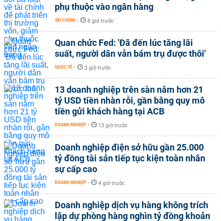
phụ thuộc vào ngân hàng
TÀI CHÍNH
-
8 giờ trước
Quan chức Fed: 'Đã đến lúc tăng lãi
suất, người dân vẫn bám trụ được thôi'
QUỐC TẾ
-
3 giờ trước
13 doanh nghiệp trên sàn nắm hơn 21
tỷ USD tiền nhàn rỗi, gần bằng quy mô
tiền gửi khách hàng tại ACB
DOANH NGHIỆP
-
13 giờ trước
Doanh nghiệp điện sở hữu gần 25.000
tỷ đồng tài sản tiếp tục kiện toàn nhân
sự cấp cao
DOANH NGHIỆP
-
4 giờ trước
Doanh nghiệp dịch vụ hàng không trích
lập dự phòng hàng nghìn tỷ đồng khoản