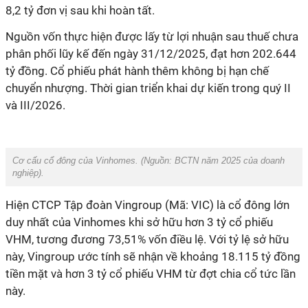
8,2 tỷ đơn vị sau khi hoàn tất.
Nguồn vốn thực hiện được lấy từ lợi nhuận sau thuế chưa
phân phối lũy kế đến ngày 31/12/2025, đạt hơn 202.644
tỷ đồng. Cổ phiếu phát hành thêm không bị hạn chế
chuyển nhượng. Thời gian triển khai dự kiến trong quý II
và III/2026.
Cơ cấu cổ đông của Vinhomes. (Nguồn: BCTN năm 2025 của doanh
nghiệp).
Hiện CTCP Tập đoàn Vingroup (Mã: VIC) là cổ đông lớn
duy nhất của Vinhomes khi sở hữu hơn 3 tỷ cổ phiếu
VHM, tương đương 73,51% vốn điều lệ. Với tỷ lệ sở hữu
này, Vingroup ước tính sẽ nhận về khoảng 18.115 tỷ đồng
tiền mặt và hơn 3 tỷ cổ phiếu VHM từ đợt chia cổ tức lần
này.