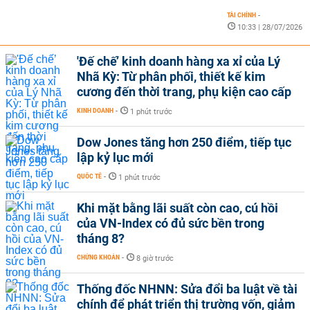
TÀI CHÍNH
-
10:33 | 28/07/2026
'Đế chế’ kinh doanh hàng xa xỉ của Lý
Nhã Kỳ: Từ phân phối, thiết kế kim
cương đến thời trang, phụ kiện cao cấp
KINH DOANH
-
1 phút trước
Dow Jones tăng hơn 250 điểm, tiếp tục
lập kỷ lục mới
QUỐC TẾ
-
1 phút trước
Khi mặt bằng lãi suất còn cao, cú hồi
của VN-Index có đủ sức bền trong
tháng 8?
CHỨNG KHOÁN
-
8 giờ trước
Thống đốc NHNN: Sửa đổi ba luật về tài
chính để phát triển thị trường vốn, giảm