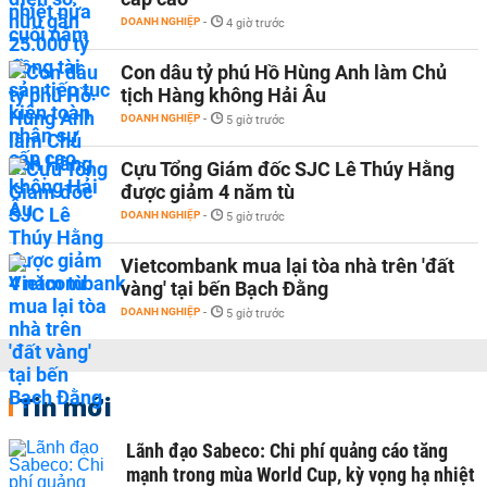
DOANH NGHIỆP
-
4 giờ trước
Con dâu tỷ phú Hồ Hùng Anh làm Chủ
tịch Hàng không Hải Âu
DOANH NGHIỆP
-
5 giờ trước
Cựu Tổng Giám đốc SJC Lê Thúy Hằng
được giảm 4 năm tù
DOANH NGHIỆP
-
5 giờ trước
Vietcombank mua lại tòa nhà trên 'đất
vàng' tại bến Bạch Đằng
DOANH NGHIỆP
-
5 giờ trước
Tin mới
Lãnh đạo Sabeco: Chi phí quảng cáo tăng
mạnh trong mùa World Cup, kỳ vọng hạ nhiệt