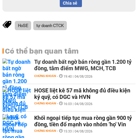
Chia sẻ
HoSE
tự doanh CTCK
Có thể bạn quan tâm
Tự doanh bất ngờ bán ròng gần 1.200 tỷ
đồng, tâm điểm MWG, MCH, TCB
CHỨNG KHOÁN
-
19:40 | 04/08/2026
HOSE liệt kê 57 mã không đủ điều kiện
ký quỹ, có DGC và HVN
CHỨNG KHOÁN
-
16:03 | 04/08/2026
Khối ngoại tiếp tục mua ròng gần 900 tỷ
đồng, tiền đổ mạnh vào nhóm 'họ' Vin
CHỨNG KHOÁN
-
15:33 | 04/08/2026