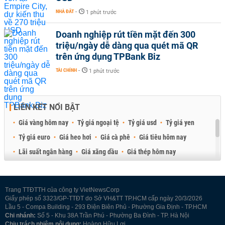
NHÀ ĐẤT
-
1 phút trước
Doanh nghiệp rút tiền mặt đến 300
triệu/ngày dễ dàng qua quét mã QR
trên ứng dụng TPBank Biz
TÀI CHÍNH
-
1 phút trước
LIÊN KẾT NỔI BẬT
Giá vàng hôm nay
Tỷ giá ngoại tệ
Tỷ giá usd
Tỷ giá yen
Tỷ giá euro
Giá heo hơi
Giá cà phê
Giá tiêu hôm nay
Lãi suất ngân hàng
Giá xăng dầu
Giá thép hôm nay
Giá sầu riêng
Giá thịt heo
Giá gạo
Giá cao su
Best Retail Brokers
Diễn đàn đầu tư Việt Nam 2026
Trang TTĐTTH của công ty VietNewsCorp
Giấy phép số 3323/GP-TTĐT do Sở VH&TT TP.HCM cấp ngày 20/3/2026
Lầu 5 - Compa Building - 293 Điện Biên Phủ - Phường Gia Định - TP.HCM
Chi nhánh:
Số 5 - Khu 38A Trần Phú - Phường Ba Đình - TP. Hà Nội
Chịu trách nhiệm nội dung:
Hoàng Hữu Lợi