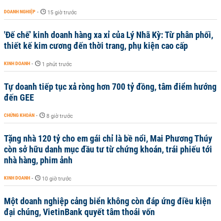
DOANH NGHIỆP
-
15 giờ trước
'Đế chế’ kinh doanh hàng xa xỉ của Lý Nhã Kỳ: Từ phân phối,
thiết kế kim cương đến thời trang, phụ kiện cao cấp
KINH DOANH
-
1 phút trước
Tự doanh tiếp tục xả ròng hơn 700 tỷ đồng, tâm điểm hướng
đến GEE
CHỨNG KHOÁN
-
8 giờ trước
Tặng nhà 120 tỷ cho em gái chỉ là bề nổi, Mai Phương Thúy
còn sở hữu danh mục đầu tư từ chứng khoán, trái phiếu tới
nhà hàng, phim ảnh
KINH DOANH
-
10 giờ trước
Một doanh nghiệp cảng biển không còn đáp ứng điều kiện
đại chúng, VietinBank quyết tâm thoái vốn