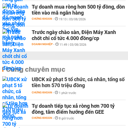
Tự doanh mua ròng hơn 500 tỷ đồng, dồn
tiền vào mã ngân hàng
CHỨNG KHOÁN
-
19:13 | 03/08/2026
Trước ngày chào sàn, Điện Máy Xanh
chốt chi cổ tức 4.000 đồng/cp
DOANH NGHIỆP
-
11:49 | 03/08/2026
Cùng chuyên mục
UBCK xử phạt 5 tổ chức, cá nhân, tổng số
tiền hơn 570 triệu đồng
CHỨNG KHOÁN
-
1 phút trước
Tự doanh tiếp tục xả ròng hơn 700 tỷ
đồng, tâm điểm hướng đến GEE
CHỨNG KHOÁN
-
8 giờ trước