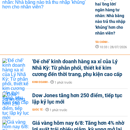
hai 'ông lớn'
ngân hàng tư
nhân: Nhà băng
nào trả thu nhập
'khủng' hơn cho
nhân viên?
TÀI CHÍNH
-
10:33 | 28/07/2026
'Đế chế’ kinh doanh hàng xa xỉ của Lý
Nhã Kỳ: Từ phân phối, thiết kế kim
cương đến thời trang, phụ kiện cao cấp
KINH DOANH
-
1 phút trước
Dow Jones tăng hơn 250 điểm, tiếp tục
lập kỷ lục mới
QUỐC TẾ
-
1 phút trước
Giá vàng hôm nay 6/8: Tăng hơn 4% nhờ
lợi suất trái phiếu giảm, kỳ vọng mở lại