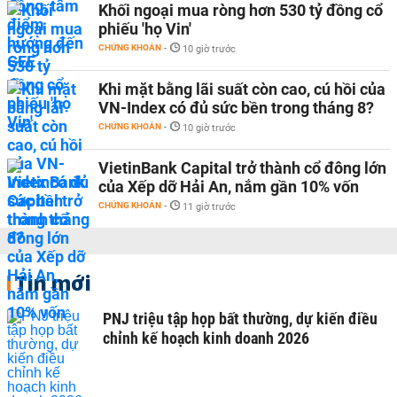
Khối ngoại mua ròng hơn 530 tỷ đồng cổ
phiếu 'họ Vin'
CHỨNG KHOÁN
-
10 giờ trước
Khi mặt bằng lãi suất còn cao, cú hồi của
VN-Index có đủ sức bền trong tháng 8?
CHỨNG KHOÁN
-
10 giờ trước
VietinBank Capital trở thành cổ đông lớn
của Xếp dỡ Hải An, nắm gần 10% vốn
CHỨNG KHOÁN
-
11 giờ trước
Tin mới
PNJ triệu tập họp bất thường, dự kiến điều
chỉnh kế hoạch kinh doanh 2026