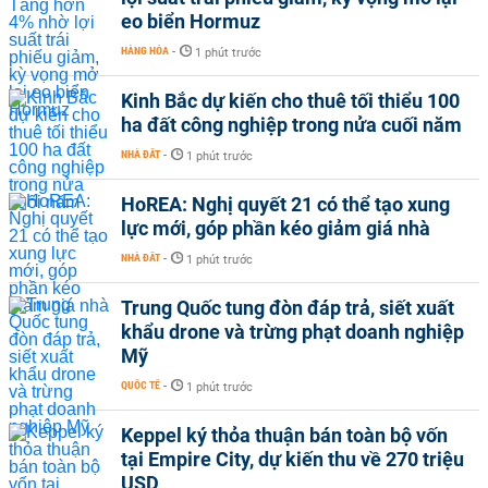
eo biển Hormuz
HÀNG HÓA
-
1 phút trước
Kinh Bắc dự kiến cho thuê tối thiểu 100
ha đất công nghiệp trong nửa cuối năm
NHÀ ĐẤT
-
1 phút trước
HoREA: Nghị quyết 21 có thể tạo xung
lực mới, góp phần kéo giảm giá nhà
NHÀ ĐẤT
-
1 phút trước
Trung Quốc tung đòn đáp trả, siết xuất
khẩu drone và trừng phạt doanh nghiệp
Mỹ
QUỐC TẾ
-
1 phút trước
Keppel ký thỏa thuận bán toàn bộ vốn
tại Empire City, dự kiến thu về 270 triệu
USD