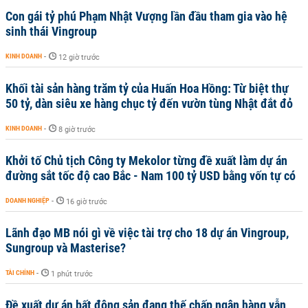
Con gái tỷ phú Phạm Nhật Vượng lần đầu tham gia vào hệ
sinh thái Vingroup
KINH DOANH
-
12 giờ trước
Khối tài sản hàng trăm tỷ của Huấn Hoa Hồng: Từ biệt thự
50 tỷ, dàn siêu xe hàng chục tỷ đến vườn tùng Nhật đắt đỏ
KINH DOANH
-
8 giờ trước
Khởi tố Chủ tịch Công ty Mekolor từng đề xuất làm dự án
đường sắt tốc độ cao Bắc - Nam 100 tỷ USD bằng vốn tự có
DOANH NGHIỆP
-
16 giờ trước
Lãnh đạo MB nói gì về việc tài trợ cho 18 dự án Vingroup,
Sungroup và Masterise?
TÀI CHÍNH
-
1 phút trước
Đề xuất dự án bất động sản đang thế chấp ngân hàng vẫn