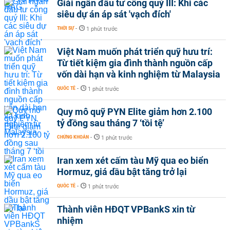
Giải ngân đầu tư công quý III: Khi các
siêu dự án áp sát 'vạch đích'
THỜI SỰ
-
1 phút trước
Việt Nam muốn phát triển quỹ hưu trí:
Từ tiết kiệm gia đình thành nguồn cấp
vốn dài hạn và kinh nghiệm từ Malaysia
QUỐC TẾ
-
1 phút trước
Quy mô quỹ PYN Elite giảm hơn 2.100
tỷ đồng sau tháng 7 ‘tồi tệ’
CHỨNG KHOÁN
-
1 phút trước
Iran xem xét cấm tàu Mỹ qua eo biển
Hormuz, giá dầu bật tăng trở lại
QUỐC TẾ
-
1 phút trước
Thành viên HĐQT VPBankS xin từ
nhiệm