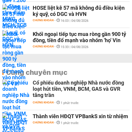
HOSE liệt kê 57 mã không đủ điều kiện
ký quỹ, có DGC và HVN
CHỨNG KHOÁN
-
16:03 | 04/08/2026
Khối ngoại tiếp tục mua ròng gần 900 tỷ
đồng, tiền đổ mạnh vào nhóm 'họ' Vin
CHỨNG KHOÁN
-
15:33 | 04/08/2026
Cùng chuyên mục
Cổ phiếu doanh nghiệp Nhà nước đồng
loạt hút tiền, VNM, BCM, GAS và GVR
tăng trần
CHỨNG KHOÁN
-
1 phút trước
Thành viên HĐQT VPBankS xin từ nhiệm
CHỨNG KHOÁN
-
1 phút trước