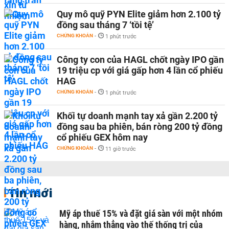
Quy mô quỹ PYN Elite giảm hơn 2.100 tỷ
đồng sau tháng 7 ‘tồi tệ’
CHỨNG KHOÁN
-
1 phút trước
Công ty con của HAGL chốt ngày IPO gần
19 triệu cp với giá gấp hơn 4 lần cổ phiếu
HAG
CHỨNG KHOÁN
-
1 phút trước
Khối tự doanh mạnh tay xả gần 2.200 tỷ
đồng sau ba phiên, bán ròng 200 tỷ đồng
cổ phiếu GEX hôm nay
CHỨNG KHOÁN
-
11 giờ trước
Tin mới
Mỹ áp thuế 15% và đặt giá sàn với một nhóm
hàng, nhắm thẳng vào thế thống trị của