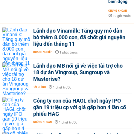
biến động
CHỨNG KHOÁN
-
12 giờ trước
Lãnh đạo Vinamilk: Tăng quy mô đàn
bò thêm 8.000 con, đã chốt giá nguyên
liệu đến tháng 11
DOANH NGHIỆP
-
1 phút trước
Lãnh đạo MB nói gì về việc tài trợ cho
18 dự án Vingroup, Sungroup và
Masterise?
TÀI CHÍNH
-
1 phút trước
Công ty con của HAGL chốt ngày IPO
gần 19 triệu cp với giá gấp hơn 4 lần cổ
phiếu HAG
CHỨNG KHOÁN
-
1 phút trước