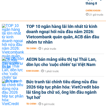
tháng 8
CHỨNG KHOÁN
-
21 giờ trước
TOP 10 ngân hàng lãi lớn nhất từ kinh
doanh ngoại hối nửa đầu năm 2026:
Vietcombank quán quân, ACB dẫn đầu
nhóm tư nhân
TÀI CHÍNH
-
1 phút trước
AEON bán mảng siêu thị tại Thái Lan,
dồn lực cho ‘cuộc chiến’ tại Việt Nam
KINH DOANH
-
1 phút trước
Bức tranh tài chính tiêu dùng nửa đầu
2026 tiếp tục phân hóa: VietCredit báo
lãi tăng ba chữ số, ông lớn đầu ngành
'hụt hơi'
TÀI CHÍNH
-
5 giờ trước