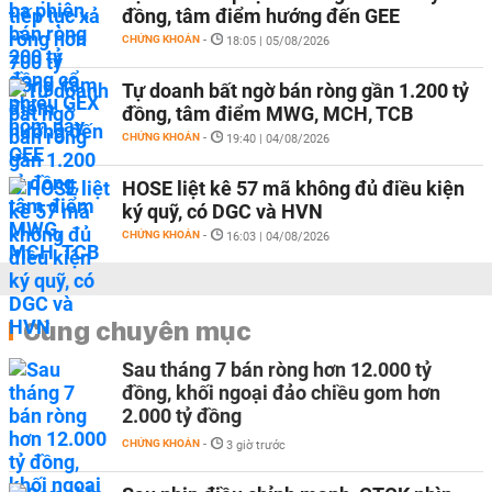
đồng, tâm điểm hướng đến GEE
CHỨNG KHOÁN
-
18:05 | 05/08/2026
Tự doanh bất ngờ bán ròng gần 1.200 tỷ
đồng, tâm điểm MWG, MCH, TCB
CHỨNG KHOÁN
-
19:40 | 04/08/2026
HOSE liệt kê 57 mã không đủ điều kiện
ký quỹ, có DGC và HVN
CHỨNG KHOÁN
-
16:03 | 04/08/2026
Cùng chuyên mục
Sau tháng 7 bán ròng hơn 12.000 tỷ
đồng, khối ngoại đảo chiều gom hơn
2.000 tỷ đồng
CHỨNG KHOÁN
-
3 giờ trước