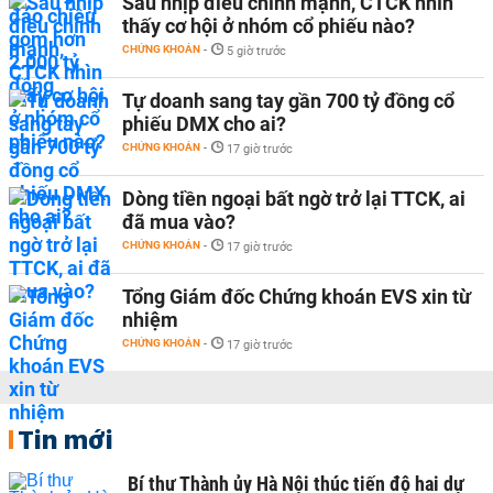
Sau nhịp điều chỉnh mạnh, CTCK nhìn
thấy cơ hội ở nhóm cổ phiếu nào?
CHỨNG KHOÁN
-
5 giờ trước
Tự doanh sang tay gần 700 tỷ đồng cổ
phiếu DMX cho ai?
CHỨNG KHOÁN
-
17 giờ trước
Dòng tiền ngoại bất ngờ trở lại TTCK, ai
đã mua vào?
CHỨNG KHOÁN
-
17 giờ trước
Tổng Giám đốc Chứng khoán EVS xin từ
nhiệm
CHỨNG KHOÁN
-
17 giờ trước
Tin mới
Bí thư Thành ủy Hà Nội thúc tiến độ hai dự