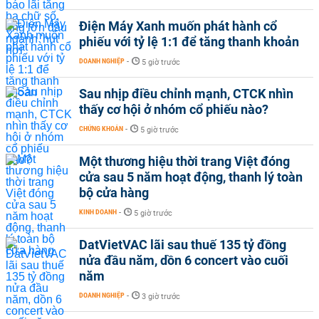
Điện Máy Xanh muốn phát hành cổ
phiếu với tỷ lệ 1:1 để tăng thanh khoản
DOANH NGHIỆP
-
5 giờ trước
Sau nhịp điều chỉnh mạnh, CTCK nhìn
thấy cơ hội ở nhóm cổ phiếu nào?
CHỨNG KHOÁN
-
5 giờ trước
Một thương hiệu thời trang Việt đóng
cửa sau 5 năm hoạt động, thanh lý toàn
bộ cửa hàng
KINH DOANH
-
5 giờ trước
DatVietVAC lãi sau thuế 135 tỷ đồng
nửa đầu năm, dồn 6 concert vào cuối
năm
DOANH NGHIỆP
-
3 giờ trước