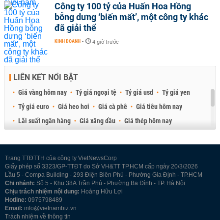
Công ty 100 tỷ của Huấn Hoa Hồng
bỗng dưng ‘biến mất’, một công ty khác
đã giải thể
KINH DOANH
-
4 giờ trước
LIÊN KẾT NỔI BẬT
Giá vàng hôm nay
Tỷ giá ngoại tệ
Tỷ giá usd
Tỷ giá yen
Tỷ giá euro
Giá heo hơi
Giá cà phê
Giá tiêu hôm nay
Lãi suất ngân hàng
Giá xăng dầu
Giá thép hôm nay
Giá sầu riêng
Giá thịt heo
Giá gạo
Giá cao su
Best Retail Brokers
Diễn đàn đầu tư Việt Nam 2026
Trang TTĐTTH của công ty VietNewsCorp
Giấy phép số 3323/GP-TTĐT do Sở VH&TT TP.HCM cấp ngày 20/3/2026
Lầu 5 - Compa Building - 293 Điện Biên Phủ - Phường Gia Định - TP.HCM
Chi nhánh:
Số 5 - Khu 38A Trần Phú - Phường Ba Đình - TP. Hà Nội
Chịu trách nhiệm nội dung:
Hoàng Hữu Lợi
Hotline:
0975798489
Email:
info@vietnambiz.vn
Trách nhiệm về thông tin