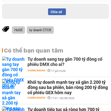
Chia sẻ
HoSE
tự doanh CTCK
Có thể bạn quan tâm
Tự doanh sang tay gần 700 tỷ đồng cổ
phiếu DMX cho ai?
CHỨNG KHOÁN
-
17 giờ trước
Khối tự doanh mạnh tay xả gần 2.200 tỷ
đồng sau ba phiên, bán ròng 200 tỷ đồng
cổ phiếu GEX hôm nay
CHỨNG KHOÁN
-
17:41 | 06/08/2026
Tự doanh tiếp tục xả ròng hơn 700 tỷ