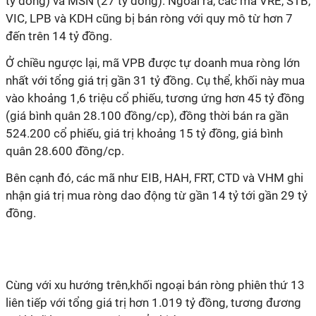
tỷ đồng) và MSN (27 tỷ đồng). Ngoài ra, các mã VRE, STB,
VIC, LPB và KDH cũng bị bán ròng với quy mô từ hơn 7
đến trên 14 tỷ đồng.
Ở chiều ngược lại, mã VPB được tự doanh mua ròng lớn
nhất với tổng giá trị gần 31 tỷ đồng. Cụ thể, khối này mua
vào khoảng 1,6 triệu cổ phiếu, tương ứng hơn 45 tỷ đồng
(giá bình quân 28.100 đồng/cp), đồng thời bán ra gần
524.200 cổ phiếu, giá trị khoảng 15 tỷ đồng, giá bình
quân 28.600 đồng/cp.
Bên cạnh đó, các mã như EIB, HAH, FRT, CTD và VHM ghi
nhận giá trị mua ròng dao động từ gần 14 tỷ tới gần 29 tỷ
đồng.
Cùng với xu hướng trên,khối ngoại bán ròng phiên thứ 13
liên tiếp với tổng giá trị hơn 1.019 tỷ đồng, tương đương