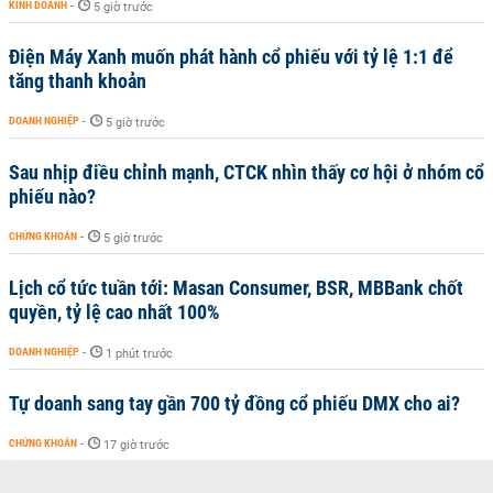
KINH DOANH
-
5 giờ trước
Điện Máy Xanh muốn phát hành cổ phiếu với tỷ lệ 1:1 để
tăng thanh khoản
DOANH NGHIỆP
-
5 giờ trước
Sau nhịp điều chỉnh mạnh, CTCK nhìn thấy cơ hội ở nhóm cổ
phiếu nào?
CHỨNG KHOÁN
-
5 giờ trước
Lịch cổ tức tuần tới: Masan Consumer, BSR, MBBank chốt
quyền, tỷ lệ cao nhất 100%
DOANH NGHIỆP
-
1 phút trước
Tự doanh sang tay gần 700 tỷ đồng cổ phiếu DMX cho ai?
CHỨNG KHOÁN
-
17 giờ trước